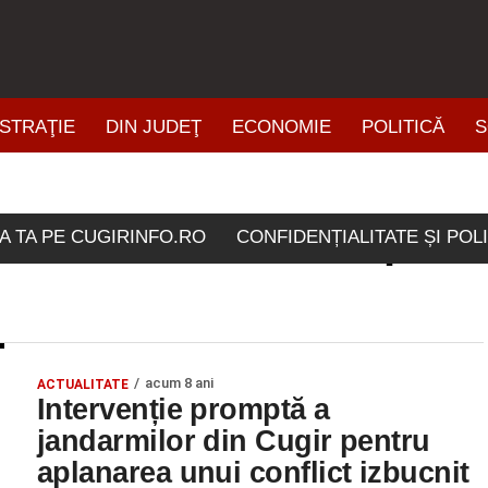
STRAŢIE
DIN JUDEŢ
ECONOMIE
POLITICĂ
S
ŞTIRI DIN ZONĂ
icolele etichetate "aplan
A TA PE CUGIRINFO.RO
CONFIDENȚIALITATE ȘI POL
acum 8 ani
ACTUALITATE
Intervenție promptă a
jandarmilor din Cugir pentru
aplanarea unui conflict izbucnit