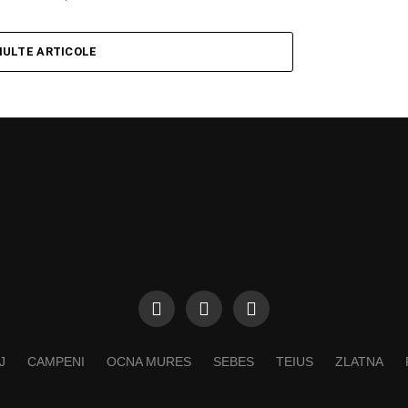
MULTE ARTICOLE
J
CAMPENI
OCNA MURES
SEBES
TEIUS
ZLATNA