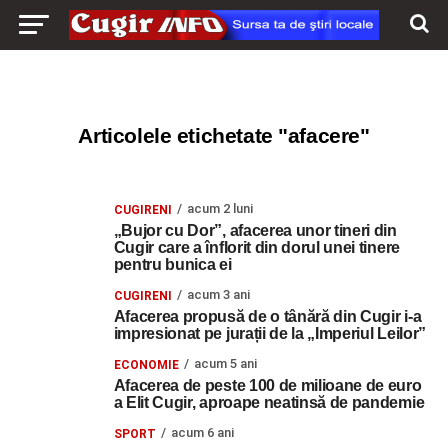
Articolele etichetate "afacere"
acum 2 luni
CUGIRENI
„Bujor cu Dor”, afacerea unor tineri din
Cugir care a înflorit din dorul unei tinere
pentru bunica ei
acum 3 ani
CUGIRENI
Afacerea propusă de o tânără din Cugir i-a
impresionat pe jurații de la „Imperiul Leilor”
acum 5 ani
ECONOMIE
Afacerea de peste 100 de milioane de euro
a Elit Cugir, aproape neatinsă de pandemie
acum 6 ani
SPORT