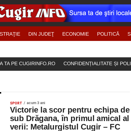
STRAŢIE
DIN JUDEŢ
ECONOMIE
POLITICĂ
S
ŞTIRI DIN ZONĂ
olele etichetate "15 iulie
A TA PE CUGIRINFO.RO
CONFIDENȚIALITATE ȘI POL
acum 3 ani
SPORT
Victorie la scor pentru echipa de
sub Drăgana, în primul amical al
verii: Metalurgistul Cugir – FC