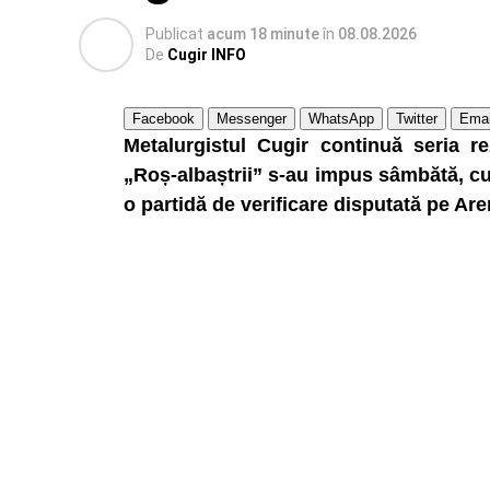
Publicat
acum 18 minute
în
08.08.2026
De
Cugir INFO
Facebook
Messenger
WhatsApp
Twitter
Emai
Metalurgistul Cugir continuă seria re
„Roș-albaștrii” s-au impus sâmbătă, cu 1-
o partidă de verificare disputată pe Are