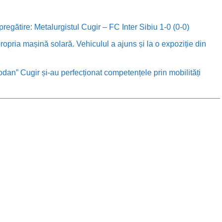
 pregătire: Metalurgistul Cugir – FC Inter Sibiu 1-0 (0-0)
ropria mașină solară. Vehiculul a ajuns și la o expoziție din
odan” Cugir și-au perfecționat competențele prin mobilități