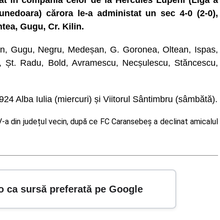
at în compania celor de la Hercules Lupeni (Liga a
unedoara) cărora le-a administat un sec 4-0 (2-0),
tea, Gugu, Cr. Kilin.
ăban, Gugu, Negru, Medeșan, G. Goronea, Oltean, Ispas,
u, Șt. Radu, Bold, Avramescu, Necșulescu, Stăncescu,
24 Alba Iulia (miercuri) și Viitorul Sântimbru (sâmbătă).
IV-a din județul vecin, după ce FC Caransebeș a declinat amicalul
o ca sursă preferată pe Google