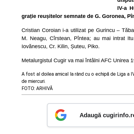
disput
IV-a H
grație reușitelor semnate de G. Goronea, Pîn
Cristian Coroian i-a utilizat pe Gurincu – T
M. Neagu, Cîrstean, Pîntea; au mai intrat It
Iovănescu, Cr. Kilin, Șuteu, Piko.
Metalurgistul Cugir va mai întâlni AFC Unirea 19
A fost al doilea amical la rând cu o echipă de Liga a 
de miercuri.
FOTO: ARHIVĂ
Adaugă cugirinfo.r