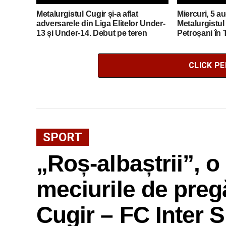
Metalurgistul Cugir și-a aflat
Miercuri, 5 a
adversarele din Liga Elitelor Under-
Metalurgistul 
13 și Under-14. Debut pe teren
Petroșani în 
propriu cu CSS Lugoj
României Be
CLICK P
SPORT
„Roș-albaștrii”, o
meciurile de pregă
Cugir – FC Inter Si