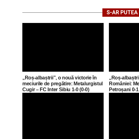
S-AR PUTEA 
„Roș-albaștrii”, o nouă victorie în
„Roș-albaștri
meciurile de pregătire: Metalurgistul
României: Met
Cugir – FC Inter Sibiu 1-0 (0-0)
Petroșani 0-1 