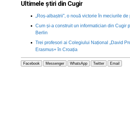
Ultimele știri din Cugir
„Roș-albaștrii”, o nouă victorie în meciurile de
Cum și-a construit un informatician din Cugir p
Berlin
Trei profesori ai Colegiului Național „David Pr
Erasmus+ în Croația
Facebook
Messenger
WhatsApp
Twitter
Email