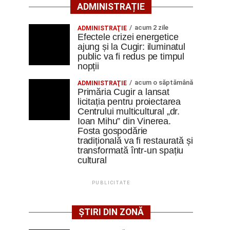
ADMINISTRAȚIE
acum 2 zile
ADMINISTRAŢIE
Efectele crizei energetice
ajung și la Cugir: iluminatul
public va fi redus pe timpul
nopții
acum o săptămână
ADMINISTRAŢIE
Primăria Cugir a lansat
licitația pentru proiectarea
Centrului multicultural „dr.
Ioan Mihu” din Vinerea.
Fosta gospodărie
tradițională va fi restaurată și
transformată într-un spațiu
cultural
PUBLICITATE
ȘTIRI DIN ZONĂ