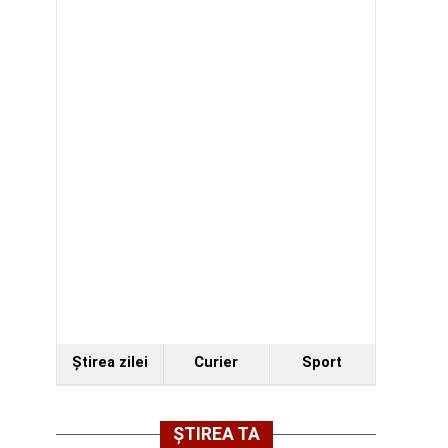
Ştirea zilei
Curier
Sport
ȘTIREA TA