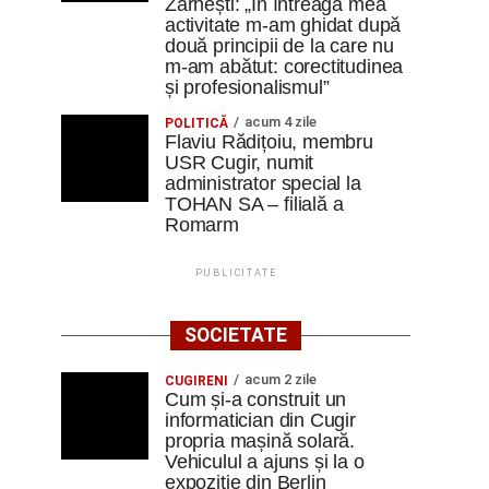
Zărnești: „În întreaga mea
activitate m-am ghidat după
două principii de la care nu
m-am abătut: corectitudinea
și profesionalismul”
acum 4 zile
POLITICĂ
Flaviu Rădițoiu, membru
USR Cugir, numit
administrator special la
TOHAN SA – filială a
Romarm
PUBLICITATE
SOCIETATE
acum 2 zile
CUGIRENI
Cum și-a construit un
informatician din Cugir
propria mașină solară.
Vehiculul a ajuns și la o
expoziție din Berlin