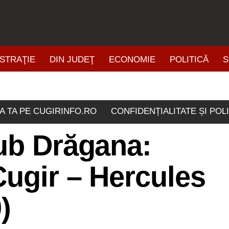
STRAŢIE
DIN JUDEŢ
ECONOMIE
POLITICĂ
S
ŞTIRI DIN ZONĂ
A TA PE CUGIRINFO.RO
CONFIDENȚIALITATE ȘI POL
sub Drăgana:
Cugir – Hercules
)