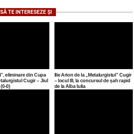
SĂ TE INTERESEZE ȘI
i”, eliminare din Cupa
Ilie Arion de la „Metalurgistul” Cugir
alurgistul Cugir – Jiul
– locul III, la concursul de șah rapid
(0-0)
de la Alba Iulia