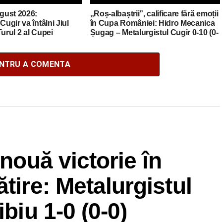
ugust 2026:
„Roș-albaștrii”, calificare fără emoții
Cugir va întâlni Jiul
în Cupa României: Hidro Mecanica
Turul 2 al Cupei
Șugag – Metalurgistul Cugir 0-10 (0-
tano
4)
ENTRU A COMENTA
 nouă victorie în
tire: Metalurgistul
biu 1-0 (0-0)