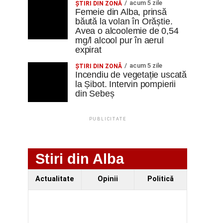
acum 5 zile
ŞTIRI DIN ZONĂ
Femeie din Alba, prinsă
băută la volan în Orăștie.
Avea o alcoolemie de 0,54
mg/l alcool pur în aerul
expirat
acum 5 zile
ŞTIRI DIN ZONĂ
Incendiu de vegetație uscată
la Șibot. Intervin pompierii
din Sebeș
PUBLICITATE
Stiri din Alba
Actualitate
Opinii
Politică