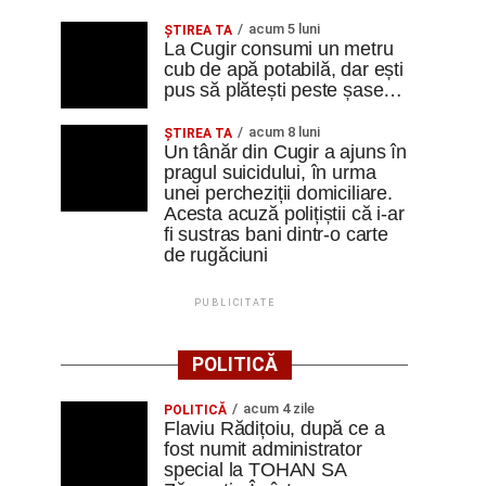
acum 5 luni
ȘTIREA TA
La Cugir consumi un metru
cub de apă potabilă, dar ești
pus să plătești peste șase…
acum 8 luni
ȘTIREA TA
Un tânăr din Cugir a ajuns în
pragul suicidului, în urma
unei percheziții domiciliare.
Acesta acuză polițiștii că i-ar
fi sustras bani dintr-o carte
de rugăciuni
PUBLICITATE
POLITICĂ
acum 4 zile
POLITICĂ
Flaviu Rădițoiu, după ce a
fost numit administrator
special la TOHAN SA