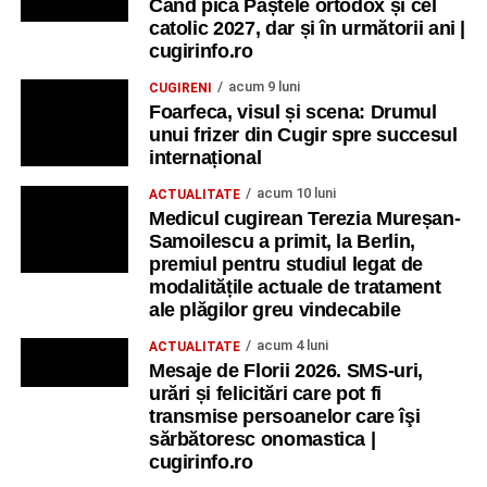
Când pică Paștele ortodox și cel
catolic 2027, dar și în următorii ani |
cugirinfo.ro
acum 9 luni
CUGIRENI
Foarfeca, visul și scena: Drumul
unui frizer din Cugir spre succesul
internațional
acum 10 luni
ACTUALITATE
Medicul cugirean Terezia Mureșan-
Samoilescu a primit, la Berlin,
premiul pentru studiul legat de
modalitățile actuale de tratament
ale plăgilor greu vindecabile
acum 4 luni
ACTUALITATE
Mesaje de Florii 2026. SMS-uri,
urări și felicitări care pot fi
transmise persoanelor care îşi
sărbătoresc onomastica |
cugirinfo.ro