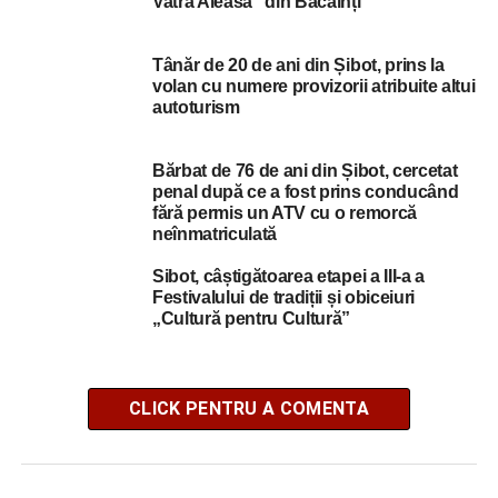
Vatră Aleasă” din Băcăinți
Tânăr de 20 de ani din Șibot, prins la
volan cu numere provizorii atribuite altui
autoturism
Bărbat de 76 de ani din Șibot, cercetat
penal după ce a fost prins conducând
fără permis un ATV cu o remorcă
neînmatriculată
Sibot, câștigătoarea etapei a III-a a
Festivalului de tradiții și obiceiuri
„Cultură pentru Cultură”
CLICK PENTRU A COMENTA