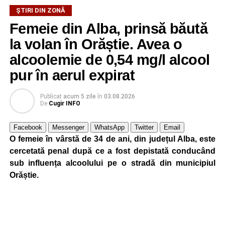
ŞTIRI DIN ZONĂ
Femeie din Alba, prinsă băută
la volan în Orăștie. Avea o
alcoolemie de 0,54 mg/l alcool
pur în aerul expirat
Publicat
acum 5 zile
în
03.08.2026
De
Cugir INFO
Facebook
Messenger
WhatsApp
Twitter
Email
O femeie în vârstă de 34 de ani, din județul Alba, este
cercetată penal după ce a fost depistată conducând
sub influența alcoolului pe o stradă din municipiul
Orăștie.