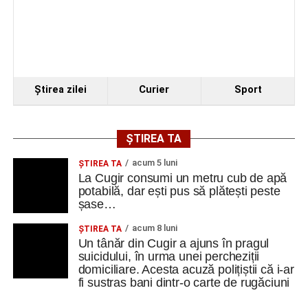
Ştirea zilei
Curier
Sport
ȘTIREA TA
acum 5 luni
ȘTIREA TA
La Cugir consumi un metru cub de apă
potabilă, dar ești pus să plătești peste
șase…
acum 8 luni
ȘTIREA TA
Un tânăr din Cugir a ajuns în pragul
suicidului, în urma unei percheziții
domiciliare. Acesta acuză polițiștii că i-ar
fi sustras bani dintr-o carte de rugăciuni