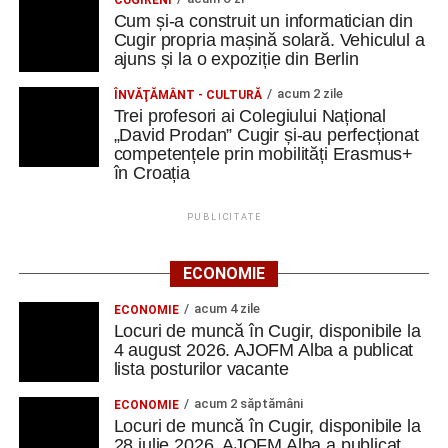
CUGIRENI
Cum și-a construit un informatician din
Cugir propria mașină solară. Vehiculul a
ajuns și la o expoziție din Berlin
acum 2 zile
ÎNVĂŢĂMÂNT - CULTURĂ
Trei profesori ai Colegiului Național
„David Prodan” Cugir și-au perfecționat
competențele prin mobilități Erasmus+
în Croația
PUBLICITATE
ECONOMIE
acum 4 zile
ECONOMIE
Locuri de muncă în Cugir, disponibile la
4 august 2026. AJOFM Alba a publicat
lista posturilor vacante
acum 2 săptămâni
ECONOMIE
Locuri de muncă în Cugir, disponibile la
28 iulie 2026. AJOFM Alba a publicat