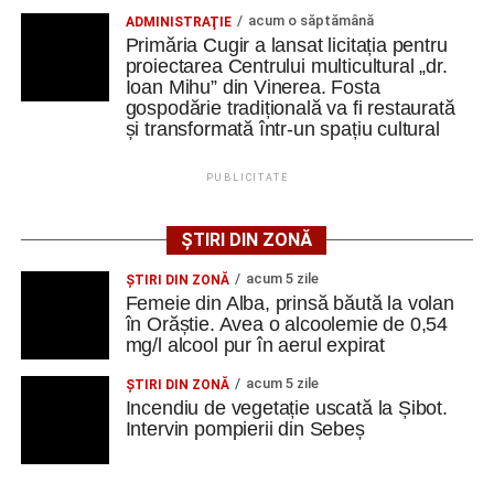
mobilități Erasmus+ în Croația
acum o săptămână
ADMINISTRAŢIE
Primăria Cugir a lansat licitația pentru
Secretul succesului în afaceri, dezvăluit de
proiectarea Centrului multicultural „dr.
antreprenorul Alexandru Jittu care a lucrat pentru
Ioan Mihu” din Vinerea. Fosta
gospodărie tradițională va fi restaurată
Elon Musk: „Dacă nu faci asta ai mari șanse să
și transformată într-un spațiu cultural
ratezi”
PUBLICITATE
Facebook
Messenger
WhatsApp
Twitter
Email
ȘTIRI DIN ZONĂ
acum 5 zile
ŞTIRI DIN ZONĂ
Femeie din Alba, prinsă băută la volan
în Orăștie. Avea o alcoolemie de 0,54
mg/l alcool pur în aerul expirat
acum 5 zile
ŞTIRI DIN ZONĂ
Incendiu de vegetație uscată la Șibot.
Intervin pompierii din Sebeș