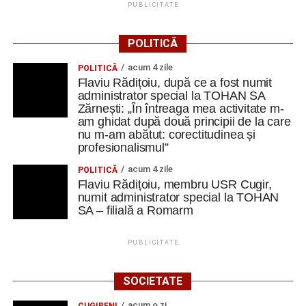
PUBLICITATE
POLITICĂ
acum 4 zile
POLITICĂ
Flaviu Rădițoiu, după ce a fost numit
administrator special la TOHAN SA
Zărnești: „În întreaga mea activitate m-
am ghidat după două principii de la care
nu m-am abătut: corectitudinea și
profesionalismul”
acum 4 zile
POLITICĂ
Flaviu Rădițoiu, membru USR Cugir,
numit administrator special la TOHAN
SA – filială a Romarm
PUBLICITATE
SOCIETATE
acum o zi