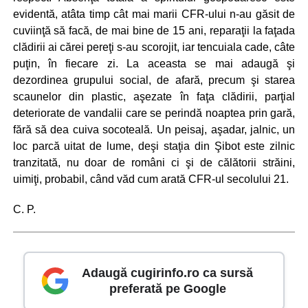
evidentă, atâta timp cât mai marii CFR-ului n-au găsit de
cuviinţă să facă, de mai bine de 15 ani, reparaţii la faţada
clădirii ai cărei pereţi s-au scorojit, iar tencuiala cade, câte
puţin, în fiecare zi. La aceasta se mai adaugă şi
dezordinea grupului social, de afară, precum şi starea
scaunelor din plastic, aşezate în faţa clădirii, parţial
deteriorate de vandalii care se perindă noaptea prin gară,
fără să dea cuiva socoteală. Un peisaj, aşadar, jalnic, un
loc parcă uitat de lume, deşi staţia din Şibot este zilnic
tranzitată, nu doar de români ci şi de călătorii străini,
uimiţi, probabil, când văd cum arată CFR-ul secolului 21.
C. P.
Adaugă cugirinfo.ro ca sursă
preferată pe Google