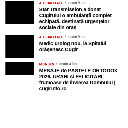
acum 9 luni
ACTUALITATE
Star Transmission a donat
Cugirului o ambulanță complet
echipată, destinată urgențelor
sociale din oraș
acum 9 luni
ACTUALITATE
Medic urolog nou, la Spitalul
orășenesc Cugir
acum 4 luni
MONDEN
MESAJE de PASTELE ORTODOX
2026. URARI și FELICITARI
frumoase de Învierea Domnului |
cugirinfo.ro