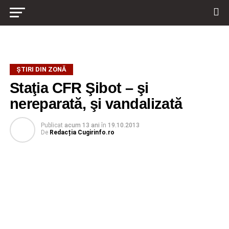
ŞTIRI DIN ZONĂ
Staţia CFR Şibot – şi
nereparată, şi vandalizată
Publicat
acum 13 ani
în
19.10.2013
De
Redacția Cugirinfo.ro