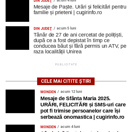
acum 4 luni
DIN JUDEŢ
Mesaje de Paște. Urări și felicitări pentru
familie și prieteni | cugirinfo.ro
acum 5 luni
DIN JUDEŢ
Tânăr de 27 de ani cercetat de polițiști,
după ce a fost depistat în timp ce
conducea băut și fără permis un ATV, pe
raza localității Unirea
PUBLICITATE
CELE MAI CITITE ȘTIRI
acum 12 luni
MONDEN
Mesaje de Sfânta Maria 2025.
URĂRI, FELICITĂRI și SMS-uri care
pot fi trimise persoanelor care își
serbează onomastica | cugirinfo.ro
acum 4 luni
MONDEN