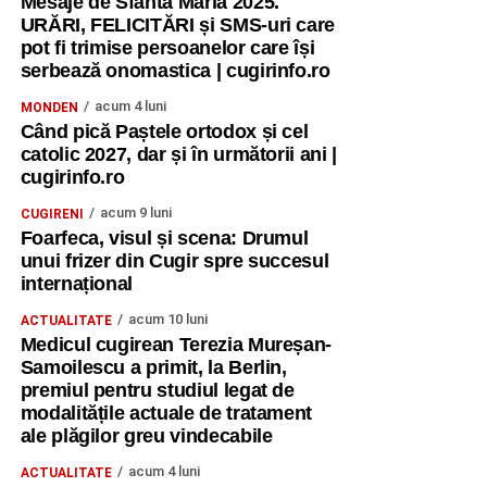
Mesaje de Sfânta Maria 2025.
URĂRI, FELICITĂRI și SMS-uri care
pot fi trimise persoanelor care își
serbează onomastica | cugirinfo.ro
acum 4 luni
MONDEN
Când pică Paștele ortodox și cel
catolic 2027, dar și în următorii ani |
cugirinfo.ro
acum 9 luni
CUGIRENI
Foarfeca, visul și scena: Drumul
unui frizer din Cugir spre succesul
internațional
acum 10 luni
ACTUALITATE
Medicul cugirean Terezia Mureșan-
Samoilescu a primit, la Berlin,
premiul pentru studiul legat de
modalitățile actuale de tratament
ale plăgilor greu vindecabile
acum 4 luni
ACTUALITATE