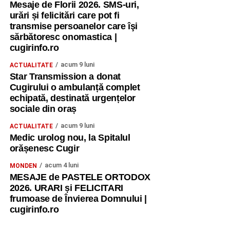
Mesaje de Florii 2026. SMS-uri,
urări și felicitări care pot fi
transmise persoanelor care îşi
sărbătoresc onomastica |
cugirinfo.ro
acum 9 luni
ACTUALITATE
Star Transmission a donat
Cugirului o ambulanță complet
echipată, destinată urgențelor
sociale din oraș
acum 9 luni
ACTUALITATE
Medic urolog nou, la Spitalul
orășenesc Cugir
acum 4 luni
MONDEN
MESAJE de PASTELE ORTODOX
2026. URARI și FELICITARI
frumoase de Învierea Domnului |
cugirinfo.ro