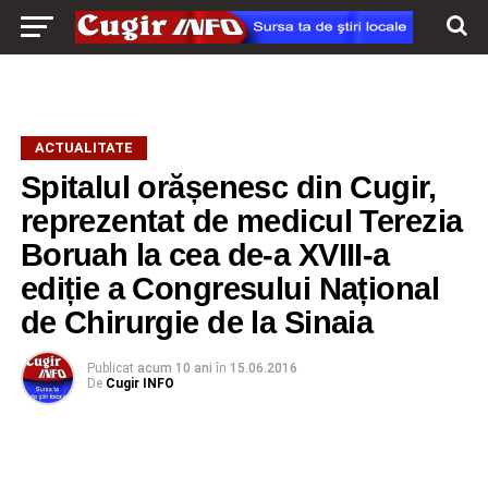
ACTUALITATE
Spitalul orășenesc din Cugir,
reprezentat de medicul Terezia
Boruah la cea de-a XVIII-a
ediție a Congresului Național
de Chirurgie de la Sinaia
Publicat
acum 10 ani
în
15.06.2016
De
Cugir INFO