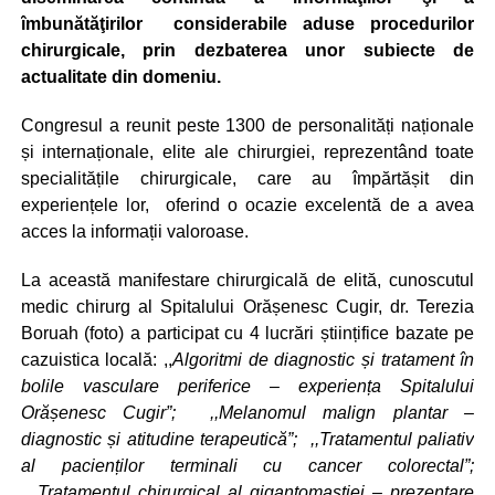
îmbunătăţirilor considerabile aduse procedurilor
chirurgicale, prin dezbaterea unor subiecte de
actualitate din domeniu.
Congresul a reunit peste 1300 de personalități naționale
și internaționale, elite ale chirurgiei, reprezentând toate
specialitățile chirurgicale, care au împărtășit din
experiențele lor, oferind o ocazie excelentă de a avea
acces la informații valoroase.
La această manifestare chirurgicală de elită, cunoscutul
medic chirurg al Spitalului Orășenesc Cugir, dr. Terezia
Boruah (foto) a participat cu 4 lucrări științifice bazate pe
cazuistica locală: ,,
Algoritmi de diagnostic și tratament în
bolile vasculare periferice – experiența Spitalului
Orășenesc Cugir”; ,,Melanomul malign plantar –
diagnostic și atitudine terapeutică”; ,,Tratamentul paliativ
al pacienților terminali cu cancer colorectal”;
,,Tratamentul chirurgical al gigantomastiei – prezentare