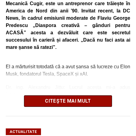
Mecanică Cugir, este un antreprenor care trăiește în
America de Nord din anii ’90. Invitat recent, la DC
News, în cadrul emisiunii moderate de Flaviu George
Predescu „Diaspora creativă – gânduri pentru
ACASĂ” acesta a dezvăluit care este secretul
succesului în carieră și afaceri. „Dacă nu faci asta ai
mare șanse să ratezi”.
El a mărturisit totodată că a avut șansa să lucreze cu Elon
Musk, fondatorul Tesla, SpaceX și xAI.
Dr. ing. Alexandru Jittu: Lucrul acesta mi-a adus
întotdeuna succes
CITEȘTE MAI MULT
„Nu am lucrat niciodată pentru guverne. În România am
lucrat la Uzina Mecanică Cugir care era întreprindere de
stat, însă în SUA sau în Canada, nu, doar în firme private
și aici bugetele sunt ale firmelor. Foarte mulți dintre
ACTUALITATE