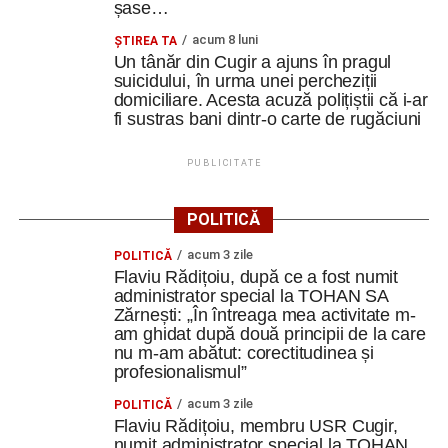
șase…
acum 8 luni
ȘTIREA TA
Un tânăr din Cugir a ajuns în pragul
suicidului, în urma unei percheziții
domiciliare. Acesta acuză polițiștii că i-ar
fi sustras bani dintr-o carte de rugăciuni
PUBLICITATE
POLITICĂ
acum 3 zile
POLITICĂ
Flaviu Rădițoiu, după ce a fost numit
administrator special la TOHAN SA
Zărnești: „În întreaga mea activitate m-
am ghidat după două principii de la care
nu m-am abătut: corectitudinea și
profesionalismul”
acum 3 zile
POLITICĂ
Flaviu Rădițoiu, membru USR Cugir,
numit administrator special la TOHAN