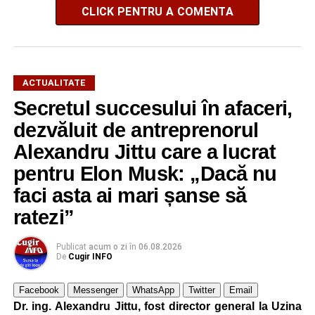
CLICK PENTRU A COMENTA
ACTUALITATE
Secretul succesului în afaceri,
dezvăluit de antreprenorul
Alexandru Jittu care a lucrat
pentru Elon Musk: „Dacă nu
faci asta ai mari șanse să
ratezi”
Publicat
acum o zi
în
06.08.2026
De
Cugir INFO
Facebook
Messenger
WhatsApp
Twitter
Email
Dr. ing. Alexandru Jittu, fost director general la Uzina