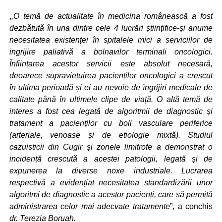
,
,O
temă de actualitate în medicina românească a fost
dezbătută în una dintre cele 4 lucrări științifice-și anume
necesitatea existenței în spitalele mici a serviciilor de
ingrijire paliativă a bolnavilor terminali oncologici.
Înființarea acestor servicii este absolut necesară,
deoarece supraviețuirea pacienților oncologici a crescut
în ultima perioadă și ei au nevoie de îngrijiri medicale de
calitate până în ultimele clipe de viață. O altă temă de
interes a fost cea legată de algoritmii de diagnostic și
tratament a pacienților cu boli vasculare periferice
(arteriale, venoase și de etiologie mixtă). Studiul
cazuisticii din Cugir și zonele limitrofe a demonstrat o
incidență crescută a acestei patologii, legată și de
expunerea la diverse noxe industriale. Lucrarea
respectivă a evidențiat necesitatea standardizării unor
algoritmi de diagnostic a acestor pacienți, care să permită
administrarea celor mai adecvate tratamente
”, a conchis
dr. Terezia Boruah.