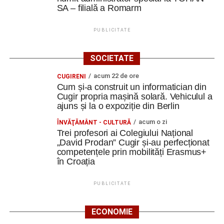
SA – filială a Romarm
PUBLICITATE
SOCIETATE
acum 22 de ore
CUGIRENI
Cum și-a construit un informatician din
Cugir propria mașină solară. Vehiculul a
ajuns și la o expoziție din Berlin
acum o zi
ÎNVĂŢĂMÂNT - CULTURĂ
Trei profesori ai Colegiului Național
„David Prodan” Cugir și-au perfecționat
competențele prin mobilități Erasmus+
în Croația
PUBLICITATE
ECONOMIE