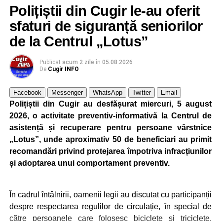
președinții companiilor cu care am lucrat m-au apreciat
Polițiștii din Cugir le-au oferit
foarte mult pentru că eu nu am început niciodată un
sfaturi de siguranță seniorilor
proiect, o comandă, din ziua în care mi s-a dat, ci am
început planificarea livrării din ziua în care trebuia să
de la Centrul „Lotus”
încep producția. Lucrul acesta mi-a dat întotdeuna succes.
Dacă nu te implici 150% într-un proiect, ai mare șanse să
Publicat
acum 2 zile
în
05.08.2026
De
Cugir INFO
ratezi”
.
Facebook
Messenger
WhatsApp
Twitter
Email
Elon Musk mi-a strâns mâna de trei ori
Polițiștii din Cugir au desfășurat miercuri, 5 august
2026, o activitate preventiv-informativă la Centrul de
„Am avut șansă să lucrez pentru Elon Musk. Mi-a strâns
asistență și recuperare pentru persoane vârstnice
mâna de trei ori. Am fost director de proiect la prima lui
„Lotus”, unde aproximativ 50 de beneficiari au primit
fabrică de autoturisme din Fremont. Nu comentez prea
recomandări privind protejarea împotriva infracțiunilor
multe la adresa domniei sale fiindcă a intrat în politcă (
și adoptarea unui comportament preventiv.
echipa președintelui Donald Trump) și a făcut o mare
greșeală”
, a declarat dr. ing. Alexandru Jittu pentru DC
NEWS.
În cadrul întâlnirii, oamenii legii au discutat cu participanții
despre respectarea regulilor de circulație, în special de
O parte dintre realizările dr. ing. Alexandru Jittu
către persoanele care folosesc biciclete și triciclete,