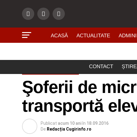
ACASĂ
ACTUALITATE
ADMINI
CONTACT
ȘTIRE
ACTUALITATE
Şoferii de mic
transportă elevi
Publicat
acum 10 ani
în
18.09.2016
De
Redacția Cugirinfo.ro