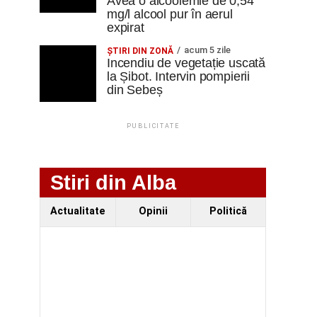
Avea o alcoolemie de 0,54
mg/l alcool pur în aerul
expirat
acum 5 zile
ŞTIRI DIN ZONĂ
Incendiu de vegetație uscată
la Șibot. Intervin pompierii
din Sebeș
PUBLICITATE
Stiri din Alba
Actualitate
Opinii
Politică