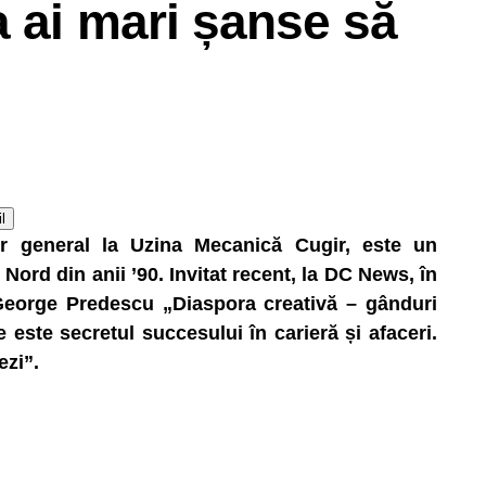
a ai mari șanse să
l
tor general la Uzina Mecanică Cugir, este un
Nord din anii ’90. Invitat recent, la DC News, în
George Predescu „Diaspora creativă – gânduri
este secretul succesului în carieră și afaceri.
ezi”.