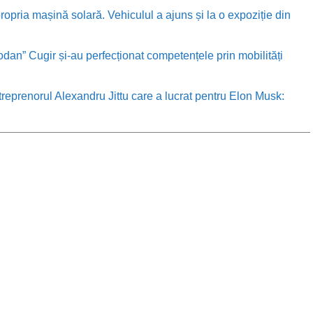
ropria mașină solară. Vehiculul a ajuns și la o expoziție din
odan” Cugir și-au perfecționat competențele prin mobilități
treprenorul Alexandru Jittu care a lucrat pentru Elon Musk: