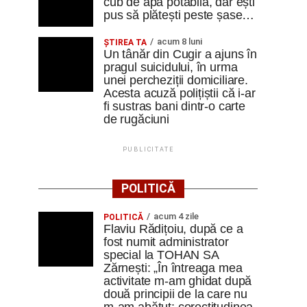
cub de apă potabilă, dar ești
pus să plătești peste șase…
acum 8 luni
ȘTIREA TA
Un tânăr din Cugir a ajuns în
pragul suicidului, în urma
unei percheziții domiciliare.
Acesta acuză polițiștii că i-ar
fi sustras bani dintr-o carte
de rugăciuni
PUBLICITATE
POLITICĂ
acum 4 zile
POLITICĂ
Flaviu Rădițoiu, după ce a
fost numit administrator
special la TOHAN SA
Zărnești: „În întreaga mea
activitate m-am ghidat după
două principii de la care nu