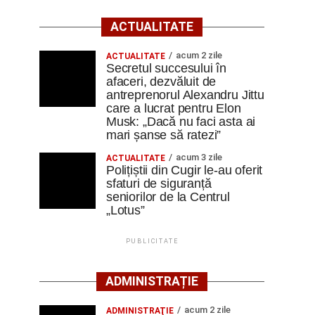
ACTUALITATE
acum 2 zile
ACTUALITATE
Secretul succesului în
afaceri, dezvăluit de
antreprenorul Alexandru Jittu
care a lucrat pentru Elon
Musk: „Dacă nu faci asta ai
mari șanse să ratezi”
acum 3 zile
ACTUALITATE
Polițiștii din Cugir le-au oferit
sfaturi de siguranță
seniorilor de la Centrul
„Lotus”
PUBLICITATE
ADMINISTRAȚIE
acum 2 zile
ADMINISTRAŢIE