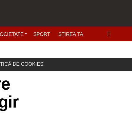
OCIETATE
SPORT
ȘTIREA TA
ITICĂ DE COOKIES
re
gir