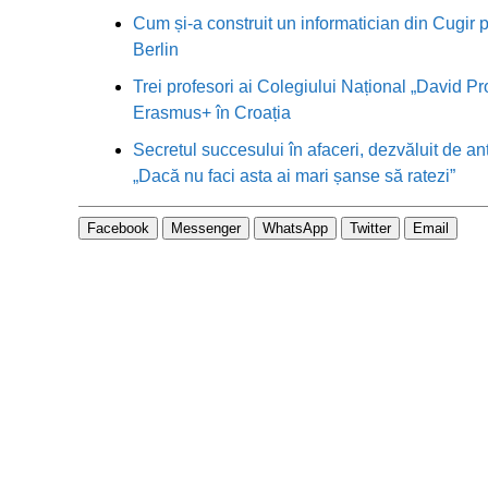
Cum și-a construit un informatician din Cugir p
Berlin
Trei profesori ai Colegiului Național „David Pr
Erasmus+ în Croația
Secretul succesului în afaceri, dezvăluit de an
„Dacă nu faci asta ai mari șanse să ratezi”
Facebook
Messenger
WhatsApp
Twitter
Email