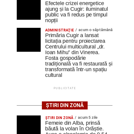
Efectele crizei energetice
ajung și la Cugir: iluminatul
public va fi redus pe timpul
nopții
acum o săptămână
ADMINISTRAŢIE
Primăria Cugir a lansat
licitația pentru proiectarea
Centrului multicultural „dr.
Ioan Mihu” din Vinerea.
Fosta gospodărie
tradițională va fi restaurată și
transformată într-un spațiu
cultural
PUBLICITATE
ȘTIRI DIN ZONĂ
acum 5 zile
ŞTIRI DIN ZONĂ
Femeie din Alba, prinsă
băută la volan în Orăștie.