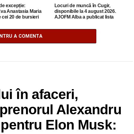
de excepție:
Locuri de muncă în Cugir,
va Anastasia Maria
disponibile la 4 august 2026.
 cei 20 de bursieri
AJOFM Alba a publicat lista
mânia
posturilor vacante
ENTRU A COMENTA
i în afaceri,
eprenorul Alexandru
t pentru Elon Musk: