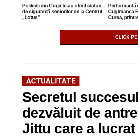
Polițiștii din Cugir le-au oferit sfaturi
Performanță 
de siguranță seniorilor de la Centrul
Cugireanca E
„Lotus”
Curea, printre
FLEX din Ro
CLICK P
ACTUALITATE
Secretul succesulu
dezvăluit de antr
Jittu care a lucra