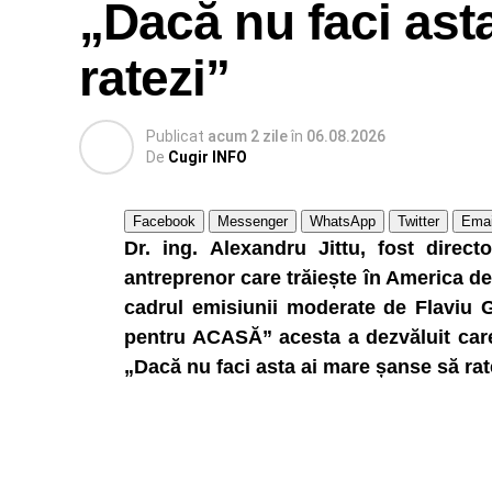
„Dacă nu faci ast
ratezi”
Publicat
acum 2 zile
în
06.08.2026
De
Cugir INFO
Facebook
Messenger
WhatsApp
Twitter
Emai
Dr. ing. Alexandru Jittu, fost direc
antreprenor care trăiește în America de 
cadrul emisiunii moderate de Flaviu 
pentru ACASĂ” acesta a dezvăluit care 
„Dacă nu faci asta ai mare șanse să rat