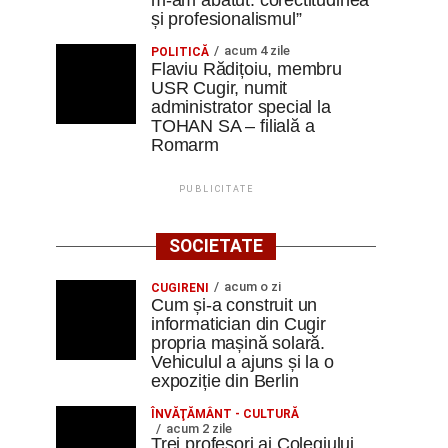
m-am abătut: corectitudinea
și profesionalismul”
acum 4 zile
POLITICĂ
Flaviu Rădițoiu, membru
USR Cugir, numit
administrator special la
TOHAN SA – filială a
Romarm
PUBLICITATE
SOCIETATE
acum o zi
CUGIRENI
Cum și-a construit un
informatician din Cugir
propria mașină solară.
Vehiculul a ajuns și la o
expoziție din Berlin
ÎNVĂŢĂMÂNT - CULTURĂ
acum 2 zile
Trei profesori ai Colegiului