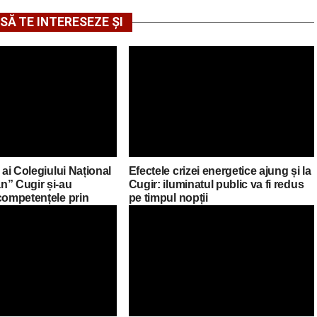
SĂ TE INTERESEZE ȘI
 ai Colegiului Național
Efectele crizei energetice ajung și la
n” Cugir și-au
Cugir: iluminatul public va fi redus
competențele prin
pe timpul nopții
asmus+ în Croația