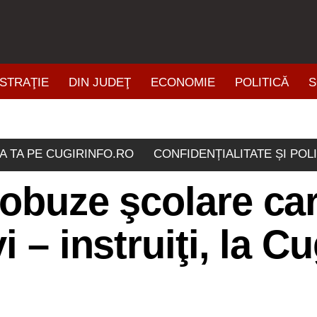
STRAŢIE
DIN JUDEŢ
ECONOMIE
POLITICĂ
S
ŞTIRI DIN ZONĂ
A TA PE CUGIRINFO.RO
CONFIDENȚIALITATE ȘI POL
robuze şcolare ca
 – instruiţi, la Cu