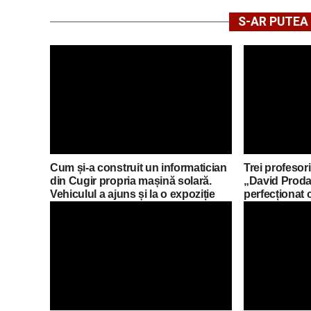
S-AR PUTEA 
Cum și-a construit un informatician
Trei profesori
din Cugir propria mașină solară.
„David Proda
Vehiculul a ajuns și la o expoziție
perfecționat 
din Berlin
mobilități Er