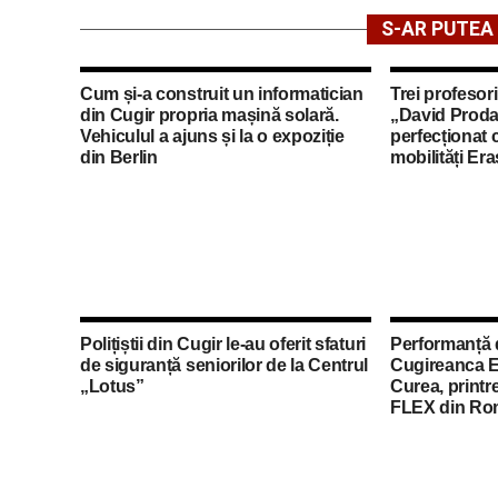
S-AR PUTEA 
Cum și-a construit un informatician
Trei profesori
din Cugir propria mașină solară.
„David Proda
Vehiculul a ajuns și la o expoziție
perfecționat 
din Berlin
mobilități Er
Polițiștii din Cugir le-au oferit sfaturi
Performanță 
de siguranță seniorilor de la Centrul
Cugireanca E
„Lotus”
Curea, printre
FLEX din Ro