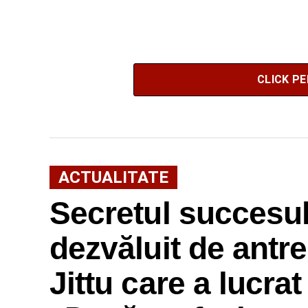
CLICK P
ACTUALITATE
Secretul succesulu
dezvăluit de antr
Jittu care a lucra