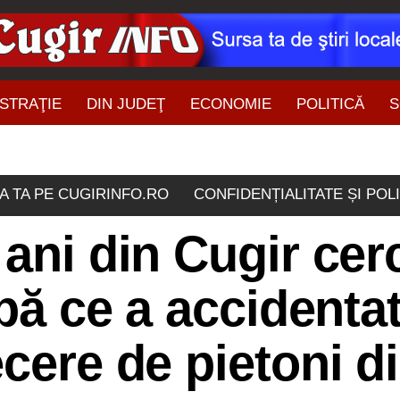
STRAŢIE
DIN JUDEŢ
ECONOMIE
POLITICĂ
S
ŞTIRI DIN ZONĂ
A TA PE CUGIRINFO.RO
CONFIDENȚIALITATE ȘI POL
 ani din Cugir cer
upă ce a accidenta
ecere de pietoni d