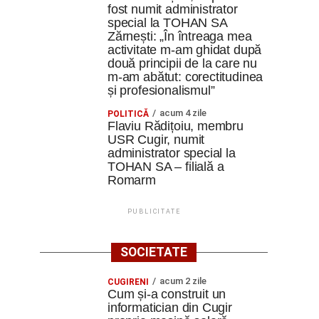
fost numit administrator
special la TOHAN SA
Zărnești: „În întreaga mea
activitate m-am ghidat după
două principii de la care nu
m-am abătut: corectitudinea
și profesionalismul”
acum 4 zile
POLITICĂ
Flaviu Rădițoiu, membru
USR Cugir, numit
administrator special la
TOHAN SA – filială a
Romarm
PUBLICITATE
SOCIETATE
acum 2 zile
CUGIRENI
Cum și-a construit un
informatician din Cugir