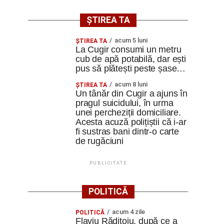
ȘTIREA TA
acum 5 luni
ȘTIREA TA
La Cugir consumi un metru
cub de apă potabilă, dar ești
pus să plătești peste șase…
acum 8 luni
ȘTIREA TA
Un tânăr din Cugir a ajuns în
pragul suicidului, în urma
unei percheziții domiciliare.
Acesta acuză polițiștii că i-ar
fi sustras bani dintr-o carte
de rugăciuni
PUBLICITATE
POLITICĂ
acum 4 zile
POLITICĂ
Flaviu Rădițoiu, după ce a