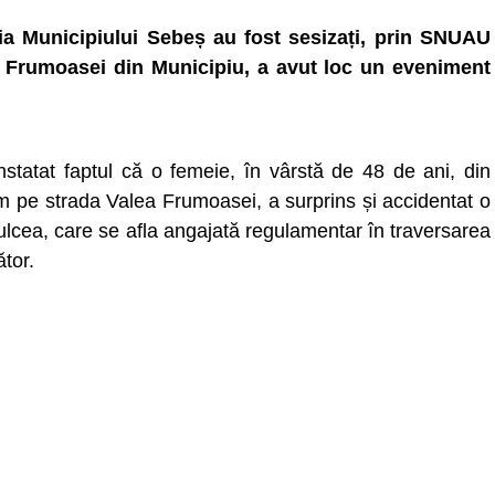
liția Municipiului Sebeș au fost sesizați, prin SNUAU
ea Frumoasei din Municipiu, a avut loc un eveniment
constatat faptul că o femeie, în vârstă de 48 de ani, din
m pe strada Valea Frumoasei, a surprins și accidentat o
Tulcea, care se afla angajată regulamentar în traversarea
ător.