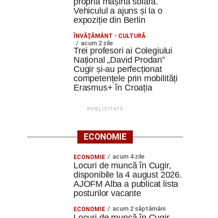
propria mașină solară.
Vehiculul a ajuns și la o
expoziție din Berlin
ÎNVĂŢĂMÂNT - CULTURĂ
acum 2 zile
Trei profesori ai Colegiului
Național „David Prodan”
Cugir și-au perfecționat
competențele prin mobilități
Erasmus+ în Croația
PUBLICITATE
ECONOMIE
acum 4 zile
ECONOMIE
Locuri de muncă în Cugir,
disponibile la 4 august 2026.
AJOFM Alba a publicat lista
posturilor vacante
acum 2 săptămâni
ECONOMIE
Locuri de muncă în Cugir,