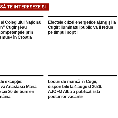
SĂ TE INTERESEZE ȘI
 ai Colegiului Național
Efectele crizei energetice ajung și la
n” Cugir și-au
Cugir: iluminatul public va fi redus
competențele prin
pe timpul nopții
asmus+ în Croația
de excepție:
Locuri de muncă în Cugir,
va Anastasia Maria
disponibile la 4 august 2026.
 cei 20 de bursieri
AJOFM Alba a publicat lista
mânia
posturilor vacante