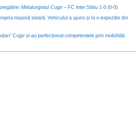
 pregătire: Metalurgistul Cugir – FC Inter Sibiu 1-0 (0-0)
ropria mașină solară. Vehiculul a ajuns și la o expoziție din
odan” Cugir și-au perfecționat competențele prin mobilități