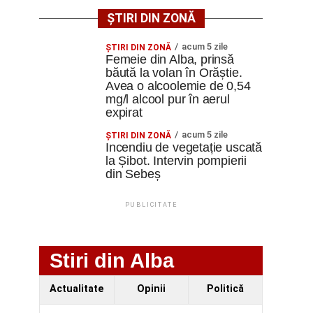
ȘTIRI DIN ZONĂ
acum 5 zile
ŞTIRI DIN ZONĂ
Femeie din Alba, prinsă
băută la volan în Orăștie.
Avea o alcoolemie de 0,54
mg/l alcool pur în aerul
expirat
acum 5 zile
ŞTIRI DIN ZONĂ
Incendiu de vegetație uscată
la Șibot. Intervin pompierii
din Sebeș
PUBLICITATE
Stiri din Alba
Actualitate
Opinii
Politică