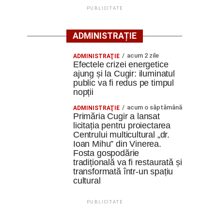
PUBLICITATE
ADMINISTRAȚIE
acum 2 zile
ADMINISTRAŢIE
Efectele crizei energetice
ajung și la Cugir: iluminatul
public va fi redus pe timpul
nopții
acum o săptămână
ADMINISTRAŢIE
Primăria Cugir a lansat
licitația pentru proiectarea
Centrului multicultural „dr.
Ioan Mihu” din Vinerea.
Fosta gospodărie
tradițională va fi restaurată și
transformată într-un spațiu
cultural
PUBLICITATE