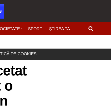
OCIETATE
SPORT
ȘTIREA TA
ITICĂ DE COOKIES
cetat
t o
in