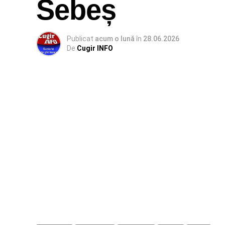
Sebeș
Publicat
acum o lună
în
28.06.2026
De
Cugir INFO