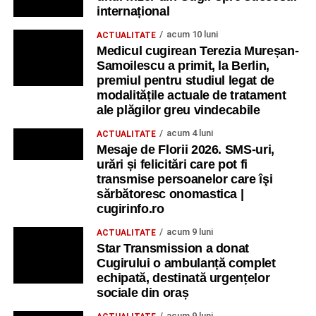
internațional
acum 10 luni
ACTUALITATE
Medicul cugirean Terezia Mureșan-
Samoilescu a primit, la Berlin,
premiul pentru studiul legat de
modalitățile actuale de tratament
ale plăgilor greu vindecabile
acum 4 luni
ACTUALITATE
Mesaje de Florii 2026. SMS-uri,
urări și felicitări care pot fi
transmise persoanelor care îşi
sărbătoresc onomastica |
cugirinfo.ro
acum 9 luni
ACTUALITATE
Star Transmission a donat
Cugirului o ambulanță complet
echipată, destinată urgențelor
sociale din oraș
acum 9 luni