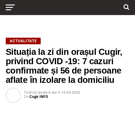
ACTUALITATE
Situația la zi din orașul Cugir,
privind COVID -19: 7 cazuri
confirmate și 56 de persoane
aflate în izolare la domiciliu
Publicat
acum 6 ani
în
10.04.2020
De
Cugir INFO