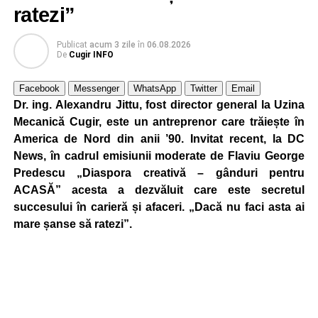
ratezi”
Publicat
acum 3 zile
în
06.08.2026
De
Cugir INFO
Facebook
Messenger
WhatsApp
Twitter
Email
Dr. ing. Alexandru Jittu, fost director general la Uzina
Mecanică Cugir, este un antreprenor care trăiește în
America de Nord din anii ’90. Invitat recent, la DC
News, în cadrul emisiunii moderate de Flaviu George
Predescu „Diaspora creativă – gânduri pentru
ACASĂ” acesta a dezvăluit care este secretul
succesului în carieră și afaceri. „Dacă nu faci asta ai
mare șanse să ratezi”.