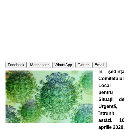
Facebook
Messenger
WhatsApp
Twitter
Email
În ședința
Comitetului
Local
pentru
Situații de
Urgență,
întrunit
astăzi, 10
aprilie 2020,