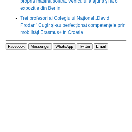
propria mașină solară. Vehiculul a ajuns și la o
expoziție din Berlin
Trei profesori ai Colegiului Național „David
Prodan” Cugir și-au perfecționat competențele prin
mobilități Erasmus+ în Croația
Facebook
Messenger
WhatsApp
Twitter
Email