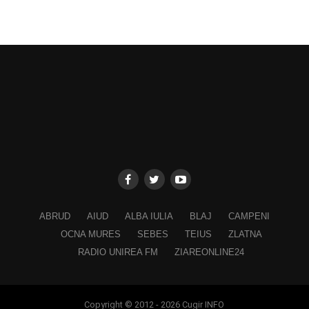
ABRUD
AIUD
ALBA IULIA
BLAJ
CAMPENI
OCNA MURES
SEBES
TEIUS
ZLATNA
RADIO UNIREA FM
ZIAREONLINE24
Copyright © 2012 - 2026 Cugir INFO