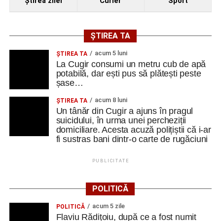
Ştirea zilei
Curier
Sport
ȘTIREA TA
acum 5 luni
ȘTIREA TA
La Cugir consumi un metru cub de apă
potabilă, dar ești pus să plătești peste
șase…
acum 8 luni
ȘTIREA TA
Un tânăr din Cugir a ajuns în pragul
suicidului, în urma unei percheziții
domiciliare. Acesta acuză polițiștii că i-ar
fi sustras bani dintr-o carte de rugăciuni
PUBLICITATE
POLITICĂ
acum 5 zile
POLITICĂ
Flaviu Rădițoiu, după ce a fost numit