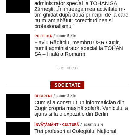
administrator special la TOHAN SA
Zărnești: „În întreaga mea activitate m-
am ghidat după două principii de la care
nu m-am abătut: corectitudinea și
profesionalismul”
acum 5 zile
POLITICĂ
Flaviu Rădițoiu, membru USR Cugir,
numit administrator special la TOHAN
SA – filială a Romarm
PUBLICITATE
SOCIETATE
acum 3 zile
CUGIRENI
Cum și-a construit un informatician din
Cugir propria mașină solară. Vehiculul a
ajuns și la o expoziție din Berlin
acum 3 zile
ÎNVĂŢĂMÂNT - CULTURĂ
Trei profesori ai Colegiului Național