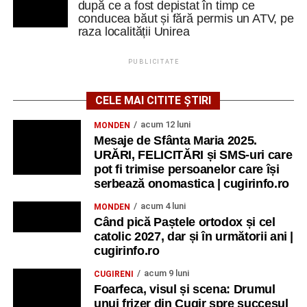
după ce a fost depistat în timp ce
conducea băut și fără permis un ATV, pe
raza localității Unirea
PUBLICITATE
CELE MAI CITITE ȘTIRI
acum 12 luni
MONDEN
Mesaje de Sfânta Maria 2025.
URĂRI, FELICITĂRI și SMS-uri care
pot fi trimise persoanelor care își
serbează onomastica | cugirinfo.ro
acum 4 luni
MONDEN
Când pică Paștele ortodox și cel
catolic 2027, dar și în următorii ani |
cugirinfo.ro
acum 9 luni
CUGIRENI
Foarfeca, visul și scena: Drumul
unui frizer din Cugir spre succesul