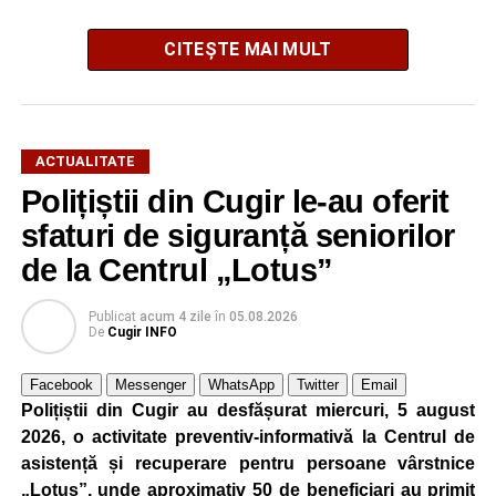
CITEȘTE MAI MULT
ACTUALITATE
El a mărturisit totodată că a avut șansa să lucreze cu Elon
Polițiștii din Cugir le-au oferit
Musk, fondatorul Tesla, SpaceX și xAI.
sfaturi de siguranță seniorilor
Dr. ing. Alexandru Jittu: Lucrul acesta mi-a adus
de la Centrul „Lotus”
întotdeuna succes
Publicat
acum 4 zile
în
05.08.2026
„Nu am lucrat niciodată pentru guverne. În România am
De
Cugir INFO
lucrat la Uzina Mecanică Cugir care era întreprindere de
stat, însă în SUA sau în Canada, nu, doar în firme private
Facebook
Messenger
WhatsApp
Twitter
Email
și aici bugetele sunt ale firmelor. Foarte mulți dintre
Polițiștii din Cugir au desfășurat miercuri, 5 august
președinții companiilor cu care am lucrat m-au apreciat
2026, o activitate preventiv-informativă la Centrul de
foarte mult pentru că eu nu am început niciodată un
asistență și recuperare pentru persoane vârstnice
proiect, o comandă, din ziua în care mi s-a dat, ci am
„Lotus”, unde aproximativ 50 de beneficiari au primit