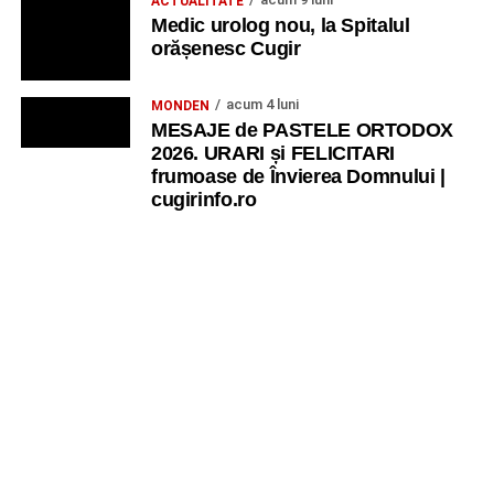
ACTUALITATE
Medic urolog nou, la Spitalul
orășenesc Cugir
acum 4 luni
MONDEN
MESAJE de PASTELE ORTODOX
2026. URARI și FELICITARI
frumoase de Învierea Domnului |
cugirinfo.ro