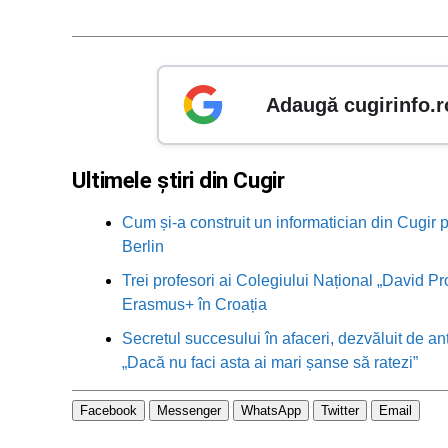
Adaugă cugirinfo.r
Ultimele știri din Cugir
Cum și-a construit un informatician din Cugir p
Berlin
Trei profesori ai Colegiului Național „David Pr
Erasmus+ în Croația
Secretul succesului în afaceri, dezvăluit de an
„Dacă nu faci asta ai mari șanse să ratezi”
Facebook
Messenger
WhatsApp
Twitter
Email