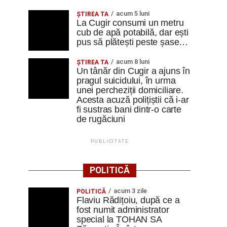
acum 5 luni
ȘTIREA TA
La Cugir consumi un metru
cub de apă potabilă, dar ești
pus să plătești peste șase…
acum 8 luni
ȘTIREA TA
Un tânăr din Cugir a ajuns în
pragul suicidului, în urma
unei percheziții domiciliare.
Acesta acuză polițiștii că i-ar
fi sustras bani dintr-o carte
de rugăciuni
PUBLICITATE
POLITICĂ
acum 3 zile
POLITICĂ
Flaviu Rădițoiu, după ce a
fost numit administrator
special la TOHAN SA