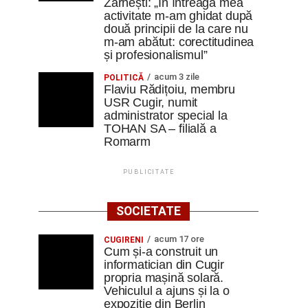
Zărnești: „În întreaga mea
activitate m-am ghidat după
două principii de la care nu
m-am abătut: corectitudinea
și profesionalismul”
acum 3 zile
POLITICĂ
Flaviu Rădițoiu, membru
USR Cugir, numit
administrator special la
TOHAN SA – filială a
Romarm
PUBLICITATE
SOCIETATE
acum 17 ore
CUGIRENI
Cum și-a construit un
informatician din Cugir
propria mașină solară.
Vehiculul a ajuns și la o
expoziție din Berlin