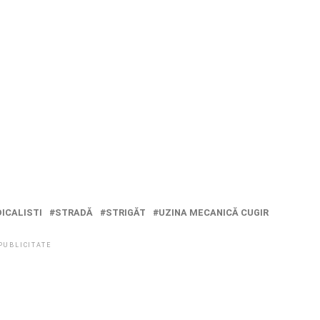
DICALISTI
STRADĂ
STRIGĂT
UZINA MECANICĂ CUGIR
PUBLICITATE