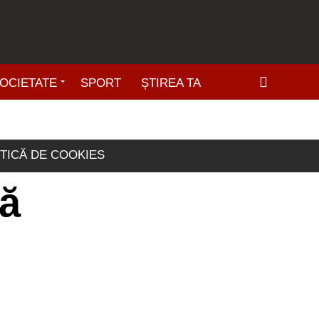
OCIETATE
SPORT
ȘTIREA TA
ITICĂ DE COOKIES
că