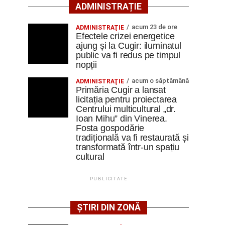
ADMINISTRAȚIE
acum 23 de ore
ADMINISTRAŢIE
Efectele crizei energetice
ajung și la Cugir: iluminatul
public va fi redus pe timpul
nopții
acum o săptămână
ADMINISTRAŢIE
Primăria Cugir a lansat
licitația pentru proiectarea
Centrului multicultural „dr.
Ioan Mihu” din Vinerea.
Fosta gospodărie
tradițională va fi restaurată și
transformată într-un spațiu
cultural
PUBLICITATE
ȘTIRI DIN ZONĂ