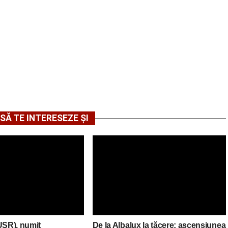
SĂ TE INTERESEZE ȘI
USR), numit
De la Albalux la tăcere: ascensiunea