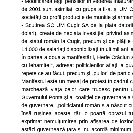
• Modificarea legii pensiilor în vederea înlătură
de 2001 sunt asimilați cu grupa a II-a, și UM Cug
societăți cu profil producție de muniție și arma
• Scutirea SC UM Cugir SA de la plata datorii
dolari), create de neplata investiției privind as
de statul român la Cugir, precum și de plățil
14.000 de salariați disponibilizați în ultimii ani l
În partea a doua a manifestării, Herle Crăciun a 
cu lehamite!“, adresat politicienilor aflați la g
repete ce au făcut, precum și „puilor” de part
Manifestul este un mesaj de protest în cadrul
marchează viața celor care trudesc pentru u
Guvernului Ponta și ai coaliției de guvernare a
de guvernare, „politicianul român s-a născut c
însă rușinea acestei țări o poartă obrazul tut
exprimat nemulțumirea prin afișarea de lozinc
astăzi guvernează țara și nu acordă minimum 