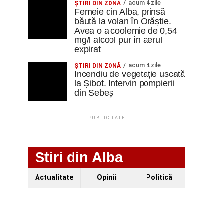
acum 4 zile
ŞTIRI DIN ZONĂ
Femeie din Alba, prinsă
băută la volan în Orăștie.
Avea o alcoolemie de 0,54
mg/l alcool pur în aerul
expirat
acum 4 zile
ŞTIRI DIN ZONĂ
Incendiu de vegetație uscată
la Șibot. Intervin pompierii
din Sebeș
PUBLICITATE
Stiri din Alba
Actualitate
Opinii
Politică