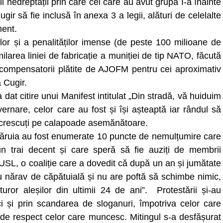
rii nedreptății prin care cei care au avut grupa I-a înainte
ir să fie inclusă în anexa 3 a legii, alături de celelalte
ment.
lor și a penalităților imense (de peste 100 milioane de
imilarea liniei de fabricație a muniției de tip NATO, făcută
e compensatorii plătite de AJOFM pentru cei aproximativ
a Cugir.
dat citire unui Manifest intitulat „Din stradă, vă huiduim
uvernare, celor care au fost și își așteaptă iar rândul să
id crescuți pe calapoade asemănătoare.
 căruia au fost enumerate 10 puncte de nemulțumire care
n trai decent și care speră să fie auziți de membrii
 USL, o coaliție care a dovedit că după un an și jumătate
u nărav de căpătuială și nu are poftă să schimbe nimic,
uror aleșilor din ultimii 24 de ani”. Protestării și-au
i și prin scandarea de sloganuri, împotriva celor care
de respect celor care muncesc. Mitingul s-a desfășurat