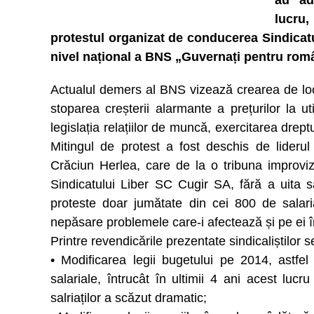
au ad
lucru,
protestul organizat de conducerea Sindicatu
nivel național a BNS „Guvernați pentru rom
Actualul demers al BNS vizează crearea de lo
stoparea creșterii alarmante a prețurilor la uti
legislația relațiilor de muncă, exercitarea drept
Mitingul de protest a fost deschis de lideru
Crăciun Herlea, care de la o tribuna improvizat
Sindicatului Liber SC Cugir SA, fără a uita s
proteste doar jumătate din cei 800 de salaria
nepăsare problemele care-i afectează și pe ei î
Printre revendicările prezentate sindicaliștilor 
• Modificarea legii bugetului pe 2014, astf
salariale, întrucât în ultimii 4 ani acest luc
salriaților a scăzut dramatic;