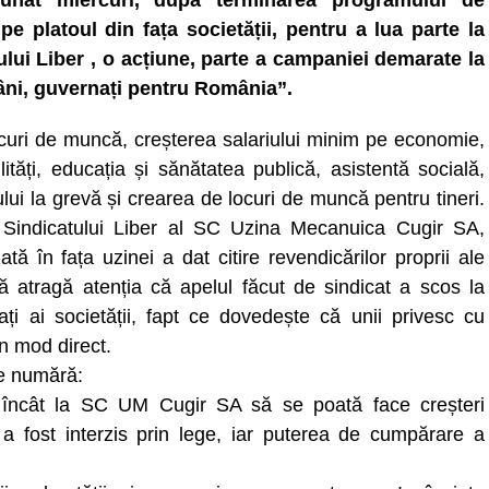
unat miercuri, după terminarea programului de
 pe platoul din fața societății, pentru a lua parte la
lui Liber , o acțiune, parte a campaniei demarate la
âni, guvernați pentru România”.
curi de muncă, creșterea salariului minim pe economie,
lități, educația și sănătatea publică, asistentă socială,
ului la grevă și crearea de locuri de muncă pentru tineri.
l Sindicatului Liber al SC Uzina Mecanuica Cugir SA,
ă în fața uzinei a dat citire revendicărilor proprii ale
ă atragă atenția că apelul făcut de sindicat a scos la
ți ai societății, fapt ce dovedește că unii privesc cu
n mod direct.
se numără:
el încât la SC UM Cugir SA să se poată face creșteri
ru a fost interzis prin lege, iar puterea de cumpărare a