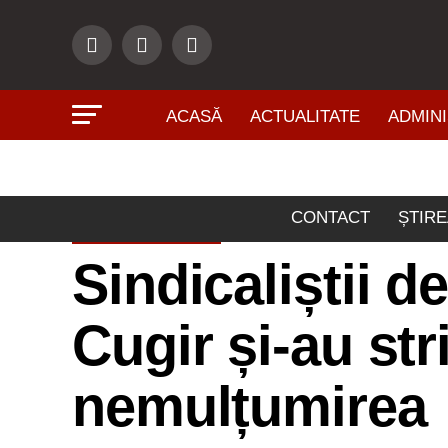
ACASĂ
ACTUALITATE
ADMINI
CONTACT
ȘTIRE
ECONOMIE
Sindicaliștii d
Cugir și-au str
nemulțumirea