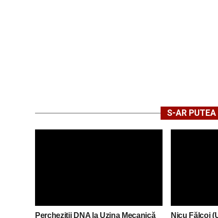
S-AR PUTEA 
Percheziții DNA la Uzina Mecanică
Nicu Fălcoi (