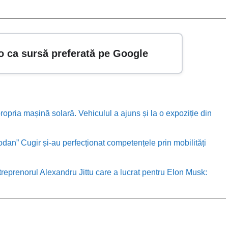
o ca sursă preferată pe Google
ropria mașină solară. Vehiculul a ajuns și la o expoziție din
odan” Cugir și-au perfecționat competențele prin mobilități
treprenorul Alexandru Jittu care a lucrat pentru Elon Musk: