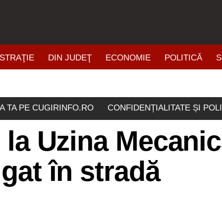
STRAŢIE
DIN JUDEŢ
ECONOMIE
POLITICĂ
S
ŞTIRI DIN ZONĂ
A TA PE CUGIRINFO.RO
CONFIDENȚIALITATE ȘI POL
e la Uzina Mecani
igat în stradă