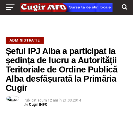
ADMINISTRAŢIE
Șeful IPJ Alba a participat la
ședința de lucru a Autorității
Teritoriale de Ordine Publică
Alba desfășurată la Primăria
Cugir
Publicat
acum 12 ani
în
21.03.2014
De
Cugir INFO