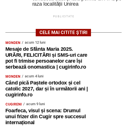
raza localității Unirea
PUBLICITATE
CELE MAI CITITE ȘTIRI
acum 12 luni
MONDEN
Mesaje de Sfânta Maria 2025.
URĂRI, FELICITĂRI și SMS-uri care
pot fi trimise persoanelor care își
serbează onomastica | cugirinfo.ro
acum 4 luni
MONDEN
Când pică Paștele ortodox și cel
catolic 2027, dar și în următorii ani |
cugirinfo.ro
acum 9 luni
CUGIRENI
Foarfeca, visul și scena: Drumul
unui frizer din Cugir spre succesul
internațional