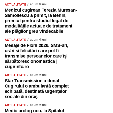
acum 9 luni
ACTUALITATE
Medicul cugirean Terezia Mureșan-
Samoilescu a primit, la Berlin,
premiul pentru studiul legat de
modalitățile actuale de tratament
ale plăgilor greu vindecabile
acum 4 luni
ACTUALITATE
Mesaje de Florii 2026. SMS-uri,
urări și felicitări care pot fi
transmise persoanelor care îşi
sărbătoresc onomastica |
cugirinfo.ro
acum 9 luni
ACTUALITATE
Star Transmission a donat
Cugirului o ambulanță complet
echipată, destinată urgențelor
sociale din oraș
acum 9 luni
ACTUALITATE
Medic urolog nou, la Spitalul