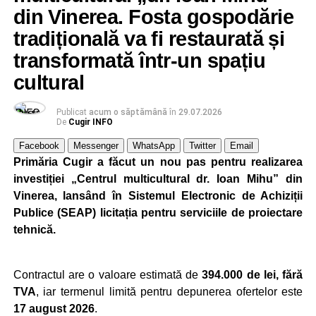
din Vinerea. Fosta gospodărie
tradițională va fi restaurată și
transformată într-un spațiu
cultural
Publicat
acum o săptămână
în
29.07.2026
De
Cugir INFO
Facebook
Messenger
WhatsApp
Twitter
Email
Primăria Cugir a făcut un nou pas pentru realizarea
investiției „Centrul multicultural dr. Ioan Mihu” din
Vinerea, lansând în Sistemul Electronic de Achiziții
Publice (SEAP) licitația pentru serviciile de proiectare
tehnică.
Contractul are o valoare estimată de
394.000 de lei, fără
TVA
, iar termenul limită pentru depunerea ofertelor este
17 august 2026
.