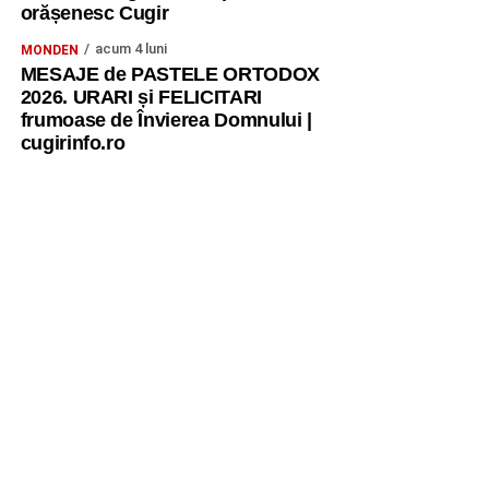
orășenesc Cugir
acum 4 luni
MONDEN
MESAJE de PASTELE ORTODOX
2026. URARI și FELICITARI
frumoase de Învierea Domnului |
cugirinfo.ro