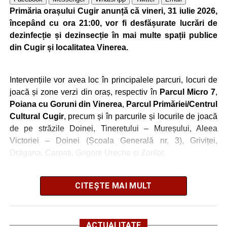
precum pavajul din piatră de râu și o fântână.
Primăria orașului Cugir anunță că vineri, 31 iulie 2026,
începând cu ora 21:00, vor fi desfășurate lucrări de
Clădirile au nevoie de lucrări
dezinfecție și dezinsecție în mai multe spații publice
ample de consolidare
din Cugir și localitatea Vinerea.
Potrivit documentației de licitație, expertizele tehnice au
Intervențiile vor avea loc în principalele parcuri, locuri de
identificat degradări importante ale construcțiilor. Printre
joacă și zone verzi din oraș, respectiv în
Parcul Micro 7
,
acestea se numără infiltrații de apă, umiditate, degradarea
Poiana cu Goruni din Vinerea
,
Parcul Primăriei/Centrul
elementelor din lemn și a acoperișurilor, dar și prăbușirea
Cultural Cugir
, precum și în parcurile și locurile de joacă
parțială a șurii.
de pe străzile Doinei, Tineretului – Mureșului, Aleea
De asemenea, instalațiile existente sunt depășite din
Victoriei – Doinei (Școala Generală nr. 3), Griviței,
punct de vedere tehnic, fiind necesară refacerea
Drăgana, Carpați, Grigore Ureche și Zorilor.
instalațiilor electrice, sanitare și termice, precum și
Totodată, lucrări de dezinfecție vor fi efectuate și la
modernizarea sistemelor de evacuare a apelor pluviale.
CITEȘTE MAI MULT
toaletele publice de pe
strada Mureșului nr. 2C
și din
Specialiștii apreciază însă că ansamblul poate fi restaurat
Parcul Micro 7
.
și pus în valoare, cu respectarea soluțiilor tehnice ce vor fi
Autoritățile precizează că zonele în care se vor desfășura
stabilite în cadrul proiectului.
ACTUALITATE