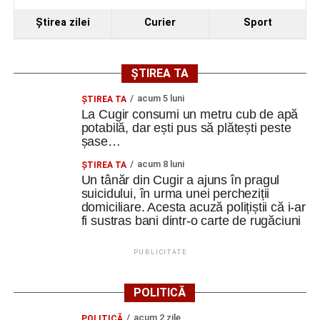
Ştirea zilei
Curier
Sport
ȘTIREA TA
acum 5 luni
ȘTIREA TA
La Cugir consumi un metru cub de apă
potabilă, dar ești pus să plătești peste
șase…
acum 8 luni
ȘTIREA TA
Un tânăr din Cugir a ajuns în pragul
suicidului, în urma unei percheziții
domiciliare. Acesta acuză polițiștii că i-ar
fi sustras bani dintr-o carte de rugăciuni
PUBLICITATE
POLITICĂ
acum 2 zile
POLITICĂ