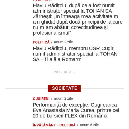
Flaviu Rădițoiu, după ce a fost numit
administrator special la TOHAN SA
Zărnești: „În întreaga mea activitate m-
am ghidat după două principii de la care
nu m-am abătut: corectitudinea și
profesionalismul”
acum 2 zile
POLITICĂ
Flaviu Rădițoiu, membru USR Cugir,
numit administrator special la TOHAN
SA – filială a Romarm
PUBLICITATE
SOCIETATE
acum 2 zile
CUGIRENI
Performanță de excepție: Cugireanca
Eva Anastasia Maria Curea, printre cei
20 de bursieri FLEX din România
acum 6 zile
ÎNVĂŢĂMÂNT - CULTURĂ