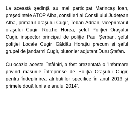
La această şedinţă au mai participat Marincaş Ioan,
preşedintele ATOP Alba, consilieri ai Consiliului Judeţean
Alba, primarul oraşului Cugir, Teban Adrian, viceprimarul
oraşului Cugir, Rotche Horea, şeful Poliţiei Oraşului
Cugir, inspector principal de poliţie Paul Şerban, şeful
poliţiei Locale Cugir, Găldău Horaţiu precum şi şeful
grupei de jandarmi Cugir, plutonier adjutant Duru Ştefan.
Cu ocazia acestei întâlniri, a fost prezentată o ”Informare
privind măsurile întreprinse de Poliţia Oraşului Cugir,
pentru îndeplinirea atribuțiilor specifice în anul 2013 şi
primele două luni ale anului 2014”.