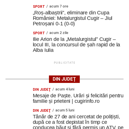
acum 7 ore
SPORT
„Roș-albaștrii”, eliminare din Cupa
României: Metalurgistul Cugir – Jiul
Petroșani 0-1 (0-0)
acum 2 zile
SPORT
Ilie Arion de la „Metalurgistul” Cugir –
locul III, la concursul de șah rapid de la
Alba Iulia
PUBLICITATE
DIN JUDEȚ
acum 4 luni
DIN JUDEŢ
Mesaje de Paște. Urări și felicitări pentru
familie și prieteni | cugirinfo.ro
acum 5 luni
DIN JUDEŢ
Tânăr de 27 de ani cercetat de polițiști,
după ce a fost depistat în timp ce
conducea băut și fără permis un ATV, pe