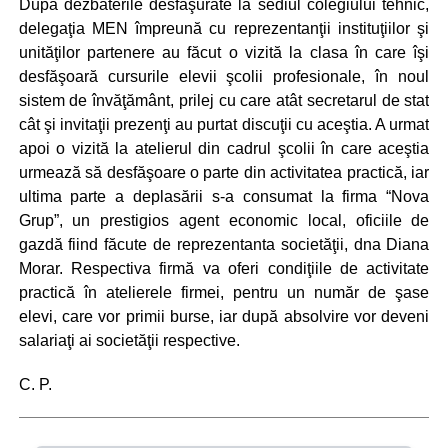
După dezbaterile desfăşurate la sediul colegiului tehnic,
delegaţia MEN împreună cu reprezentanţii instituţiilor şi
unităţilor partenere au făcut o vizită la clasa în care îşi
desfăşoară cursurile elevii şcolii profesionale, în noul
sistem de învăţământ, prilej cu care atât secretarul de stat
cât şi invitaţii prezenţi au purtat discuţii cu aceştia. A urmat
apoi o vizită la atelierul din cadrul şcolii în care aceştia
urmează să desfăşoare o parte din activitatea practică, iar
ultima parte a deplasării s-a consumat la firma “Nova
Grup”, un prestigios agent economic local, oficiile de
gazdă fiind făcute de reprezentanta societăţii, dna Diana
Morar. Respectiva firmă va oferi condiţiile de activitate
practică în atelierele firmei, pentru un număr de şase
elevi, care vor primii burse, iar după absolvire vor deveni
salariaţi ai societăţii respective.
C. P.