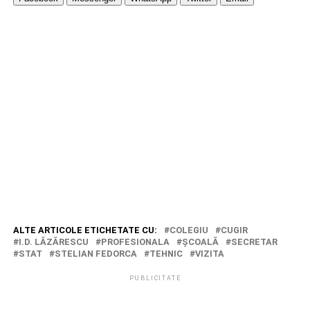
ALTE ARTICOLE ETICHETATE CU:
COLEGIU
CUGIR
I.D. LĂZĂRESCU
PROFESIONALA
ŞCOALĂ
SECRETAR
STAT
STELIAN FEDORCA
TEHNIC
VIZITA
PUBLICITATE