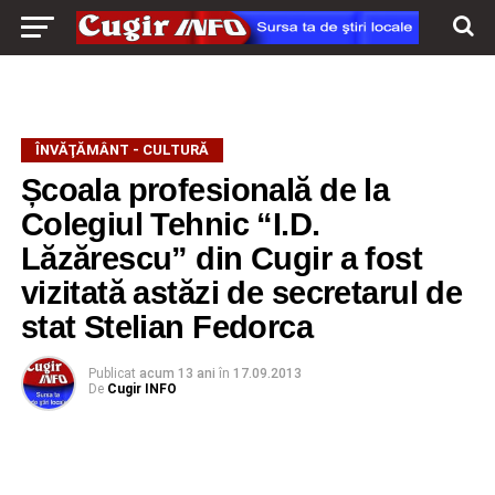
ÎNVĂŢĂMÂNT - CULTURĂ
Școala profesională de la
Colegiul Tehnic “I.D.
Lăzărescu” din Cugir a fost
vizitată astăzi de secretarul de
stat Stelian Fedorca
Publicat
acum 13 ani
în
17.09.2013
De
Cugir INFO