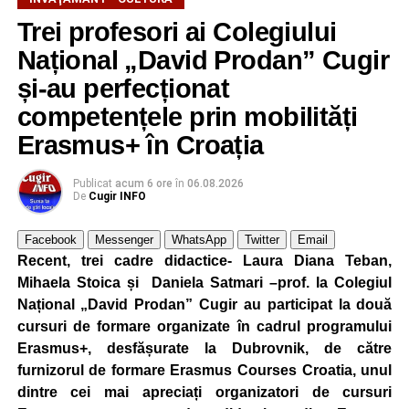
Trei profesori ai Colegiului
Național „David Prodan” Cugir
și-au perfecționat
competențele prin mobilități
Erasmus+ în Croația
Publicat
acum 6 ore
în
06.08.2026
De
Cugir INFO
Facebook
Messenger
WhatsApp
Twitter
Email
Recent, trei cadre didactice- Laura Diana Teban,
Mihaela Stoica și Daniela Satmari –prof. la Colegiul
Național „David Prodan” Cugir au participat la două
cursuri de formare organizate în cadrul programului
Erasmus+, desfășurate la Dubrovnik, de către
furnizorul de formare Erasmus Courses Croatia, unul
dintre cei mai apreciați organizatori de cursuri