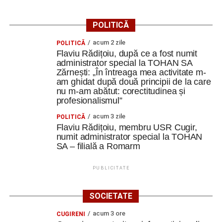
de exprimare, reflecție și schimbare.
POLITICĂ
Programul de formare a fost completat de o zi culturală în
care a avut posibilitatea să descopere patrimoniul regiunii
acum 2 zile
POLITICĂ
Moravia de Sud.
,,Am vizitat castelele Mikulov, Lednice și
Flaviu Rădițoiu, după ce a fost numit
administrator special la TOHAN SA
Valtice, fiecare oferindu-ne o perspectivă diferită asupra
Zărnești: „În întreaga mea activitate m-
istoriei, arhitecturii și culturii acestei regiuni.
am ghidat după două principii de la care
nu m-am abătut: corectitudinea și
Astfel, învățarea nu s-a limitat la spațiul de curs. A
profesionalismul”
continuat prin călătorie, explorare și descoperirea locurilor
acum 3 zile
POLITICĂ
în care ne aflam”.
Flaviu Rădițoiu, membru USR Cugir,
numit administrator special la TOHAN
Să refolosim, să reparăm, să reinventăm
SA – filială a Romarm
Unul dintre cele mai practice momente ale mobilității a
PUBLICITATE
fost potrivit cursantei din Cugir, atelierul Do It Yourself.
,,Am croșetat, am cusut, am reparat și am transformat
SOCIETATE
obiecte vechi în unele noi. Un tricou putea deveni o
poșetă sau o gentuță, iar un obiect aparent lipsit de
acum 3 ore
CUGIRENI