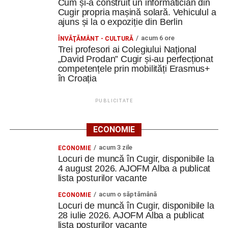
utilitate putea primi o nouă viață.
Cum și-a construit un informatician din
Cugir propria mașină solară. Vehiculul a
ajuns și la o expoziție din Berlin
Aceste activități ne-au făcut să înțelegem că
sustenabilitatea nu înseamnă doar politici europene și
acum 6 ore
ÎNVĂŢĂMÂNT - CULTURĂ
concepte complexe. Înseamnă și să reparăm înainte să
Trei profesori ai Colegiului Național
„David Prodan” Cugir și-au perfecționat
aruncăm, să refolosim înainte să cumpărăm și să găsim
competențele prin mobilități Erasmus+
soluții creative pentru ceea ce avem deja”.
în Croația
De la idee la campanie
PUBLICITATE
În cadrul Design Lab Creation, echipele interculturale au
ECONOMIE
creat și testat propriile workshopuri. A fost o experiență în
care s-a trecut de la statutul de participanți la cel de
acum 3 zile
ECONOMIE
creatori.
Locuri de muncă în Cugir, disponibile la
4 august 2026. AJOFM Alba a publicat
S-a continuat cu tema Media Literacy, iar apoi fiecare
lista posturilor vacante
echipă a creat campanii de promovare a sustenabilității.
acum o săptămână
ECONOMIE
Locuri de muncă în Cugir, disponibile la
„Am învățat să construim mesaje, să lucrăm în echipă și
28 iulie 2026. AJOFM Alba a publicat
să folosim comunicarea ca instrument pentru
lista posturilor vacante