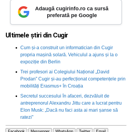
Adaugă cugirinfo.ro ca sursă
preferată pe Google
Ultimele știri din Cugir
Cum și-a construit un informatician din Cugir
propria mașină solară. Vehiculul a ajuns și la o
expoziție din Berlin
Trei profesori ai Colegiului Național „David
Prodan” Cugir și-au perfecționat competențele prin
mobilități Erasmus+ în Croația
Secretul succesului în afaceri, dezvăluit de
antreprenorul Alexandru Jittu care a lucrat pentru
Elon Musk: „Dacă nu faci asta ai mari șanse să
ratezi”
Facebook
Messenger
WhatsApp
Twitter
Email