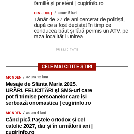
crea o conexiune
”.
familie și prieteni | cugirinfo.ro
acum 5 luni
DIN JUDEŢ
Finalul unei experiențe care continuă
Tânăr de 27 de ani cercetat de polițiști,
după ce a fost depistat în timp ce
Ultima zi a fost dedicată Youthpass, evaluării finale,
conducea băut și fără permis un ATV, pe
oportunităților Erasmus+ și diseminării.
raza localității Unirea
„Am discutat despre ceea ce am învățat, despre cum
PUBLICITATE
putem valorifica experiența și, mai ales, despre
responsabilitatea de a duce mai departe ideile și
CELE MAI CITITE ȘTIRI
metodele descoperite.
acum 12 luni
MONDEN
Un rezultat concret al proiectului va fi o broșură
Mesaje de Sfânta Maria 2025.
educațională care va cuprinde jocuri, metode și activități
URĂRI, FELICITĂRI și SMS-uri care
pot fi trimise persoanelor care își
experimentate în timpul cursului și care va putea fi
serbează onomastica | cugirinfo.ro
utilizată ulterior de profesori, formatori și lucrători de
tineret.
acum 4 luni
MONDEN
Când pică Paștele ortodox și cel
Ceremonia de rămas-bun a fost momentul în care toate
catolic 2027, dar și în următorii ani |
emoțiile acumulate pe parcursul celor șapte zile s-au
cugirinfo.ro