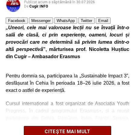
Pe parcursul celor cinci zile de formare, profesorii au
Publicat
acum o săptămână
în
30.07.2026
De
Cugir INFO
descoperit metode moderne de proiectare a activităților
didactice, instrumente digitale și aplicații bazate pe
Facebook
Messenger
WhatsApp
Twitter
Email
inteligență artificială, tehnici de storytelling, învățare prin
„Uneori, cele mai valoroase lecții nu se învață într-o
joc, evaluare inteligentă și modalități de promovare a unui
sală de clasă, ci prin experiențe, oameni, locuri și
stil de viață sustenabil în rândul elevilor.
provocări care ne determină să privim lumea dintr-o
altă perspectivă
”, mărturisea prof. Nicoletta Huștiuc
„Activitățile desfășurate au avut un puternic caracter
din Cugir – Ambasador Erasmus
practic și colaborativ, oferind participanților oportunitatea
de a experimenta direct resurse și strategii care pot fi
adaptate la nevoile școlii.
Pentru domnia sa, participarea la „Sustainable Impact 3”,
desfășurat în Cehia în perioada 18–26 iulie 2026, a fost
exact o astfel de experiență.
Cursul internațional a fost organizat de Asociația Youth
Progress, în cadrul programului Erasmus+, și a reunit
participanți din Cehia, România, Italia, Franța, Spania,
Portugalia, Bosnia și Herțegovina și Lituania.
CITEȘTE MAI MULT