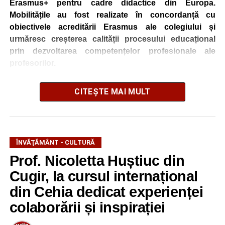
Erasmus+ pentru cadre didactice din Europa.
Mobilitățile au fost realizate în concordanță cu
obiectivele acreditării Erasmus ale colegiului și
urmăresc creșterea calității procesului educațional
prin dezvoltarea competențelor profesionale ale
profesorilor.
CITEȘTE MAI MULT
Cadrele didactice au participat la cursurile
„Sustainability in Education – Introducing Green and
Eco-Lifestyles”
și
„Latest Digital, ICT & AI Solutions
for Educators: Transform Teaching with Technology,
ÎNVĂŢĂMÂNT - CULTURĂ
ChatGPT, DeepSeek, Multimedia, Storytelling, Game-
Based Learning & Smart Assessment Strategies”
,
Prof. Nicoletta Huștiuc din
programe care au abordat teme de actualitate privind
Cugir, la cursul internațional
educația pentru dezvoltare durabilă și integrarea
din Cehia dedicat experienței
tehnologiilor digitale și a inteligenței artificiale în procesul
de predare-învățare.
colaborării și inspirației