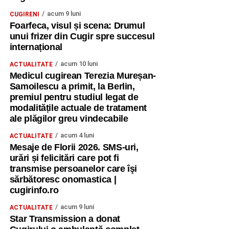
concentrat într-un singur loc. Am scris mesaje, urări și
acum 9 luni
CUGIRENI
mulțumiri pentru colegii noștri, am prezentat steagurile
Foarfeca, visul și scena: Drumul
țărilor participante și am realizat fotografii de grup.
unui frizer din Cugir spre succesul
internațional
Ne-am despărțit, dar nu ne-am încheiat colaborarea. Am
acum 10 luni
ACTUALITATE
plecat cu promisiunea de a rămâne conectați, de a
Medicul cugirean Terezia Mureșan-
împărtăși ceea ce am învățat și de a transforma
Samoilescu a primit, la Berlin,
experiența într-un impact real în comunitățile noastre”.
premiul pentru studiul legat de
modalitățile actuale de tratament
Un „mulțumesc” pentru oportunitate
ale plăgilor greu vindecabile
acum 4 luni
„Mulțumim Asociației Youth Progress din Cehia pentru
ACTUALITATE
Mesaje de Florii 2026. SMS-uri,
încrederea acordată și pentru faptul că ne-a oferit șansa
urări și felicitări care pot fi
de a participa la acest curs internațional.
transmise persoanelor care îşi
sărbătoresc onomastica |
Mulțumim Erasmus+ pentru oportunitățile extraordinare de
cugirinfo.ro
învățare, dezvoltare și colaborare europeană și pentru
acum 9 luni
șansa de a transforma chiar și vacanța într-un timp al
ACTUALITATE
Star Transmission a donat
descoperirii și al formării prin metode non-formale,