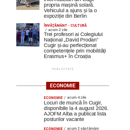
propria mașină solară.
Vehiculul a ajuns și la o
expoziție din Berlin
ÎNVĂŢĂMÂNT - CULTURĂ
acum 2 zile
Trei profesori ai Colegiului
Național „David Prodan”
Cugir și-au perfecționat
competențele prin mobilități
Erasmus+ în Croația
PUBLICITATE
ECONOMIE
acum 4 zile
ECONOMIE
Locuri de muncă în Cugir,
disponibile la 4 august 2026.
AJOFM Alba a publicat lista
posturilor vacante
acum 2 săptămâni
ECONOMIE