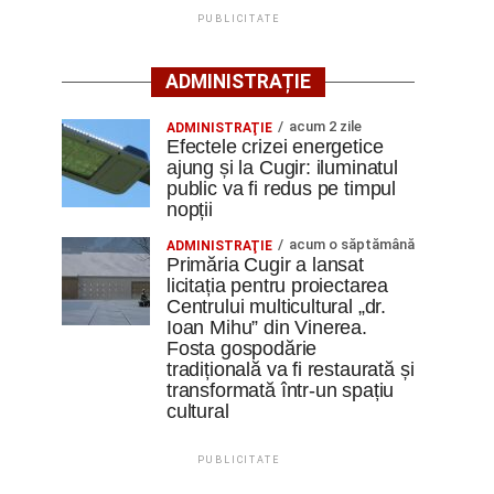
PUBLICITATE
ADMINISTRAȚIE
acum 2 zile
ADMINISTRAŢIE
Efectele crizei energetice
ajung și la Cugir: iluminatul
public va fi redus pe timpul
nopții
acum o săptămână
ADMINISTRAŢIE
Primăria Cugir a lansat
licitația pentru proiectarea
Centrului multicultural „dr.
Ioan Mihu” din Vinerea.
Fosta gospodărie
tradițională va fi restaurată și
transformată într-un spațiu
cultural
PUBLICITATE