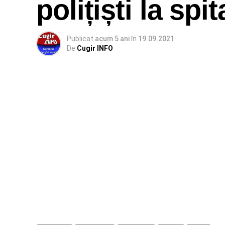
polițiști la sp
Publicat
acum 5 ani
în
19.09.2021
De
Cugir INFO