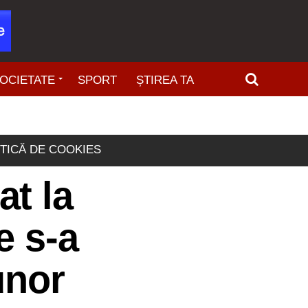
OCIETATE
SPORT
ȘTIREA TA
ITICĂ DE COOKIES
t la
e s-a
unor