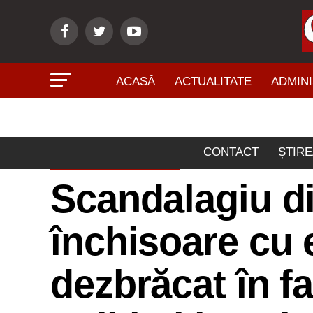
ACASĂ
ACTUALITATE
ADMINI
CONTACT
ȘTIRE
ACTUALITATE
Scandalagiu d
închisoare cu 
dezbrăcat în fa