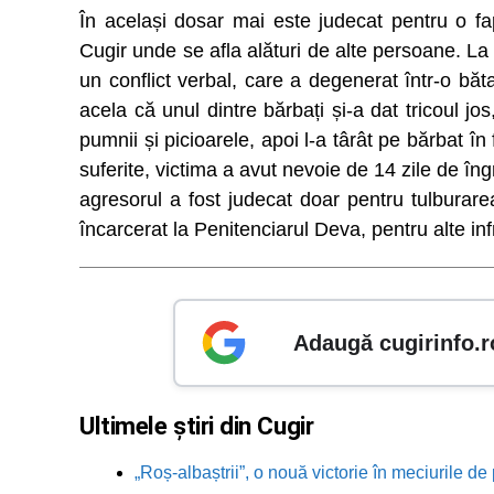
În același dosar mai este judecat pentru o f
Cugir unde se afla alături de alte persoane. La
un conflict verbal, care a degenerat într-o băta
acela că unul dintre bărbați și-a dat tricoul jo
pumnii și picioarele, apoi l-a târât pe bărbat în
suferite, victima a avut nevoie de 14 zile de îngr
agresorul a fost judecat doar pentru tulburarea 
încarcerat la Penitenciarul Deva, pentru alte in
Adaugă cugirinfo.r
Ultimele știri din Cugir
„Roș-albaștrii”, o nouă victorie în meciurile de