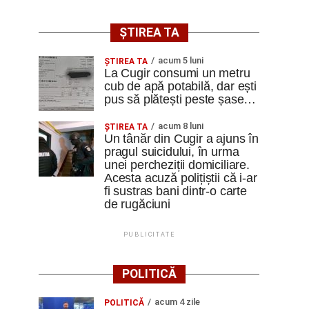
ȘTIREA TA
acum 5 luni
ȘTIREA TA
La Cugir consumi un metru
cub de apă potabilă, dar ești
pus să plătești peste șase…
acum 8 luni
ȘTIREA TA
Un tânăr din Cugir a ajuns în
pragul suicidului, în urma
unei percheziții domiciliare.
Acesta acuză polițiștii că i-ar
fi sustras bani dintr-o carte
de rugăciuni
PUBLICITATE
POLITICĂ
acum 4 zile
POLITICĂ