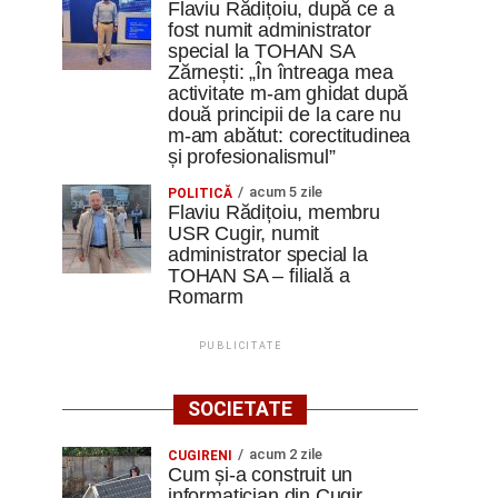
Flaviu Rădițoiu, după ce a
fost numit administrator
special la TOHAN SA
Zărnești: „În întreaga mea
activitate m-am ghidat după
două principii de la care nu
m-am abătut: corectitudinea
și profesionalismul”
acum 5 zile
POLITICĂ
Flaviu Rădițoiu, membru
USR Cugir, numit
administrator special la
TOHAN SA – filială a
Romarm
PUBLICITATE
SOCIETATE
acum 2 zile
CUGIRENI
Cum și-a construit un
informatician din Cugir