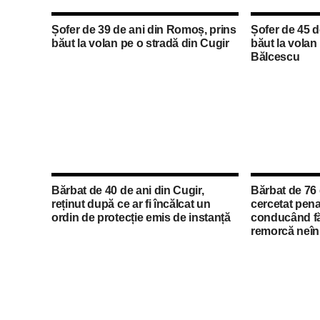
Șofer de 39 de ani din Romoș, prins
Șofer de 45 d
băut la volan pe o stradă din Cugir
băut la volan
Bălcescu
Bărbat de 40 de ani din Cugir,
Bărbat de 76 
reținut după ce ar fi încălcat un
cercetat pena
ordin de protecție emis de instanță
conducând fă
remorcă neîn