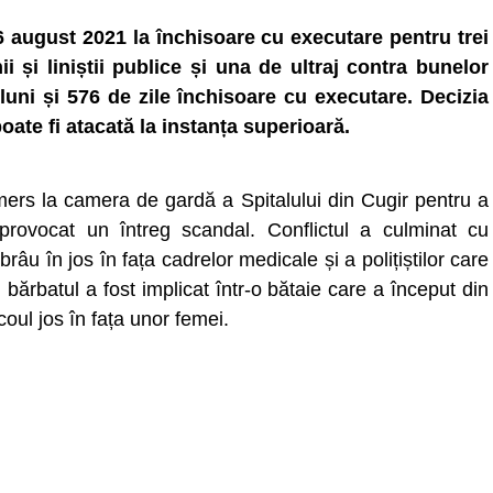
 august 2021 la închisoare cu executare pentru trei
ii și liniștii publice și una de ultraj contra bunelor
luni și 576 de zile închisoare cu executare. Decizia
poate fi atacată la instanța superioară.
a mers la camera de gardă a Spitalului din Cugir pentru a
a provocat un întreg scandal. Conflictul a culminat cu
âu în jos în fața cadrelor medicale și a polițiștilor care
u, bărbatul a fost implicat într-o bătaie care a început din
coul jos în fața unor femei.