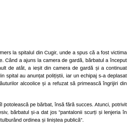
mers la spitalul din Cugir, unde a spus că a fost victima
ale. Când a ajuns la camera de gardă, bărbatul a început
mult de atât, a ieșit din camera de gardă și a continuat
din spital au anunțat polițiștii, iar un echipaj s-a deplasat
ăuturilor alcoolice și a refuzat să primească îngrijiri din
 îl potolească pe bărbat, însă fără succes. Atunci, potrivit
siv, bărbatul și-a dat jos ”pantalonii scurți și lenjeria în
le tulburând ordinea și liniștea publică”.