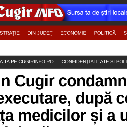
STRAŢIE
DIN JUDEŢ
ECONOMIE
POLITICĂ
S
ŞTIRI DIN ZONĂ
A TA PE CUGIRINFO.RO
CONFIDENȚIALITATE ȘI POL
in Cugir condamna
executare, după c
ța medicilor și a 