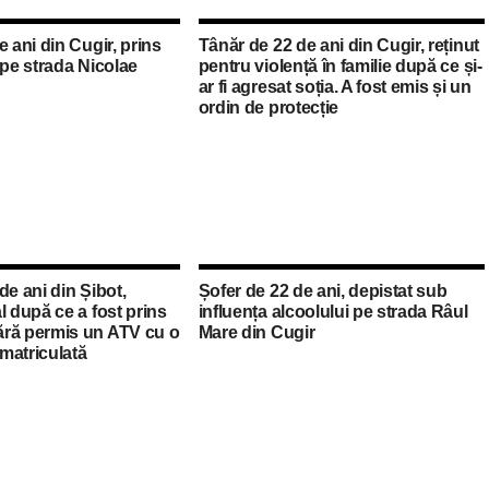
e ani din Cugir, prins
Tânăr de 22 de ani din Cugir, reținut
 pe strada Nicolae
pentru violență în familie după ce și-
ar fi agresat soția. A fost emis și un
ordin de protecție
de ani din Șibot,
Șofer de 22 de ani, depistat sub
l după ce a fost prins
influența alcoolului pe strada Râul
ră permis un ATV cu o
Mare din Cugir
matriculată