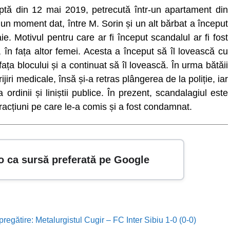
aptă din 12 mai 2019, petrecută într-un apartament din
 un moment dat, între M. Sorin și un alt bărbat a început
ie. Motivul pentru care ar fi început scandalul ar fi fost
s, în fața altor femei. Acesta a început să îl lovească cu
 fața blocului și a continuat să îl lovească. În urma bătăii
ijiri medicale, însă și-a retras plângerea de la poliție, iar
ordinii și liniștii publice. În prezent, scandalagiul este
fracțiuni pe care le-a comis și a fost condamnat.
o ca sursă preferată pe Google
 pregătire: Metalurgistul Cugir – FC Inter Sibiu 1-0 (0-0)