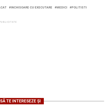
ACAT
INCHISOARE CU EXECUTARE
MEDICI
POLITISTI
PUBLICITATE
SĂ TE INTERESEZE ȘI