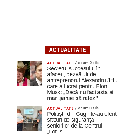
ACTUALITATE
acum 2 zile
ACTUALITATE
Secretul succesului în
afaceri, dezvăluit de
antreprenorul Alexandru Jittu
care a lucrat pentru Elon
Musk: „Dacă nu faci asta ai
mari șanse să ratezi”
acum 3 zile
ACTUALITATE
Polițiștii din Cugir le-au oferit
sfaturi de siguranță
seniorilor de la Centrul
„Lotus”