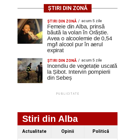
ȘTIRI DIN ZONĂ
acum 5 zile
ŞTIRI DIN ZONĂ
Femeie din Alba, prinsă
băută la volan în Orăștie.
Avea o alcoolemie de 0,54
mg/l alcool pur în aerul
expirat
acum 5 zile
ŞTIRI DIN ZONĂ
Incendiu de vegetație uscată
la Șibot. Intervin pompierii
din Sebeș
PUBLICITATE
Stiri din Alba
Actualitate
Opinii
Politică