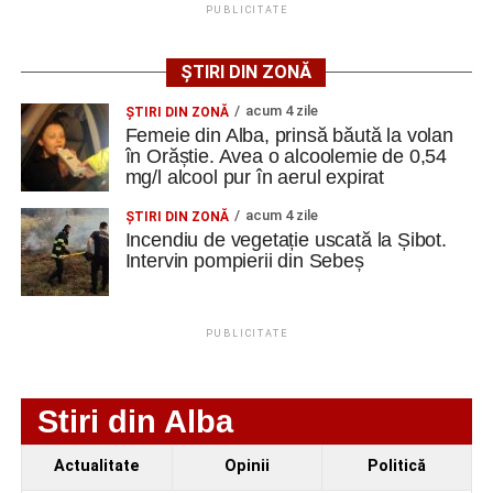
de protecție.
O altă realizare pe care am avut-o aici a fost proiectarea
PUBLICITATE
în timp de o lună a unei cupele. Un aplicator de vopsea se
numește clopot, clopot de vopsea, și are o cupelă care se
ȘTIRI DIN ZONĂ
învârte cu până la 70 de mii de rotații pe minut, făcând
Adaugă cugirinfo.ro ca sursă
acum 4 zile
ŞTIRI DIN ZONĂ
atomizarea vopselei. Dumnezeu mi-a ajutat să fac într-o
preferată pe Google
Femeie din Alba, prinsă băută la volan
lună cupela asta, fără să mă inspir de niciunde, doar
în Orăștie. Avea o alcoolemie de 0,54
bazat pe fizică, pe mecanica fluidelor, pe electrostatică”
, a
mg/l alcool pur în aerul expirat
spus Alexandru Jittu.
Ultimele știri din Cugir
acum 4 zile
ŞTIRI DIN ZONĂ
Incendiu de vegetație uscată la Șibot.
Cum și-a construit un informatician din Cugir propria
Intervin pompierii din Sebeș
mașină solară. Vehiculul a ajuns și la o expoziție din
Constantin PREDESCU
Berlin
PUBLICITATE
Trei profesori ai Colegiului Național „David Prodan”
Cugir și-au perfecționat competențele prin
Adaugă cugirinfo.ro ca sursă
mobilități Erasmus+ în Croația
Stiri din Alba
preferată pe Google
Secretul succesului în afaceri, dezvăluit de
antreprenorul Alexandru Jittu care a lucrat pentru
Actualitate
Opinii
Politică
Elon Musk: „Dacă nu faci asta ai mari șanse să