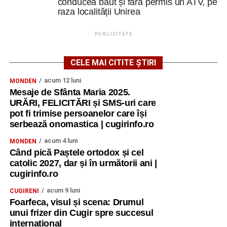
conducea băut și fără permis un ATV, pe
raza localității Unirea
PUBLICITATE
CELE MAI CITITE ȘTIRI
acum 12 luni
MONDEN
Mesaje de Sfânta Maria 2025.
URĂRI, FELICITĂRI și SMS-uri care
pot fi trimise persoanelor care își
serbează onomastica | cugirinfo.ro
acum 4 luni
MONDEN
Când pică Paștele ortodox și cel
catolic 2027, dar și în următorii ani |
cugirinfo.ro
acum 9 luni
CUGIRENI
Foarfeca, visul și scena: Drumul
unui frizer din Cugir spre succesul
internațional