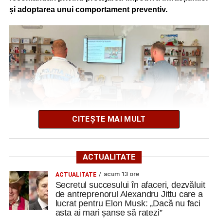
și adoptarea unui comportament preventiv.
încep producția. Lucrul acesta mi-a dat întotdeuna succes.
Dacă nu te implici 150% într-un proiect, ai mare șanse să
ratezi”
.
Elon Musk mi-a strâns mâna de trei ori
„Am avut șansă să lucrez pentru Elon Musk. Mi-a strâns
mâna de trei ori. Am fost director de proiect la prima lui
fabrică de autoturisme din Fremont. Nu comentez prea
multe la adresa domniei sale fiindcă a intrat în politcă (
CITEȘTE MAI MULT
echipa președintelui Donald Trump) și a făcut o mare
greșeală”
, a declarat dr. ing. Alexandru Jittu pentru DC
NEWS.
În cadrul întâlnirii, oamenii legii au discutat cu participanții
ACTUALITATE
despre respectarea regulilor de circulație, în special de
O parte dintre realizările dr. ing. Alexandru Jittu
acum 13 ore
ACTUALITATE
către persoanele care folosesc biciclete și triciclete,
Secretul succesului în afaceri, dezvăluit
subliniind importanța unei conduite prudente în trafic.
„Am avut în România o mașină de forjat care lucra în
de antreprenorul Alexandru Jittu care a
scurt circuit. Ca să vă dau un exemplu concret pe care îl
lucrat pentru Elon Musk: „Dacă nu faci
Un alt subiect abordat a vizat metodele de înșelăciune
asta ai mari șanse să ratezi”
știți, maneta de la Dacia și maneta de la Oltcit au fost