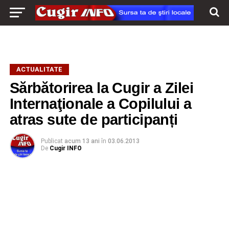
ACTUALITATE
Sărbătorirea la Cugir a Zilei
Internaţionale a Copilului a
atras sute de participanți
Publicat
acum 13 ani
în
03.06.2013
De
Cugir INFO