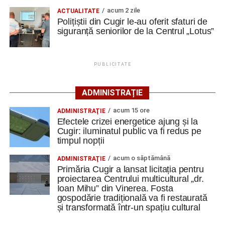
utilizate de infractori, atât în mediul online, cât și prin
făcute pe mașini proiectate de mine și de un coleg. A fost
acum 2 zile
ACTUALITATE
contact direct. Polițiștii i-au sfătuit pe seniori să nu
o mașină foarte bună.
Polițiștii din Cugir le-au oferit sfaturi de
furnizeze date personale unor persoane necunoscute, să
siguranță seniorilor de la Centrul „Lotus”
evite accesarea linkurilor primite prin mesaje suspecte și
Au fost mai multe, dar aici sunt tehnologiile cele mai
să verifice orice informație înainte de a trimite bani, mai
importante. Spre exemplu Dance Space, tehonologia de
ales în situațiile în care li se solicită sume de bani sub
vopsire în fază densă. Eram la Mulhouse și acolo am avut
PUBLICITATE
pretextul că o rudă ar fi fost implicată într-un accident
revelația că roboții se mișcă prea încet când fac vopsirea
rutier.
și de la mișcarea aia, modelând, am aflat că într-adevăr
ADMINISTRAȚIE
pot să cresc viteza. Crescând viteza am scăzut prețul
De asemenea, participanții au fost avertizați să manifeste
acum 15 ore
ADMINISTRAŢIE
inițial al proiectului cu 33%, mai puțin patru roboți, iar în
Efectele crizei energetice ajung și la
prudență atunci când sunt abordați pe stradă de persoane
timpul vieții 40% economie. Deci aceasta a fost una dintre
Cugir: iluminatul public va fi redus pe
necunoscute care încearcă să le câștige încrederea prin
ele, apoi cazul Toluca. Eram director de cercetare, dar nu
timpul nopții
gesturi aparent prietenoase, cum ar fi îmbrățișările,
mi s-a spus că fabrica este la 4.000 de metri altitudine. Au
deoarece acestea pot ascunde tentative de furt.
acum o săptămână
ADMINISTRAŢIE
fost niște probleme groaznice, nu se putea aplica
Primăria Cugir a lansat licitația pentru
vopsirea. Culoarea de bază, în loc să se depună, se
proiectarea Centrului multicultural „dr.
La finalul activității, polițiștii i-au încurajat pe seniori să
scurgea. Până la urmă a trebuit să reversez partea de
Ioan Mihu” din Vinerea. Fosta
solicite ajutor ori de câte ori au suspiciuni că ar putea fi
înaltă tensiune, ceea ce nu e un lucru ușor, dar am reușit,
gospodărie tradițională va fi restaurată
victimele unei înșelăciuni sau ale unei alte fapte ilegale,
și transformată într-un spațiu cultural
am făcut-o.
subliniind că prevenția rămâne cea mai eficientă metodă