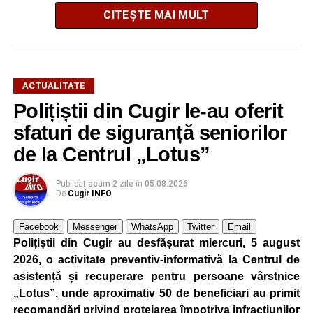
CITEȘTE MAI MULT
ACTUALITATE
El a mărturisit totodată că a avut șansa să lucreze cu Elon
Polițiștii din Cugir le-au oferit
Musk, fondatorul Tesla, SpaceX și xAI.
sfaturi de siguranță seniorilor
Dr. ing. Alexandru Jittu: Lucrul acesta mi-a adus
de la Centrul „Lotus”
întotdeuna succes
Publicat
acum 2 zile
în
05.08.2026
„Nu am lucrat niciodată pentru guverne. În România am
De
Cugir INFO
lucrat la Uzina Mecanică Cugir care era întreprindere de
stat, însă în SUA sau în Canada, nu, doar în firme private
Facebook
Messenger
WhatsApp
Twitter
Email
Polițiștii din Cugir au desfășurat miercuri, 5 august
și aici bugetele sunt ale firmelor. Foarte mulți dintre
2026, o activitate preventiv-informativă la Centrul de
președinții companiilor cu care am lucrat m-au apreciat
asistență și recuperare pentru persoane vârstnice
foarte mult pentru că eu nu am început niciodată un
„Lotus”, unde aproximativ 50 de beneficiari au primit
proiect, o comandă, din ziua în care mi s-a dat, ci am
recomandări privind protejarea împotriva infracțiunilor
început planificarea livrării din ziua în care trebuia să