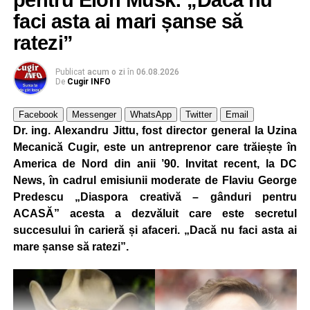
pentru Elon Musk: „Dacă nu
faci asta ai mari șanse să
ratezi”
Publicat
acum o zi
în
06.08.2026
De
Cugir INFO
Facebook
Messenger
WhatsApp
Twitter
Email
Dr. ing. Alexandru Jittu, fost director general la Uzina
Mecanică Cugir, este un antreprenor care trăiește în
America de Nord din anii ’90. Invitat recent, la DC
News, în cadrul emisiunii moderate de Flaviu George
Predescu „Diaspora creativă – gânduri pentru
ACASĂ” acesta a dezvăluit care este secretul
succesului în carieră și afaceri. „Dacă nu faci asta ai
mare șanse să ratezi”.