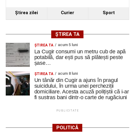
Ştirea zilei
Curier
Sport
ȘTIREA TA
acum 5 luni
ȘTIREA TA
La Cugir consumi un metru cub de apă
potabilă, dar ești pus să plătești peste
șase…
acum 8 luni
ȘTIREA TA
Un tânăr din Cugir a ajuns în pragul
suicidului, în urma unei percheziții
domiciliare. Acesta acuză polițiștii că i-ar
fi sustras bani dintr-o carte de rugăciuni
PUBLICITATE
POLITICĂ