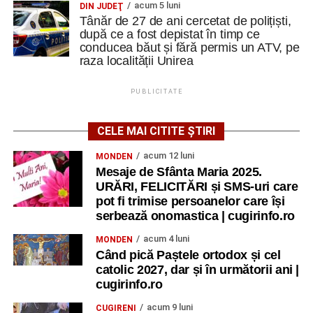
acum 5 luni
DIN JUDEŢ
Tânăr de 27 de ani cercetat de polițiști,
după ce a fost depistat în timp ce
conducea băut și fără permis un ATV, pe
raza localității Unirea
PUBLICITATE
CELE MAI CITITE ȘTIRI
acum 12 luni
MONDEN
Mesaje de Sfânta Maria 2025.
URĂRI, FELICITĂRI și SMS-uri care
pot fi trimise persoanelor care își
serbează onomastica | cugirinfo.ro
acum 4 luni
MONDEN
Când pică Paștele ortodox și cel
catolic 2027, dar și în următorii ani |
cugirinfo.ro
acum 9 luni
CUGIRENI