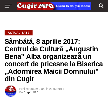
ACTUALITATE
Sâmbătă, 8 aprilie 2017:
Centrul de Cultură „Augustin
Bena” Alba organizează un
concert de pricesne la Biserica
„Adormirea Maicii Domnului”
din Cugir
Publicat
acum 9 ani
în
29.03.2017
De
Cugir INFO