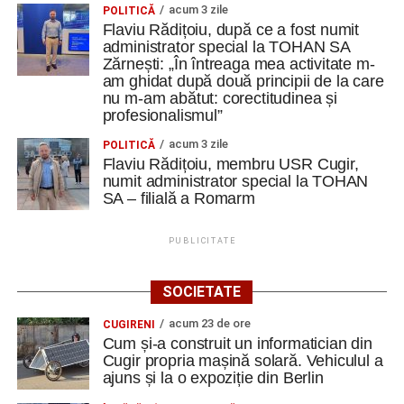
acum 3 zile
POLITICĂ
Flaviu Rădițoiu, după ce a fost numit
administrator special la TOHAN SA
Zărnești: „În întreaga mea activitate m-
am ghidat după două principii de la care
nu m-am abătut: corectitudinea și
profesionalismul”
acum 3 zile
POLITICĂ
Flaviu Rădițoiu, membru USR Cugir,
numit administrator special la TOHAN
SA – filială a Romarm
PUBLICITATE
SOCIETATE
acum 23 de ore
CUGIRENI
Cum și-a construit un informatician din
Cugir propria mașină solară. Vehiculul a
ajuns și la o expoziție din Berlin