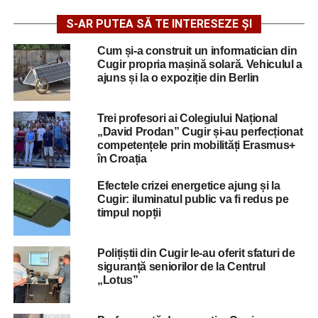
S-AR PUTEA SĂ TE INTERESEZE ȘI
Cum și-a construit un informatician din
Cugir propria mașină solară. Vehiculul a
ajuns și la o expoziție din Berlin
Trei profesori ai Colegiului Național
„David Prodan” Cugir și-au perfecționat
competențele prin mobilități Erasmus+
în Croația
Efectele crizei energetice ajung și la
Cugir: iluminatul public va fi redus pe
timpul nopții
Polițiștii din Cugir le-au oferit sfaturi de
siguranță seniorilor de la Centrul
„Lotus”