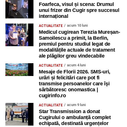
Foarfeca, visul și scena: Drumul
unui frizer din Cugir spre succesul
internațional
acum 10 luni
ACTUALITATE
Medicul cugirean Terezia Mureșan-
Samoilescu a primit, la Berlin,
premiul pentru studiul legat de
modalitățile actuale de tratament
ale plăgilor greu vindecabile
acum 4 luni
ACTUALITATE
Mesaje de Florii 2026. SMS-uri,
urări și felicitări care pot fi
transmise persoanelor care îşi
sărbătoresc onomastica |
cugirinfo.ro
acum 9 luni
ACTUALITATE
Star Transmission a donat
Cugirului o ambulanță complet
echipată, destinată urgențelor