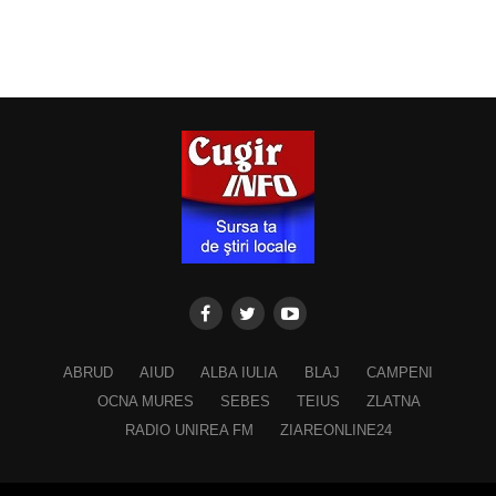
ABRUD
AIUD
ALBA IULIA
BLAJ
CAMPENI
OCNA MURES
SEBES
TEIUS
ZLATNA
RADIO UNIREA FM
ZIAREONLINE24