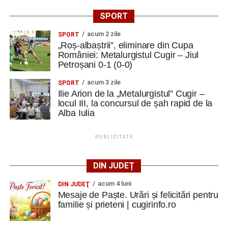
SPORT
acum 2 zile
SPORT
„Roș-albaștrii”, eliminare din Cupa
României: Metalurgistul Cugir – Jiul
Petroșani 0-1 (0-0)
acum 3 zile
SPORT
Ilie Arion de la „Metalurgistul” Cugir –
locul III, la concursul de șah rapid de la
Alba Iulia
PUBLICITATE
DIN JUDEȚ
acum 4 luni
DIN JUDEŢ
Mesaje de Paște. Urări și felicitări pentru
familie și prieteni | cugirinfo.ro