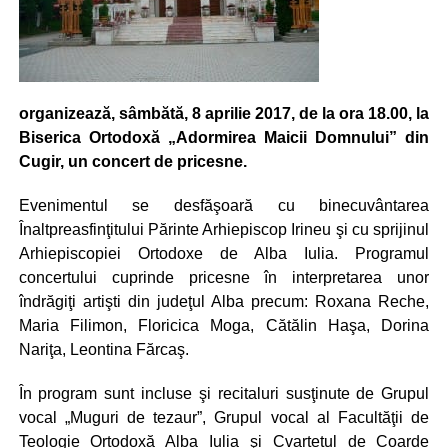
organizează, sâmbătă, 8 aprilie 2017, de la ora 18.00, la
Biserica Ortodoxă „Adormirea Maicii Domnului” din
Cugir, un concert de pricesne.
Evenimentul se desfăşoară cu binecuvântarea
Înaltpreasfinţitului Părinte Arhiepiscop Irineu şi cu sprijinul
Arhiepiscopiei Ortodoxe de Alba Iulia. Programul
concertului cuprinde pricesne în interpretarea unor
îndrăgiţi artişti din judeţul Alba precum: Roxana Reche,
Maria Filimon, Floricica Moga, Cătălin Haşa, Dorina
Nariţa, Leontina Fărcaş.
În program sunt incluse şi recitaluri susţinute de Grupul
vocal „Muguri de tezaur”, Grupul vocal al Facultăţii de
Teologie Ortodoxă Alba Iulia şi Cvartetul de Coarde