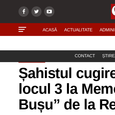
ACASĂ
ACTUALITATE
ADMINI
CONTACT
ȘTIRE
SPORT
Șahistul cugi
locul 3 la Mem
Bușu” de la Re