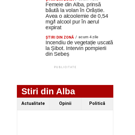
Femeie din Alba, prinsă
băută la volan în Orăștie.
Avea o alcoolemie de 0,54
mg/l alcool pur în aerul
expirat
acum 4 zile
ŞTIRI DIN ZONĂ
Incendiu de vegetație uscată
la Șibot. Intervin pompierii
din Sebeș
PUBLICITATE
Stiri din Alba
Actualitate
Opinii
Politică