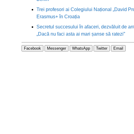
Trei profesori ai Colegiului Național „David Pr
Erasmus+ în Croația
Secretul succesului în afaceri, dezvăluit de an
„Dacă nu faci asta ai mari șanse să ratezi”
Facebook
Messenger
WhatsApp
Twitter
Email