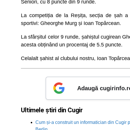
Seniori, cu 8 puncte din 9 runde.
La competiția de la Reșița, secția de șah a 
sportivi: Gheorghe Murg și Ioan Topârcean.
La sfârșitul celor 9 runde, șahiștul cugirean Gh
acesta obținând un procentaj de 5.5 puncte.
Celalalt șahist al clubului nostru, Ioan Topârcea
Adaugă cugirinfo.r
Ultimele știri din Cugir
Cum și-a construit un informatician din Cugir p
Berlin