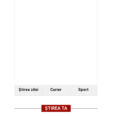
Ştirea zilei
Curier
Sport
ȘTIREA TA