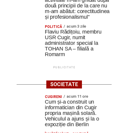
activitate m-am ghidat după
două principii de la care nu
m-am abătut: corectitudinea
și profesionalismul”
acum 3 zile
POLITICĂ
Flaviu Rădițoiu, membru
USR Cugir, numit
administrator special la
TOHAN SA – filială a
Romarm
PUBLICITATE
SOCIETATE
acum 11 ore
CUGIRENI
Cum și-a construit un
informatician din Cugir
propria mașină solară.
Vehiculul a ajuns și la o
expoziție din Berlin