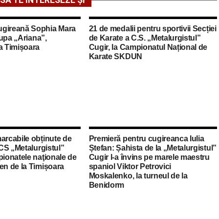
SĂ TE INTERESEZE ȘI
ugireană Sophia Mara
21 de medalii pentru sportivii Secției
 Cupa „Ariana”,
de Karate a C.S. „Metalurgistul”
a Timișoara
Cugir, la Campionatul Național de
Karate SKDUN
arcabile obținute de
Premieră pentru cugireanca Iulia
 CS „Metalurgistul”
Ștefan: Șahista de la „Metalurgistul”
pionatele naţionale de
Cugir l-a învins pe marele maestru
en de la Timișoara
spaniol Viktor Petrovici
Moskalenko, la turneul de la
Benidorm