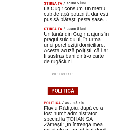
acum 5 luni
ȘTIREA TA
La Cugir consumi un metru
cub de apă potabilă, dar ești
pus să plătești peste șase…
acum 8 luni
ȘTIREA TA
Un tânăr din Cugir a ajuns în
pragul suicidului, în urma
unei percheziții domiciliare.
Acesta acuză polițiștii că i-ar
fi sustras bani dintr-o carte
de rugăciuni
PUBLICITATE
POLITICĂ
acum 3 zile
POLITICĂ
Flaviu Rădițoiu, după ce a
fost numit administrator
special la TOHAN SA
Zărnești: „În întreaga mea