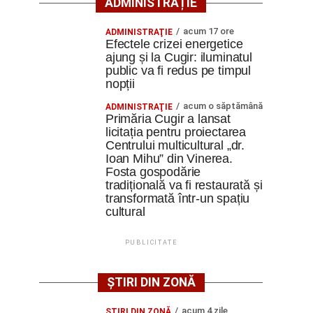
ADMINISTRAȚIE
acum 17 ore
ADMINISTRAŢIE
Efectele crizei energetice
ajung și la Cugir: iluminatul
public va fi redus pe timpul
nopții
acum o săptămână
ADMINISTRAŢIE
Primăria Cugir a lansat
licitația pentru proiectarea
Centrului multicultural „dr.
Ioan Mihu” din Vinerea.
Fosta gospodărie
tradițională va fi restaurată și
transformată într-un spațiu
cultural
PUBLICITATE
ȘTIRI DIN ZONĂ
acum 4 zile
ŞTIRI DIN ZONĂ