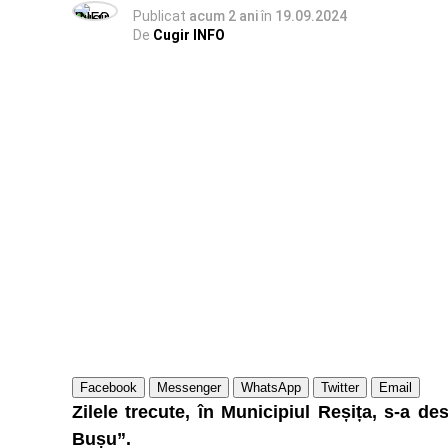
Publicat
acum 2 ani
în
19.09.2024
De
Cugir INFO
Facebook
Messenger
WhatsApp
Twitter
Email
Zilele trecute, în Municipiul Reșița, s-a d
Bușu”.