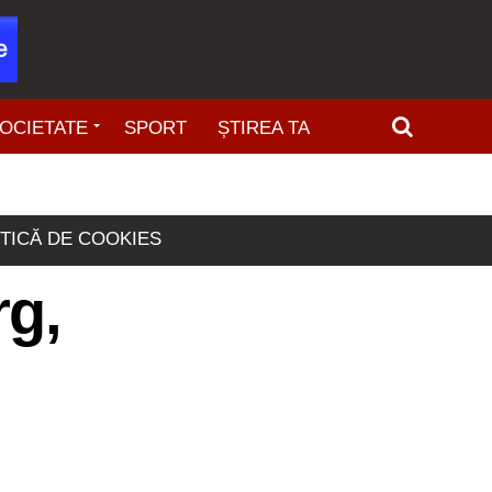
OCIETATE
SPORT
ȘTIREA TA
ITICĂ DE COOKIES
rg,