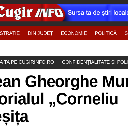
STRAŢIE
DIN JUDEŢ
ECONOMIE
POLITICĂ
S
ŞTIRI DIN ZONĂ
A TA PE CUGIRINFO.RO
CONFIDENȚIALITATE ȘI POL
rean Gheorghe Mu
orialul „Corneliu
șița