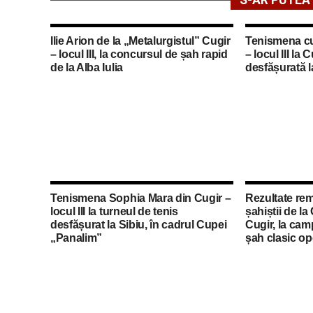
S-AR PUTEA 
Ilie Arion de la „Metalurgistul” Cugir
Tenismena c
– locul III, la concursul de șah rapid
– locul III la
de la Alba Iulia
desfășurată l
Tenismena Sophia Mara din Cugir –
Rezultate rem
locul III la turneul de tenis
șahiștii de la
desfășurat la Sibiu, în cadrul Cupei
Cugir, la cam
„Panalim”
șah clasic op