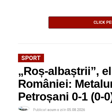
CLICK P
SPORT
„Roș-albaștrii”, 
României: Metalur
Petroșani 0-1 (0-0
Publicat
acum o zi
în
05.08.2026