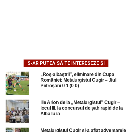
S-AR PUTEA SĂ TE INTERESEZE ȘI
„Roș-albaștrii”, eliminare din Cupa
României: Metalurgistul Cugir – Jiul
Petroșani 0-1 (0-0)
Ilie Arion de la „Metalurgistul” Cugir –
locul III, la concursul de șah rapid de la
Alba Iulia
Metalurgistul Cugir și-a aflat adversarele