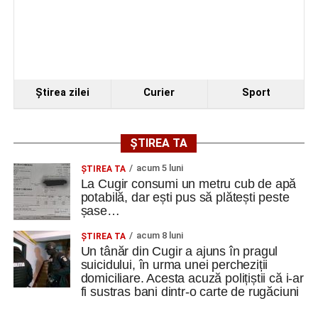
Ştirea zilei
Curier
Sport
ȘTIREA TA
acum 5 luni
ȘTIREA TA
La Cugir consumi un metru cub de apă
potabilă, dar ești pus să plătești peste
șase…
acum 8 luni
ȘTIREA TA
Un tânăr din Cugir a ajuns în pragul
suicidului, în urma unei percheziții
domiciliare. Acesta acuză polițiștii că i-ar
fi sustras bani dintr-o carte de rugăciuni