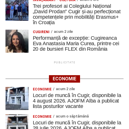
Trei profesori ai Colegiului Național
„David Prodan” Cugir și-au perfecționat
competențele prin mobilități Erasmus+
în Croația
acum 2 zile
CUGIRENI
Performanță de excepție: Cugireanca
Eva Anastasia Maria Curea, printre cei
20 de bursieri FLEX din România
PUBLICITATE
ECONOMIE
acum 2 zile
ECONOMIE
Locuri de muncă în Cugir, disponibile la
4 august 2026. AJOFM Alba a publicat
lista posturilor vacante
acum o săptămână
ECONOMIE
Locuri de muncă în Cugir, disponibile la
28 iulie 2026. AJOFM Alba a publicat