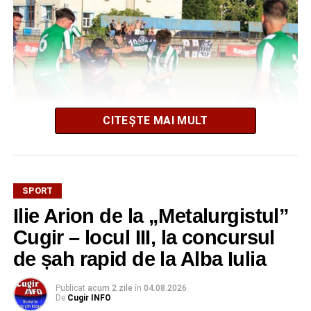
CITEȘTE MAI MULT
SPORT
Partida a fost echilibrată în prima repriză, însă oaspeții au
Ilie Arion de la „Metalurgistul”
reușit să facă diferența în minutul 56. Trip a profitat de o
fază favorabilă și a înscris golul victoriei, îm urma unei
Cugir – locul III, la concursul
acțiuni la care tânărul portar cugirean ar fi putut interveni
de șah rapid de la Alba Iulia
mai bine.
Publicat
acum 2 zile
în
04.08.2026
Pentru Metalurgistul Cugir, meciul a consemnat și debutul
De
Cugir INFO