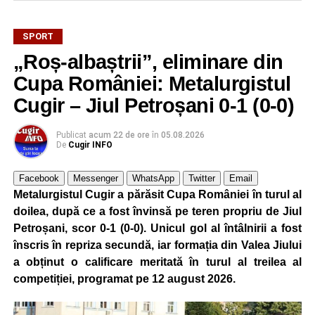
SPORT
„Roș-albaștrii”, eliminare din
Cupa României: Metalurgistul
Cugir – Jiul Petroșani 0-1 (0-0)
Publicat
acum 22 de ore
în
05.08.2026
De
Cugir INFO
Facebook
Messenger
WhatsApp
Twitter
Email
Metalurgistul Cugir a părăsit Cupa României în turul al
doilea, după ce a fost învinsă pe teren propriu de Jiul
Petroșani, scor 0-1 (0-0). Unicul gol al întâlnirii a fost
înscris în repriza secundă, iar formația din Valea Jiului
a obținut o calificare meritată în turul al treilea al
competiției, programat pe 12 august 2026.