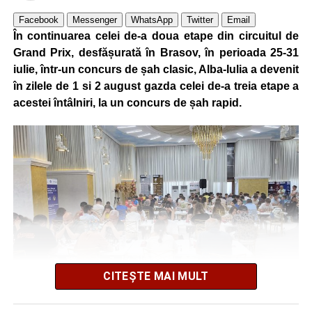
a trei jucători: Bogdan Avram, venit de la Universitatea
Cluj, precum și a foșțtilor uniriști Balaur și Butnariu.
Facebook
Messenger
WhatsApp
Twitter
Email
În continuarea celei de-a doua etape din circuitul de
În turul precedent al Cupei României, Metalurgistul Cugir
Grand Prix, desfășurată în Brasov, în perioada 25-31
s-a calificat după un succes categoric, scor 10-0, pe
iulie, într-un concurs de șah clasic, Alba-Iulia a devenit
terenul formației din Șugag, în timp ce Jiul Petroșani a
în zilele de 1 si 2 august gazda celei de-a treia etape a
trecut fără emoții de Hațeg, scor 4-0.
acestei întâlniri, la un concurs de șah rapid.
Cele două echipe se vor reîntâlni în această perioadă,
având programat un meci amical în data de 22 august,
ultimul test înaintea debutului noului sezon competițional.
• Au evoluat formațiile:
Metalurgistul Cugir: B. Avram – P. Pahone, Liubashov,
Balaur, Sebaș (78, Kiraly) – Șaucă/cpt. (86, Tăban),
Butnariu, Udrea (60, Todoran), B. Minteuan (78, P.
Păcurar), Cocan, Goronea (60, Bura); Rezerve: Similie,
CITEȘTE MAI MULT
Iosif, Mâlnă, G. Cristea. Antrenor: Lucian Itu.
La această manifestare au fost prezenţi 402 jucători din