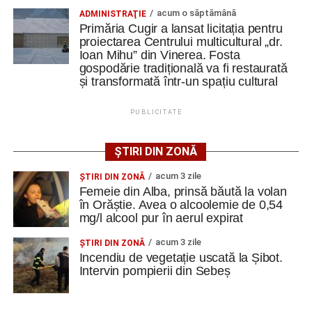
85 de puncte al coeficientului ELO la puternicul festival de
acum o săptămână
ADMINISTRAŢIE
Secretul succesului în afaceri, dezvăluit de
la Biel (Elveţia) din perioada 13-23 iulie, fiind foarte
Primăria Cugir a lansat licitația pentru
antreprenorul Alexandru Jittu care a lucrat pentru
proiectarea Centrului multicultural „dr.
aproape de obţinerea unui nou titlu, cel de maestru
Ioan Mihu” din Vinerea. Fosta
Elon Musk: „Dacă nu faci asta ai mari șanse să
internaţional.
gospodărie tradițională va fi restaurată
ratezi”
și transformată într-un spațiu cultural
Efectele crizei energetice ajung și la Cugir:
iluminatul public va fi redus pe timpul nopții
PUBLICITATE
Constantin PREDESCU
Facebook
Messenger
WhatsApp
Twitter
Email
ȘTIRI DIN ZONĂ
acum 3 zile
ŞTIRI DIN ZONĂ
Adaugă cugirinfo.ro ca sursă
Femeie din Alba, prinsă băută la volan
preferată pe Google
în Orăștie. Avea o alcoolemie de 0,54
mg/l alcool pur în aerul expirat
acum 3 zile
ŞTIRI DIN ZONĂ
Ultimele știri din Cugir
Incendiu de vegetație uscată la Șibot.
Intervin pompierii din Sebeș
Trei profesori ai Colegiului Național „David Prodan”
Cugir și-au perfecționat competențele prin
mobilități Erasmus+ în Croația