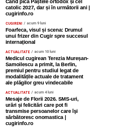
Când pică Paștele ortodox și cel
catolic 2027, dar și în următorii ani |
cugirinfo.ro
acum 9 luni
CUGIRENI
Foarfeca, visul și scena: Drumul
unui frizer din Cugir spre succesul
internațional
acum 10 luni
ACTUALITATE
Medicul cugirean Terezia Mureșan-
Samoilescu a primit, la Berlin,
premiul pentru studiul legat de
modalitățile actuale de tratament
ale plăgilor greu vindecabile
acum 4 luni
ACTUALITATE
Mesaje de Florii 2026. SMS-uri,
urări și felicitări care pot fi
transmise persoanelor care îşi
sărbătoresc onomastica |
cugirinfo.ro