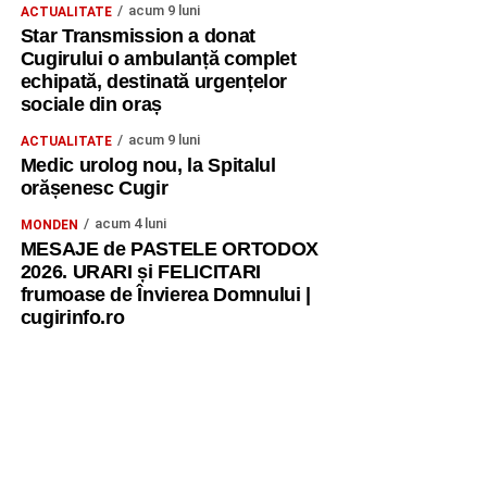
acum 9 luni
ACTUALITATE
Star Transmission a donat
Cugirului o ambulanță complet
echipată, destinată urgențelor
sociale din oraș
acum 9 luni
ACTUALITATE
Medic urolog nou, la Spitalul
orășenesc Cugir
acum 4 luni
MONDEN
MESAJE de PASTELE ORTODOX
2026. URARI și FELICITARI
frumoase de Învierea Domnului |
cugirinfo.ro