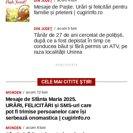
acum 4 luni
DIN JUDEŢ
Mesaje de Paște. Urări și felicitări pentru
familie și prieteni | cugirinfo.ro
acum 5 luni
DIN JUDEŢ
Tânăr de 27 de ani cercetat de polițiști,
după ce a fost depistat în timp ce
conducea băut și fără permis un ATV, pe
raza localității Unirea
PUBLICITATE
CELE MAI CITITE ȘTIRI
acum 12 luni
MONDEN
Mesaje de Sfânta Maria 2025.
URĂRI, FELICITĂRI și SMS-uri care
pot fi trimise persoanelor care își
serbează onomastica | cugirinfo.ro
acum 4 luni
MONDEN