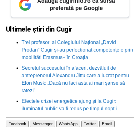
Adaugă cugirinfo.ro ca sursă
preferată pe Google
Ultimele știri din Cugir
Trei profesori ai Colegiului Național „David
Prodan” Cugir și-au perfecționat competențele prin
mobilități Erasmus+ în Croația
Secretul succesului în afaceri, dezvăluit de
antreprenorul Alexandru Jittu care a lucrat pentru
Elon Musk: „Dacă nu faci asta ai mari șanse să
ratezi”
Efectele crizei energetice ajung și la Cugir:
iluminatul public va fi redus pe timpul nopții
Facebook
Messenger
WhatsApp
Twitter
Email