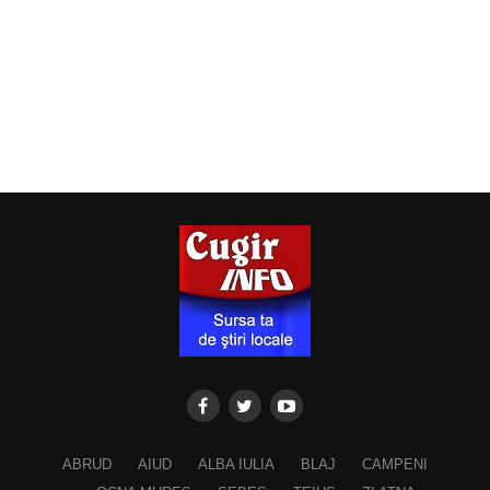
ABRUD
AIUD
ALBA IULIA
BLAJ
CAMPENI