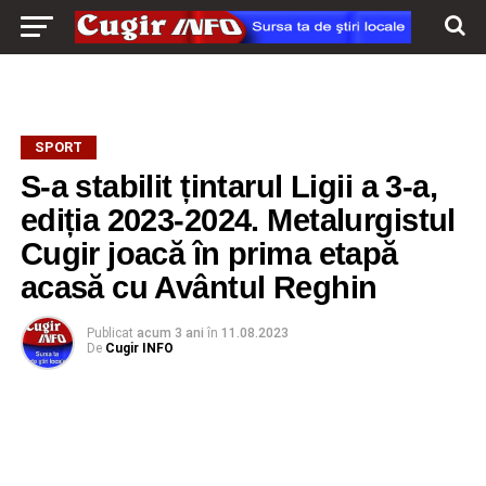
SPORT
S-a stabilit țintarul Ligii a 3-a,
ediția 2023-2024. Metalurgistul
Cugir joacă în prima etapă
acasă cu Avântul Reghin
Publicat
acum 3 ani
în
11.08.2023
De
Cugir INFO