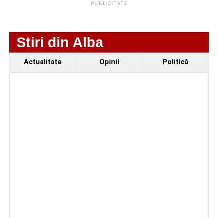
PUBLICITATE
Secretul succesului în afaceri, dezvăluit de
antreprenorul Alexandru Jittu care a lucrat pentru
Stiri din Alba
Elon Musk: „Dacă nu faci asta ai mari șanse să
ratezi”
Actualitate
Opinii
Politică
Efectele crizei energetice ajung și la Cugir:
iluminatul public va fi redus pe timpul nopții
Facebook
Messenger
WhatsApp
Twitter
Email