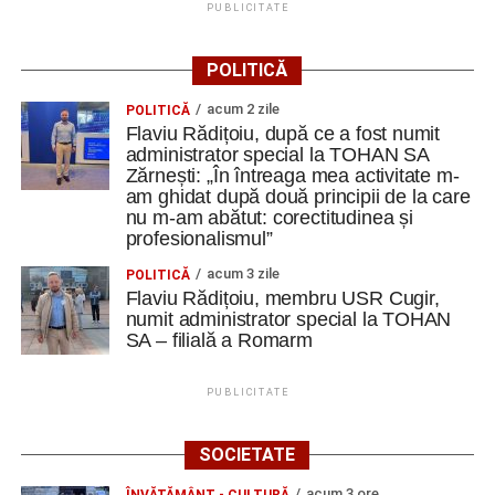
PUBLICITATE
POLITICĂ
acum 2 zile
POLITICĂ
Flaviu Rădițoiu, după ce a fost numit
administrator special la TOHAN SA
Zărnești: „În întreaga mea activitate m-
am ghidat după două principii de la care
nu m-am abătut: corectitudinea și
profesionalismul”
acum 3 zile
POLITICĂ
Flaviu Rădițoiu, membru USR Cugir,
numit administrator special la TOHAN
SA – filială a Romarm
PUBLICITATE
SOCIETATE
acum 3 ore
ÎNVĂŢĂMÂNT - CULTURĂ