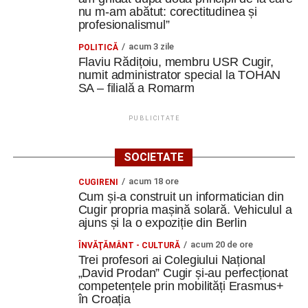
nu m-am abătut: corectitudinea și
profesionalismul”
acum 3 zile
POLITICĂ
Flaviu Rădițoiu, membru USR Cugir,
numit administrator special la TOHAN
SA – filială a Romarm
PUBLICITATE
SOCIETATE
acum 18 ore
CUGIRENI
Cum și-a construit un informatician din
Cugir propria mașină solară. Vehiculul a
ajuns și la o expoziție din Berlin
acum 20 de ore
ÎNVĂŢĂMÂNT - CULTURĂ
Trei profesori ai Colegiului Național
„David Prodan” Cugir și-au perfecționat
competențele prin mobilități Erasmus+
în Croația