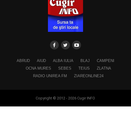
ABRUD
AIUD
ALBA IULIA
BLAJ
CAMPENI
OCNA MURES
SEBES
TEIUS
ZLATNA
RADIO UNIREA FM
ZIAREONLINE24
Copyright © 2012 - 2026 Cugir INFO