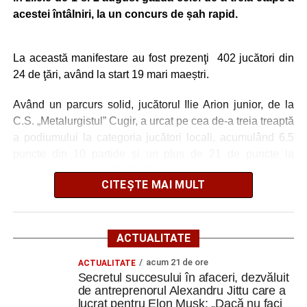
Iosif, Mâlnă, G. Cristea. Antrenor: Lucian Itu.
acestei întâlniri, la un concurs de șah rapid.
Jiul Petroșani: Iliescu/cpt. – Gogescu, Dobre, A. Dinu,
La această manifestare au fost prezenţi 402 jucători din
Hondorocu – Giurică, Morariu – Vreja, Viașu, Buțurcă –
24 de ţări, având la start 19 mari maeștri.
Trip; rezerve Krupenschi, Fulga, Nițu, Mihăilă, Polgar, R.
Călin, Covaci, Păcuraru, D. Popa. Antrenor Sorin Bălu
Având un parcurs solid, jucătorul Ilie Arion junior, de la
C.S. „Metalurgistul” Cugir, a urcat pe cea de-a treia treaptă
a podiumului la categoria jucători locali, acumulând 6.5
FOTO: Sorin GIURCĂ
puncte din 10 partide și un plus de 21 de puncte la
coeficientul valoric ELO. Este o recompensă meritată
CITEȘTE MAI MULT
pentru tânărul jucător cugirean având în vedere că a fost
foarte aproape de podium și la categoria sa de coeficient
Adaugă cugirinfo.ro ca sursă
ELO.
preferată pe Google
ACTUALITATE
Ridicarea premiului a fost făcută de către maestrul Ovidiu
acum 21 de ore
ACTUALITATE
Crăciun, tânărul Ilie Arion grăbindu-se către următoarea
Ultimele știri din Cugir
Secretul succesului în afaceri, dezvăluit
provocare a verii, etapa a patra de Grand Prix care se
de antreprenorul Alexandru Jittu care a
desfășoară în perioada 3-10 august la Arad printr-un nou
lucrat pentru Elon Musk: „Dacă nu faci
Cum și-a construit un informatician din Cugir propria