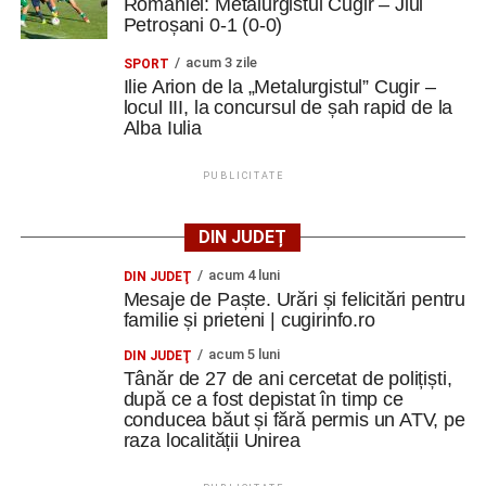
României: Metalurgistul Cugir – Jiul
Petroșani 0-1 (0-0)
acum 3 zile
SPORT
Ilie Arion de la „Metalurgistul” Cugir –
locul III, la concursul de șah rapid de la
Alba Iulia
PUBLICITATE
DIN JUDEȚ
acum 4 luni
DIN JUDEŢ
Mesaje de Paște. Urări și felicitări pentru
familie și prieteni | cugirinfo.ro
acum 5 luni
DIN JUDEŢ
Tânăr de 27 de ani cercetat de polițiști,
după ce a fost depistat în timp ce
conducea băut și fără permis un ATV, pe
raza localității Unirea