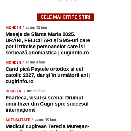
PUBLICITATE
CELE MAI CITITE ȘTIRI
acum 12 luni
MONDEN
Mesaje de Sfânta Maria 2025.
URĂRI, FELICITĂRI și SMS-uri care
pot fi trimise persoanelor care își
serbează onomastica | cugirinfo.ro
acum 4 luni
MONDEN
Când pică Paștele ortodox și cel
catolic 2027, dar și în următorii ani |
cugirinfo.ro
acum 9 luni
CUGIRENI
Foarfeca, visul și scena: Drumul
unui frizer din Cugir spre succesul
internațional
acum 10 luni
ACTUALITATE
Medicul cugirean Terezia Mureșan-