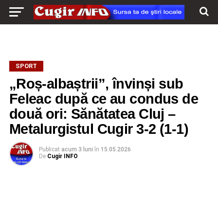
SPORT
„Roș-albaștrii”, învinși sub
Feleac după ce au condus de
două ori: Sănătatea Cluj –
Metalurgistul Cugir 3-2 (1-1)
Publicat
acum 3 luni
în
15.05.2026
De
Cugir INFO