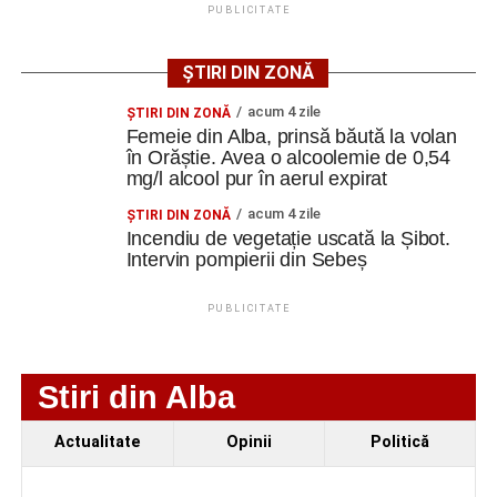
PUBLICITATE
Cum și-a construit un informatician din Cugir propria
mașină solară. Vehiculul a ajuns și la o expoziție din
ȘTIRI DIN ZONĂ
Berlin
acum 4 zile
ŞTIRI DIN ZONĂ
Femeie din Alba, prinsă băută la volan
Trei profesori ai Colegiului Național „David Prodan”
în Orăștie. Avea o alcoolemie de 0,54
Cugir și-au perfecționat competențele prin
mg/l alcool pur în aerul expirat
mobilități Erasmus+ în Croația
acum 4 zile
ŞTIRI DIN ZONĂ
Secretul succesului în afaceri, dezvăluit de
Incendiu de vegetație uscată la Șibot.
antreprenorul Alexandru Jittu care a lucrat pentru
Intervin pompierii din Sebeș
Elon Musk: „Dacă nu faci asta ai mari șanse să
ratezi”
PUBLICITATE
Facebook
Messenger
WhatsApp
Twitter
Email
Stiri din Alba
Actualitate
Opinii
Politică