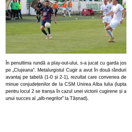
În penultima rundă a play-out-ului, s-a jucat cu garda jos
pe „Clujeana”. Metalurgistul Cugir a avut în două rânduri
avantaj pe tabelă (1-0 și 2-1), rezultat care convenea de
minue conjudețenilor de la CSM Unirea Alba Iulia (lupta
pentru locul 2 se tranșa în cazul unei victorii cugirene și a
unui succes al „alb-negrilor” la Tășnad).