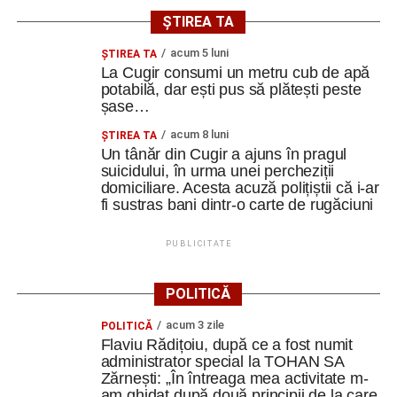
ȘTIREA TA
acum 5 luni
ȘTIREA TA
La Cugir consumi un metru cub de apă
potabilă, dar ești pus să plătești peste
șase…
acum 8 luni
ȘTIREA TA
Un tânăr din Cugir a ajuns în pragul
suicidului, în urma unei percheziții
domiciliare. Acesta acuză polițiștii că i-ar
fi sustras bani dintr-o carte de rugăciuni
PUBLICITATE
POLITICĂ
acum 3 zile
POLITICĂ
Flaviu Rădițoiu, după ce a fost numit
administrator special la TOHAN SA
Zărnești: „În întreaga mea activitate m-
am ghidat după două principii de la care