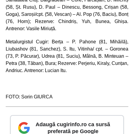
(58, Șt. Rusu), D. Paul – Dinescu, Bessong, Crișan (58,
Goga), Saroși/cpt. (58, Vescan) – Al. Pop (76, Baciu), Bonț
(76, Horn); Rezerve: Chindriș, Yuh, Bunea, Ghișa.
Antrenor: Vasile Miriuță.
Metalurgistul Cugir: Berța – P. Pahone (81, Mihăilă),
Liubashov (81, Sanchez), S. Itu, Vitinha/ cpt. – Goronea
(73, P. Păcurar), Udrea (81, Suciu), Mâlnă, B. Minteuan –
Petra (38, Tăban), Bura; Rezerve: Perjeriu, Kiraly, Cunțan,
Andriuc. Antrenor: Lucian Itu.
FOTO: Sorin GIURCA
Adaugă cugirinfo.ro ca sursă
preferată pe Google