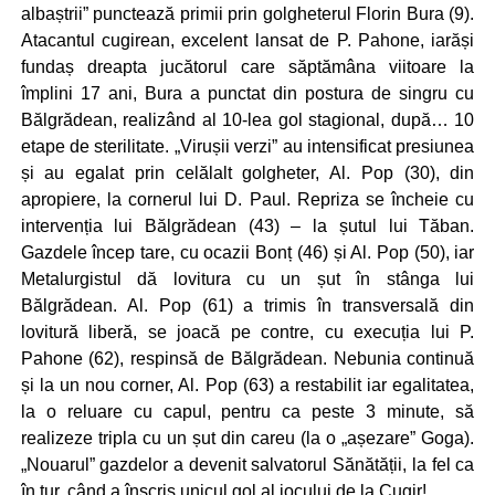
albaștrii” punctează primii prin golgheterul Florin Bura (9).
Atacantul cugirean, excelent lansat de P. Pahone, iarăși
fundaș dreapta jucătorul care săptămâna viitoare la
împlini 17 ani, Bura a punctat din postura de singru cu
Bălgrădean, realizând al 10-lea gol stagional, după… 10
etape de sterilitate. „Virușii verzi” au intensificat presiunea
și au egalat prin celălalt golgheter, Al. Pop (30), din
apropiere, la cornerul lui D. Paul. Repriza se încheie cu
intervenția lui Bălgrădean (43) – la șutul lui Tăban.
Gazdele încep tare, cu ocazii Bonț (46) și Al. Pop (50), iar
Metalurgistul dă lovitura cu un șut în stânga lui
Bălgrădean. Al. Pop (61) a trimis în transversală din
lovitură liberă, se joacă pe contre, cu execuția lui P.
Pahone (62), respinsă de Bălgrădean. Nebunia continuă
și la un nou corner, Al. Pop (63) a restabilit iar egalitatea,
la o reluare cu capul, pentru ca peste 3 minute, să
realizeze tripla cu un șut din careu (la o „așezare” Goga).
„Nouarul” gazdelor a devenit salvatorul Sănătății, la fel ca
în tur, când a înscris unicul gol al jocului de la Cugir!