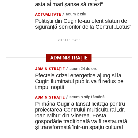
concurs de șah clasic.
asta ai mari șanse să ratezi”
mașină solară. Vehiculul a ajuns și la o expoziție din
Berlin
acum 2 zile
ACTUALITATE
Un alt rezultat excelent al verii este rezultatul obţinut de
Polițiștii din Cugir le-au oferit sfaturi de
Trei profesori ai Colegiului Național „David Prodan”
către junioara Iulia Ştefan care a terminat cu un plus de
siguranță seniorilor de la Centrul „Lotus”
Cugir și-au perfecționat competențele prin
85 de puncte al coeficientului ELO la puternicul festival de
mobilități Erasmus+ în Croația
la Biel (Elveţia) din perioada 13-23 iulie, fiind foarte
PUBLICITATE
aproape de obţinerea unui nou titlu, cel de maestru
Secretul succesului în afaceri, dezvăluit de
internaţional.
antreprenorul Alexandru Jittu care a lucrat pentru
ADMINISTRAȚIE
Elon Musk: „Dacă nu faci asta ai mari șanse să
acum 24 de ore
ADMINISTRAŢIE
ratezi”
Efectele crizei energetice ajung și la
Cugir: iluminatul public va fi redus pe
Constantin PREDESCU
timpul nopții
Facebook
Messenger
WhatsApp
Twitter
Email
acum o săptămână
ADMINISTRAŢIE
Primăria Cugir a lansat licitația pentru
proiectarea Centrului multicultural „dr.
Adaugă cugirinfo.ro ca sursă
Ioan Mihu” din Vinerea. Fosta
preferată pe Google
gospodărie tradițională va fi restaurată
și transformată într-un spațiu cultural
Ultimele știri din Cugir