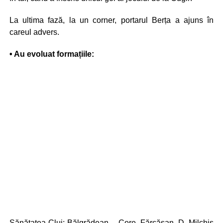
La ultima fază, la un corner, portarul Berța a ajuns în
careul advers.
• Au evoluat formațiile:
Sănătatea Cluj: Bălgrădean – Core, Fărcășan, D. Milchiș