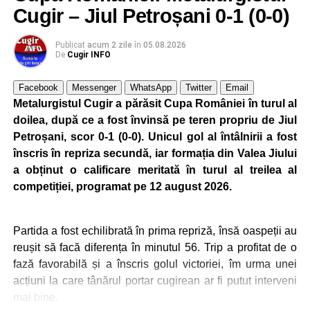
Cugir – Jiul Petroșani 0-1 (0-0)
Publicat
acum 2 zile
în
05.08.2026
De
Cugir INFO
Facebook
Messenger
WhatsApp
Twitter
Email
Metalurgistul Cugir a părăsit Cupa României în turul al
doilea, după ce a fost învinsă pe teren propriu de Jiul
Petroșani, scor 0-1 (0-0). Unicul gol al întâlnirii a fost
înscris în repriza secundă, iar formația din Valea Jiului
a obținut o calificare meritată în turul al treilea al
competiției, programat pe 12 august 2026.
Partida a fost echilibrată în prima repriză, însă oaspeții au
reușit să facă diferența în minutul 56. Trip a profitat de o
fază favorabilă și a înscris golul victoriei, îm urma unei
acțiuni la care tânărul portar cugirean ar fi putut interveni
mai bine.