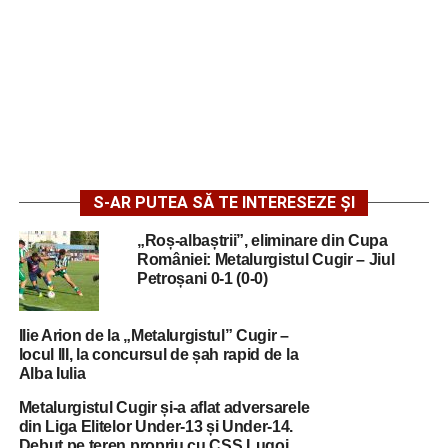
S-AR PUTEA SĂ TE INTERESEZE ȘI
„Roș-albaștrii”, eliminare din Cupa
României: Metalurgistul Cugir – Jiul
Petroșani 0-1 (0-0)
Ilie Arion de la „Metalurgistul” Cugir –
locul III, la concursul de șah rapid de la
Alba Iulia
Metalurgistul Cugir și-a aflat adversarele
din Liga Elitelor Under-13 și Under-14.
Debut pe teren propriu cu CSS Lugoj