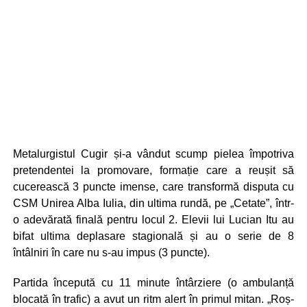
Metalurgistul Cugir și-a vândut scump pielea împotriva
pretendentei la promovare, formație care a reușit să
cucerească 3 puncte imense, care transformă disputa cu
CSM Unirea Alba Iulia, din ultima rundă, pe „Cetate”, într-
o adevărată finală pentru locul 2. Elevii lui Lucian Itu au
bifat ultima deplasare stagională și au o serie de 8
întâlniri în care nu s-au impus (3 puncte).
Partida începută cu 11 minute întârziere (o ambulanță
blocată în trafic) a avut un ritm alert în primul mitan. „Roș-