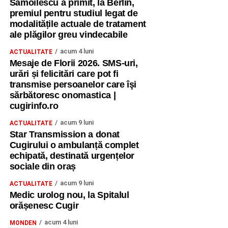
Samoilescu a primit, la Berlin,
premiul pentru studiul legat de
modalitățile actuale de tratament
ale plăgilor greu vindecabile
acum 4 luni
ACTUALITATE
Mesaje de Florii 2026. SMS-uri,
urări și felicitări care pot fi
transmise persoanelor care îşi
sărbătoresc onomastica |
cugirinfo.ro
acum 9 luni
ACTUALITATE
Star Transmission a donat
Cugirului o ambulanță complet
echipată, destinată urgențelor
sociale din oraș
acum 9 luni
ACTUALITATE
Medic urolog nou, la Spitalul
orășenesc Cugir
acum 4 luni
MONDEN