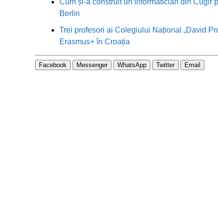
Cum și-a construit un informatician din Cugir p
Berlin
Trei profesori ai Colegiului Național „David Pr
Erasmus+ în Croația
Facebook
Messenger
WhatsApp
Twitter
Email