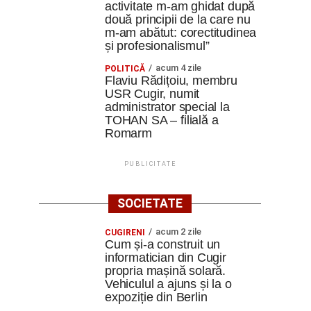
activitate m-am ghidat după
două principii de la care nu
m-am abătut: corectitudinea
și profesionalismul”
acum 4 zile
POLITICĂ
Flaviu Rădițoiu, membru
USR Cugir, numit
administrator special la
TOHAN SA – filială a
Romarm
PUBLICITATE
SOCIETATE
acum 2 zile
CUGIRENI
Cum și-a construit un
informatician din Cugir
propria mașină solară.
Vehiculul a ajuns și la o
expoziție din Berlin