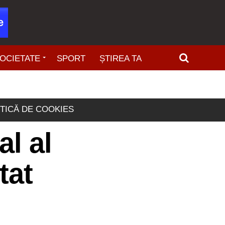
OCIETATE
SPORT
ȘTIREA TA
ITICĂ DE COOKIES
l al
tat