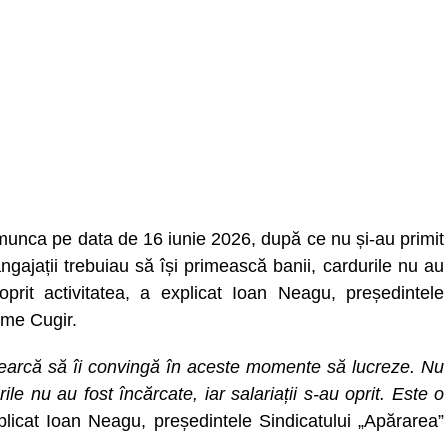
 munca pe data de 16 iunie 2026, după ce nu și-au primit
angajații trebuiau să își primească banii, cardurile nu au
oprit activitatea, a explicat Ioan Neagu, președintele
rme Cugir.
ncearcă să îi convingă în aceste momente să lucreze. Nu
ile nu au fost încărcate, iar salariații s-au oprit. Este o
plicat Ioan Neagu, președintele Sindicatului „Apărarea”