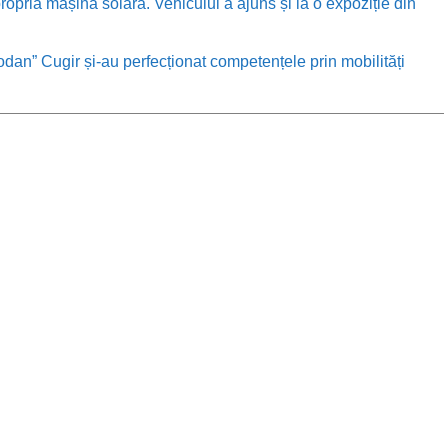
ropria mașină solară. Vehiculul a ajuns și la o expoziție din
odan” Cugir și-au perfecționat competențele prin mobilități