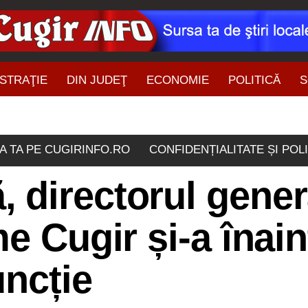
STRAŢIE
DIN JUDEŢ
ECONOMIE
POLITICĂ
S
ŞTIRI DIN ZONĂ
A TA PE CUGIRINFO.RO
CONFIDENȚIALITATE ȘI POL
directorul genera
e Cugir și-a înain
ncție