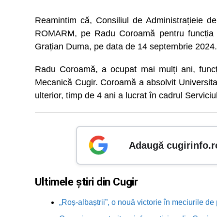
Reamintim că, Consiliul de Administrațieie d
ROMARM, pe Radu Coroamă pentru funcția de di
Grațian Duma, pe data de 14 septembrie 2024.
Radu Coroamă, a ocupat mai mulți ani, funcți
Mecanică Cugir. Coroamă a absolvit Universitate
ulterior, timp de 4 ani a lucrat în cadrul Servici
Adaugă cugirinfo.r
Ultimele știri din Cugir
„Roș-albaștrii”, o nouă victorie în meciurile de