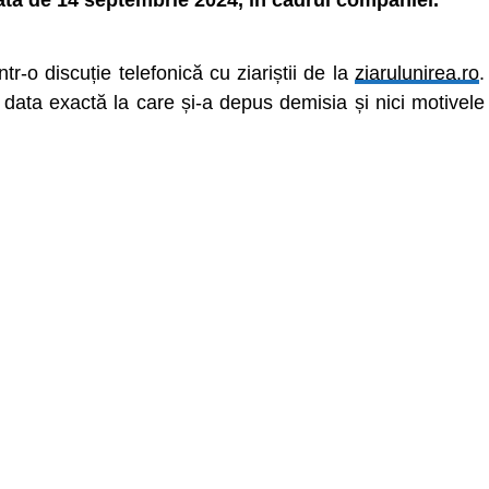
ta de 14 septembrie 2024, în cadrul companiei.
-o discuție telefonică cu ziariștii de la
ziarulunirea.ro
.
 data exactă la care și-a depus demisia și nici motivele