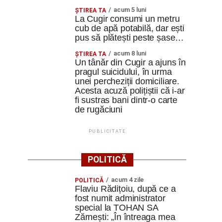
acum 5 luni
ȘTIREA TA
La Cugir consumi un metru
cub de apă potabilă, dar ești
pus să plătești peste șase…
acum 8 luni
ȘTIREA TA
Un tânăr din Cugir a ajuns în
pragul suicidului, în urma
unei percheziții domiciliare.
Acesta acuză polițiștii că i-ar
fi sustras bani dintr-o carte
de rugăciuni
PUBLICITATE
POLITICĂ
acum 4 zile
POLITICĂ
Flaviu Rădițoiu, după ce a
fost numit administrator
special la TOHAN SA
Zărnești: „În întreaga mea