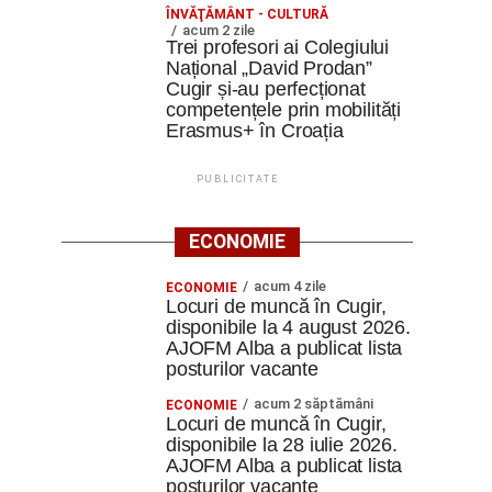
ÎNVĂŢĂMÂNT - CULTURĂ
acum 2 zile
Trei profesori ai Colegiului
Național „David Prodan”
Cugir și-au perfecționat
competențele prin mobilități
Erasmus+ în Croația
PUBLICITATE
ECONOMIE
acum 4 zile
ECONOMIE
Locuri de muncă în Cugir,
disponibile la 4 august 2026.
AJOFM Alba a publicat lista
posturilor vacante
acum 2 săptămâni
ECONOMIE
Locuri de muncă în Cugir,
disponibile la 28 iulie 2026.
AJOFM Alba a publicat lista
posturilor vacante