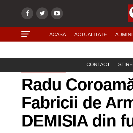
ACASĂ
ACTUALITATE
ADMINI
CONTACT
ȘTIRE
ECONOMIE
Radu Coroamă, 
Fabricii de Arm
DEMISIA din fu