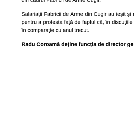
din cadrul Fabricii de Arme Cugir.
Salariații Fabricii de Arme din Cugir au ieșit și 
pentru a protesta față de faptul că, în discuțiil
în comparație cu anul trecut.
Radu Coroamă deține funcția de director ge