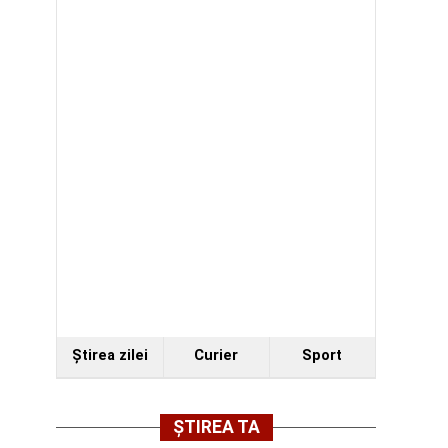
Ştirea zilei
Curier
Sport
ȘTIREA TA