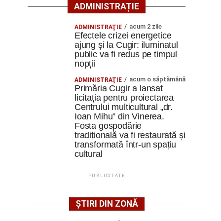
ADMINISTRAȚIE
acum 2 zile
ADMINISTRAŢIE
Efectele crizei energetice
ajung și la Cugir: iluminatul
public va fi redus pe timpul
nopții
acum o săptămână
ADMINISTRAŢIE
Primăria Cugir a lansat
licitația pentru proiectarea
Centrului multicultural „dr.
Ioan Mihu” din Vinerea.
Fosta gospodărie
tradițională va fi restaurată și
transformată într-un spațiu
cultural
PUBLICITATE
ȘTIRI DIN ZONĂ