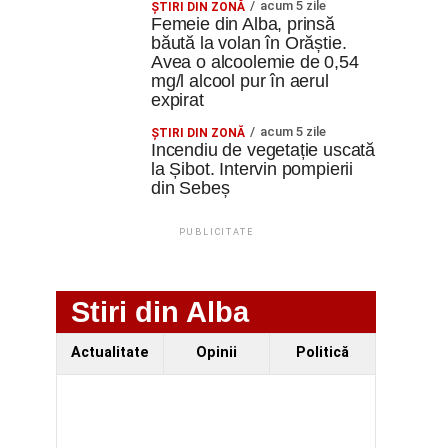
acum 5 zile
ŞTIRI DIN ZONĂ
Femeie din Alba, prinsă
băută la volan în Orăștie.
Avea o alcoolemie de 0,54
mg/l alcool pur în aerul
expirat
acum 5 zile
ŞTIRI DIN ZONĂ
Incendiu de vegetație uscată
la Șibot. Intervin pompierii
din Sebeș
PUBLICITATE
Stiri din Alba
Actualitate
Opinii
Politică