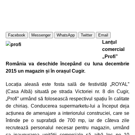
Facebook
Messenger
WhatsApp
Twitter
Email
Lanţul
comercial
„Profi”
România va deschide începând cu luna decembrie
2015 un magazin și în orașul Cugir.
Locația aleasă este fosta sală de festivități „ROYAL”
(Casa Albă) situată pe strada Victoriei nr. 8 din Cugir,
„Profi” urmând să folosească respectivul spațiu în calitate
de chiriaș. Conducerea supermarketu-lui a început deja
acțiunea de amenajare a interiorului construciei, care se
întinde pe o suprafață de 700 mp, iar de câteva zile
recrutează personalul necesar pentru magazin, urmând
ca inaugurarea unității comerciale să aibă loc pe 10