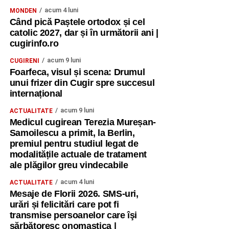
acum 4 luni
MONDEN
Când pică Paștele ortodox și cel
catolic 2027, dar și în următorii ani |
cugirinfo.ro
acum 9 luni
CUGIRENI
Foarfeca, visul și scena: Drumul
unui frizer din Cugir spre succesul
internațional
acum 9 luni
ACTUALITATE
Medicul cugirean Terezia Mureșan-
Samoilescu a primit, la Berlin,
premiul pentru studiul legat de
modalitățile actuale de tratament
ale plăgilor greu vindecabile
acum 4 luni
ACTUALITATE
Mesaje de Florii 2026. SMS-uri,
urări și felicitări care pot fi
transmise persoanelor care îşi
sărbătoresc onomastica |