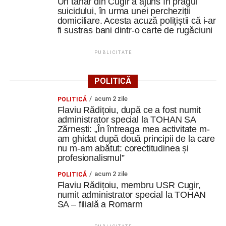
Un tânăr din Cugir a ajuns în pragul
suicidului, în urma unei percheziții
domiciliare. Acesta acuză polițiștii că i-ar
fi sustras bani dintr-o carte de rugăciuni
PUBLICITATE
POLITICĂ
acum 2 zile
POLITICĂ
Flaviu Rădițoiu, după ce a fost numit
administrator special la TOHAN SA
Zărnești: „În întreaga mea activitate m-
am ghidat după două principii de la care
nu m-am abătut: corectitudinea și
profesionalismul”
acum 2 zile
POLITICĂ
Flaviu Rădițoiu, membru USR Cugir,
numit administrator special la TOHAN
SA – filială a Romarm