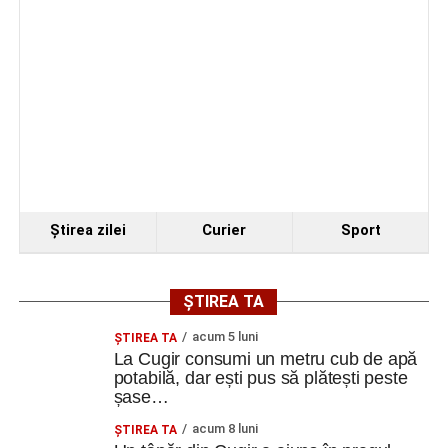
Facebook
Messenger
WhatsApp
Twitter
Email
Ştirea zilei
Curier
Sport
ȘTIREA TA
acum 5 luni
ȘTIREA TA
La Cugir consumi un metru cub de apă
potabilă, dar ești pus să plătești peste
șase…
acum 8 luni
ȘTIREA TA