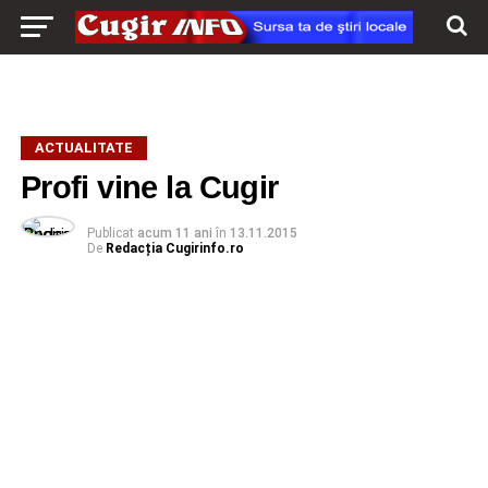
ACTUALITATE
Profi vine la Cugir
Publicat
acum 11 ani
în
13.11.2015
De
Redacția Cugirinfo.ro