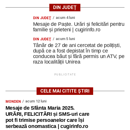
DIN JUDEȚ
acum 4 luni
DIN JUDEŢ
Mesaje de Paște. Urări și felicitări pentru
familie și prieteni | cugirinfo.ro
acum 5 luni
DIN JUDEŢ
Tânăr de 27 de ani cercetat de polițiști,
după ce a fost depistat în timp ce
conducea băut și fără permis un ATV, pe
raza localității Unirea
PUBLICITATE
CELE MAI CITITE ȘTIRI
acum 12 luni
MONDEN
Mesaje de Sfânta Maria 2025.
URĂRI, FELICITĂRI și SMS-uri care
pot fi trimise persoanelor care își
serbează onomastica | cugirinfo.ro