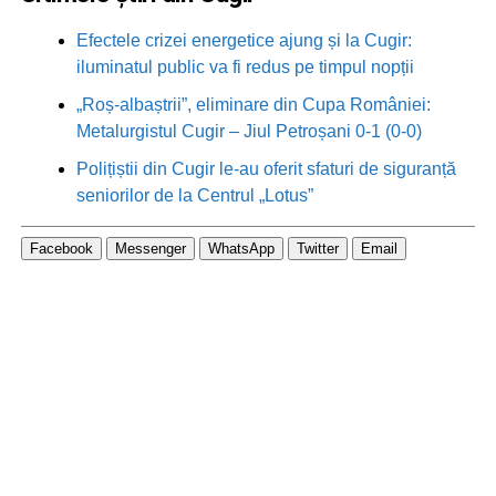
Efectele crizei energetice ajung și la Cugir:
iluminatul public va fi redus pe timpul nopții
„Roș-albaștrii”, eliminare din Cupa României:
Metalurgistul Cugir – Jiul Petroșani 0-1 (0-0)
Polițiștii din Cugir le-au oferit sfaturi de siguranță
seniorilor de la Centrul „Lotus”
Facebook
Messenger
WhatsApp
Twitter
Email