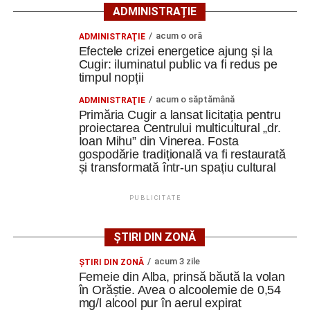
ADMINISTRAȚIE
Duminică, 9 august
acum o oră
ADMINISTRAŢIE
Efectele crizei energetice ajung și la
17:00 – „Wonka”
– povestea începuturilor
Cugir: iluminatul public va fi redus pe
celebrului Willy Wonka;
timpul nopții
19:00 – „A Complete Unknown”
acum o săptămână
– dramă
ADMINISTRAŢIE
Primăria Cugir a lansat licitația pentru
biografică despre primii ani din cariera legendarului
proiectarea Centrului multicultural „dr.
Bob Dylan.
Ioan Mihu” din Vinerea. Fosta
gospodărie tradițională va fi restaurată
Organizatorii anunță că participanții vor avea la dispoziție
și transformată într-un spațiu cultural
câteva beanbag-uri pentru un plus de confort, iar la fața
locului vor putea fi cumpărate popcorn, băuturi răcoritoare
PUBLICITATE
și alte gustări specifice unei seri de cinema.
ȘTIRI DIN ZONĂ
Cei care doresc să participe sunt încurajați să vină cu o
pătură sau un scaun pliant, pentru a se bucura în cele mai
acum 3 zile
ŞTIRI DIN ZONĂ
bune condiții de proiecțiile în aer liber.
Femeie din Alba, prinsă băută la volan
în Orăștie. Avea o alcoolemie de 0,54
mg/l alcool pur în aerul expirat
Evenimentul se adresează întregii familii și promite trei