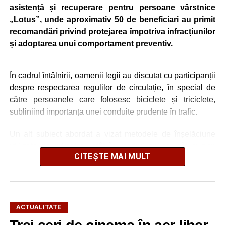
asistență și recuperare pentru persoane vârstnice
„Lotus”, unde aproximativ 50 de beneficiari au primit
recomandări privind protejarea împotriva infracțiunilor
și adoptarea unui comportament preventiv.
În cadrul întâlnirii, oamenii legii au discutat cu participanții
despre respectarea regulilor de circulație, în special de
către persoanele care folosesc biciclete și triciclete,
subliniind importanța unei conduite prudente în trafic.
Un alt subiect abordat a vizat metodele de înșelăciune
utilizate de infractori, atât în mediul online, cât și prin
CITEȘTE MAI MULT
contact direct. Polițiștii i-au sfătuit pe seniori să nu
furnizeze date personale unor persoane necunoscute, să
evite accesarea linkurilor primite prin mesaje suspecte și
să verifice orice informație înainte de a trimite bani, mai
ales în situațiile în care li se solicită sume de bani sub
ACTUALITATE
pretextul că o rudă ar fi fost implicată într-un accident