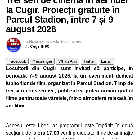
Trei seri de cinema în aer liber
rutier.
la Cugir. Proiecții gratuite în
De asemenea, participanții au fost avertizați să manifeste
Parcul Stadion, între 7 și 9
prudență atunci când sunt abordați pe stradă de persoane
august 2026
necunoscute care încearcă să le câștige încrederea prin
gesturi aparent prietenoase, cum ar fi îmbrățișările,
Publicat
acum 3 zile
în
03.08.2026
deoarece acestea pot ascunde tentative de furt.
De
Cugir INFO
La finalul activității, polițiștii i-au încurajat pe seniori să
Facebook
Messenger
WhatsApp
Twitter
Email
solicite ajutor ori de câte ori au suspiciuni că ar putea fi
Locuitorii din Cugir sunt invitați să participe, în
victimele unei înșelăciuni sau ale unei alte fapte ilegale,
perioada 7–9 august 2026, la un eveniment dedicat
subliniind că prevenția rămâne cea mai eficientă metodă
iubitorilor de film, organizat în Parcul Stadion. Timp de
de protecție.
trei seri consecutive, publicul va putea urmări gratuit
filme pentru toate vârstele, într-o atmosferă relaxată, în
aer liber.
Adaugă cugirinfo.ro ca sursă
preferată pe Google
Accesul este liber, iar programul este împărțit în două
secțiuni: de la
ora 17:00
vor fi proiectate filme de animație