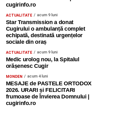
cugirinfo.ro
acum 9 luni
ACTUALITATE
Star Transmission a donat
Cugirului o ambulanță complet
echipată, destinată urgențelor
sociale din oraș
acum 9 luni
ACTUALITATE
Medic urolog nou, la Spitalul
orășenesc Cugir
acum 4 luni
MONDEN
MESAJE de PASTELE ORTODOX
2026. URARI și FELICITARI
frumoase de Învierea Domnului |
cugirinfo.ro