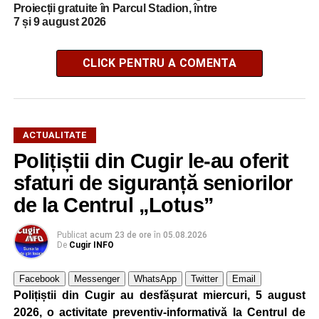
Proiecții gratuite în Parcul Stadion, între
7 și 9 august 2026
CLICK PENTRU A COMENTA
ACTUALITATE
Polițiștii din Cugir le-au oferit
sfaturi de siguranță seniorilor
de la Centrul „Lotus”
Publicat
acum 23 de ore
în
05.08.2026
De
Cugir INFO
Facebook
Messenger
WhatsApp
Twitter
Email
Polițiștii din Cugir au desfășurat miercuri, 5 august
2026, o activitate preventiv-informativă la Centrul de