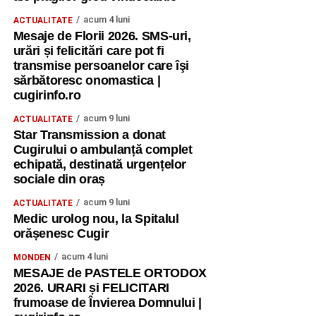
de a participa la acest curs internațional.
acum 4 luni
ACTUALITATE
Mesaje de Florii 2026. SMS-uri,
Mulțumim Erasmus+ pentru oportunitățile extraordinare de
urări și felicitări care pot fi
învățare, dezvoltare și colaborare europeană și pentru
transmise persoanelor care îşi
sărbătoresc onomastica |
șansa de a transforma chiar și vacanța într-un timp al
cugirinfo.ro
descoperirii și al formării prin metode non-formale,
interactive și creative.
acum 9 luni
ACTUALITATE
Star Transmission a donat
Pentru mine, Sustainable Impact 3 înseamnă mai mult
Cugirului o ambulanță complet
decât un curs finalizat și un certificat Youthpass.
echipată, destinată urgențelor
sociale din oraș
Înseamnă oameni pe care i-am cunoscut, idei pe care le
voi duce mai departe, metode pe care le voi aplica,
acum 9 luni
ACTUALITATE
experiențe pe care le voi împărtăși și convingerea că
Medic urolog nou, la Spitalul
sustenabilitatea începe prin educație.
orășenesc Cugir
acum 4 luni
MONDEN
Am plecat din Cehia cu mai mult decât am adus: cu
MESAJE de PASTELE ORTODOX
inspirație, prietenii, idei și dorința de a transforma ceea ce
2026. URARI și FELICITARI
am învățat în acțiuni concrete. Pentru că un impact
frumoase de Învierea Domnului |
sustenabil nu se construiește într-o singură zi. Se