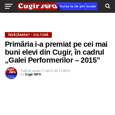
ÎNVĂŢĂMÂNT - CULTURĂ
Primăria i-a premiat pe cei mai
buni elevi din Cugir, în cadrul
„Galei Performerilor – 2015”
Publicat
acum 11 ani
în
20.12.2015
De
Cugir INFO