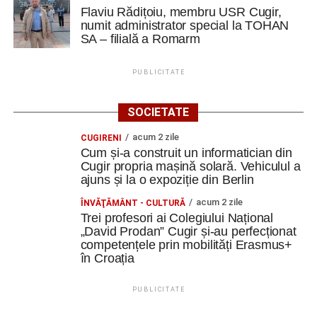
Flaviu Rădițoiu, membru USR Cugir,
numit administrator special la TOHAN
Unul dintre cele mai practice momente ale mobilității a
SA – filială a Romarm
fost potrivit cursantei din Cugir, atelierul Do It Yourself.
,,Am croșetat, am cusut, am reparat și am transformat
PUBLICITATE
obiecte vechi în unele noi. Un tricou putea deveni o
poșetă sau o gentuță, iar un obiect aparent lipsit de
SOCIETATE
utilitate putea primi o nouă viață.
acum 2 zile
CUGIRENI
Aceste activități ne-au făcut să înțelegem că
Cum și-a construit un informatician din
sustenabilitatea nu înseamnă doar politici europene și
Cugir propria mașină solară. Vehiculul a
concepte complexe. Înseamnă și să reparăm înainte să
ajuns și la o expoziție din Berlin
aruncăm, să refolosim înainte să cumpărăm și să găsim
acum 2 zile
ÎNVĂŢĂMÂNT - CULTURĂ
soluții creative pentru ceea ce avem deja”.
Trei profesori ai Colegiului Național
„David Prodan” Cugir și-au perfecționat
De la idee la campanie
competențele prin mobilități Erasmus+
în Croația
În cadrul Design Lab Creation, echipele interculturale au
creat și testat propriile workshopuri. A fost o experiență în
PUBLICITATE
care s-a trecut de la statutul de participanți la cel de