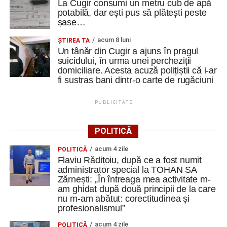
La Cugir consumi un metru cub de apă
autentică despre diversitatea Europei
”
potabilă, dar ești pus să plătești peste
șase…
Teatrul, cultura și patrimoniul ceh
acum 8 luni
ȘTIREA TA
Ea mărturisește că, în cadrul unei alte sesiuni a
Un tânăr din Cugir a ajuns în pragul
descoperit Theatre of the Oppressed, metoda creată de
suicidului, în urma unei percheziții
domiciliare. Acesta acuză polițiștii că i-ar
Augusto Boal, care transformă teatrul într-un instrument
fi sustras bani dintr-o carte de rugăciuni
de exprimare, reflecție și schimbare.
PUBLICITATE
Programul de formare a fost completat de o zi culturală în
care a avut posibilitatea să descopere patrimoniul regiunii
POLITICĂ
Moravia de Sud.
,,Am vizitat castelele Mikulov, Lednice și
Valtice, fiecare oferindu-ne o perspectivă diferită asupra
acum 4 zile
POLITICĂ
istoriei, arhitecturii și culturii acestei regiuni.
Flaviu Rădițoiu, după ce a fost numit
administrator special la TOHAN SA
Astfel, învățarea nu s-a limitat la spațiul de curs. A
Zărnești: „În întreaga mea activitate m-
am ghidat după două principii de la care
continuat prin călătorie, explorare și descoperirea locurilor
nu m-am abătut: corectitudinea și
în care ne aflam”.
profesionalismul”
Să refolosim, să reparăm, să reinventăm
acum 4 zile
POLITICĂ