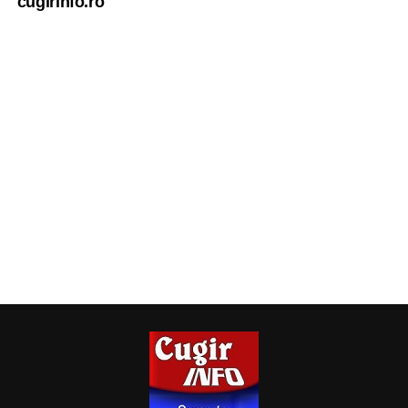
cugirinfo.ro
construiește împreună, pas cu pas, prin fiecare dintre noi
”,
a conchis Nicoletta Huștiuc.
Constantin PREDESCU
Adaugă cugirinfo.ro ca sursă
preferată pe Google
Ultimele știri din Cugir
„Roș-albaștrii”, o nouă victorie în meciurile de
pregătire: Metalurgistul Cugir – FC Inter Sibiu 1-0
(0-0)
Cum și-a construit un informatician din Cugir propria