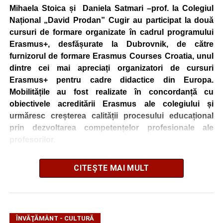
Mihaela Stoica și Daniela Satmari –prof. la Colegiul
Național „David Prodan” Cugir au participat la două
cursuri de formare organizate în cadrul programului
Erasmus+, desfășurate la Dubrovnik, de către
furnizorul de formare Erasmus Courses Croatia, unul
dintre cei mai apreciați organizatori de cursuri
Erasmus+ pentru cadre didactice din Europa.
Mobilitățile au fost realizate în concordanță cu
obiectivele acreditării Erasmus ale colegiului și
urmăresc creșterea calității procesului educațional
prin dezvoltarea competențelor profesionale ale
profesorilor.
CITEȘTE MAI MULT
Cadrele didactice au participat la cursurile
„Sustainability in Education – Introducing Green and
Eco-Lifestyles”
și
„Latest Digital, ICT & AI Solutions
for Educators: Transform Teaching with Technology,
ÎNVĂŢĂMÂNT - CULTURĂ
ChatGPT, DeepSeek, Multimedia, Storytelling, Game-