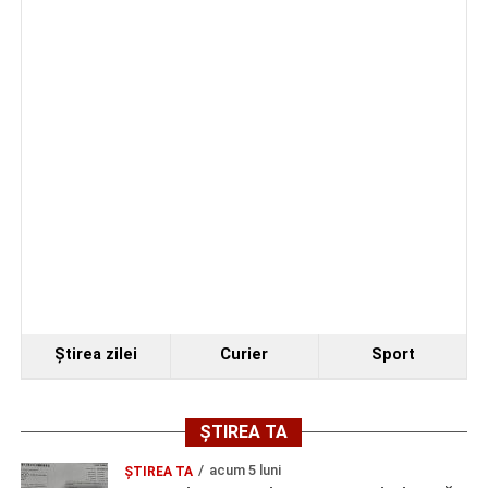
O Europă care învață împreună
Facebook
Messenger
WhatsApp
Twitter
Email
Aceasta a continuat: „
O altă zi ne-a adus în contact cu
concepte precum Human Library, Activating the Youth și
Sustainability of Fashion. Am participat și la un workshop
de AI Upcycling, în care inteligența artificială a fost
utilizată pentru a găsi idei noi de reutilizare și
transformare a obiectelor.
Seara interculturală a schimbat complet atmosfera. Am
lăsat deoparte rolurile profesionale și am devenit actori,
povestitori și reprezentanți ai propriilor culturi.
Fiecare țară a venit cu produse, dulciuri și elemente
Ştirea zilei
Curier
Sport
tradiționale, iar echipele interculturale au primit
provocarea de a pune în scenă o piesă despre o familie la
masă. Fiecare participant a avut un rol prin care a
ȘTIREA TA
reprezentat o caracteristică a propriei culturi. A fost multă
veselie, improvizație și creativitate, dar și o lecție
acum 5 luni
ȘTIREA TA