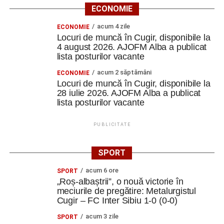
creatori.
ECONOMIE
acum 4 zile
S-a continuat cu tema Media Literacy, iar apoi fiecare
ECONOMIE
Locuri de muncă în Cugir, disponibile la
echipă a creat campanii de promovare a sustenabilității.
4 august 2026. AJOFM Alba a publicat
lista posturilor vacante
„Am învățat să construim mesaje, să lucrăm în echipă și
acum 2 săptămâni
să folosim comunicarea ca instrument pentru
ECONOMIE
Locuri de muncă în Cugir, disponibile la
conștientizare și schimbare.
28 iulie 2026. AJOFM Alba a publicat
lista posturilor vacante
Pe tot parcursul cursului, metodele non-formale au avut
un rol esențial. Energizerele, jocurile de socializare,
PUBLICITATE
activitățile interactive, lucrul în echipă și exercițiile
practice au făcut ca fiecare zi să fie diferită și fiecare
SPORT
participant să fie implicat
”.
acum 6 ore
SPORT
Limba care ne-a apropiat
„Roș-albaștrii”, o nouă victorie în
meciurile de pregătire: Metalurgistul
Comunicarea s-a realizat în principal în limba engleză,
Cugir – FC Inter Sibiu 1-0 (0-0)
însă diversitatea culturală a oferit ocazia să folosească și
acum 3 zile
SPORT
franceza, italiana și spaniola.