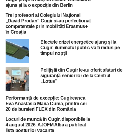
ajuns și la o expoziție din Berlin
Trei profesori ai Colegiului Național
„David Prodan” Cugir și-au perfecționat
competențele prin mobilități Erasmus+
în Croația
Efectele crizei energetice ajung și la
Cugir: iluminatul public va fi redus pe
timpul nopții
Polițiștii din Cugir le-au oferit sfaturi de
siguranță seniorilor de la Centrul
„Lotus”
Performanță de excepție: Cugireanca
Eva Anastasia Maria Curea, printre cei
20 de bursieri FLEX din România
Locuri de muncă în Cugir, disponibile la
4 august 2026. AJOFM Alba a publicat
lista posturilor vacante