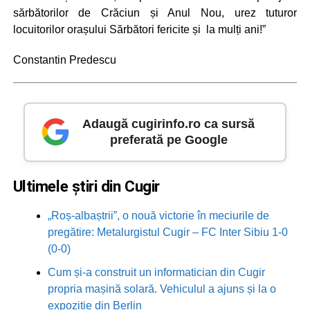
sărbătorilor de Crăciun și Anul Nou, urez tuturor
locuitorilor orașului Sărbători fericite și la mulți ani!”
Constantin Predescu
Adaugă cugirinfo.ro ca sursă
preferată pe Google
Ultimele știri din Cugir
„Roș-albaștrii”, o nouă victorie în meciurile de
pregătire: Metalurgistul Cugir – FC Inter Sibiu 1-0
(0-0)
Cum și-a construit un informatician din Cugir
propria mașină solară. Vehiculul a ajuns și la o
expoziție din Berlin