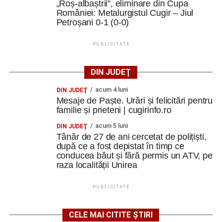
„Roș-albaștrii”, eliminare din Cupa
României: Metalurgistul Cugir – Jiul
„Am descoperit încă o dată că limbile străine nu sunt doar
Petroșani 0-1 (0-0)
instrumente de comunicare, ci și punți între oameni.
PUBLICITATE
Într-un grup internațional, uneori un cuvânt spus într-o altă
limbă, un zâmbet sau o glumă sunt suficiente pentru a
DIN JUDEȚ
crea o conexiune
”.
acum 4 luni
DIN JUDEŢ
Mesaje de Paște. Urări și felicitări pentru
Finalul unei experiențe care continuă
familie și prieteni | cugirinfo.ro
Ultima zi a fost dedicată Youthpass, evaluării finale,
acum 5 luni
DIN JUDEŢ
oportunităților Erasmus+ și diseminării.
Tânăr de 27 de ani cercetat de polițiști,
după ce a fost depistat în timp ce
conducea băut și fără permis un ATV, pe
„Am discutat despre ceea ce am învățat, despre cum
raza localității Unirea
putem valorifica experiența și, mai ales, despre
responsabilitatea de a duce mai departe ideile și
PUBLICITATE
metodele descoperite.
Un rezultat concret al proiectului va fi o broșură
CELE MAI CITITE ȘTIRI