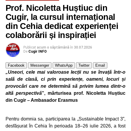
Based Learning & Smart Assessment Strategies”
,
Prof. Nicoletta Huștiuc din
programe care au abordat teme de actualitate privind
Cugir, la cursul internațional
educația pentru dezvoltare durabilă și integrarea
din Cehia dedicat experienței
tehnologiilor digitale și a inteligenței artificiale în procesul
de predare-învățare.
colaborării și inspirației
Pe parcursul celor cinci zile de formare, profesorii au
Publicat
acum o săptămână
în
30.07.2026
De
Cugir INFO
descoperit metode moderne de proiectare a activităților
didactice, instrumente digitale și aplicații bazate pe
Facebook
Messenger
WhatsApp
Twitter
Email
inteligență artificială, tehnici de storytelling, învățare prin
„Uneori, cele mai valoroase lecții nu se învață într-o
joc, evaluare inteligentă și modalități de promovare a unui
sală de clasă, ci prin experiențe, oameni, locuri și
stil de viață sustenabil în rândul elevilor.
provocări care ne determină să privim lumea dintr-o
altă perspectivă
”, mărturisea prof. Nicoletta Huștiuc
„Activitățile desfășurate au avut un puternic caracter
din Cugir – Ambasador Erasmus
practic și colaborativ, oferind participanților oportunitatea
de a experimenta direct resurse și strategii care pot fi
adaptate la nevoile școlii.
Pentru domnia sa, participarea la „Sustainable Impact 3”,
desfășurat în Cehia în perioada 18–26 iulie 2026, a fost