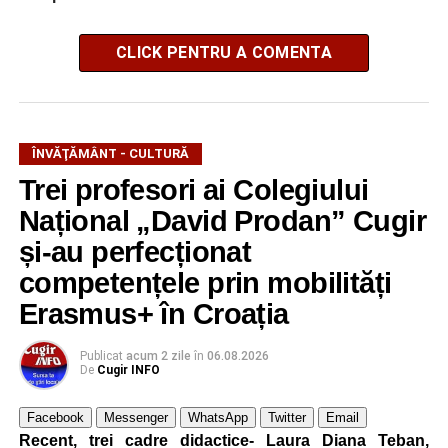
CLICK PENTRU A COMENTA
ÎNVĂŢĂMÂNT - CULTURĂ
Trei profesori ai Colegiului
Național „David Prodan” Cugir
și-au perfecționat
competențele prin mobilități
Erasmus+ în Croația
Publicat
acum 2 zile
în
06.08.2026
De
Cugir INFO
Facebook
Messenger
WhatsApp
Twitter
Email
Recent, trei cadre didactice- Laura Diana Teban,