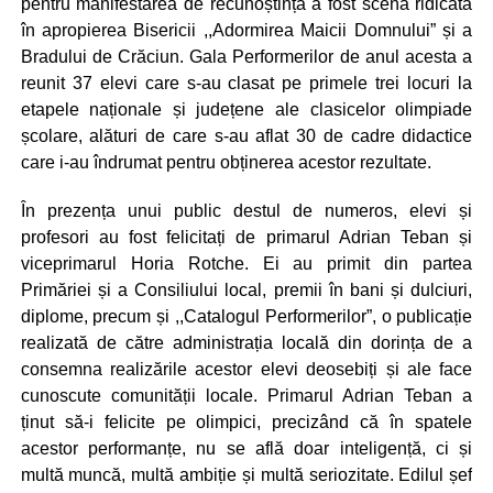
pentru manifestarea de recunoștință a fost scena ridicată
în apropierea Bisericii ,,Adormirea Maicii Domnului” și a
Bradului de Crăciun. Gala Performerilor de anul acesta a
reunit 37 elevi care s-au clasat pe primele trei locuri la
etapele naționale și județene ale clasicelor olimpiade
școlare, alături de care s-au aflat 30 de cadre didactice
care i-au îndrumat pentru obținerea acestor rezultate.
În prezența unui public destul de numeros, elevi și
profesori au fost felicitați de primarul Adrian Teban și
viceprimarul Horia Rotche. Ei au primit din partea
Primăriei și a Consiliului local, premii în bani și dulciuri,
diplome, precum și ,,Catalogul Performerilor”, o publicație
realizată de către administrația locală din dorința de a
consemna realizările acestor elevi deosebiți și ale face
cunoscute comunității locale. Primarul Adrian Teban a
ținut să-i felicite pe olimpici, precizând că în spatele
acestor performanțe, nu se află doar inteligență, ci și
multă muncă, multă ambiție și multă seriozitate. Edilul șef