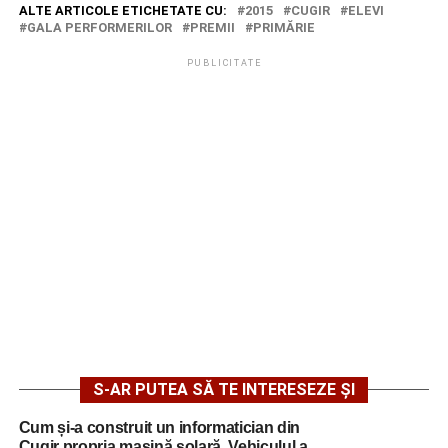
ALTE ARTICOLE ETICHETATE CU:
2015
CUGIR
ELEVI
GALA PERFORMERILOR
PREMII
PRIMĂRIE
PUBLICITATE
S-AR PUTEA SĂ TE INTERESEZE ȘI
Cum și-a construit un informatician din
Cugir propria mașină solară. Vehiculul a