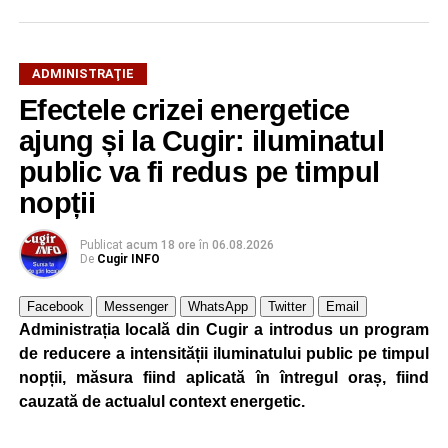
ADMINISTRAŢIE
Efectele crizei energetice
ajung și la Cugir: iluminatul
public va fi redus pe timpul
nopții
Publicat
acum 18 ore
în
06.08.2026
De
Cugir INFO
Facebook
Messenger
WhatsApp
Twitter
Email
Administrația locală din Cugir a introdus un program
de reducere a intensității iluminatului public pe timpul
nopții, măsura fiind aplicată în întregul oraș, fiind
cauzată de actualul context energetic.