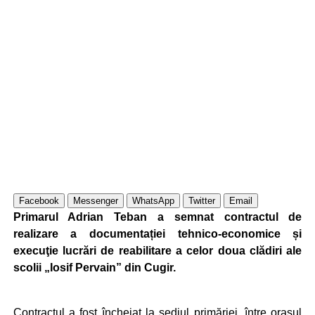
Facebook
Messenger
WhatsApp
Twitter
Email
Primarul Adrian Teban a semnat contractul de
realizare a documentației tehnico-economice și
execuţie lucrări de reabilitare a celor doua clădiri ale
scolii „Iosif Pervain” din Cugir.
Contractul a fost încheiat la sediul primăriei, între orașul