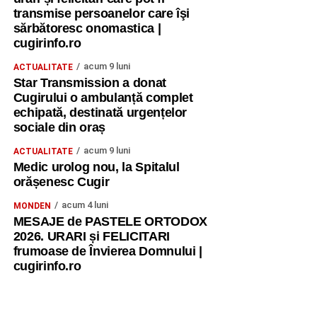
transmise persoanelor care îşi
sărbătoresc onomastica |
cugirinfo.ro
acum 9 luni
ACTUALITATE
Star Transmission a donat
Cugirului o ambulanță complet
echipată, destinată urgențelor
sociale din oraș
acum 9 luni
ACTUALITATE
Medic urolog nou, la Spitalul
orășenesc Cugir
acum 4 luni
MONDEN
MESAJE de PASTELE ORTODOX
2026. URARI și FELICITARI
frumoase de Învierea Domnului |
cugirinfo.ro