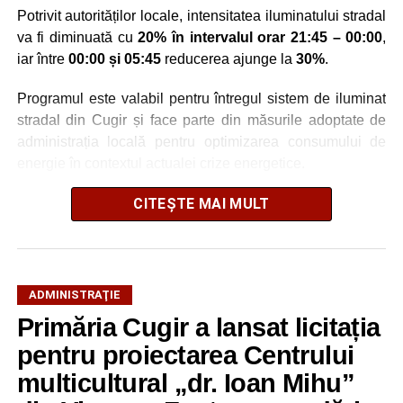
Potrivit autorităților locale, intensitatea iluminatului stradal
va fi diminuată cu
20% în intervalul orar 21:45 – 00:00
,
iar între
00:00 și 05:45
reducerea ajunge la
30%
.
Programul este valabil pentru întregul sistem de iluminat
stradal din Cugir și face parte din măsurile adoptate de
administrația locală pentru optimizarea consumului de
energie în contextul actualei crize energetice.
Autoritățile locale precizează că reducerea intensității
CITEȘTE MAI MULT
este realizată astfel încât să fie menținut un nivel adecvat
de iluminare pe timpul nopții.
ADMINISTRAŢIE
Primăria Cugir a lansat licitația
Adaugă cugirinfo.ro ca sursă
preferată pe Google
pentru proiectarea Centrului
multicultural „dr. Ioan Mihu”