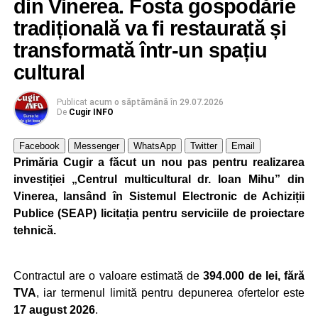
din Vinerea. Fosta gospodărie
Ultimele știri din Cugir
tradițională va fi restaurată și
Cum și-a construit un informatician din Cugir propria
transformată într-un spațiu
mașină solară. Vehiculul a ajuns și la o expoziție din
cultural
Berlin
Trei profesori ai Colegiului Național „David Prodan”
Publicat
acum o săptămână
în
29.07.2026
Cugir și-au perfecționat competențele prin
De
Cugir INFO
mobilități Erasmus+ în Croația
Facebook
Messenger
WhatsApp
Twitter
Email
Secretul succesului în afaceri, dezvăluit de
Primăria Cugir a făcut un nou pas pentru realizarea
antreprenorul Alexandru Jittu care a lucrat pentru
investiției „Centrul multicultural dr. Ioan Mihu” din
Elon Musk: „Dacă nu faci asta ai mari șanse să
Vinerea, lansând în Sistemul Electronic de Achiziții
ratezi”
Publice (SEAP) licitația pentru serviciile de proiectare
tehnică.
Facebook
Messenger
WhatsApp
Twitter
Email
Contractul are o valoare estimată de
394.000 de lei, fără
TVA
, iar termenul limită pentru depunerea ofertelor este
17 august 2026
.