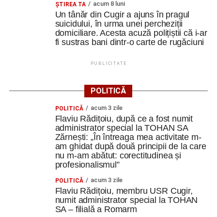
acum 8 luni
ȘTIREA TA
mașină solară. Vehiculul a ajuns și la o expoziție din
Un tânăr din Cugir a ajuns în pragul
Berlin
suicidului, în urma unei percheziții
domiciliare. Acesta acuză polițiștii că i-ar
Trei profesori ai Colegiului Național „David Prodan”
fi sustras bani dintr-o carte de rugăciuni
Cugir și-au perfecționat competențele prin
mobilități Erasmus+ în Croația
PUBLICITATE
Secretul succesului în afaceri, dezvăluit de
antreprenorul Alexandru Jittu care a lucrat pentru
POLITICĂ
Elon Musk: „Dacă nu faci asta ai mari șanse să
acum 3 zile
ratezi”
POLITICĂ
Flaviu Rădițoiu, după ce a fost numit
administrator special la TOHAN SA
Facebook
Messenger
WhatsApp
Twitter
Email
Zărnești: „În întreaga mea activitate m-
am ghidat după două principii de la care
nu m-am abătut: corectitudinea și
profesionalismul”
acum 3 zile
POLITICĂ
Flaviu Rădițoiu, membru USR Cugir,
numit administrator special la TOHAN
SA – filială a Romarm