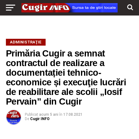
ADMINISTRAŢIE
Primăria Cugir a semnat
contractul de realizare a
documentației tehnico-
economice și execuţie lucrări
de reabilitare ale scolii „Iosif
Pervain” din Cugir
Publicat
acum 5 ani
în
17.08.2021
De
Cugir INFO