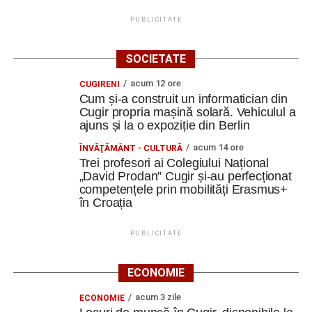
PUBLICITATE
SOCIETATE
acum 12 ore
CUGIRENI
Cum și-a construit un informatician din
Cugir propria mașină solară. Vehiculul a
ajuns și la o expoziție din Berlin
acum 14 ore
ÎNVĂŢĂMÂNT - CULTURĂ
Trei profesori ai Colegiului Național
„David Prodan” Cugir și-au perfecționat
competențele prin mobilități Erasmus+
în Croația
PUBLICITATE
ECONOMIE
acum 3 zile
ECONOMIE