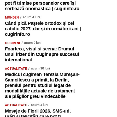
pot fi trimise persoanelor care își
serbează onomastica | cugirinfo.ro
acum 4 luni
MONDEN
Când pică Paștele ortodox și cel
catolic 2027, dar și în următorii ani |
cugirinfo.ro
acum 9 luni
CUGIRENI
Foarfeca, visul și scena: Drumul
unui frizer din Cugir spre succesul
internațional
acum 10 luni
ACTUALITATE
Medicul cugirean Terezia Mureșan-
Samoilescu a primit, la Berlin,
premiul pentru studiul legat de
modalitățile actuale de tratament
ale plăgilor greu vindecabile
acum 4 luni
ACTUALITATE
Mesaje de Florii 2026. SMS-uri,
urări și felicitări care pot fi