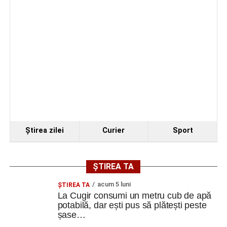
Investiția include și reamenajarea curții, refacerea aleilor
și a spațiilor verzi, precum și integrarea întregului
ansamblu într-un concept peisagistic unitar.
După finalizarea proiectului și a lucrărilor de execuție,
Centrul multicultural „dr. Ioan Mihu” va deveni un nou
punct de interes pentru comunitatea din Vinerea și orașul
Cugir, contribuind la valorificarea patrimoniului local și la
dezvoltarea vieții culturale din zonă.
Ştirea zilei
Curier
Sport
Adaugă cugirinfo.ro ca sursă
preferată pe Google
ȘTIREA TA
acum 5 luni
ȘTIREA TA
La Cugir consumi un metru cub de apă
Ultimele știri din Cugir
potabilă, dar ești pus să plătești peste
șase…
Cum și-a construit un informatician din Cugir propria