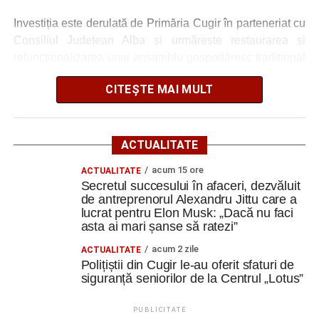
Investiția este derulată de Primăria Cugir în parteneriat cu
Consiliul Județean Alba și urmărește restaurarea și
refuncționalizarea unui ansamblu gospodăresc tradițional
din localitatea Vinerea, care va deveni un centru destinat
CITEȘTE MAI MULT
activităților culturale, educaționale și expoziționale.
O gospodărie tradițională va fi
ACTUALITATE
readusă la viață
acum 15 ore
ACTUALITATE
Secretul succesului în afaceri, dezvăluit
Ansamblul este situat pe strada Principală nr. 172 din
de antreprenorul Alexandru Jittu care a
Vinerea, pe un teren de aproximativ 1.975 de metri pătrați,
lucrat pentru Elon Musk: „Dacă nu faci
aflat în proprietatea administrației locale.
asta ai mari șanse să ratezi”
acum 2 zile
ACTUALITATE
Complexul este alcătuit din patru corpuri de clădire – fosta
Polițiștii din Cugir le-au oferit sfaturi de
magazie de fierărie, casa memorială, șura și șoprul-atelier
siguranță seniorilor de la Centrul „Lotus”
– care păstrează caracteristicile unei gospodării
tradiționale din zonă. Curtea include elemente autentice,
PUBLICITATE