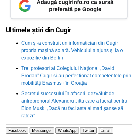
Adaugă cugirinfo.ro ca sursă
preferată pe Google
Ultimele știri din Cugir
Cum și-a construit un informatician din Cugir
propria mașină solară. Vehiculul a ajuns și la o
expoziție din Berlin
Trei profesori ai Colegiului Național „David
Prodan” Cugir și-au perfecționat competențele prin
mobilități Erasmus+ în Croația
Secretul succesului în afaceri, dezvăluit de
antreprenorul Alexandru Jittu care a lucrat pentru
Elon Musk: „Dacă nu faci asta ai mari șanse să
ratezi”
Facebook
Messenger
WhatsApp
Twitter
Email