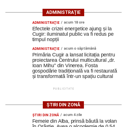
precum pavajul din piatră de râu și o fântână.
ADMINISTRAȚIE
Clădirile au nevoie de lucrări
acum 18 ore
ADMINISTRAŢIE
ample de consolidare
Efectele crizei energetice ajung și la
Cugir: iluminatul public va fi redus pe
Potrivit documentației de licitație, expertizele tehnice au
timpul nopții
identificat degradări importante ale construcțiilor. Printre
acum o săptămână
ADMINISTRAŢIE
acestea se numără infiltrații de apă, umiditate, degradarea
Primăria Cugir a lansat licitația pentru
elementelor din lemn și a acoperișurilor, dar și prăbușirea
proiectarea Centrului multicultural „dr.
Ioan Mihu” din Vinerea. Fosta
parțială a șurii.
gospodărie tradițională va fi restaurată
și transformată într-un spațiu cultural
De asemenea, instalațiile existente sunt depășite din
punct de vedere tehnic, fiind necesară refacerea
PUBLICITATE
instalațiilor electrice, sanitare și termice, precum și
modernizarea sistemelor de evacuare a apelor pluviale.
ȘTIRI DIN ZONĂ
Specialiștii apreciază însă că ansamblul poate fi restaurat
acum 4 zile
ŞTIRI DIN ZONĂ
și pus în valoare, cu respectarea soluțiilor tehnice ce vor fi
Femeie din Alba, prinsă băută la volan
stabilite în cadrul proiectului.
în Orăștie. Avea o alcoolemie de 0,54