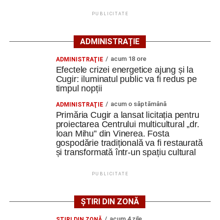
tradiționale din zonă. Curtea include elemente autentice,
PUBLICITATE
precum pavajul din piatră de râu și o fântână.
ADMINISTRAȚIE
Clădirile au nevoie de lucrări
acum 18 ore
ADMINISTRAŢIE
ample de consolidare
Efectele crizei energetice ajung și la
Cugir: iluminatul public va fi redus pe
Potrivit documentației de licitație, expertizele tehnice au
timpul nopții
identificat degradări importante ale construcțiilor. Printre
acum o săptămână
ADMINISTRAŢIE
acestea se numără infiltrații de apă, umiditate, degradarea
Primăria Cugir a lansat licitația pentru
elementelor din lemn și a acoperișurilor, dar și prăbușirea
proiectarea Centrului multicultural „dr.
Ioan Mihu” din Vinerea. Fosta
parțială a șurii.
gospodărie tradițională va fi restaurată
și transformată într-un spațiu cultural
De asemenea, instalațiile existente sunt depășite din
punct de vedere tehnic, fiind necesară refacerea
PUBLICITATE
instalațiilor electrice, sanitare și termice, precum și
modernizarea sistemelor de evacuare a apelor pluviale.
ȘTIRI DIN ZONĂ
Specialiștii apreciază însă că ansamblul poate fi restaurat
acum 4 zile
ŞTIRI DIN ZONĂ