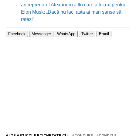
antreprenorul Alexandru Jittu care a lucrat pentru
Elon Musk: „Dacă nu faci asta ai mari șanse să
ratezi”
Facebook
Messenger
WhatsApp
Twitter
Email
ALTE ARTICOLE ETICHETATE CU:
CONCURS
CONDITII