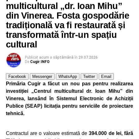
multicultural „dr. Ioan Mihu”
din Vinerea. Fosta gospodărie
Ultimele știri din Cugir
tradițională va fi restaurată și
Cum și-a construit un informatician din Cugir propria
transformată într-un spațiu
mașină solară. Vehiculul a ajuns și la o expoziție din
cultural
Berlin
Trei profesori ai Colegiului Național „David Prodan”
Publicat
acum o săptămână
în
29.07.2026
Cugir și-au perfecționat competențele prin
De
Cugir INFO
mobilități Erasmus+ în Croația
Facebook
Messenger
WhatsApp
Twitter
Email
Secretul succesului în afaceri, dezvăluit de
Primăria Cugir a făcut un nou pas pentru realizarea
antreprenorul Alexandru Jittu care a lucrat pentru
investiției „Centrul multicultural dr. Ioan Mihu” din
Elon Musk: „Dacă nu faci asta ai mari șanse să
Vinerea, lansând în Sistemul Electronic de Achiziții
ratezi”
Publice (SEAP) licitația pentru serviciile de proiectare
tehnică.
Facebook
Messenger
WhatsApp
Twitter
Email
Contractul are o valoare estimată de
394.000 de lei, fără