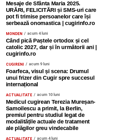
Mesaje de Sfânta Maria 2025.
URĂRI, FELICITĂRI și SMS-uri care
pot fi trimise persoanelor care își
serbează onomastica | cugirinfo.ro
acum 4 luni
MONDEN
Când pică Paștele ortodox și cel
catolic 2027, dar și în următorii ani |
cugirinfo.ro
acum 9 luni
CUGIRENI
Foarfeca, visul și scena: Drumul
unui frizer din Cugir spre succesul
internațional
acum 10 luni
ACTUALITATE
Medicul cugirean Terezia Mureșan-
Samoilescu a primit, la Berlin,
premiul pentru studiul legat de
modalitățile actuale de tratament
ale plăgilor greu vindecabile
acum 4 luni
ACTUALITATE