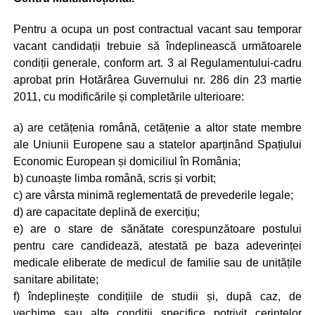
Pentru a ocupa un post contractual vacant sau temporar
vacant candidații trebuie să îndeplinească următoarele
condiții generale, conform art. 3 al Regulamentului-cadru
aprobat prin Hotărârea Guvernului nr. 286 din 23 martie
2011, cu modificările și completările ulterioare:
a) are cetățenia română, cetățenie a altor state membre
ale Uniunii Europene sau a statelor aparținând Spațiului
Economic European și domiciliul în România;
b) cunoaște limba română, scris și vorbit;
c) are vârsta minimă reglementată de prevederile legale;
d) are capacitate deplină de exercițiu;
e) are o stare de sănătate corespunzătoare postului
pentru care candidează, atestată pe baza adeverinței
medicale eliberate de medicul de familie sau de unitățile
sanitare abilitate;
f) îndeplinește condițiile de studii și, după caz, de
vechime sau alte condiții specifice potrivit cerințelor