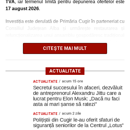
TVA
, iar termenul limită pentru depunerea ofertelor este
17 august 2026
.
Investiția este derulată de Primăria Cugir în parteneriat cu
Consiliul Județean Alba și urmărește restaurarea și
refuncționalizarea unui ansamblu gospodăresc tradițional
din localitatea Vinerea, care va deveni un centru destinat
CITEȘTE MAI MULT
activităților culturale, educaționale și expoziționale.
O gospodărie tradițională va fi
ACTUALITATE
readusă la viață
acum 15 ore
ACTUALITATE
Secretul succesului în afaceri, dezvăluit
Ansamblul este situat pe strada Principală nr. 172 din
de antreprenorul Alexandru Jittu care a
Vinerea, pe un teren de aproximativ 1.975 de metri pătrați,
lucrat pentru Elon Musk: „Dacă nu faci
aflat în proprietatea administrației locale.
asta ai mari șanse să ratezi”
acum 2 zile
ACTUALITATE
Complexul este alcătuit din patru corpuri de clădire – fosta
Polițiștii din Cugir le-au oferit sfaturi de
magazie de fierărie, casa memorială, șura și șoprul-atelier
siguranță seniorilor de la Centrul „Lotus”
– care păstrează caracteristicile unei gospodării