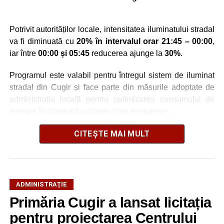
Potrivit autorităților locale, intensitatea iluminatului stradal
va fi diminuată cu
20% în intervalul orar 21:45 – 00:00
,
iar între
00:00 și 05:45
reducerea ajunge la
30%
.
Programul este valabil pentru întregul sistem de iluminat
stradal din Cugir și face parte din măsurile adoptate de
administrația locală pentru optimizarea consumului de
energie în contextul actualei crize energetice.
Autoritățile locale precizează că reducerea intensității
CITEȘTE MAI MULT
este realizată astfel încât să fie menținut un nivel adecvat
de iluminare pe timpul nopții.
ADMINISTRAŢIE
Primăria Cugir a lansat licitația
Adaugă cugirinfo.ro ca sursă
preferată pe Google
pentru proiectarea Centrului