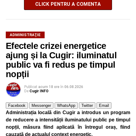
CLICK PENTRU A COMENTA
ADMINISTRAŢIE
Efectele crizei energetice
ajung și la Cugir: iluminatul
public va fi redus pe timpul
nopții
Publicat
acum 18 ore
în
06.08.2026
De
Cugir INFO
Facebook
Messenger
WhatsApp
Twitter
Email
Administrația locală din Cugir a introdus un program
de reducere a intensității iluminatului public pe timpul
nopții, măsura fiind aplicată în întregul oraș, fiind
cauzată de actualul context energetic.