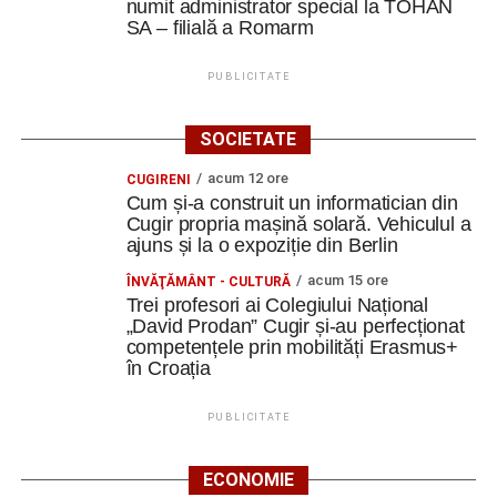
numit administrator special la TOHAN
SA – filială a Romarm
PUBLICITATE
SOCIETATE
acum 12 ore
CUGIRENI
Cum și-a construit un informatician din
Cugir propria mașină solară. Vehiculul a
ajuns și la o expoziție din Berlin
acum 15 ore
ÎNVĂŢĂMÂNT - CULTURĂ
Trei profesori ai Colegiului Național
„David Prodan” Cugir și-au perfecționat
competențele prin mobilități Erasmus+
în Croația
PUBLICITATE
ECONOMIE