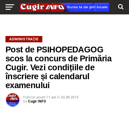
ADMINISTRAŢIE
Post de PSIHOPEDAGOG
scos la concurs de Primăria
Cugir. Vezi condițiile de
înscriere și calendarul
examenului
Publicat
acum 11 ani
în
22.08.2015
De
Cugir INFO