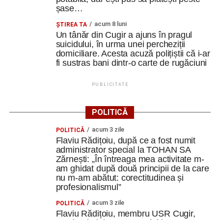
șase…
Cum și-a construit un informatician din Cugir propria
acum 8 luni
ȘTIREA TA
mașină solară. Vehiculul a ajuns și la o expoziție din
Un tânăr din Cugir a ajuns în pragul
Berlin
suicidului, în urma unei percheziții
domiciliare. Acesta acuză polițiștii că i-ar
Trei profesori ai Colegiului Național „David Prodan”
fi sustras bani dintr-o carte de rugăciuni
Cugir și-au perfecționat competențele prin
mobilități Erasmus+ în Croația
PUBLICITATE
Secretul succesului în afaceri, dezvăluit de
antreprenorul Alexandru Jittu care a lucrat pentru
POLITICĂ
Elon Musk: „Dacă nu faci asta ai mari șanse să
acum 3 zile
ratezi”
POLITICĂ
Flaviu Rădițoiu, după ce a fost numit
administrator special la TOHAN SA
Facebook
Messenger
WhatsApp
Twitter
Email
Zărnești: „În întreaga mea activitate m-
am ghidat după două principii de la care
nu m-am abătut: corectitudinea și
profesionalismul”
acum 3 zile
POLITICĂ
Flaviu Rădițoiu, membru USR Cugir,