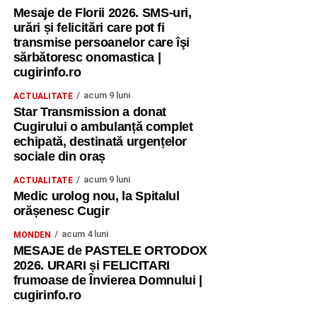
Mesaje de Florii 2026. SMS-uri,
urări și felicitări care pot fi
transmise persoanelor care îşi
sărbătoresc onomastica |
cugirinfo.ro
acum 9 luni
ACTUALITATE
Star Transmission a donat
Cugirului o ambulanță complet
echipată, destinată urgențelor
sociale din oraș
acum 9 luni
ACTUALITATE
Medic urolog nou, la Spitalul
orășenesc Cugir
acum 4 luni
MONDEN
MESAJE de PASTELE ORTODOX
2026. URARI și FELICITARI
frumoase de Învierea Domnului |
cugirinfo.ro