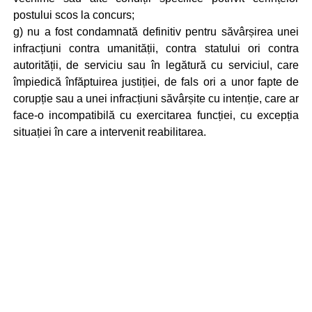
postului scos la concurs;
g) nu a fost condamnată definitiv pentru săvârșirea unei
infracțiuni contra umanității, contra statului ori contra
autorității, de serviciu sau în legătură cu serviciul, care
împiedică înfăptuirea justiției, de fals ori a unor fapte de
corupție sau a unei infracțiuni săvârșite cu intenție, care ar
face-o incompatibilă cu exercitarea funcției, cu excepția
situației în care a intervenit reabilitarea.