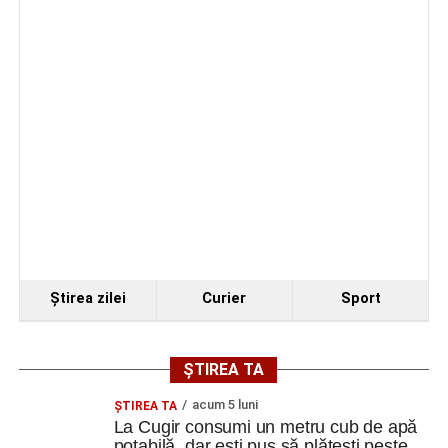
exterioare
Investiția include și reamenajarea curții, refacerea aleilor
și a spațiilor verzi, precum și integrarea întregului
ansamblu într-un concept peisagistic unitar.
După finalizarea proiectului și a lucrărilor de execuție,
Centrul multicultural „dr. Ioan Mihu” va deveni un nou
punct de interes pentru comunitatea din Vinerea și orașul
Cugir, contribuind la valorificarea patrimoniului local și la
dezvoltarea vieții culturale din zonă.
Ştirea zilei
Curier
Sport
Adaugă cugirinfo.ro ca sursă
preferată pe Google
ȘTIREA TA
acum 5 luni
ȘTIREA TA
La Cugir consumi un metru cub de apă
Ultimele știri din Cugir
potabilă, dar ești pus să plătești peste