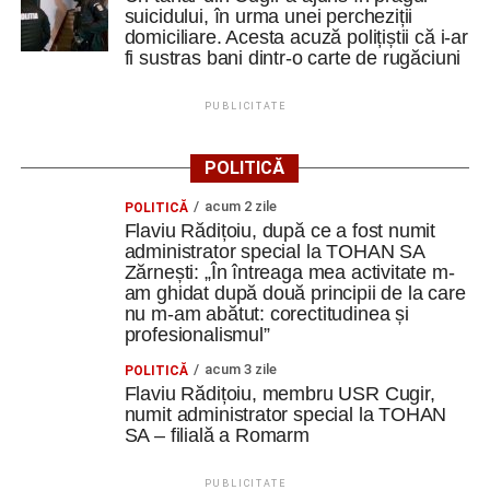
suicidului, în urma unei percheziții
domiciliare. Acesta acuză polițiștii că i-ar
fi sustras bani dintr-o carte de rugăciuni
PUBLICITATE
POLITICĂ
acum 2 zile
POLITICĂ
Flaviu Rădițoiu, după ce a fost numit
administrator special la TOHAN SA
Zărnești: „În întreaga mea activitate m-
am ghidat după două principii de la care
nu m-am abătut: corectitudinea și
profesionalismul”
acum 3 zile
POLITICĂ
Flaviu Rădițoiu, membru USR Cugir,
numit administrator special la TOHAN
SA – filială a Romarm
PUBLICITATE