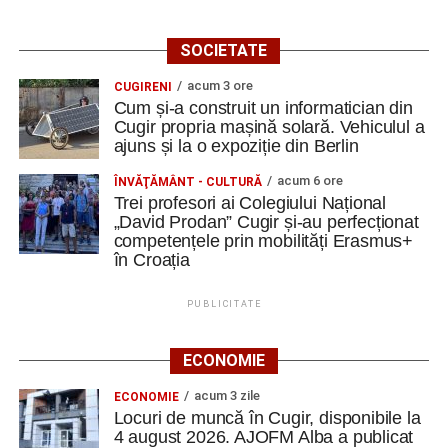
SOCIETATE
acum 3 ore
CUGIRENI
Cum și-a construit un informatician din
Cugir propria mașină solară. Vehiculul a
ajuns și la o expoziție din Berlin
acum 6 ore
ÎNVĂŢĂMÂNT - CULTURĂ
Trei profesori ai Colegiului Național
„David Prodan” Cugir și-au perfecționat
competențele prin mobilități Erasmus+
în Croația
PUBLICITATE
ECONOMIE
acum 3 zile
ECONOMIE
Locuri de muncă în Cugir, disponibile la
4 august 2026. AJOFM Alba a publicat