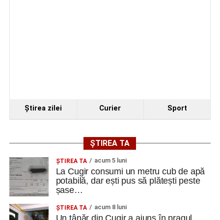
Secretul succesului în afaceri, dezvăluit de
antreprenorul Alexandru Jittu care a lucrat pentru
Elon Musk: „Dacă nu faci asta ai mari șanse să
ratezi”
Facebook
Messenger
WhatsApp
Twitter
Email
Ştirea zilei
Curier
Sport
ȘTIREA TA
acum 5 luni
ȘTIREA TA
La Cugir consumi un metru cub de apă
potabilă, dar ești pus să plătești peste
șase…
acum 8 luni
ȘTIREA TA
Un tânăr din Cugir a ajuns în pragul