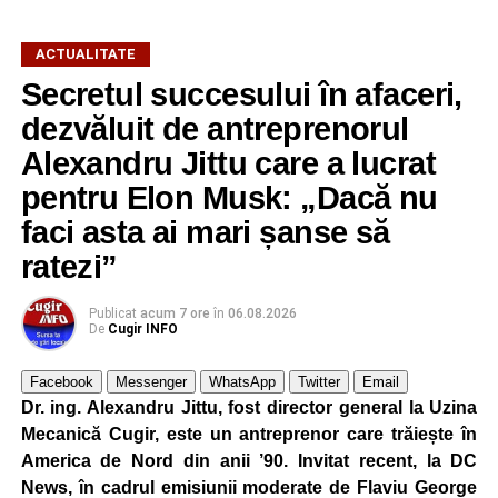
ACTUALITATE
Secretul succesului în afaceri,
dezvăluit de antreprenorul
Alexandru Jittu care a lucrat
pentru Elon Musk: „Dacă nu
faci asta ai mari șanse să
ratezi”
Publicat
acum 7 ore
în
06.08.2026
De
Cugir INFO
Facebook
Messenger
WhatsApp
Twitter
Email
Dr. ing. Alexandru Jittu, fost director general la Uzina
Mecanică Cugir, este un antreprenor care trăiește în
America de Nord din anii ’90. Invitat recent, la DC
News, în cadrul emisiunii moderate de Flaviu George