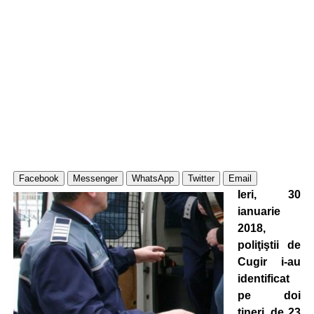
Facebook
Messenger
WhatsApp
Twitter
Email
Ieri, 30
ianuarie
2018,
poliţiştii de
Cugir i-au
identificat
pe doi
tineri, de 23