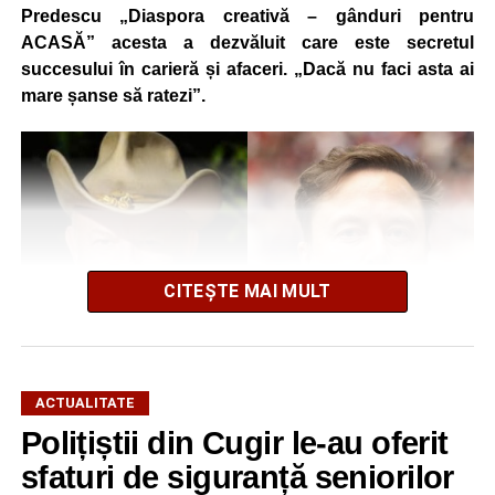
Predescu „Diaspora creativă – gânduri pentru
ACASĂ” acesta a dezvăluit care este secretul
succesului în carieră și afaceri. „Dacă nu faci asta ai
mare șanse să ratezi”.
CITEȘTE MAI MULT
ACTUALITATE
El a mărturisit totodată că a avut șansa să lucreze cu Elon
Polițiștii din Cugir le-au oferit
Musk, fondatorul Tesla, SpaceX și xAI.
sfaturi de siguranță seniorilor