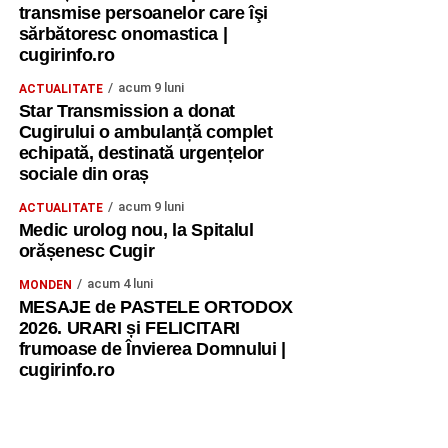
transmise persoanelor care îşi
sărbătoresc onomastica |
cugirinfo.ro
acum 9 luni
ACTUALITATE
Star Transmission a donat
Cugirului o ambulanță complet
echipată, destinată urgențelor
sociale din oraș
acum 9 luni
ACTUALITATE
Medic urolog nou, la Spitalul
orășenesc Cugir
acum 4 luni
MONDEN
MESAJE de PASTELE ORTODOX
2026. URARI și FELICITARI
frumoase de Învierea Domnului |
cugirinfo.ro