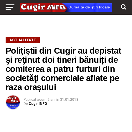
ACTUALITATE
Poliţiştii din Cugir au depistat
şi reţinut doi tineri bănuiți de
comiterea a patru furturi din
societăţi comerciale aflate pe
raza orașului
Publicat
acum 9 ani
în
31.01.2018
De
Cugir INFO