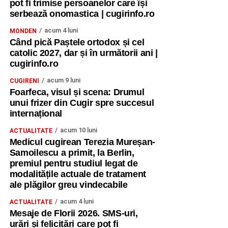
pot fi trimise persoanelor care își
serbează onomastica | cugirinfo.ro
acum 4 luni
MONDEN
Când pică Paștele ortodox și cel
catolic 2027, dar și în următorii ani |
cugirinfo.ro
acum 9 luni
CUGIRENI
Foarfeca, visul și scena: Drumul
unui frizer din Cugir spre succesul
internațional
acum 10 luni
ACTUALITATE
Medicul cugirean Terezia Mureșan-
Samoilescu a primit, la Berlin,
premiul pentru studiul legat de
modalitățile actuale de tratament
ale plăgilor greu vindecabile
acum 4 luni
ACTUALITATE
Mesaje de Florii 2026. SMS-uri,
urări și felicitări care pot fi