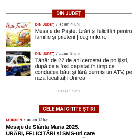
DIN JUDEȚ
acum 4 luni
DIN JUDEŢ
Mesaje de Paște. Urări și felicitări pentru
familie și prieteni | cugirinfo.ro
acum 5 luni
DIN JUDEŢ
Tânăr de 27 de ani cercetat de polițiști,
după ce a fost depistat în timp ce
conducea băut și fără permis un ATV, pe
raza localității Unirea
PUBLICITATE
CELE MAI CITITE ȘTIRI
acum 12 luni
MONDEN
Mesaje de Sfânta Maria 2025.
URĂRI, FELICITĂRI și SMS-uri care