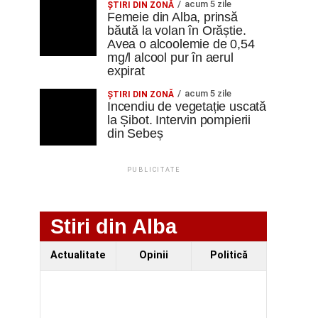
acum 5 zile
ŞTIRI DIN ZONĂ
Femeie din Alba, prinsă
băută la volan în Orăștie.
Avea o alcoolemie de 0,54
mg/l alcool pur în aerul
expirat
acum 5 zile
ŞTIRI DIN ZONĂ
Incendiu de vegetație uscată
la Șibot. Intervin pompierii
din Sebeș
PUBLICITATE
Stiri din Alba
Actualitate
Opinii
Politică