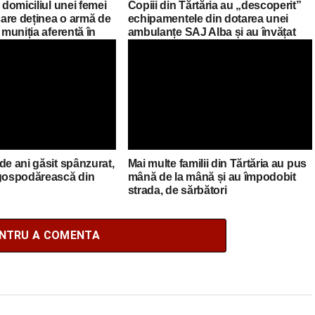
 domiciliul unei femei
Copiii din Tărtăria au „descoperit”
 care deținea o armă de
echipamentele din dotarea unei
 muniția aferentă în
ambulanțe SAJ Alba și au învățat
cum să salveze vieți
de ani găsit spânzurat,
Mai multe familii din Tărtăria au pus
 gospodărească din
mână de la mână și au împodobit
strada, de sărbători
ENTRU A COMENTA