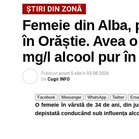
ŞTIRI DIN ZONĂ
Femeie din Alba, 
în Orăștie. Avea 
mg/l alcool pur în
Publicat
acum 5 zile
în
03.08.2026
De
Cugir INFO
Facebook
Messenger
WhatsApp
Twitter
Emai
O femeie în vârstă de 34 de ani, din ju
depistată conducând sub influența alcoo