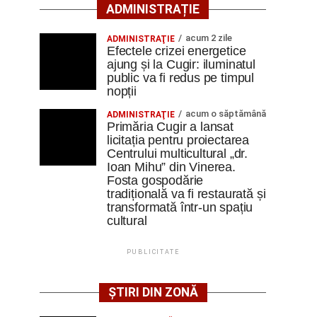
ADMINISTRAȚIE
acum 2 zile
ADMINISTRAŢIE
Efectele crizei energetice
ajung și la Cugir: iluminatul
public va fi redus pe timpul
nopții
acum o săptămână
ADMINISTRAŢIE
Primăria Cugir a lansat
licitația pentru proiectarea
Centrului multicultural „dr.
Ioan Mihu” din Vinerea.
Fosta gospodărie
tradițională va fi restaurată și
transformată într-un spațiu
cultural
PUBLICITATE
ȘTIRI DIN ZONĂ