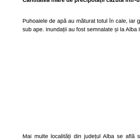
Cantitatea mare de precipotații căzută într-u
Puhoaiele de apă au măturat totul în cale, iar g
sub ape. Inundații au fost semnalate și la Alba I
Mai multe localități din județul Alba se află 