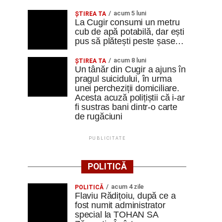
acum 5 luni
ȘTIREA TA
La Cugir consumi un metru
cub de apă potabilă, dar ești
pus să plătești peste șase…
acum 8 luni
ȘTIREA TA
Un tânăr din Cugir a ajuns în
pragul suicidului, în urma
unei percheziții domiciliare.
Acesta acuză polițiștii că i-ar
fi sustras bani dintr-o carte
de rugăciuni
PUBLICITATE
POLITICĂ
acum 4 zile
POLITICĂ
Flaviu Rădițoiu, după ce a
fost numit administrator
special la TOHAN SA