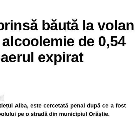
prinsă băută la volan
o alcoolemie de 0,54
 aerul expirat
l
dețul Alba, este cercetată penal după ce a fost
lului pe o stradă din municipiul Orăștie.