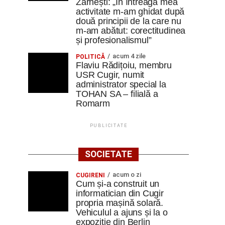
Zărnești: „În întreaga mea
activitate m-am ghidat după
două principii de la care nu
m-am abătut: corectitudinea
și profesionalismul”
acum 4 zile
POLITICĂ
Flaviu Rădițoiu, membru
USR Cugir, numit
administrator special la
TOHAN SA – filială a
Romarm
PUBLICITATE
SOCIETATE
acum o zi
CUGIRENI
Cum și-a construit un
informatician din Cugir
propria mașină solară.
Vehiculul a ajuns și la o
expoziție din Berlin