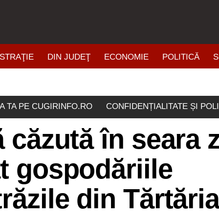
STRAŢIE
DIN JUDEŢ
ECONOMIE
POLITICĂ
S
ŞTIRI DIN ZONĂ
A TA PE CUGIRINFO.RO
CONFIDENȚIALITATE ȘI POL
ă căzută în seara z
at gospodăriile
răzile din Tărtări