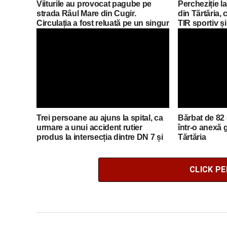
Viiturile au provocat pagube pe
Percheziție la
strada Râul Mare din Cugir.
din Tărtăria,
Circulația a fost reluată pe un singur
TIR sportiv și
sens
mod ilegal
Trei persoane au ajuns la spital, ca
Bărbat de 82 
urmare a unui accident rutier
într-o anexă
produs la intersecția dintre DN 7 și
Tărtăria
DJ 705E
CLICK P