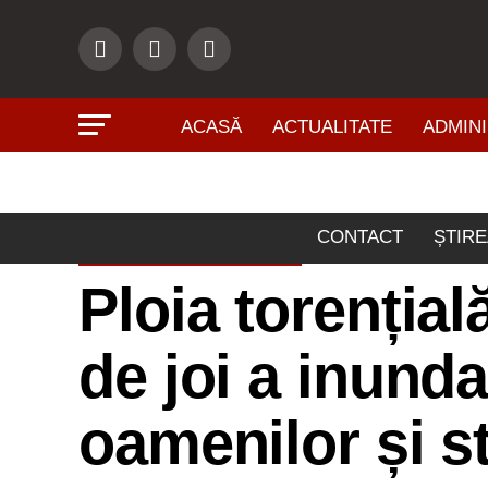
ACASĂ
ACTUALITATE
ADMINI
CONTACT
ȘTIRE
ŞTIRI DIN ZONĂ
Ploia torențial
de joi a inund
oamenilor și st