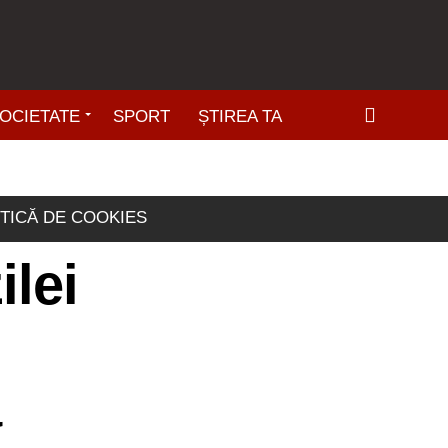
OCIETATE
SPORT
ȘTIREA TA
ITICĂ DE COOKIES
ilei
a