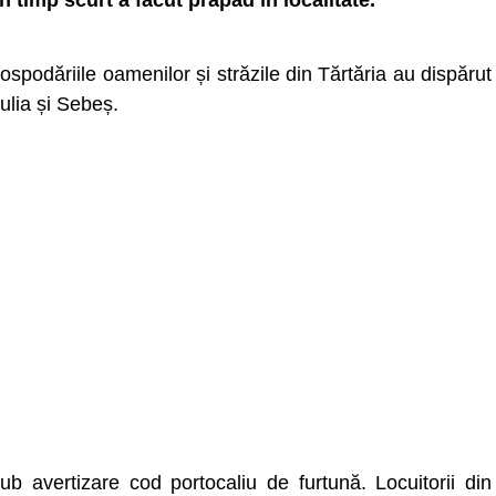
n timp scurt a făcut prăpăd în localitate.
ospodăriile oamenilor și străzile din Tărtăria au dispărut
ulia și Sebeș.
sub avertizare cod portocaliu de furtună. Locuitorii din