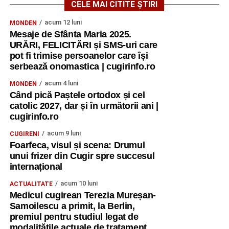
CELE MAI CITITE ȘTIRI
acum 12 luni
MONDEN
Mesaje de Sfânta Maria 2025.
URĂRI, FELICITĂRI și SMS-uri care
pot fi trimise persoanelor care își
serbează onomastica | cugirinfo.ro
acum 4 luni
MONDEN
Când pică Paștele ortodox și cel
catolic 2027, dar și în următorii ani |
cugirinfo.ro
acum 9 luni
CUGIRENI
Foarfeca, visul și scena: Drumul
unui frizer din Cugir spre succesul
internațional
acum 10 luni
ACTUALITATE
Medicul cugirean Terezia Mureșan-
Samoilescu a primit, la Berlin,
premiul pentru studiul legat de
modalitățile actuale de tratament