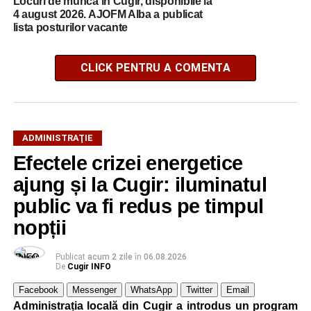
Locuri de muncă în Cugir, disponibile la
4 august 2026. AJOFM Alba a publicat
lista posturilor vacante
CLICK PENTRU A COMENTA
ADMINISTRAŢIE
Efectele crizei energetice
ajung și la Cugir: iluminatul
public va fi redus pe timpul
nopții
Publicat
acum 2 zile
în
06.08.2026
De
Cugir INFO
Facebook
Messenger
WhatsApp
Twitter
Email
Administrația locală din Cugir a introdus un program