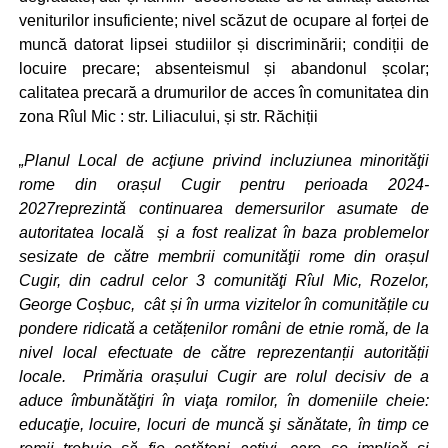
veniturilor insuficiente; nivel scăzut de ocupare al forței de
muncă datorat lipsei studiilor și discriminării; condiții de
locuire precare; absenteismul și abandonul școlar;
calitatea precară a drumurilor de acces în comunitatea din
zona Rîul Mic : str. Liliacului, și str. Răchiții
„Planul Local de acţiune privind incluziunea minorităţii
rome din orașul Cugir pentru perioada 2024-
2027reprezintă continuarea demersurilor asumate de
autoritatea locală și a fost realizat în baza problemelor
sesizate de către membrii comunităţii rome din orașul
Cugir, din cadrul celor 3 comunităţi Rîul Mic, Rozelor,
George Coșbuc, cât și în urma vizitelor în comunitățile cu
pondere ridicată a cetățenilor români de etnie romă, de la
nivel local efectuate de către reprezentanții autorității
locale.
Primăria orașului Cugir are rolul decisiv de a
aduce îmbunătăţiri în viaţa romilor, în domeniile cheie:
educaţie, locuire, locuri de muncă şi sănătate, în timp ce