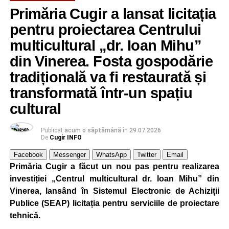
Primăria Cugir a lansat licitația
Adaugă cugirinfo.ro ca sursă
preferată pe Google
pentru proiectarea Centrului
multicultural „dr. Ioan Mihu”
din Vinerea. Fosta gospodărie
Ultimele știri din Cugir
tradițională va fi restaurată și
Cum și-a construit un informatician din Cugir propria
transformată într-un spațiu
mașină solară. Vehiculul a ajuns și la o expoziție din
cultural
Berlin
Trei profesori ai Colegiului Național „David Prodan”
Publicat
acum o săptămână
în
29.07.2026
Cugir și-au perfecționat competențele prin
De
Cugir INFO
mobilități Erasmus+ în Croația
Facebook
Messenger
WhatsApp
Twitter
Email
Secretul succesului în afaceri, dezvăluit de
Primăria Cugir a făcut un nou pas pentru realizarea
antreprenorul Alexandru Jittu care a lucrat pentru
investiției „Centrul multicultural dr. Ioan Mihu” din
Elon Musk: „Dacă nu faci asta ai mari șanse să
Vinerea, lansând în Sistemul Electronic de Achiziții
ratezi”
Publice (SEAP) licitația pentru serviciile de proiectare
tehnică.
Facebook
Messenger
WhatsApp
Twitter
Email