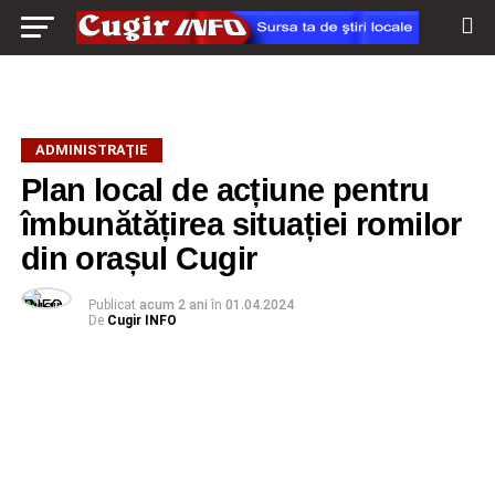
ADMINISTRAŢIE
Plan local de acțiune pentru
îmbunătățirea situației romilor
din orașul Cugir
Publicat
acum 2 ani
în
01.04.2024
De
Cugir INFO