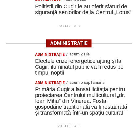
ACTUALITATE
Complexul este alcătuit din patru corpuri de clădire – fosta
Polițiștii din Cugir le-au oferit sfaturi de
magazie de fierărie, casa memorială, șura și șoprul-atelier
siguranță seniorilor de la Centrul „Lotus”
– care păstrează caracteristicile unei gospodării
tradiționale din zonă. Curtea include elemente autentice,
PUBLICITATE
precum pavajul din piatră de râu și o fântână.
ADMINISTRAȚIE
Clădirile au nevoie de lucrări
acum 2 zile
ADMINISTRAŢIE
ample de consolidare
Efectele crizei energetice ajung și la
Cugir: iluminatul public va fi redus pe
Potrivit documentației de licitație, expertizele tehnice au
timpul nopții
identificat degradări importante ale construcțiilor. Printre
acum o săptămână
ADMINISTRAŢIE
acestea se numără infiltrații de apă, umiditate, degradarea
Primăria Cugir a lansat licitația pentru
elementelor din lemn și a acoperișurilor, dar și prăbușirea
proiectarea Centrului multicultural „dr.
Ioan Mihu” din Vinerea. Fosta
parțială a șurii.
gospodărie tradițională va fi restaurată
și transformată într-un spațiu cultural
De asemenea, instalațiile existente sunt depășite din
punct de vedere tehnic, fiind necesară refacerea
PUBLICITATE
instalațiilor electrice, sanitare și termice, precum și
modernizarea sistemelor de evacuare a apelor pluviale.