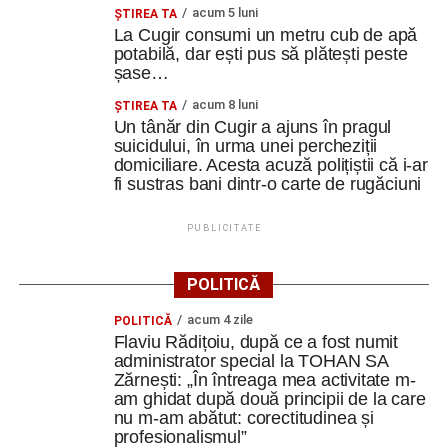
acum 5 luni
ȘTIREA TA
La Cugir consumi un metru cub de apă
Ultimele știri din Cugir
potabilă, dar ești pus să plătești peste
șase…
Cum și-a construit un informatician din Cugir propria
acum 8 luni
ȘTIREA TA
mașină solară. Vehiculul a ajuns și la o expoziție din
Un tânăr din Cugir a ajuns în pragul
Berlin
suicidului, în urma unei percheziții
domiciliare. Acesta acuză polițiștii că i-ar
Trei profesori ai Colegiului Național „David Prodan”
fi sustras bani dintr-o carte de rugăciuni
Cugir și-au perfecționat competențele prin
mobilități Erasmus+ în Croația
PUBLICITATE
Secretul succesului în afaceri, dezvăluit de
antreprenorul Alexandru Jittu care a lucrat pentru
POLITICĂ
Elon Musk: „Dacă nu faci asta ai mari șanse să
acum 4 zile
ratezi”
POLITICĂ
Flaviu Rădițoiu, după ce a fost numit
administrator special la TOHAN SA
Facebook
Messenger
WhatsApp
Twitter
Email
Zărnești: „În întreaga mea activitate m-
am ghidat după două principii de la care
nu m-am abătut: corectitudinea și
profesionalismul”