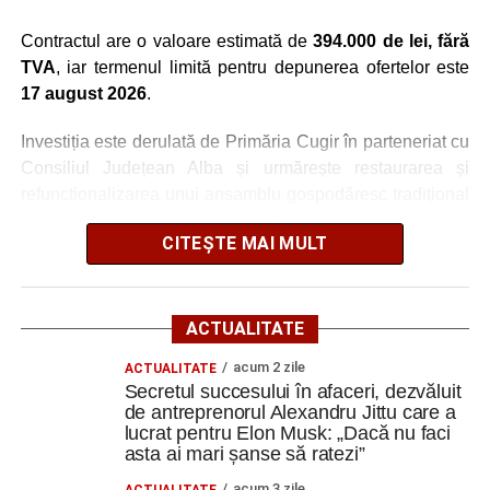
Contractul are o valoare estimată de
394.000 de lei, fără
TVA
, iar termenul limită pentru depunerea ofertelor este
17 august 2026
.
Investiția este derulată de Primăria Cugir în parteneriat cu
Consiliul Județean Alba și urmărește restaurarea și
refuncționalizarea unui ansamblu gospodăresc tradițional
din localitatea Vinerea, care va deveni un centru destinat
CITEȘTE MAI MULT
activităților culturale, educaționale și expoziționale.
O gospodărie tradițională va fi
ACTUALITATE
readusă la viață
acum 2 zile
ACTUALITATE
Secretul succesului în afaceri, dezvăluit
Ansamblul este situat pe strada Principală nr. 172 din
de antreprenorul Alexandru Jittu care a
Vinerea, pe un teren de aproximativ 1.975 de metri pătrați,
lucrat pentru Elon Musk: „Dacă nu faci
aflat în proprietatea administrației locale.
asta ai mari șanse să ratezi”
acum 3 zile