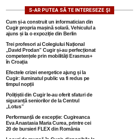
S-AR PUTEA SĂ TE INTERESEZE ȘI
Cum și-a construit un informatician din
Cugir propria mașină solară. Vehiculul a
ajuns și la o expoziție din Berlin
Trei profesori ai Colegiului Național
„David Prodan” Cugir și-au perfecționat
competențele prin mobilități Erasmus+
în Croația
Efectele crizei energetice ajung și la
Cugir: iluminatul public va fi redus pe
timpul nopții
Polițiștii din Cugir le-au oferit sfaturi de
siguranță seniorilor de la Centrul
„Lotus”
Performanță de excepție: Cugireanca
Eva Anastasia Maria Curea, printre cei
20 de bursieri FLEX din România