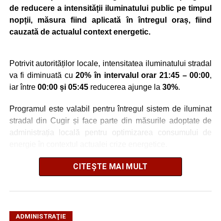
de reducere a intensității iluminatului public pe timpul
nopții, măsura fiind aplicată în întregul oraș, fiind
cauzată de actualul context energetic.
Potrivit autorităților locale, intensitatea iluminatului stradal
va fi diminuată cu
20% în intervalul orar 21:45 – 00:00
,
iar între
00:00 și 05:45
reducerea ajunge la
30%
.
Programul este valabil pentru întregul sistem de iluminat
stradal din Cugir și face parte din măsurile adoptate de
administrația locală pentru optimizarea consumului de
energie în contextul actualei crize energetice.
Autoritățile locale precizează că reducerea intensității
CITEȘTE MAI MULT
este realizată astfel încât să fie menținut un nivel adecvat
de iluminare pe timpul nopții.
ADMINISTRAŢIE