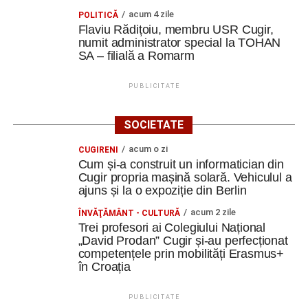
acum 4 zile
POLITICĂ
Flaviu Rădițoiu, membru USR Cugir,
numit administrator special la TOHAN
SA – filială a Romarm
PUBLICITATE
SOCIETATE
acum o zi
CUGIRENI
Cum și-a construit un informatician din
Cugir propria mașină solară. Vehiculul a
ajuns și la o expoziție din Berlin
acum 2 zile
ÎNVĂŢĂMÂNT - CULTURĂ
Trei profesori ai Colegiului Național
„David Prodan” Cugir și-au perfecționat
competențele prin mobilități Erasmus+
în Croația
PUBLICITATE