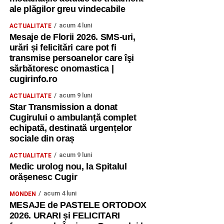
ale plăgilor greu vindecabile
acum 4 luni
ACTUALITATE
Mesaje de Florii 2026. SMS-uri,
urări și felicitări care pot fi
transmise persoanelor care îşi
sărbătoresc onomastica |
cugirinfo.ro
acum 9 luni
ACTUALITATE
Star Transmission a donat
Cugirului o ambulanță complet
echipată, destinată urgențelor
sociale din oraș
acum 9 luni
ACTUALITATE
Medic urolog nou, la Spitalul
orășenesc Cugir
acum 4 luni
MONDEN
MESAJE de PASTELE ORTODOX
2026. URARI și FELICITARI