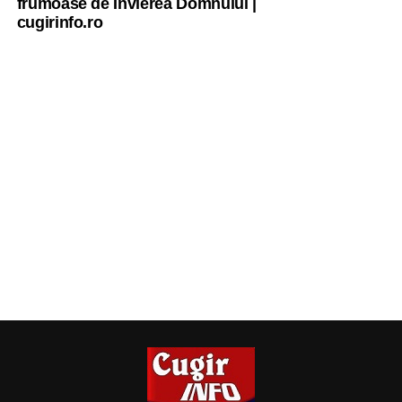
frumoase de Învierea Domnului |
cugirinfo.ro