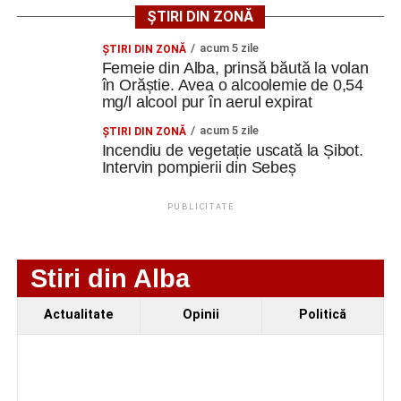
ȘTIRI DIN ZONĂ
Specialiștii apreciază însă că ansamblul poate fi restaurat
acum 5 zile
ŞTIRI DIN ZONĂ
și pus în valoare, cu respectarea soluțiilor tehnice ce vor fi
Femeie din Alba, prinsă băută la volan
stabilite în cadrul proiectului.
în Orăștie. Avea o alcoolemie de 0,54
mg/l alcool pur în aerul expirat
Spații pentru cultură, educație
acum 5 zile
ŞTIRI DIN ZONĂ
Incendiu de vegetație uscată la Șibot.
și evenimente
Intervin pompierii din Sebeș
Prin această investiție, autoritățile locale își propun să
PUBLICITATE
conserve patrimoniul construit al localității Vinerea și, în
același timp, să ofere comunității un spațiu modern
destinat organizării de activități culturale, expoziții,
Stiri din Alba
ateliere și evenimente educaționale.
Actualitate
Opinii
Politică
Proiectul prevede restaurarea elementelor arhitecturale
originale, reorganizarea unor spații interioare și dotarea
clădirilor cu instalații moderne de încălzire, iluminat și
siguranță, fără a afecta caracterul istoric al ansamblului.