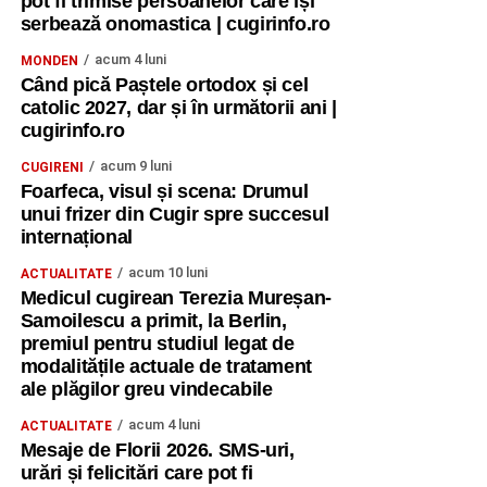
pot fi trimise persoanelor care își
serbează onomastica | cugirinfo.ro
acum 4 luni
MONDEN
Când pică Paștele ortodox și cel
catolic 2027, dar și în următorii ani |
cugirinfo.ro
acum 9 luni
CUGIRENI
Foarfeca, visul și scena: Drumul
unui frizer din Cugir spre succesul
internațional
acum 10 luni
ACTUALITATE
Medicul cugirean Terezia Mureșan-
Samoilescu a primit, la Berlin,
premiul pentru studiul legat de
modalitățile actuale de tratament
ale plăgilor greu vindecabile
acum 4 luni
ACTUALITATE
Mesaje de Florii 2026. SMS-uri,
urări și felicitări care pot fi