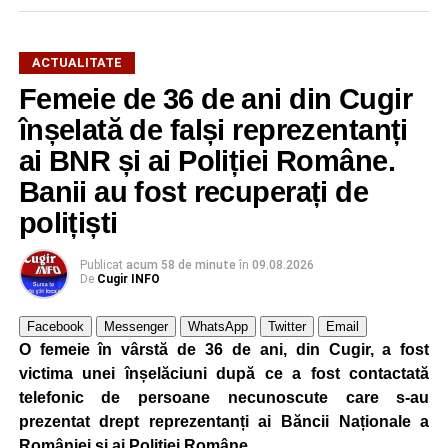
ACTUALITATE
Femeie de 36 de ani din Cugir
înșelată de falși reprezentanți
ai BNR și ai Poliției Române.
Banii au fost recuperați de
polițiști
Publicat
acum 58 de minute
în
09.08.2026
De
Cugir INFO
Facebook
Messenger
WhatsApp
Twitter
Email
O femeie în vârstă de 36 de ani, din Cugir, a fost
victima unei înșelăciuni după ce a fost contactată
telefonic de persoane necunoscute care s-au
prezentat drept reprezentanți ai Băncii Naționale a
României și ai Poliției Române.