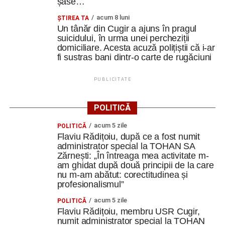
șase…
Lăzărescu” Cugir
acum 8 luni
ȘTIREA TA
„Roș-albaștrii”, o nouă victorie în meciurile de
Un tânăr din Cugir a ajuns în pragul
pregătire: Metalurgistul Cugir – FC Inter Sibiu 1-0
suicidului, în urma unei percheziții
(0-0)
domiciliare. Acesta acuză polițiștii că i-ar
fi sustras bani dintr-o carte de rugăciuni
Facebook
Messenger
WhatsApp
Twitter
Email
PUBLICITATE
POLITICĂ
acum 5 zile
POLITICĂ
Flaviu Rădițoiu, după ce a fost numit
administrator special la TOHAN SA
Zărnești: „În întreaga mea activitate m-
am ghidat după două principii de la care
nu m-am abătut: corectitudinea și
profesionalismul”
acum 5 zile
POLITICĂ
Flaviu Rădițoiu, membru USR Cugir,
numit administrator special la TOHAN