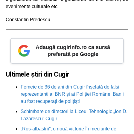
evenimente culturale etc.
Constantin Predescu
Adaugă cugirinfo.ro ca sursă
preferată pe Google
Ultimele știri din Cugir
Femeie de 36 de ani din Cugir înșelată de falși
reprezentanți ai BNR și ai Poliției Române. Banii
au fost recuperați de polițiști
Schimbare de directori la Liceul Tehnologic „Ion D.
Lăzărescu” Cugir
„Roș-albaștrii”, o nouă victorie în meciurile de