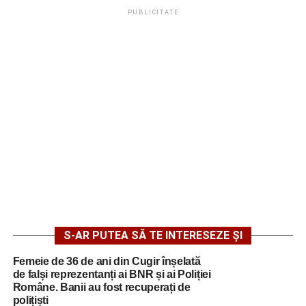
PUBLICITATE
S-AR PUTEA SĂ TE INTERESEZE ȘI
Femeie de 36 de ani din Cugir înșelată
de falși reprezentanți ai BNR și ai Poliției
Române. Banii au fost recuperați de
polițiști