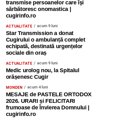
transmise persoanelor care îşi
sărbătoresc onomastica |
cugirinfo.ro
acum 9 luni
ACTUALITATE
Star Transmission a donat
Cugirului o ambulanță complet
echipată, destinată urgențelor
sociale din oraș
acum 9 luni
ACTUALITATE
Medic urolog nou, la Spitalul
orășenesc Cugir
acum 4 luni
MONDEN
MESAJE de PASTELE ORTODOX
2026. URARI și FELICITARI
frumoase de Învierea Domnului |
cugirinfo.ro