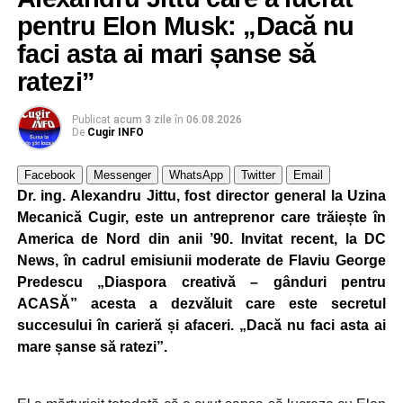
Judecătoria Alba Iulia.
pentru Elon Musk: „Dacă nu
faci asta ai mari șanse să
Polițiștii au reușit să blocheze suma transferată și să
recupereze integral cei
68.989 de lei
, bani care au fost
ratezi”
restituiți persoanei vătămate.
Publicat
acum 3 zile
în
06.08.2026
De
Cugir INFO
Cercetările continuă sub aspectul săvârșirii infracțiunii de
înșelăciune, în vederea identificării autorilor.
Facebook
Messenger
WhatsApp
Twitter
Email
Dr. ing. Alexandru Jittu, fost director general la Uzina
Poliția avertizează: nu vă lăsați
Mecanică Cugir, este un antreprenor care trăiește în
convinși de documente trimise
America de Nord din anii ’90. Invitat recent, la DC
News, în cadrul emisiunii moderate de Flaviu George
online
Predescu „Diaspora creativă – gânduri pentru
ACASĂ” acesta a dezvăluit care este secretul
Polițiștii atrag atenția că fotografiile unor legitimații sau
succesului în carieră și afaceri. „Dacă nu faci asta ai
documente oficiale pot fi falsificate sau chiar generate cu
mare șanse să ratezi”.
ajutorul inteligenței artificiale.
„Nu vă încredeți în «documentele» pe care aceștia vi