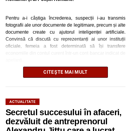
Pentru a-i câștiga încrederea, suspecții i-au transmis
fotografii ale unor documente de legitimare, precum și alte
documente create cu ajutorul inteligenței artificiale.
Convinsă că discută cu reprezentanți ai unor instituții
oficiale, femeia a fost determinată să își transfere
economiile din contul curent într-un cont bancar indicat de
apelanți.
CITEȘTE MAI MULT
La scurt timp după efectuarea transferului, femeia și-a dat
seama că a fost victima unei înșelăciuni și a sesizat
Poliția Orașului Cugir.
Intervenția rapidă a polițiștilor a făcut posibilă recuperarea
ACTUALITATE
integrală a prejudiciului. Agentul principal de poliție Bota
Secretul succesului în afaceri,
Cătălin Mihai, din cadrul Compartimentului de Investigații
dezvăluit de antreprenorul
Criminale, a desfășurat cu operativitate activitățile
specifice, sub supravegherea Parchetului de pe lângă
Alexandru Jittu care a lucrat