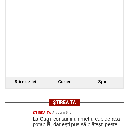
bazat pe fizică, pe mecanica fluidelor, pe electrostatică”
, a
spus Alexandru Jittu.
Constantin PREDESCU
Adaugă cugirinfo.ro ca sursă
preferată pe Google
Ştirea zilei
Curier
Sport
Ultimele știri din Cugir
Femeie de 36 de ani din Cugir înșelată de falși
ȘTIREA TA
reprezentanți ai BNR și ai Poliției Române. Banii au
acum 5 luni
ȘTIREA TA
fost recuperați de polițiști
La Cugir consumi un metru cub de apă
potabilă, dar ești pus să plătești peste
Schimbare de directori la Liceul Tehnologic „Ion D.