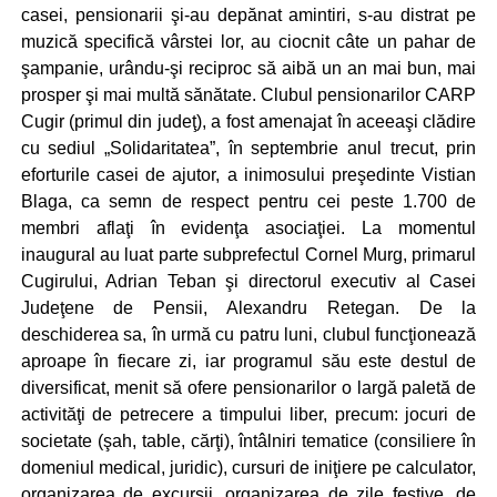
casei, pensionarii şi-au depănat amintiri, s-au distrat pe
muzică specifică vârstei lor, au ciocnit câte un pahar de
şampanie, urându-şi reciproc să aibă un an mai bun, mai
prosper şi mai multă sănătate. Clubul pensionarilor CARP
Cugir (primul din judeţ), a fost amenajat în aceeaşi clădire
cu sediul „Solidaritatea”, în septembrie anul trecut, prin
eforturile casei de ajutor, a inimosului preşedinte Vistian
Blaga, ca semn de respect pentru cei peste 1.700 de
membri aflaţi în evidenţa asociaţiei. La momentul
inaugural au luat parte subprefectul Cornel Murg, primarul
Cugirului, Adrian Teban şi directorul executiv al Casei
Judeţene de Pensii, Alexandru Retegan. De la
deschiderea sa, în urmă cu patru luni, clubul funcţionează
aproape în fiecare zi, iar programul său este destul de
diversificat, menit să ofere pensionarilor o largă paletă de
activităţi de petrecere a timpului liber, precum: jocuri de
societate (şah, table, cărţi), întâlniri tematice (consiliere în
domeniul medical, juridic), cursuri de iniţiere pe calculator,
organizarea de excursii, organizarea de zile festive, de