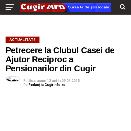
ACTUALITATE
Petrecere la Clubul Casei de
Ajutor Reciproc a
Pensionarilor din Cugir
Publicat
acum 12 ani
în
09.01.2015
De
Redacția Cugirinfo.ro