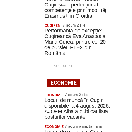
Cugir și-au perfecționat
competențele prin mobilități
Erasmus+ în Croația
acum 2 zile
CUGIRENI
Performanță de excepție:
Cugireanca Eva Anastasia
Maria Curea, printre cei 20
de bursieri FLEX din
România
PUBLICITATE
ECONOMIE
acum 2 zile
ECONOMIE
Locuri de muncă în Cugir,
disponibile la 4 august 2026.
AJOFM Alba a publicat lista
posturilor vacante
acum o săptămână
ECONOMIE
Locuri de muncă în Cugir,