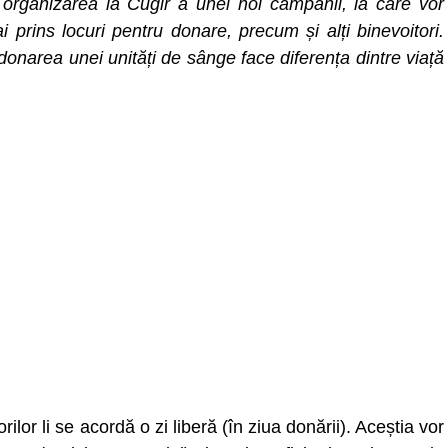
rganizarea la Cugir a unei noi campanii, la care vor
 prins locuri pentru donare, precum și alți binevoitori.
onarea unei unități de sânge face diferența dintre viață
ilor li se acordă o zi liberă (în ziua donării). Aceștia vor