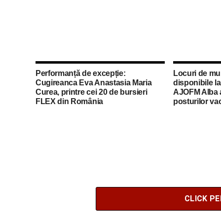
Performanță de excepție:
Locuri de mu
Cugireanca Eva Anastasia Maria
disponibile l
Curea, printre cei 20 de bursieri
AJOFM Alba a 
FLEX din România
posturilor va
CLICK P