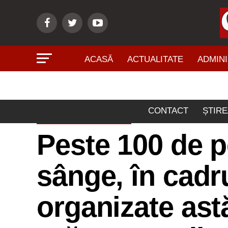
ACASĂ
ACTUALITATE
ADMINI
CONTACT
ȘTIRE
ACTUALITATE
Peste 100 de 
sânge, în cadr
organizate astă