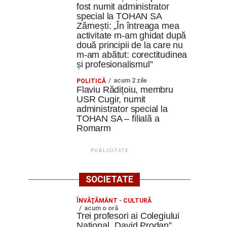
fost numit administrator
special la TOHAN SA
Zărnești: „În întreaga mea
activitate m-am ghidat după
două principii de la care nu
m-am abătut: corectitudinea
și profesionalismul”
acum 2 zile
POLITICĂ
Flaviu Rădițoiu, membru
USR Cugir, numit
administrator special la
TOHAN SA – filială a
Romarm
PUBLICITATE
SOCIETATE
ÎNVĂŢĂMÂNT - CULTURĂ
acum o oră
Trei profesori ai Colegiului
Național „David Prodan”