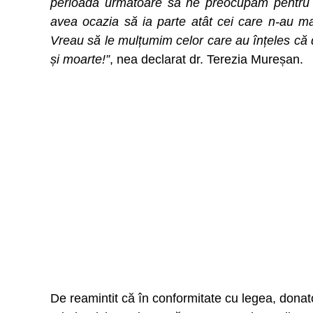
perioada următoare să ne preocupăm pentru o
avea ocazia să ia parte atât cei care n-au mai
Vreau să le mulțumim celor care au înțeles că d
și moarte!”
, nea declarat dr. Terezia Mureșan.
De reamintit că în conformitate cu legea, donator