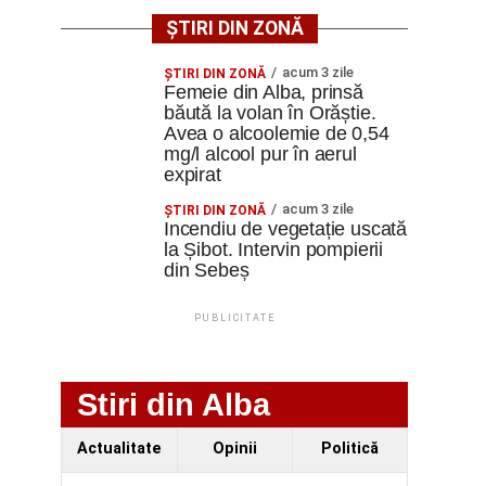
ȘTIRI DIN ZONĂ
acum 3 zile
ŞTIRI DIN ZONĂ
Femeie din Alba, prinsă
băută la volan în Orăștie.
Avea o alcoolemie de 0,54
mg/l alcool pur în aerul
expirat
acum 3 zile
ŞTIRI DIN ZONĂ
Incendiu de vegetație uscată
la Șibot. Intervin pompierii
din Sebeș
PUBLICITATE
Stiri din Alba
Actualitate
Opinii
Politică