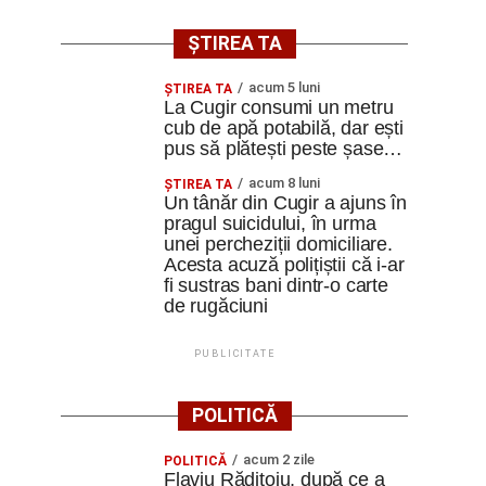
ȘTIREA TA
acum 5 luni
ȘTIREA TA
La Cugir consumi un metru
cub de apă potabilă, dar ești
pus să plătești peste șase…
acum 8 luni
ȘTIREA TA
Un tânăr din Cugir a ajuns în
pragul suicidului, în urma
unei percheziții domiciliare.
Acesta acuză polițiștii că i-ar
fi sustras bani dintr-o carte
de rugăciuni
PUBLICITATE
POLITICĂ
acum 2 zile
POLITICĂ
Flaviu Rădițoiu, după ce a