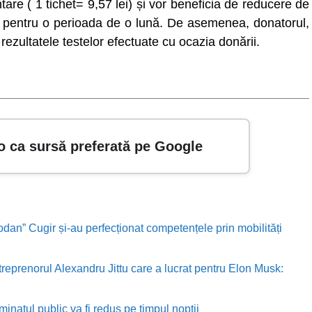
are ( 1 tichet= 9,57 lei) și vor beneficia de reducere de
pentru o perioada de o lună. De asemenea, donatorul,
 rezultatele testelor efectuate cu ocazia donării.
o ca sursă preferată pe Google
odan” Cugir și-au perfecționat competențele prin mobilități
treprenorul Alexandru Jittu care a lucrat pentru Elon Musk:
minatul public va fi redus pe timpul nopții