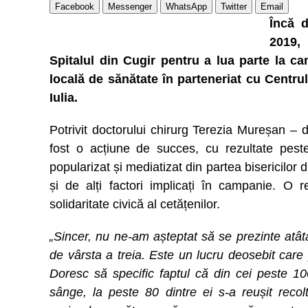
Facebook
Messenger
WhatsApp
Twitter
Email
Încă d
2019,
Spitalul din Cugir pentru a lua parte la 
locală de sănătate în parteneriat cu Centru
Iulia.
Potrivit doctorului chirurg Terezia Mureșan – 
fost o acțiune de succes, cu rezultate peste
popularizat și mediatizat din partea bisericilor 
și de alți factori implicați în campanie. O 
solidaritate civică al cetățenilor.
„Sincer, nu ne-am așteptat să se prezinte atâ
de vârsta a treia. Este un lucru deosebit car
Doresc să specific faptul că din cei peste 1
sânge, la peste 80 dintre ei s-a reușit recol