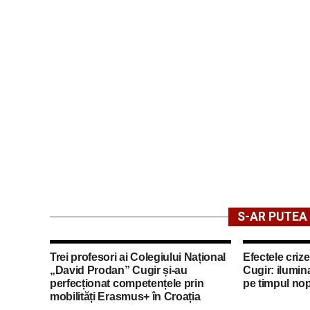
S-AR PUTEA 
Trei profesori ai Colegiului Național
Efectele crize
„David Prodan” Cugir și-au
Cugir: ilumina
perfecționat competențele prin
pe timpul nop
mobilități Erasmus+ în Croația