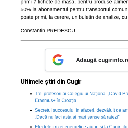
primi 7 tichete de masă, pentru produse aliment
50% la abonamentul pentru transportul comun 
poate primi, la cerere, un buletin de analize, cu
Constantin PREDESCU
Adaugă cugirinfo.r
Ultimele știri din Cugir
Trei profesori ai Colegiului Național „David Pr
Erasmus+ în Croația
Secretul succesului în afaceri, dezvăluit de an
„Dacă nu faci asta ai mari șanse să ratezi”
Efectele crizei energetice ajung și la Cugir: ilu