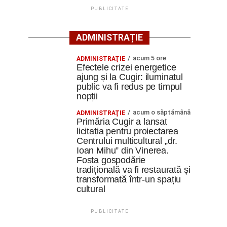
PUBLICITATE
ADMINISTRAȚIE
acum 5 ore
ADMINISTRAŢIE
Efectele crizei energetice
ajung și la Cugir: iluminatul
public va fi redus pe timpul
nopții
acum o săptămână
ADMINISTRAŢIE
Primăria Cugir a lansat
licitația pentru proiectarea
Centrului multicultural „dr.
Ioan Mihu” din Vinerea.
Fosta gospodărie
tradițională va fi restaurată și
transformată într-un spațiu
cultural
PUBLICITATE