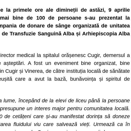
e la primele ore ale dimineții de astăzi, 9 aprilie
 mai bine de 100 de persoane s-au prezentat la
campania de donare de sânge organizată de unitatea
l de Transfuzie Sanguină Alba și Arhiepiscopia Alba
director medical la spitalul orășenesc Cugir, demersul a
 așteptări. A fost un eveniment bine organizat, bine
din Cugir și Vinerea, de către instituția locală de sănătate
reușită care a avut la bază, bunăvoința și spiritul de
ta lume, începând de la elevi de liceu până la persoane
e presupune un interes major pentru comunitatea locală.
00 de cetățeni care și-au manifestat dorința să doneze
tarea fluidului viu care salvează vieți. Urmează ca în