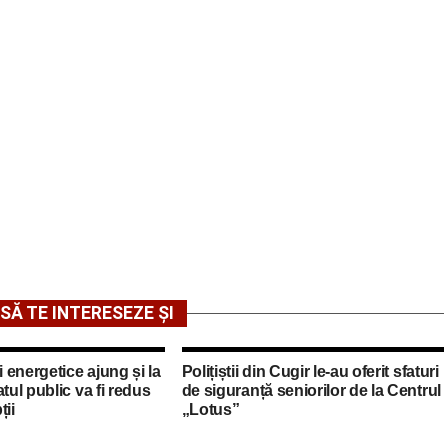
SĂ TE INTERESEZE ȘI
i energetice ajung și la
Polițiștii din Cugir le-au oferit sfaturi
tul public va fi redus
de siguranță seniorilor de la Centrul
ții
„Lotus”