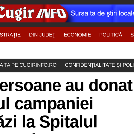
STRAŢIE
DIN JUDEŢ
ECONOMIE
POLITICĂ
S
ŞTIRI DIN ZONĂ
A TA PE CUGIRINFO.RO
CONFIDENȚIALITATE ȘI POL
persoane au donat
ul campaniei
zi la Spitalul