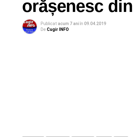
orășenesc din
Publicat
acum 7 ani
în
09.04.2019
De
Cugir INFO