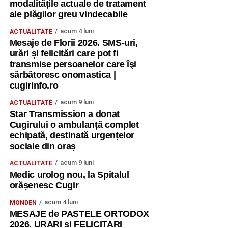
modalitățile actuale de tratament
ale plăgilor greu vindecabile
acum 4 luni
ACTUALITATE
Mesaje de Florii 2026. SMS-uri,
urări și felicitări care pot fi
transmise persoanelor care îşi
sărbătoresc onomastica |
cugirinfo.ro
acum 9 luni
ACTUALITATE
Star Transmission a donat
Cugirului o ambulanță complet
echipată, destinată urgențelor
sociale din oraș
acum 9 luni
ACTUALITATE
Medic urolog nou, la Spitalul
orășenesc Cugir
acum 4 luni
MONDEN
MESAJE de PASTELE ORTODOX
2026. URARI și FELICITARI