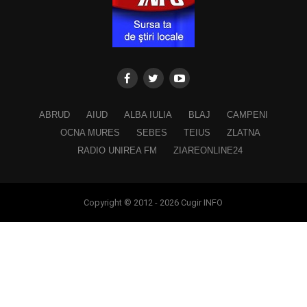
ABRUD
AIUD
ALBA IULIA
BLAJ
CAMPENI
OCNA MURES
SEBES
TEIUS
ZLATNA
RADIO UNIREA FM
ZIAREONLINE24
Copyright © 2012 - 2026 Cugir INFO