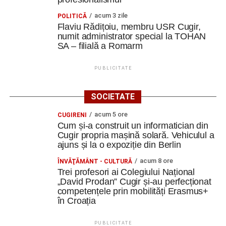
acum 3 zile
POLITICĂ
Flaviu Rădițoiu, membru USR Cugir,
numit administrator special la TOHAN
SA – filială a Romarm
PUBLICITATE
SOCIETATE
acum 5 ore
CUGIRENI
Cum și-a construit un informatician din
Cugir propria mașină solară. Vehiculul a
ajuns și la o expoziție din Berlin
acum 8 ore
ÎNVĂŢĂMÂNT - CULTURĂ
Trei profesori ai Colegiului Național
„David Prodan” Cugir și-au perfecționat
competențele prin mobilități Erasmus+
în Croația
PUBLICITATE