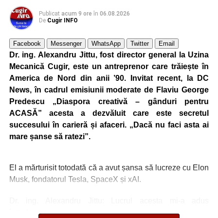
Publicat
acum 9 ore
în
06.08.2026
De
Cugir INFO
Facebook
Messenger
WhatsApp
Twitter
Email
Dr. ing. Alexandru Jittu, fost director general la Uzina
Mecanică Cugir, este un antreprenor care trăiește în
America de Nord din anii ’90. Invitat recent, la DC
News, în cadrul emisiunii moderate de Flaviu George
Predescu „Diaspora creativă – gânduri pentru
ACASĂ” acesta a dezvăluit care este secretul
succesului în carieră și afaceri. „Dacă nu faci asta ai
mare șanse să ratezi”.
El a mărturisit totodată că a avut șansa să lucreze cu Elon
Musk, fondatorul Tesla, SpaceX și xAI.
Dr. ing. Alexandru Jittu: Lucrul acesta mi-a adus
întotdeuna succes