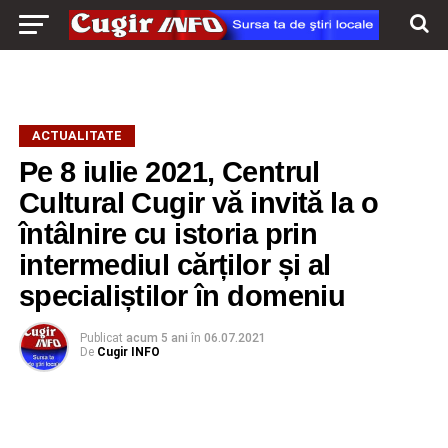
ACTUALITATE
Pe 8 iulie 2021, Centrul
Cultural Cugir vă invită la o
întâlnire cu istoria prin
intermediul cărților și al
specialiștilor în domeniu
Publicat
acum 5 ani
în
06.07.2021
De
Cugir INFO