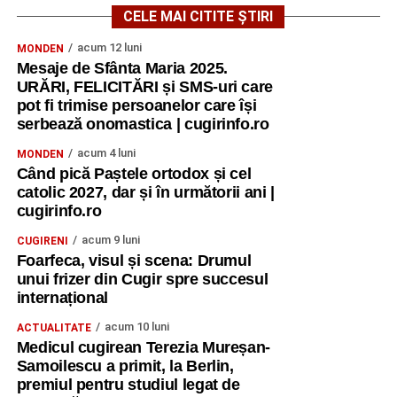
CELE MAI CITITE ȘTIRI
acum 12 luni
MONDEN
Mesaje de Sfânta Maria 2025.
URĂRI, FELICITĂRI și SMS-uri care
pot fi trimise persoanelor care își
serbează onomastica | cugirinfo.ro
acum 4 luni
MONDEN
Când pică Paștele ortodox și cel
catolic 2027, dar și în următorii ani |
cugirinfo.ro
acum 9 luni
CUGIRENI
Foarfeca, visul și scena: Drumul
unui frizer din Cugir spre succesul
internațional
acum 10 luni
ACTUALITATE
Medicul cugirean Terezia Mureșan-
Samoilescu a primit, la Berlin,
premiul pentru studiul legat de