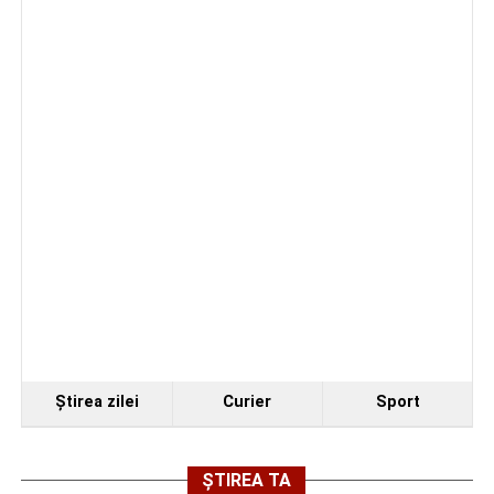
Elon Musk: „Dacă nu faci asta ai mari șanse să
ratezi”
Facebook
Messenger
WhatsApp
Twitter
Email
Ştirea zilei
Curier
Sport
ȘTIREA TA