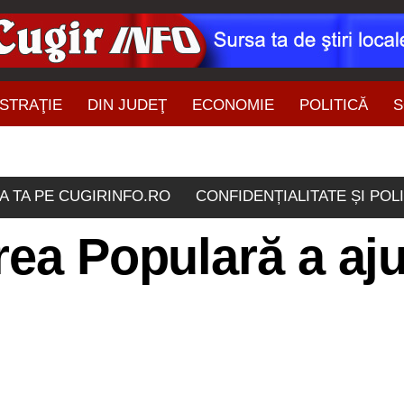
STRAŢIE
DIN JUDEŢ
ECONOMIE
POLITICĂ
S
ŞTIRI DIN ZONĂ
A TA PE CUGIRINFO.RO
CONFIDENȚIALITATE ȘI POL
rea Populară a aju