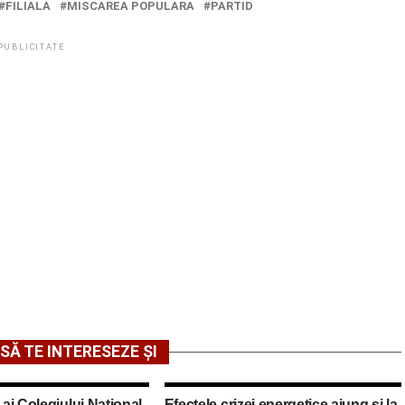
FILIALA
MISCAREA POPULARA
PARTID
PUBLICITATE
SĂ TE INTERESEZE ȘI
 ai Colegiului Național
Efectele crizei energetice ajung și la