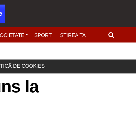
OCIETATE
SPORT
ȘTIREA TA
ITICĂ DE COOKIES
ns la