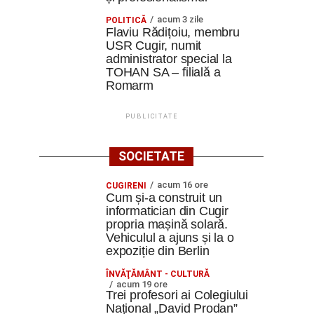
acum 3 zile
POLITICĂ
Flaviu Rădițoiu, membru
USR Cugir, numit
administrator special la
TOHAN SA – filială a
Romarm
PUBLICITATE
SOCIETATE
acum 16 ore
CUGIRENI
Cum și-a construit un
informatician din Cugir
propria mașină solară.
Vehiculul a ajuns și la o
expoziție din Berlin
ÎNVĂŢĂMÂNT - CULTURĂ
acum 19 ore
Trei profesori ai Colegiului
Național „David Prodan”