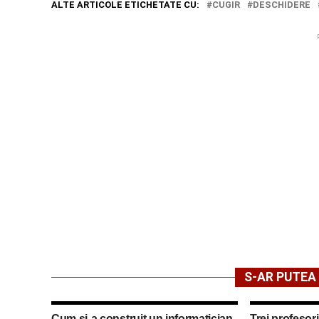
ALTE ARTICOLE ETICHETATE CU:
CUGIR
DESCHIDERE
S-AR PUTEA 
Cum și-a construit un informatician
Trei profesori