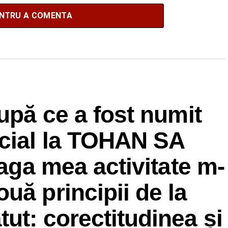
ENTRU A COMENTA
upă ce a fost numit
ecial la TOHAN SA
eaga mea activitate m-
uă principii de la
ut: corectitudinea și