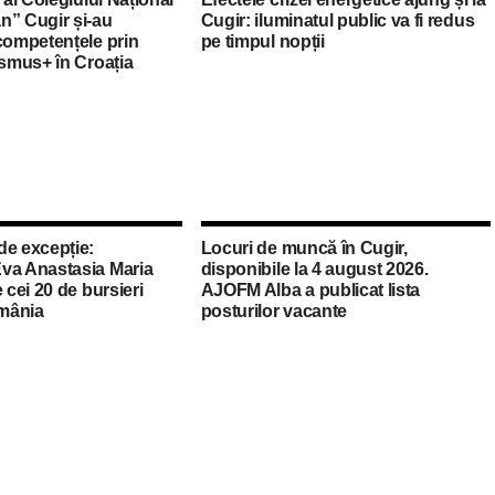
n” Cugir și-au
Cugir: iluminatul public va fi redus
competențele prin
pe timpul nopții
asmus+ în Croația
de excepție:
Locuri de muncă în Cugir,
va Anastasia Maria
disponibile la 4 august 2026.
 cei 20 de bursieri
AJOFM Alba a publicat lista
mânia
posturilor vacante