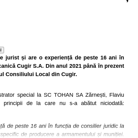
”
l
e jurist și are o experiență de peste 16 ani în
ecanică Cugir S.A. Din anul 2021 până în prezent
ul Consiliului Local din Cugir.
strator special la SC TOHAN SA Zărnești, Flaviu
rincipii de la care nu s-a abătut niciodată:
ă de peste 16 ani în funcția de consilier juridic la
specific de producere a armamentului și muniției.