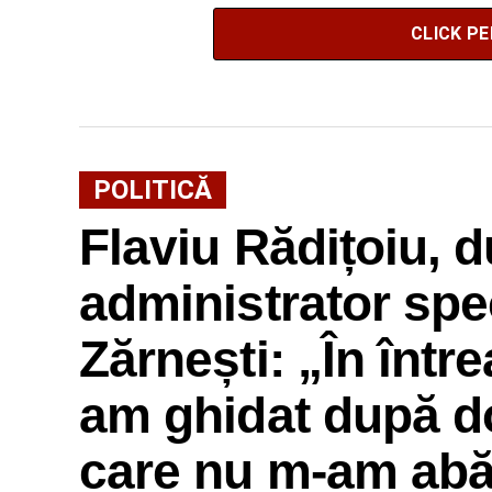
CLICK P
POLITICĂ
Flaviu Rădițoiu, d
administrator sp
Zărnești: „În într
am ghidat după do
care nu m-am abăt