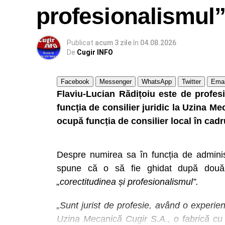
profesionalismul
Publicat
acum 3 zile
în
04.08.2026
De
Cugir INFO
Facebook
Messenger
WhatsApp
Twitter
Emai
Flaviu-Lucian Rădițoiu este de profesi
funcția de consilier juridic la Uzina M
ocupă funcția de consilier local în cadr
Despre numirea sa în funcția de admini
spune că o să fie ghidat după două p
„corectitudinea și profesionalismul”.
„Sunt jurist de profesie, având o experienț
Uzina Mecanică Cugir S.A., o fabrică cu 