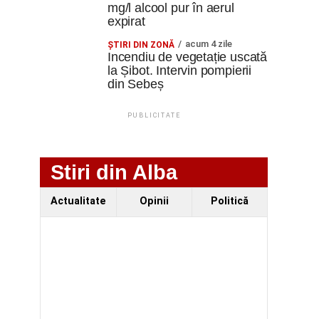
mg/l alcool pur în aerul
expirat
acum 4 zile
ŞTIRI DIN ZONĂ
Incendiu de vegetație uscată
la Șibot. Intervin pompierii
din Sebeș
PUBLICITATE
Stiri din Alba
Actualitate
Opinii
Politică