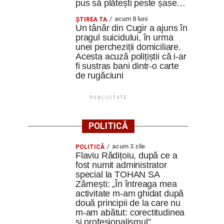
pus să plătești peste șase…
acum 8 luni
ȘTIREA TA
Un tânăr din Cugir a ajuns în
pragul suicidului, în urma
unei percheziții domiciliare.
Acesta acuză polițiștii că i-ar
fi sustras bani dintr-o carte
de rugăciuni
PUBLICITATE
POLITICĂ
acum 3 zile
POLITICĂ
Flaviu Rădițoiu, după ce a
fost numit administrator
special la TOHAN SA
Zărnești: „În întreaga mea
activitate m-am ghidat după
două principii de la care nu
m-am abătut: corectitudinea
și profesionalismul”