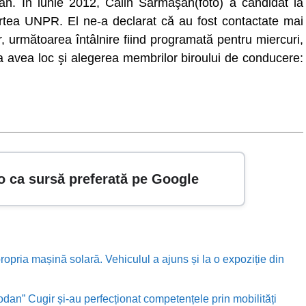
n. În iunie 2012, Călin Sărmăşan(foto) a candidat la
partea UNPR. El ne-a declarat că au fost contactate mai
 următoarea întâlnire fiind programată pentru miercuri,
va avea loc şi alegerea membrilor biroului de conducere:
o ca sursă preferată pe Google
ropria mașină solară. Vehiculul a ajuns și la o expoziție din
odan” Cugir și-au perfecționat competențele prin mobilități