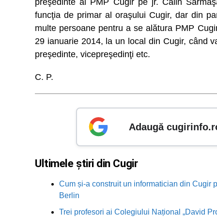
preşedinte al PMP Cugir pe jr. Călin Sărmăşa
funcţia de primar al oraşului Cugir, dar din 
multe persoane pentru a se alătura PMP Cugir,
29 ianuarie 2014, la un local din Cugir, când 
preşedinte, vicepreşedinţi etc.
C. P.
Adaugă cugirinfo.r
Ultimele știri din Cugir
Cum și-a construit un informatician din Cugir p
Berlin
Trei profesori ai Colegiului Național „David Pr