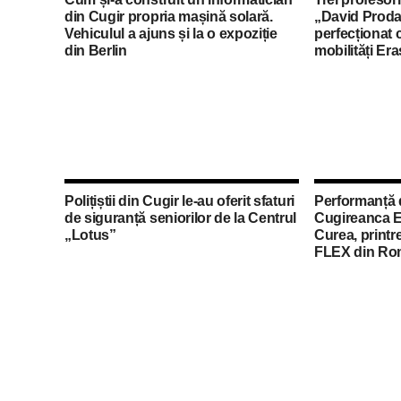
din Cugir propria mașină solară.
„David Proda
Vehiculul a ajuns și la o expoziție
perfecționat 
din Berlin
mobilități Er
Polițiștii din Cugir le-au oferit sfaturi
Performanță 
de siguranță seniorilor de la Centrul
Cugireanca E
„Lotus”
Curea, printre
FLEX din Ro