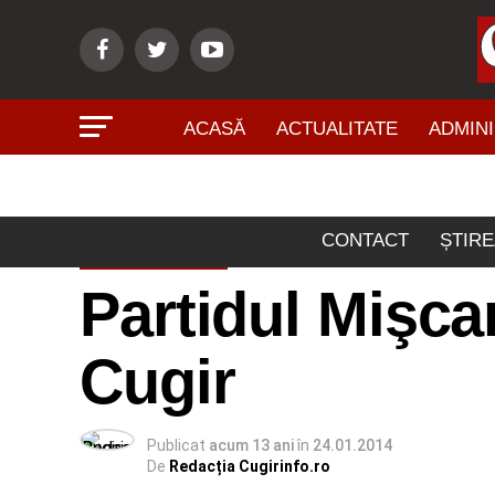
ACASĂ
ACTUALITATE
ADMINI
CONTACT
ȘTIRE
POLITICĂ
Partidul Mişca
Cugir
Publicat
acum 13 ani
în
24.01.2014
De
Redacția Cugirinfo.ro