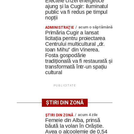
Efectele crizei energetice
ajung și la Cugir: iluminatul
public va fi redus pe timpul
nopții
acum o săptămână
ADMINISTRAŢIE
Primăria Cugir a lansat
licitația pentru proiectarea
Centrului multicultural „dr.
Ioan Mihu” din Vinerea.
Fosta gospodărie
tradițională va fi restaurată și
transformată într-un spațiu
cultural
PUBLICITATE
ȘTIRI DIN ZONĂ
acum 4 zile
ŞTIRI DIN ZONĂ
Femeie din Alba, prinsă
băută la volan în Orăștie.
Avea o alcoolemie de 0,54