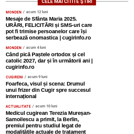
CELE MAI CITITE ȘTIRI
acum 12 luni
MONDEN
Mesaje de Sfânta Maria 2025.
URĂRI, FELICITĂRI și SMS-uri care
pot fi trimise persoanelor care își
serbează onomastica | cugirinfo.ro
acum 4 luni
MONDEN
Când pică Paștele ortodox și cel
catolic 2027, dar și în următorii ani |
cugirinfo.ro
acum 9 luni
CUGIRENI
Foarfeca, visul și scena: Drumul
unui frizer din Cugir spre succesul
internațional
acum 10 luni
ACTUALITATE
Medicul cugirean Terezia Mureșan-
Samoilescu a primit, la Berlin,
premiul pentru studiul legat de
modalitățile actuale de tratament