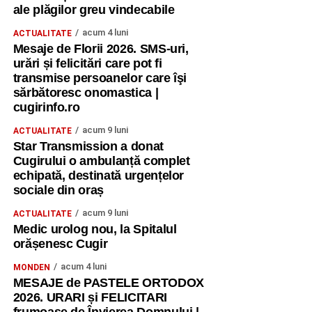
ale plăgilor greu vindecabile
acum 4 luni
ACTUALITATE
Mesaje de Florii 2026. SMS-uri,
urări și felicitări care pot fi
transmise persoanelor care îşi
sărbătoresc onomastica |
cugirinfo.ro
acum 9 luni
ACTUALITATE
Star Transmission a donat
Cugirului o ambulanță complet
echipată, destinată urgențelor
sociale din oraș
acum 9 luni
ACTUALITATE
Medic urolog nou, la Spitalul
orășenesc Cugir
acum 4 luni
MONDEN
MESAJE de PASTELE ORTODOX
2026. URARI și FELICITARI