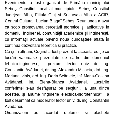
Evenimentul a fost organizat de Primăria municipiului
Sebeş, Consiliul Local al municipiului Sebeş, Consiliul
Judeţean Alba, Filiala Cluj şi Sucursala Alba a AGIR,
Centrul Cultural “Lucian Blaga” Sebeş. Reuniunea a avut
ca scop promovarea cercetării teoretice şi aplicative în
domeniul ingineriei, comunităţii academice şi inginereşti,
cu informaţii actuale privind noua cunoaştere aflată în
continuă dezvoltare teoretică şi practică.
Ca şi în alţi ani, Cugirul a fost prezent la această ediţie cu
lucrări valoroase prezentate de cadre din domeniul
tehnico-ingineresc, precum: lector univ. dr. ing.
Constantin Avădanei, dr. ing. Alexandru Micaciu, drd. ing.
Mariana Iviniş, drd. ing. Dorin Scânteie, inf. Maria-Costina
Avădanei, inf. Elena-Bianca Avădanei. Lucrările
conferinţei s-au desfăşurat pe secţiuni, la una dintre
acestea, şi anume “Inginerie electrică-hidrotehnică”, a
fost desemnat ca moderator lector univ. dr. ing. Constantin
Avădanei.
Organizatorii au acordat diplome şi plachete