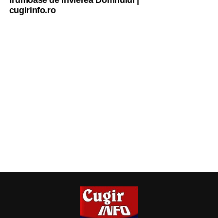
frumoase de Învierea Domnului |
cugirinfo.ro