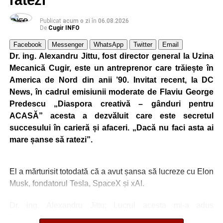
ratezi”
Publicat
acum o zi
în
06.08.2026
De
Cugir INFO
Facebook
Messenger
WhatsApp
Twitter
Email
Dr. ing. Alexandru Jittu, fost director general la Uzina
Mecanică Cugir, este un antreprenor care trăiește în
America de Nord din anii ’90. Invitat recent, la DC
News, în cadrul emisiunii moderate de Flaviu George
Predescu „Diaspora creativă – gânduri pentru
ACASĂ” acesta a dezvăluit care este secretul
succesului în carieră și afaceri. „Dacă nu faci asta ai
mare șanse să ratezi”.
El a mărturisit totodată că a avut șansa să lucreze cu Elon
Musk, fondatorul Tesla, SpaceX și xAI.
Dr. ing. Alexandru Jittu: Lucrul acesta mi-a adus
întotdeuna succes