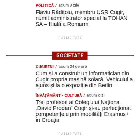
acum 3 zile
POLITICĂ
Flaviu Rădițoiu, membru USR Cugir,
numit administrator special la TOHAN
SA – filială a Romarm
PUBLICITATE
SOCIETATE
acum 24 de ore
CUGIRENI
Cum și-a construit un informatician din
Cugir propria mașină solară. Vehiculul a
ajuns și la o expoziție din Berlin
acum o zi
ÎNVĂŢĂMÂNT - CULTURĂ
Trei profesori ai Colegiului Național
„David Prodan” Cugir și-au perfecționat
competențele prin mobilități Erasmus+
în Croația
PUBLICITATE