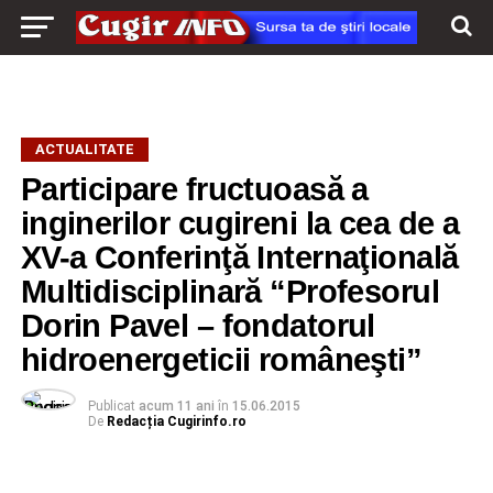
ACTUALITATE
Participare fructuoasă a
inginerilor cugireni la cea de a
XV-a Conferinţă Internaţională
Multidisciplinară “Profesorul
Dorin Pavel – fondatorul
hidroenergeticii româneşti”
Publicat
acum 11 ani
în
15.06.2015
De
Redacția Cugirinfo.ro