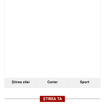
Elon Musk: „Dacă nu faci asta ai mari șanse să
ratezi”
Facebook
Messenger
WhatsApp
Twitter
Email
Ştirea zilei
Curier
Sport
ȘTIREA TA