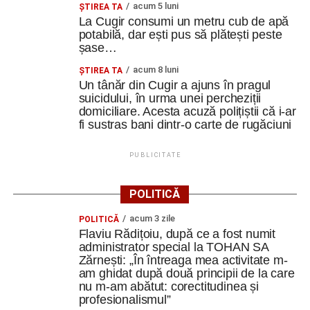
acum 5 luni
ȘTIREA TA
La Cugir consumi un metru cub de apă
potabilă, dar ești pus să plătești peste
șase…
acum 8 luni
ȘTIREA TA
Un tânăr din Cugir a ajuns în pragul
suicidului, în urma unei percheziții
domiciliare. Acesta acuză polițiștii că i-ar
fi sustras bani dintr-o carte de rugăciuni
PUBLICITATE
POLITICĂ
acum 3 zile
POLITICĂ
Flaviu Rădițoiu, după ce a fost numit
administrator special la TOHAN SA
Zărnești: „În întreaga mea activitate m-
am ghidat după două principii de la care
nu m-am abătut: corectitudinea și
profesionalismul”