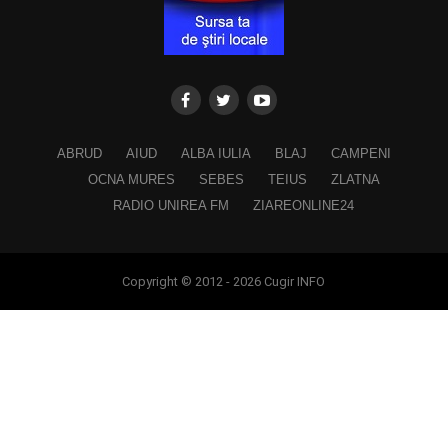
ABRUD
AIUD
ALBA IULIA
BLAJ
CAMPENI
OCNA MURES
SEBES
TEIUS
ZLATNA
RADIO UNIREA FM
ZIAREONLINE24
Copyright © 2012 - 2026 Cugir INFO