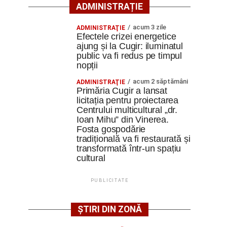
ADMINISTRAȚIE
acum 3 zile
ADMINISTRAŢIE
Efectele crizei energetice
ajung și la Cugir: iluminatul
public va fi redus pe timpul
nopții
acum 2 săptămâni
ADMINISTRAŢIE
Primăria Cugir a lansat
licitația pentru proiectarea
Centrului multicultural „dr.
Ioan Mihu” din Vinerea.
Fosta gospodărie
tradițională va fi restaurată și
transformată într-un spațiu
cultural
PUBLICITATE
ȘTIRI DIN ZONĂ