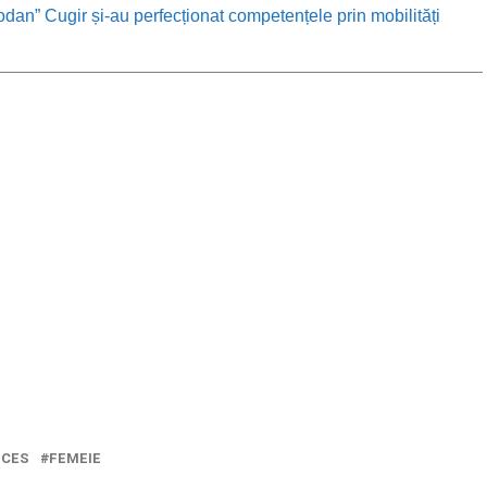
odan” Cugir și-au perfecționat competențele prin mobilități
ECES
FEMEIE