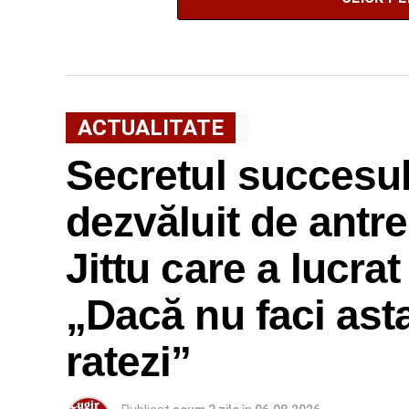
ACTUALITATE
Secretul succesulu
dezvăluit de antr
Jittu care a lucra
„Dacă nu faci ast
ratezi”