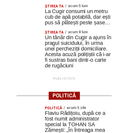
acum 5 luni
ȘTIREA TA
La Cugir consumi un metru
cub de apă potabilă, dar ești
pus să plătești peste șase…
acum 8 luni
ȘTIREA TA
Un tânăr din Cugir a ajuns în
pragul suicidului, în urma
unei percheziții domiciliare.
Acesta acuză polițiștii că i-ar
fi sustras bani dintr-o carte
de rugăciuni
PUBLICITATE
POLITICĂ
acum 5 zile
POLITICĂ
Flaviu Rădițoiu, după ce a
fost numit administrator
special la TOHAN SA
Zărnești: „În întreaga mea