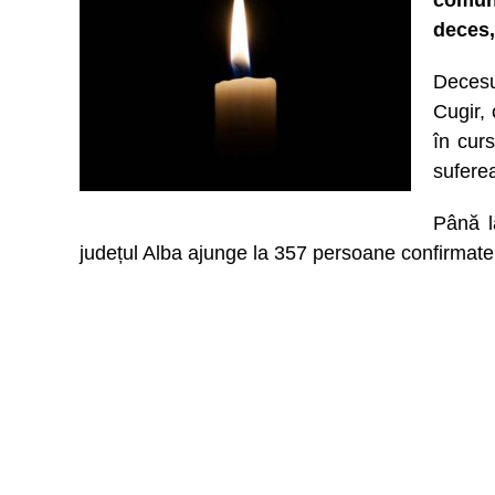
comuni
deces,
Decesu
Cugir, 
în curs
suferea
Până l
județul Alba ajunge la 357 persoane confirmate