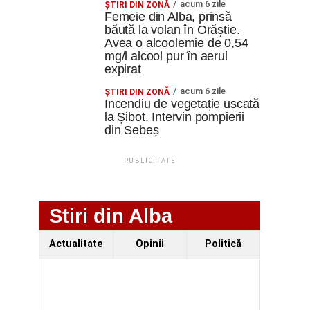
acum 6 zile
ŞTIRI DIN ZONĂ
Femeie din Alba, prinsă
băută la volan în Orăștie.
Avea o alcoolemie de 0,54
mg/l alcool pur în aerul
expirat
acum 6 zile
ŞTIRI DIN ZONĂ
Incendiu de vegetație uscată
la Șibot. Intervin pompierii
din Sebeș
PUBLICITATE
Stiri din Alba
Actualitate
Opinii
Politică