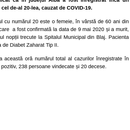
cat că în județul Alba a fost înregistrat încă un
 cel de-al 20-lea, cauzat de COVID-19.
l cu numărul 20 este o femeie, în vârstă de 60 ani din
care a fost confirmată la data de 9 mai 2020 și a murit,
ul nopții trecute la Spitalul Municipal din Blaj. Pacienta
 de Diabet Zaharat Tip II.
a această oră numărul total al cazurilor înregistrate în
 pozitiv, 238 persoane vindecate și 20 decese.