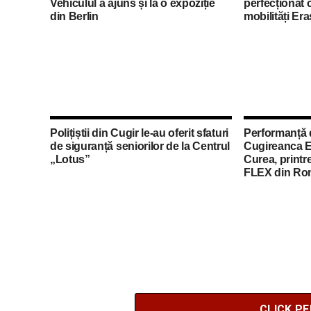
Vehiculul a ajuns și la o expoziție
perfecționat 
din Berlin
mobilități Er
Polițiștii din Cugir le-au oferit sfaturi
Performanță 
de siguranță seniorilor de la Centrul
Cugireanca E
„Lotus”
Curea, printre
FLEX din Ro
CLICK P