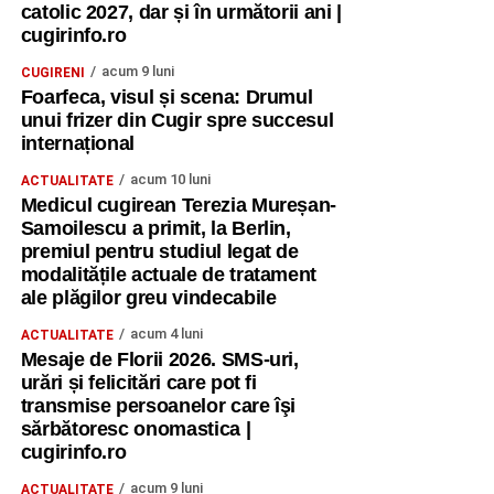
catolic 2027, dar și în următorii ani |
cugirinfo.ro
acum 9 luni
CUGIRENI
Foarfeca, visul și scena: Drumul
unui frizer din Cugir spre succesul
internațional
acum 10 luni
ACTUALITATE
Medicul cugirean Terezia Mureșan-
Samoilescu a primit, la Berlin,
premiul pentru studiul legat de
modalitățile actuale de tratament
ale plăgilor greu vindecabile
acum 4 luni
ACTUALITATE
Mesaje de Florii 2026. SMS-uri,
urări și felicitări care pot fi
transmise persoanelor care îşi
sărbătoresc onomastica |
cugirinfo.ro
acum 9 luni
ACTUALITATE