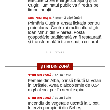
Efectele crizei energetice ajung și la
de protecție.
Cugir: iluminatul public va fi redus pe
O altă realizare pe care am avut-o aici a fost proiectarea
timpul nopții
în timp de o lună a unei cupele. Un aplicator de vopsea se
numește clopot, clopot de vopsea, și are o cupelă care se
acum 2 săptămâni
ADMINISTRAŢIE
Primăria Cugir a lansat licitația pentru
Adaugă cugirinfo.ro ca sursă
învârte cu până la 70 de mii de rotații pe minut, făcând
proiectarea Centrului multicultural „dr.
preferată pe Google
atomizarea vopselei. Dumnezeu mi-a ajutat să fac într-o
Ioan Mihu” din Vinerea. Fosta
lună cupela asta, fără să mă inspir de niciunde, doar
gospodărie tradițională va fi restaurată
bazat pe fizică, pe mecanica fluidelor, pe electrostatică”
și transformată într-un spațiu cultural
, a
Ultimele știri din Cugir
spus Alexandru Jittu.
PUBLICITATE
„Roș-albaștrii”, o nouă victorie în meciurile de
pregătire: Metalurgistul Cugir – FC Inter Sibiu 1-0
ȘTIRI DIN ZONĂ
(0-0)
Constantin PREDESCU
acum 6 zile
ŞTIRI DIN ZONĂ
Cum și-a construit un informatician din Cugir propria
Femeie din Alba, prinsă băută la volan
mașină solară. Vehiculul a ajuns și la o expoziție din
în Orăștie. Avea o alcoolemie de 0,54
Berlin
mg/l alcool pur în aerul expirat
Adaugă cugirinfo.ro ca sursă
Trei profesori ai Colegiului Național „David Prodan”
preferată pe Google
acum 6 zile
ŞTIRI DIN ZONĂ
Cugir și-au perfecționat competențele prin
Incendiu de vegetație uscată la Șibot.
Intervin pompierii din Sebeș
mobilități Erasmus+ în Croația