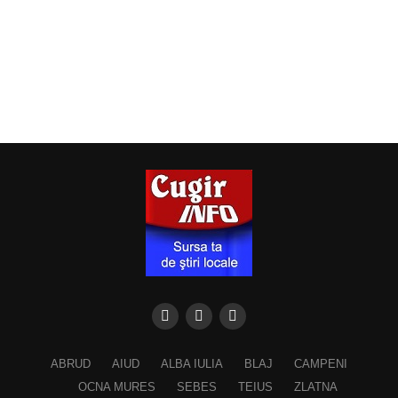
ABRUD
AIUD
ALBA IULIA
BLAJ
CAMPENI
OCNA MURES
SEBES
TEIUS
ZLATNA