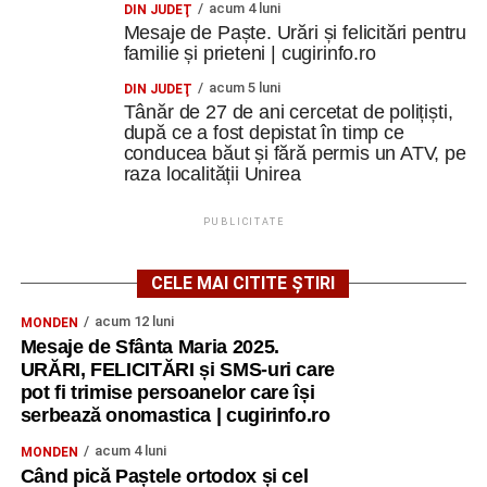
acum 4 luni
DIN JUDEŢ
Mesaje de Paște. Urări și felicitări pentru
familie și prieteni | cugirinfo.ro
acum 5 luni
DIN JUDEŢ
Tânăr de 27 de ani cercetat de polițiști,
după ce a fost depistat în timp ce
conducea băut și fără permis un ATV, pe
raza localității Unirea
PUBLICITATE
CELE MAI CITITE ȘTIRI
acum 12 luni
MONDEN
Mesaje de Sfânta Maria 2025.
URĂRI, FELICITĂRI și SMS-uri care
pot fi trimise persoanelor care își
serbează onomastica | cugirinfo.ro
acum 4 luni
MONDEN
Când pică Paștele ortodox și cel