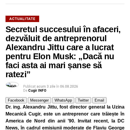
ACTUALITATE
Secretul succesului în afaceri,
dezvăluit de antreprenorul
Alexandru Jittu care a lucrat
pentru Elon Musk: „Dacă nu
faci asta ai mari șanse să
ratezi”
Publicat
acum 3 zile
în
06.08.2026
De
Cugir INFO
Facebook
Messenger
WhatsApp
Twitter
Email
Dr. ing. Alexandru Jittu, fost director general la Uzina
Mecanică Cugir, este un antreprenor care trăiește în
America de Nord din anii ’90. Invitat recent, la DC
News, în cadrul emisiunii moderate de Flaviu George