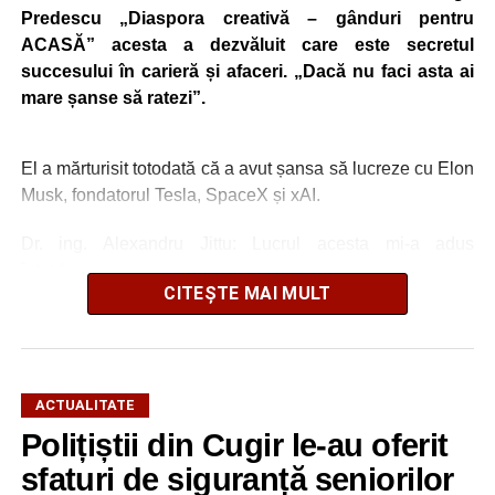
Predescu „Diaspora creativă – gânduri pentru
ACASĂ” acesta a dezvăluit care este secretul
succesului în carieră și afaceri. „Dacă nu faci asta ai
mare șanse să ratezi”.
El a mărturisit totodată că a avut șansa să lucreze cu Elon
Musk, fondatorul Tesla, SpaceX și xAI.
Dr. ing. Alexandru Jittu: Lucrul acesta mi-a adus
întotdeuna succes
CITEȘTE MAI MULT
„Nu am lucrat niciodată pentru guverne. În România am
lucrat la Uzina Mecanică Cugir care era întreprindere de
stat, însă în SUA sau în Canada, nu, doar în firme private
și aici bugetele sunt ale firmelor. Foarte mulți dintre
ACTUALITATE
președinții companiilor cu care am lucrat m-au apreciat
Polițiștii din Cugir le-au oferit
foarte mult pentru că eu nu am început niciodată un
sfaturi de siguranță seniorilor
proiect, o comandă, din ziua în care mi s-a dat, ci am