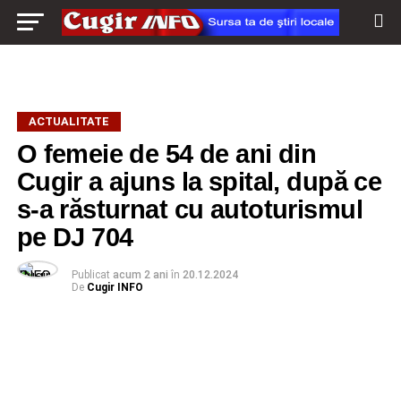
ACTUALITATE
O femeie de 54 de ani din
Cugir a ajuns la spital, după ce
s-a răsturnat cu autoturismul
pe DJ 704
Publicat
acum 2 ani
în
20.12.2024
De
Cugir INFO