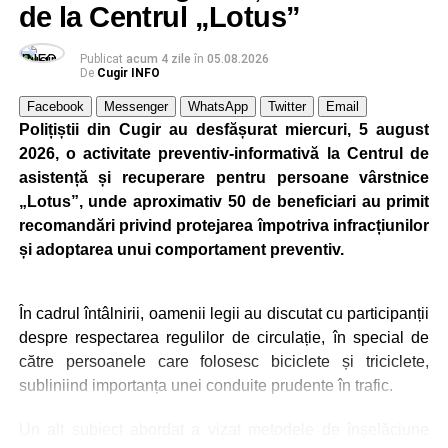
început planificarea livrării din ziua în care trebuia să
de la Centrul „Lotus”
încep producția. Lucrul acesta mi-a dat întotdeuna succes.
Dacă nu te implici 150% într-un proiect, ai mare șanse să
Publicat
acum 4 zile
în
05.08.2026
De
Cugir INFO
ratezi”
.
Facebook
Messenger
WhatsApp
Twitter
Email
Elon Musk mi-a strâns mâna de trei ori
Polițiștii din Cugir au desfășurat miercuri, 5 august
2026, o activitate preventiv-informativă la Centrul de
„Am avut șansă să lucrez pentru Elon Musk. Mi-a strâns
asistență și recuperare pentru persoane vârstnice
mâna de trei ori. Am fost director de proiect la prima lui
„Lotus”, unde aproximativ 50 de beneficiari au primit
fabrică de autoturisme din Fremont. Nu comentez prea
recomandări privind protejarea împotriva infracțiunilor
multe la adresa domniei sale fiindcă a intrat în politcă (
și adoptarea unui comportament preventiv.
echipa președintelui Donald Trump) și a făcut o mare
greșeală”
, a declarat dr. ing. Alexandru Jittu pentru DC
NEWS.
În cadrul întâlnirii, oamenii legii au discutat cu participanții
despre respectarea regulilor de circulație, în special de
O parte dintre realizările dr. ing. Alexandru Jittu
către persoanele care folosesc biciclete și triciclete,
subliniind importanța unei conduite prudente în trafic.
„Am avut în România o mașină de forjat care lucra în
scurt circuit. Ca să vă dau un exemplu concret pe care îl
Un alt subiect abordat a vizat metodele de înșelăciune