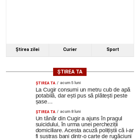
Ştirea zilei
Curier
Sport
ȘTIREA TA
acum 5 luni
ȘTIREA TA
La Cugir consumi un metru cub de apă
potabilă, dar ești pus să plătești peste
șase…
acum 8 luni
ȘTIREA TA
Un tânăr din Cugir a ajuns în pragul
suicidului, în urma unei percheziții
domiciliare. Acesta acuză polițiștii că i-ar
fi sustras bani dintr-o carte de rugăciuni