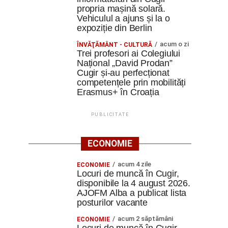
propria mașină solară.
Vehiculul a ajuns și la o
expoziție din Berlin
acum o zi
ÎNVĂŢĂMÂNT - CULTURĂ
Trei profesori ai Colegiului
Național „David Prodan”
Cugir și-au perfecționat
competențele prin mobilități
Erasmus+ în Croația
PUBLICITATE
ECONOMIE
acum 4 zile
ECONOMIE
Locuri de muncă în Cugir,
disponibile la 4 august 2026.
AJOFM Alba a publicat lista
posturilor vacante
acum 2 săptămâni
ECONOMIE