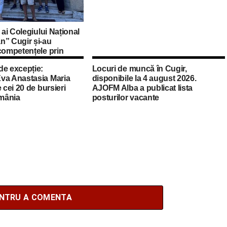
 ai Colegiului Național
n” Cugir și-au
competențele prin
asmus+ în Croația
de excepție:
Locuri de muncă în Cugir,
va Anastasia Maria
disponibile la 4 august 2026.
 cei 20 de bursieri
AJOFM Alba a publicat lista
mânia
posturilor vacante
ENTRU A COMENTA