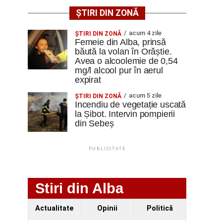
ȘTIRI DIN ZONĂ
acum 4 zile
ŞTIRI DIN ZONĂ
Femeie din Alba, prinsă
băută la volan în Orăștie.
Avea o alcoolemie de 0,54
mg/l alcool pur în aerul
expirat
acum 5 zile
ŞTIRI DIN ZONĂ
Incendiu de vegetație uscată
la Șibot. Intervin pompierii
din Sebeș
PUBLICITATE
Stiri din Alba
Actualitate
Opinii
Politică