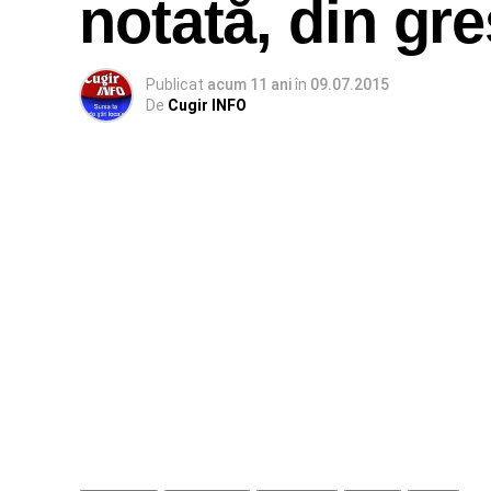
notată, din gre
Publicat
acum 11 ani
în
09.07.2015
De
Cugir INFO