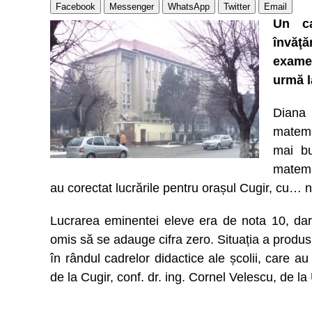
Facebook
Messenger
WhatsApp
Twitter
Email
Un ca
învăţă
examen
urmă l
Diana 
matema
mai bu
matemat
au corectat lucrările pentru orașul Cugir, cu… 
Lucrarea eminentei eleve era de nota 10, dar 
omis să se adauge cifra zero. Situația a produs c
în rândul cadrelor didactice ale școlii, care a
de la Cugir, conf. dr. ing. Cornel Velescu, de l