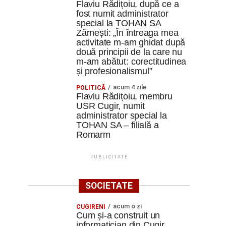
Flaviu Rădițoiu, după ce a
fost numit administrator
special la TOHAN SA
Zărnești: „În întreaga mea
activitate m-am ghidat după
două principii de la care nu
m-am abătut: corectitudinea
și profesionalismul”
acum 4 zile
POLITICĂ
Flaviu Rădițoiu, membru
USR Cugir, numit
administrator special la
TOHAN SA – filială a
Romarm
PUBLICITATE
SOCIETATE
acum o zi
CUGIRENI
Cum și-a construit un
informatician din Cugir