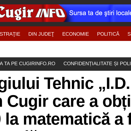
STRAŢIE
DIN JUDEŢ
ECONOMIE
POLITICĂ
S
ŞTIRI DIN ZONĂ
A TA PE CUGIRINFO.RO
CONFIDENȚIALITATE ȘI POL
iului Tehnic „I.D.
 Cugir care a obț
 la matematică a 