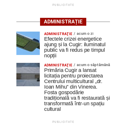
PUBLICITATE
ADMINISTRAȚIE
acum o zi
ADMINISTRAŢIE
Efectele crizei energetice
ajung și la Cugir: iluminatul
public va fi redus pe timpul
nopții
acum o săptămână
ADMINISTRAŢIE
Primăria Cugir a lansat
licitația pentru proiectarea
Centrului multicultural „dr.
Ioan Mihu” din Vinerea.
Fosta gospodărie
tradițională va fi restaurată și
transformată într-un spațiu
cultural
PUBLICITATE