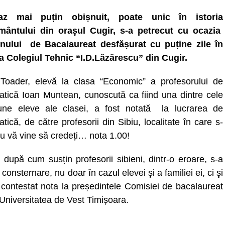
z mai puțin obișnuit, poate unic în istoria
mântului din oraşul Cugir, s-a petrecut cu ocazia
ului de Bacalaureat desfășurat cu puține zile în
a Colegiul Tehnic “I.D.Lăzărescu” din Cugir.
Toader, elevă la clasa “Economic” a profesorului de
tică Ioan Muntean, cunoscută ca fiind una dintre cele
ne eleve ale clasei, a fost notată la lucrarea de
ică, de către profesorii din Sibiu, localitate în care s-
nu vă vine să credeți… nota 1.00!
după cum susțin profesorii sibieni, dintr-o eroare, s-a
onsternare, nu doar în cazul elevei şi a familiei ei, ci şi
u contestat nota la președintele Comisiei de bacalaureat
a Universitatea de Vest Timișoara.