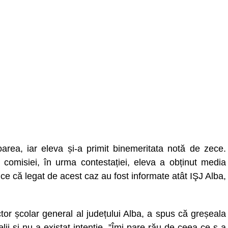
oarea, iar eleva și-a primit binemeritata notă de zece.
le comisiei, în urma contestației, eleva a obținut media
e că legat de acest caz au fost informate atât IŞJ Alba,
or școlar general al județului Alba, a spus că greșeala
ii și nu a existat intenție. ”Îmi pare rău de ceea ce s-a