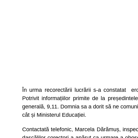
În urma recorectării lucrării s-a constatat er
Potrivit informațiilor primite de la președinte
generală, 9,11. Domnia sa a dorit să ne comunic
cât și Ministerul Educației.
Contactată telefonic, Marcela Dărămuș, inspect
dascălilor corectori a apărut ca urmare a obosel