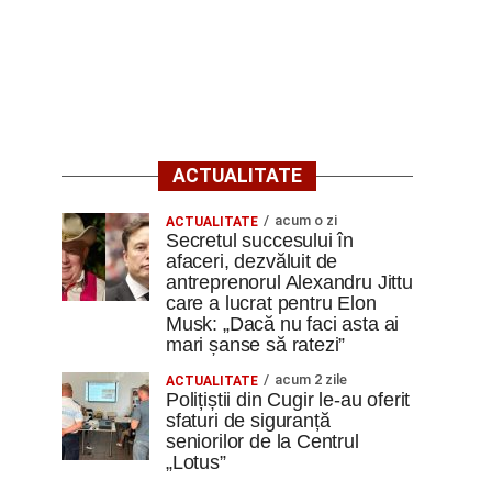
ACTUALITATE
acum o zi
ACTUALITATE
Secretul succesului în
afaceri, dezvăluit de
antreprenorul Alexandru Jittu
care a lucrat pentru Elon
Musk: „Dacă nu faci asta ai
mari șanse să ratezi”
acum 2 zile
ACTUALITATE
Polițiștii din Cugir le-au oferit
sfaturi de siguranță
seniorilor de la Centrul
„Lotus”