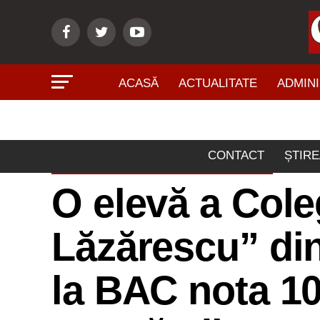
ACASĂ
ACTUALITATE
ADMINI
CONTACT
ȘTIRE
ÎNVĂŢĂMÂNT - CULTURĂ
O elevă a Coleg
Lăzărescu” din
la BAC nota 10