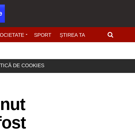
OCIETATE
SPORT
ȘTIREA TA
ITICĂ DE COOKIES
inut
fost