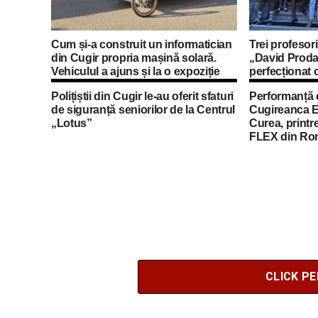
Cum și-a construit un informatician
Trei profesori
din Cugir propria mașină solară.
„David Proda
Vehiculul a ajuns și la o expoziție
perfecționat 
din Berlin
mobilități Er
Polițiștii din Cugir le-au oferit sfaturi
Performanță 
de siguranță seniorilor de la Centrul
Cugireanca E
„Lotus”
Curea, printre
FLEX din Ro
CLICK P