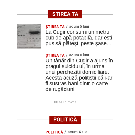
ȘTIREA TA
acum 5 luni
ȘTIREA TA
La Cugir consumi un metru
cub de apă potabilă, dar ești
pus să plătești peste șase…
acum 8 luni
ȘTIREA TA
Un tânăr din Cugir a ajuns în
pragul suicidului, în urma
unei percheziții domiciliare.
Acesta acuză polițiștii că i-ar
fi sustras bani dintr-o carte
de rugăciuni
PUBLICITATE
POLITICĂ
acum 4 zile
POLITICĂ