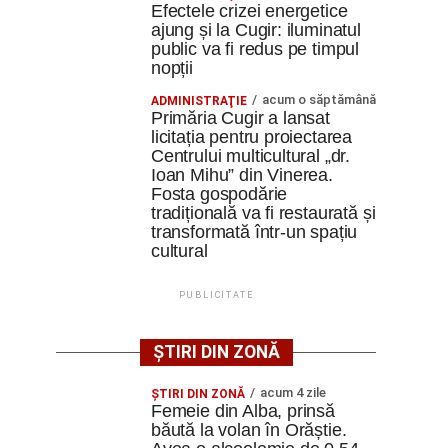
Efectele crizei energetice
ajung și la Cugir: iluminatul
public va fi redus pe timpul
nopții
acum o săptămână
ADMINISTRAŢIE
Primăria Cugir a lansat
licitația pentru proiectarea
Centrului multicultural „dr.
Ioan Mihu” din Vinerea.
Fosta gospodărie
tradițională va fi restaurată și
transformată într-un spațiu
cultural
PUBLICITATE
ȘTIRI DIN ZONĂ
acum 4 zile
ŞTIRI DIN ZONĂ
Femeie din Alba, prinsă
băută la volan în Orăștie.