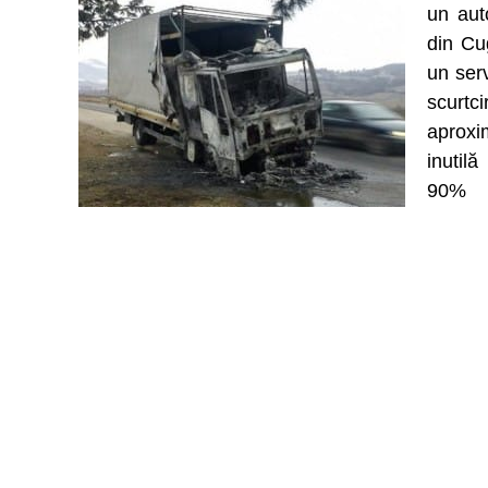
un aut
din Cu
un ser
scurtci
aproxi
inutil
90%