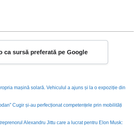
o ca sursă preferată pe Google
ropria mașină solară. Vehiculul a ajuns și la o expoziție din
odan” Cugir și-au perfecționat competențele prin mobilități
treprenorul Alexandru Jittu care a lucrat pentru Elon Musk: