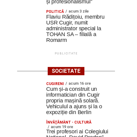
și profesionalismul”
acum 3 zile
POLITICĂ
Flaviu Rădițoiu, membru
USR Cugir, numit
administrator special la
TOHAN SA – filială a
Romarm
PUBLICITATE
SOCIETATE
acum 16 ore
CUGIRENI
Cum și-a construit un
informatician din Cugir
propria mașină solară.
Vehiculul a ajuns și la o
expoziție din Berlin
ÎNVĂŢĂMÂNT - CULTURĂ
acum 19 ore
Trei profesori ai Colegiului