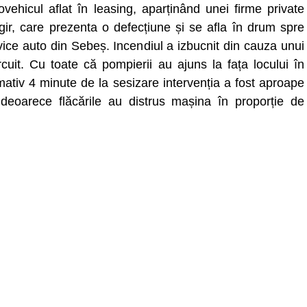
ovehicul aflat în leasing, aparținând unei firme private
gir, care prezenta o defecțiune și se afla în drum spre
vice auto din Sebeș. Incendiul a izbucnit din cauza unui
rcuit. Cu toate că pompierii au ajuns la fața locului în
mativ 4 minute de la sesizare intervenția a fost aproape
ă deoarece flăcările au distrus mașina în proporție de