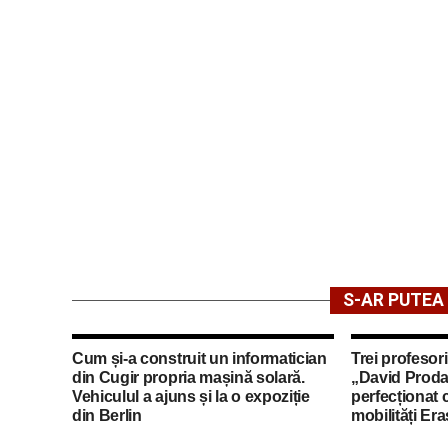
S-AR PUTEA 
Cum și-a construit un informatician
Trei profesori
din Cugir propria mașină solară.
„David Proda
Vehiculul a ajuns și la o expoziție
perfecționat 
din Berlin
mobilități Er