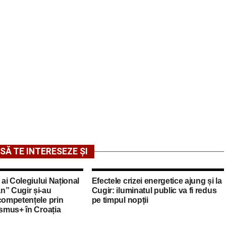
SĂ TE INTERESEZE ȘI
 ai Colegiului Național
Efectele crizei energetice ajung și la
n” Cugir și-au
Cugir: iluminatul public va fi redus
competențele prin
pe timpul nopții
asmus+ în Croația