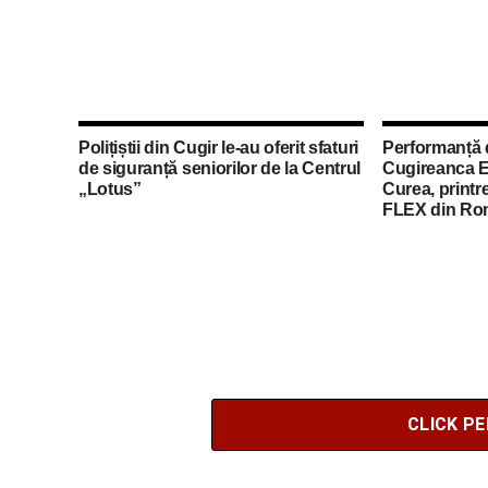
Polițiștii din Cugir le-au oferit sfaturi
Performanță 
de siguranță seniorilor de la Centrul
Cugireanca E
„Lotus”
Curea, printre
FLEX din Ro
CLICK P