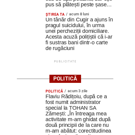
pus să plătești peste șase…
acum 8 luni
ȘTIREA TA
Un tânăr din Cugir a ajuns în
pragul suicidului, în urma
unei percheziții domiciliare.
Acesta acuză polițiștii că i-ar
fi sustras bani dintr-o carte
de rugăciuni
PUBLICITATE
POLITICĂ
acum 3 zile
POLITICĂ
Flaviu Rădițoiu, după ce a
fost numit administrator
special la TOHAN SA
Zărnești: „În întreaga mea
activitate m-am ghidat după
două principii de la care nu
m-am abătut: corectitudinea