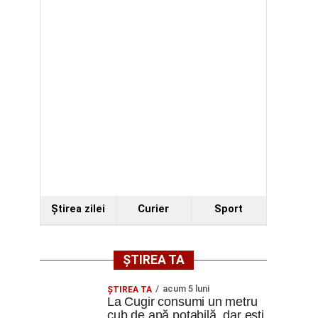
Ştirea zilei
Curier
Sport
ȘTIREA TA
acum 5 luni
ȘTIREA TA
La Cugir consumi un metru
cub de apă potabilă, dar ești