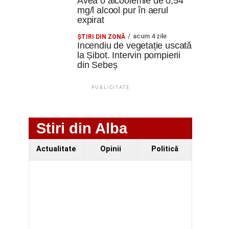
Avea o alcoolemie de 0,54
mg/l alcool pur în aerul
expirat
acum 4 zile
ŞTIRI DIN ZONĂ
Incendiu de vegetație uscată
la Șibot. Intervin pompierii
din Sebeș
PUBLICITATE
Stiri din Alba
Actualitate
Opinii
Politică