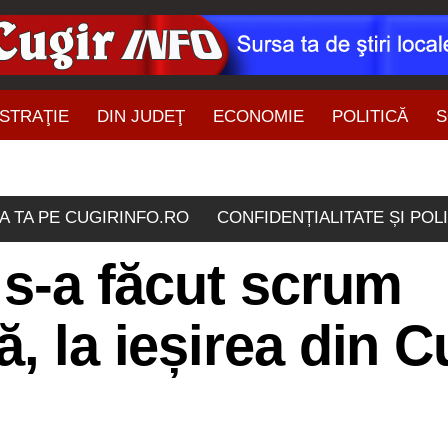
STRAŢIE
DIN JUDEŢ
ECONOMIE
POLITICĂ
S
ŞTIRI DIN ZONĂ
A TA PE CUGIRINFO.RO
CONFIDENȚIALITATE ȘI POL
ă s-a făcut scrum
, la ieșirea din C