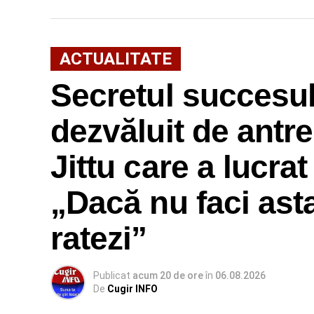
ACTUALITATE
Secretul succesulu
dezvăluit de antr
Jittu care a lucra
„Dacă nu faci ast
ratezi”
Publicat
acum 20 de ore
în
06.08.2026
De
Cugir INFO