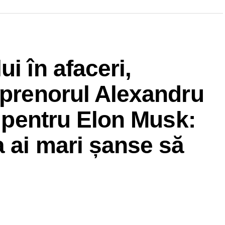
i în afaceri,
eprenorul Alexandru
t pentru Elon Musk:
a ai mari șanse să