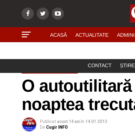
ACASĂ
ACTUALITATE
ADMINI
CONTACT
ȘTIRE
ACTUALITATE
O autoutilitar
noaptea trecută
Publicat
acum 14 ani
în
14.01.2013
De
Cugir INFO