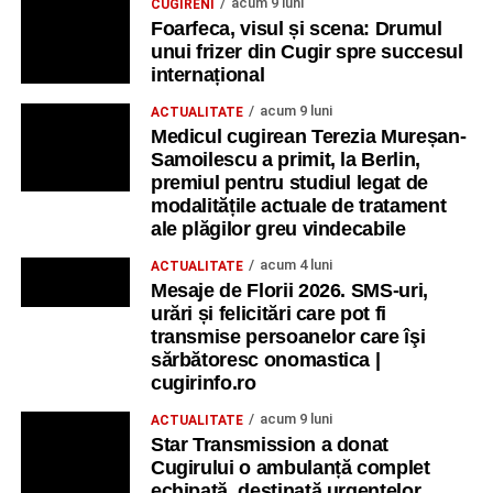
acum 9 luni
CUGIRENI
Foarfeca, visul și scena: Drumul
unui frizer din Cugir spre succesul
internațional
acum 9 luni
ACTUALITATE
Medicul cugirean Terezia Mureșan-
Samoilescu a primit, la Berlin,
premiul pentru studiul legat de
modalitățile actuale de tratament
ale plăgilor greu vindecabile
acum 4 luni
ACTUALITATE
Mesaje de Florii 2026. SMS-uri,
urări și felicitări care pot fi
transmise persoanelor care îşi
sărbătoresc onomastica |
cugirinfo.ro
acum 9 luni
ACTUALITATE
Star Transmission a donat
Cugirului o ambulanță complet
echipată, destinată urgențelor