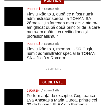
POLITICĂ
acum 2 zile
POLITICĂ
Flaviu Rădițoiu, după ce a fost numit
administrator special la TOHAN SA
Zărnești: „În întreaga mea activitate m-
am ghidat după două principii de la care
nu m-am abătut: corectitudinea și
profesionalismul”
acum 2 zile
POLITICĂ
Flaviu Rădițoiu, membru USR Cugir,
numit administrator special la TOHAN
SA – filială a Romarm
PUBLICITATE
SOCIETATE
acum 2 zile
CUGIRENI
Performanță de excepție: Cugireanca
Eva Anastasia Maria Curea, printre cei
20 de bursieri FLEX din România