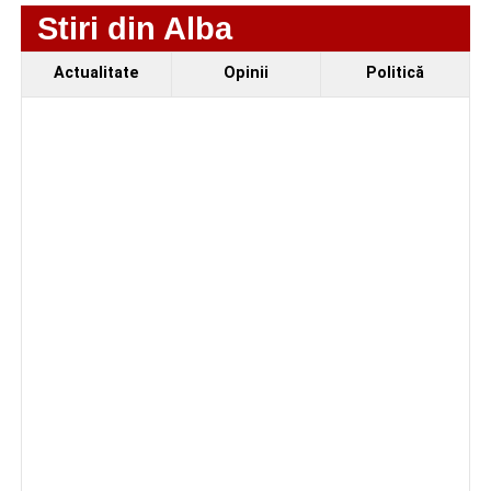
Stiri din Alba
Polițiștii din Cugir le-au oferit sfaturi de siguranță
seniorilor de la Centrul „Lotus”
Actualitate
Opinii
Politică
Facebook
Messenger
WhatsApp
Twitter
Email