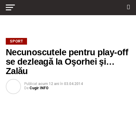
SPORT
Necunoscutele pentru play-off
se dezleagă la Oşorhei şi…
Zalău
Publicat
acum 12 ani
în
03.04.2014
De
Cugir INFO