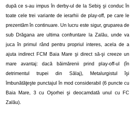
după ce s-au impus în derby-ul de la Sebiş şi conduc în
toate cele trei variante de ierarhii de play-off, pe care le
prezentăm în continuare. Un lucru este sigur, gruparea de
sub Drăgana are ultima confruntare la Zalău, unde va
juca în primul rând pentru propriul interes, acela de a
ajuta indirect FCM Baia Mare şi direct să-şi creeze un
mare avantaj: dacă băimărenii prind play-off-ul (în
detrimentul trupei din Sălaj), Metalurgistul îşi
îmbunătăţeşte punctajul în mod considerabil (6 puncte cu
Baia Mare, 3 cu Oşorhei şi deocamdată unul cu FC
Zalău).