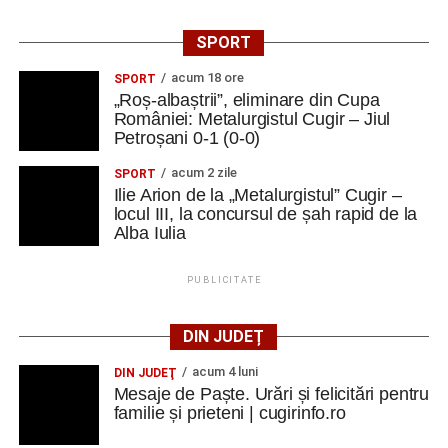
SPORT
acum 18 ore
SPORT
„Roș-albaștrii”, eliminare din Cupa
României: Metalurgistul Cugir – Jiul
Petroșani 0-1 (0-0)
acum 2 zile
SPORT
Ilie Arion de la „Metalurgistul” Cugir –
locul III, la concursul de șah rapid de la
Alba Iulia
PUBLICITATE
DIN JUDEȚ
acum 4 luni
DIN JUDEŢ
Mesaje de Paște. Urări și felicitări pentru
familie și prieteni | cugirinfo.ro