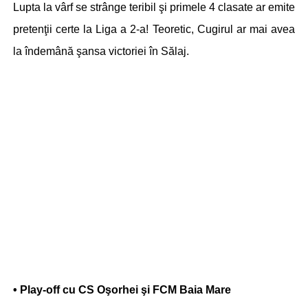
Lupta la vârf se strânge teribil şi primele 4 clasate ar emite
pretenţii certe la Liga a 2-a! Teoretic, Cugirul ar mai avea
la îndemână şansa victoriei în Sălaj.
• Play-off cu CS Oşorhei şi FCM Baia Mare