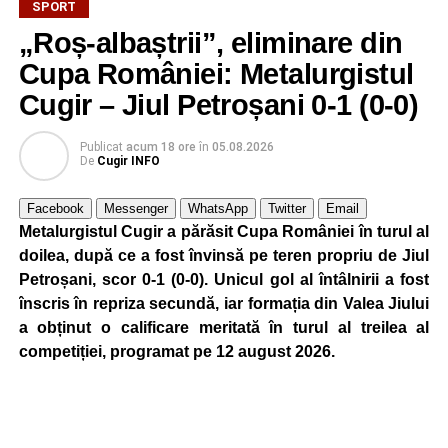
SPORT
„Roș-albaștrii”, eliminare din
Cupa României: Metalurgistul
Cugir – Jiul Petroșani 0-1 (0-0)
Publicat
acum 18 ore
în
05.08.2026
De
Cugir INFO
Facebook
Messenger
WhatsApp
Twitter
Email
Metalurgistul Cugir a părăsit Cupa României în turul al
doilea, după ce a fost învinsă pe teren propriu de Jiul
Petroșani, scor 0-1 (0-0). Unicul gol al întâlnirii a fost
înscris în repriza secundă, iar formația din Valea Jiului
a obținut o calificare meritată în turul al treilea al
competiției, programat pe 12 august 2026.