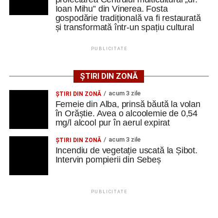
Ioan Mihu” din Vinerea. Fosta
aproape de obţinerea unui nou titlu, cel de maestru
Polițiștii din Cugir le-au oferit sfaturi de siguranță
gospodărie tradițională va fi restaurată
internaţional.
seniorilor de la Centrul „Lotus”
și transformată într-un spațiu cultural
Facebook
Messenger
WhatsApp
Twitter
Email
PUBLICITATE
Constantin PREDESCU
ȘTIRI DIN ZONĂ
acum 3 zile
ŞTIRI DIN ZONĂ
Femeie din Alba, prinsă băută la volan
Adaugă cugirinfo.ro ca sursă
în Orăștie. Avea o alcoolemie de 0,54
preferată pe Google
mg/l alcool pur în aerul expirat
acum 3 zile
ŞTIRI DIN ZONĂ
Incendiu de vegetație uscată la Șibot.
Ultimele știri din Cugir
Intervin pompierii din Sebeș
Efectele crizei energetice ajung și la Cugir:
iluminatul public va fi redus pe timpul nopții
PUBLICITATE
„Roș-albaștrii”, eliminare din Cupa României:
Metalurgistul Cugir – Jiul Petroșani 0-1 (0-0)