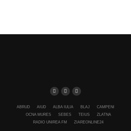
ABRUD
AIUD
ALBA IULIA
BLAJ
CAMPENI
OCNA MURES
SEBES
TEIUS
ZLATNA
RADIO UNIREA FM
ZIAREONLINE24