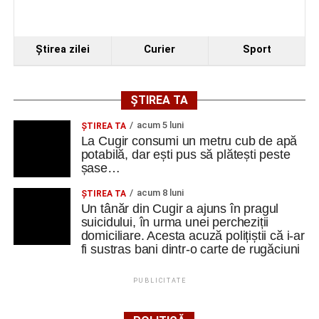
Ştirea zilei
Curier
Sport
ȘTIREA TA
acum 5 luni
ȘTIREA TA
La Cugir consumi un metru cub de apă
potabilă, dar ești pus să plătești peste
șase…
acum 8 luni
ȘTIREA TA
Un tânăr din Cugir a ajuns în pragul
suicidului, în urma unei percheziții
domiciliare. Acesta acuză polițiștii că i-ar
fi sustras bani dintr-o carte de rugăciuni
PUBLICITATE