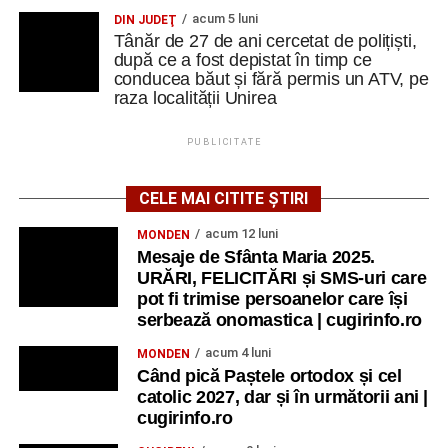
acum 5 luni
DIN JUDEŢ
Tânăr de 27 de ani cercetat de polițiști,
după ce a fost depistat în timp ce
conducea băut și fără permis un ATV, pe
raza localității Unirea
PUBLICITATE
CELE MAI CITITE ȘTIRI
acum 12 luni
MONDEN
Mesaje de Sfânta Maria 2025.
URĂRI, FELICITĂRI și SMS-uri care
pot fi trimise persoanelor care își
serbează onomastica | cugirinfo.ro
acum 4 luni
MONDEN
Când pică Paștele ortodox și cel
catolic 2027, dar și în următorii ani |
cugirinfo.ro