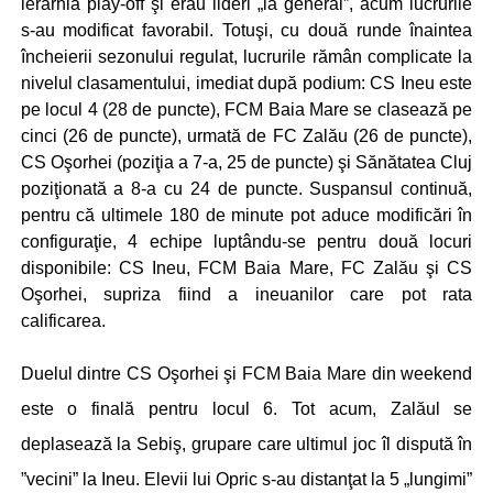
ierarhia play-off şi erau lideri „la general”, acum lucrurile
s-au modificat favorabil. Totuşi, cu două runde înaintea
încheierii sezonului regulat, lucrurile rămân complicate la
nivelul clasamentului, imediat după podium: CS Ineu este
pe locul 4 (28 de puncte), FCM Baia Mare se clasează pe
cinci (26 de puncte), urmată de FC Zalău (26 de puncte),
CS Oşorhei (poziţia a 7-a, 25 de puncte) şi Sănătatea Cluj
poziţionată a 8-a cu 24 de puncte. Suspansul continuă,
pentru că ultimele 180 de minute pot aduce modificări în
configuraţie, 4 echipe luptându-se pentru două locuri
disponibile: CS Ineu, FCM Baia Mare, FC Zalău şi CS
Oşorhei, supriza fiind a ineuanilor care pot rata
calificarea.
Duelul dintre CS Oşorhei şi FCM Baia Mare din weekend
este o finală pentru locul 6. Tot acum, Zalăul se
deplasează la Sebiş, grupare care ultimul joc îl dispută în
”vecini” la Ineu. Elevii lui Opric s-au distanţat la 5 „lungimi”