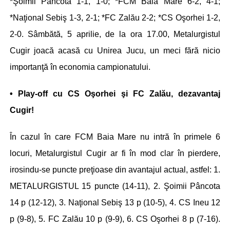
*Şoimii Pâncota 1-1, 1-0; *FCM Baia Mare 6-2, 4-1;
*Naţional Sebiş 1-3, 2-1; *FC Zalău 2-2; *CS Oşorhei 1-2,
2-0. Sâmbătă, 5 aprilie, de la ora 17.00, Metalurgistul
Cugir joacă acasă cu Unirea Jucu, un meci fără nicio
importanţă în economia campionatului.
• Play-off cu CS Oşorhei şi FC Zalău, dezavantaj
Cugir!
În cazul în care FCM Baia Mare nu intră în primele 6
locuri, Metalurgistul Cugir ar fi în mod clar în pierdere,
irosindu-se puncte preţioase din avantajul actual, astfel: 1.
METALURGISTUL 15 puncte (14-11), 2. Şoimii Pâncota
14 p (12-12), 3. Naţional Sebiş 13 p (10-5), 4. CS Ineu 12
p (9-8), 5. FC Zalău 10 p (9-9), 6. CS Oşorhei 8 p (7-16).