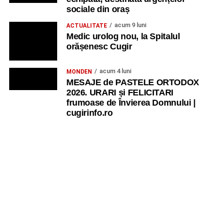
sociale din oraș
acum 9 luni
ACTUALITATE
Medic urolog nou, la Spitalul
orășenesc Cugir
acum 4 luni
MONDEN
MESAJE de PASTELE ORTODOX
2026. URARI și FELICITARI
frumoase de Învierea Domnului |
cugirinfo.ro