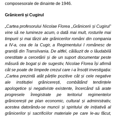
composesorale de dinainte de 1946.
Grănicerii și Cugirul
„Cartea profesorului Nicolae Florea ,,Grănicerii și Cugirul”
vine să ne lumineze acum, o dată mai mult, rosturile mai
timpurii și mai târzii ale grănicerilor români din compania
a IV-a, cea de la Cugir, a Regimentului I românesc de
graniță din Transilvania. De altfel, călăuzit de o lăudabilă
onestitate a cercetării și de un suport documentar peste
măsură de bogat și de sugestiv, Nicolae Florea își afirmă
cât se poate de limpede crezul care i-a însoțit investigația:
„Cartea prezintă atât părțile pozitive cât și cele negative
ale instituției grănicerești, combătând tendințele
apologetice și negativiste existente, încercând să arate
progresele înregistrate pe teritoriul regimentelor
grănicerești pe plan economic, cultural și administrativ,
acestea datorându-se muncii și spiritului de inițiativă al
grănicerilor și sacrificiilor materiale pe care le-au făcut,