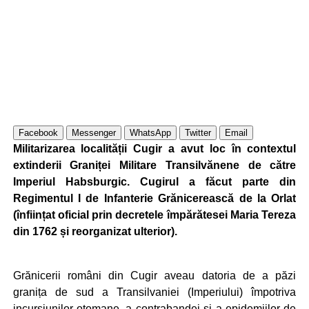
Facebook
Messenger
WhatsApp
Twitter
Email
Militarizarea localității Cugir a avut loc în contextul
extinderii Graniței Militare Transilvănene de către
Imperiul Habsburgic. Cugirul a făcut parte din
Regimentul I de Infanterie Grănicerească de la Orlat
(înființat oficial prin decretele împărătesei Maria Tereza
din 1762 și reorganizat ulterior).
Grănicerii români din Cugir aveau datoria de a păzi
granița de sud a Transilvaniei (Imperiului) împotriva
incursiunilor otomane, a contrabandei și a epidemiilor de