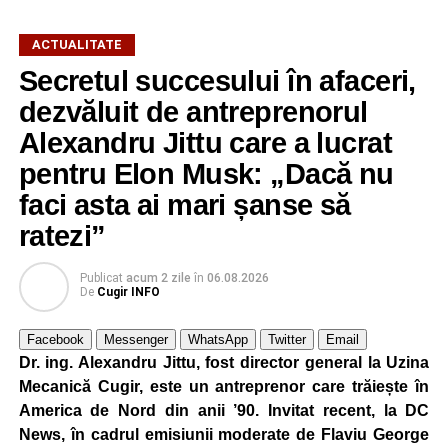
ACTUALITATE
Secretul succesului în afaceri,
dezvăluit de antreprenorul
Alexandru Jittu care a lucrat
pentru Elon Musk: „Dacă nu
faci asta ai mari șanse să
ratezi”
Publicat
acum 2 zile
în
06.08.2026
De
Cugir INFO
Facebook
Messenger
WhatsApp
Twitter
Email
Dr. ing. Alexandru Jittu, fost director general la Uzina
Mecanică Cugir, este un antreprenor care trăiește în
America de Nord din anii ’90. Invitat recent, la DC
News, în cadrul emisiunii moderate de Flaviu George