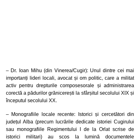
– Dr. Ioan Mihu (din Vinerea/Cugir): Unul dintre cei mai
importanți lideri locali, avocat și om politic, care a militat
activ pentru drepturile composesorale și administrarea
corectă a pădurilor grănicerești la sfârșitul secolului XIX și
începutul secolului XX.
– Monografiile locale recente: Istorici și cercetători din
județul Alba (precum lucrările dedicate istoriei Cugirului
sau monografiile Regimentului I de la Orlat scrise de
istorici militari) au scos la lumină documentele