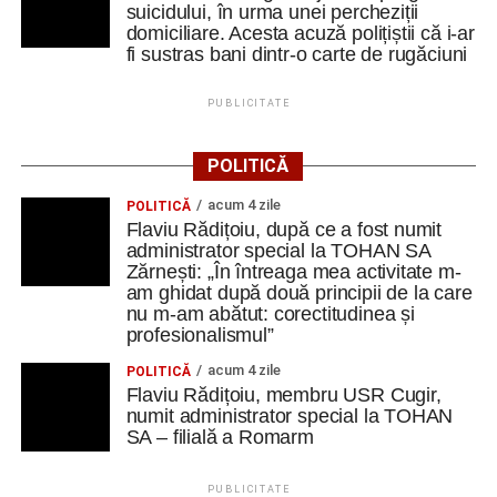
suicidului, în urma unei percheziții
domiciliare. Acesta acuză polițiștii că i-ar
fi sustras bani dintr-o carte de rugăciuni
PUBLICITATE
POLITICĂ
acum 4 zile
POLITICĂ
Flaviu Rădițoiu, după ce a fost numit
administrator special la TOHAN SA
Zărnești: „În întreaga mea activitate m-
am ghidat după două principii de la care
nu m-am abătut: corectitudinea și
profesionalismul”
acum 4 zile
POLITICĂ
Flaviu Rădițoiu, membru USR Cugir,
numit administrator special la TOHAN
SA – filială a Romarm
PUBLICITATE