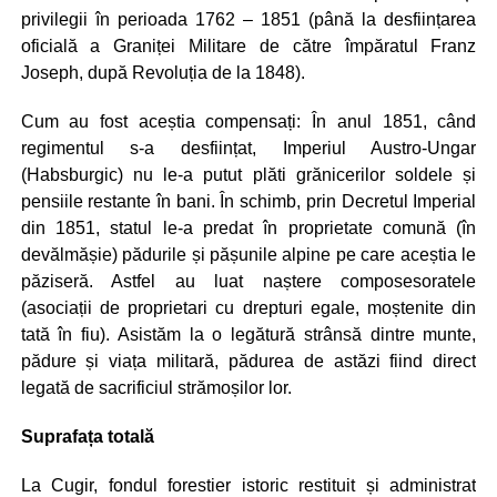
privilegii în perioada 1762 – 1851 (până la desființarea
oficială a Graniței Militare de către împăratul Franz
Joseph, după Revoluția de la 1848).
Cum au fost aceștia compensați: În anul 1851, când
regimentul s-a desființat, Imperiul Austro-Ungar
(Habsburgic) nu le-a putut plăti grănicerilor soldele și
pensiile restante în bani. În schimb, prin Decretul Imperial
din 1851, statul le-a predat în proprietate comună (în
devălmășie) pădurile și pășunile alpine pe care aceștia le
păziseră. Astfel au luat naștere composesoratele
(asociații de proprietari cu drepturi egale, moștenite din
tată în fiu). Asistăm la o legătură strânsă dintre munte,
pădure și viața militară, pădurea de astăzi fiind direct
legată de sacrificiul strămoșilor lor.
Suprafața totală
La Cugir, fondul forestier istoric restituit și administrat