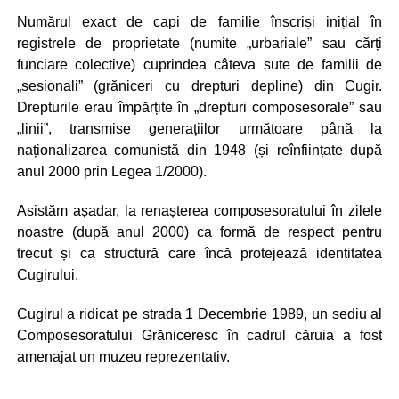
Numărul exact de capi de familie înscriși inițial în
registrele de proprietate (numite „urbariale” sau cărți
funciare colective) cuprindea câteva sute de familii de
„sesionali” (grăniceri cu drepturi depline) din Cugir.
Drepturile erau împărțite în „drepturi composesorale” sau
„linii”, transmise generațiilor următoare până la
naționalizarea comunistă din 1948 (și reînființate după
anul 2000 prin Legea 1/2000).
Asistăm așadar, la renașterea composesoratului în zilele
noastre (după anul 2000) ca formă de respect pentru
trecut și ca structură care încă protejează identitatea
Cugirului.
Cugirul a ridicat pe strada 1 Decembrie 1989, un sediu al
Composesoratului Grăniceresc în cadrul căruia a fost
amenajat un muzeu reprezentativ.