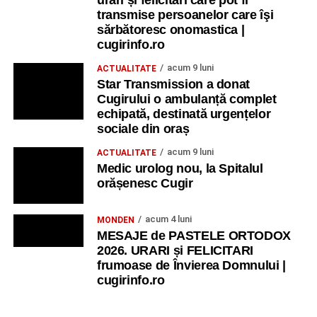
transmise persoanelor care îşi
sărbătoresc onomastica |
cugirinfo.ro
acum 9 luni
ACTUALITATE
Star Transmission a donat
Cugirului o ambulanță complet
echipată, destinată urgențelor
sociale din oraș
acum 9 luni
ACTUALITATE
Medic urolog nou, la Spitalul
orășenesc Cugir
acum 4 luni
MONDEN
MESAJE de PASTELE ORTODOX
2026. URARI și FELICITARI
frumoase de Învierea Domnului |
cugirinfo.ro