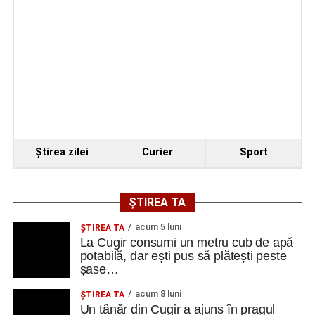
Cugir și-au perfecționat competențele prin
mobilități Erasmus+ în Croația
Facebook
Messenger
WhatsApp
Twitter
Email
Ştirea zilei
Curier
Sport
ȘTIREA TA
acum 5 luni
ȘTIREA TA
La Cugir consumi un metru cub de apă
potabilă, dar ești pus să plătești peste
șase…
acum 8 luni
ȘTIREA TA
Un tânăr din Cugir a ajuns în pragul