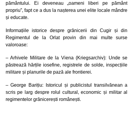
pământului. Ei deveneau „oameni liberi pe pământ
propriu”, fapt ce a dus la nașterea unei elite locale mândre
și educate.
Informațiile istorice despre grănicerii din Cugir și din
Regimentul de la Orlat provin din mai multe surse
valoroase:
– Arhivele Militare de la Viena (Kriegsarchiv): Unde se
păstrează hărțile iosefine, registrele de solde, inspecțiile
militare și planurile de pază ale frontierei.
– George Barițiu: Istoricul și publicistul transilvănean a
scris pe larg despre rolul cultural, economic și militar al
regimentelor grănicerești românești.