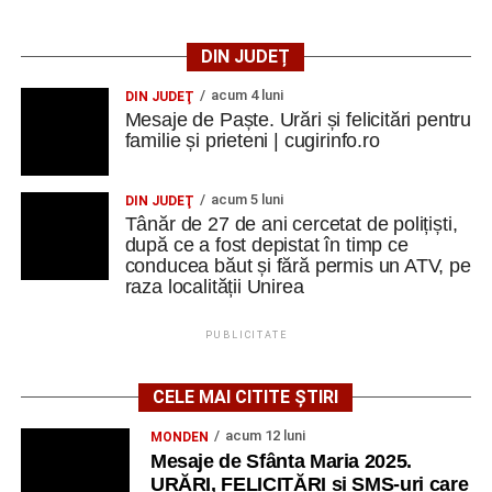
DIN JUDEȚ
acum 4 luni
DIN JUDEŢ
Mesaje de Paște. Urări și felicitări pentru
familie și prieteni | cugirinfo.ro
acum 5 luni
DIN JUDEŢ
Tânăr de 27 de ani cercetat de polițiști,
după ce a fost depistat în timp ce
conducea băut și fără permis un ATV, pe
raza localității Unirea
PUBLICITATE
CELE MAI CITITE ȘTIRI
acum 12 luni
MONDEN
Mesaje de Sfânta Maria 2025.
URĂRI, FELICITĂRI și SMS-uri care