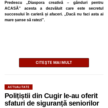
Predescu „Diaspora creativă – gânduri pentru
ACASĂ” acesta a dezvăluit care este secretul
succesului în carieră și afaceri. „Dacă nu faci asta ai
mare șanse să ratezi”.
CITEȘTE MAI MULT
ACTUALITATE
El a mărturisit totodată că a avut șansa să lucreze cu Elon
Polițiștii din Cugir le-au oferit
Musk, fondatorul Tesla, SpaceX și xAI.
sfaturi de siguranță seniorilor
Dr. ing. Alexandru Jittu: Lucrul acesta mi-a adus