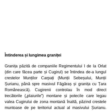
Întinderea și lungimea graniței
Granița păzită de companiile Regimentului I de la Orlat
(din care făcea parte și Cugirul) se întindea de-a lungul
crestelor Munților Carpați (Munții Sebeșului, Munții
Șurianu, până spre masivul Făgăraș și granița cu Țara
Românească). Cugirenii controlau în mod direct
trecătorile („plaiurile”) montane și potecile care legau
valea Cugirului de zona montană înaltă, păzind crestele
muntoase de pe teritoriul actual al masivului Șurianu.