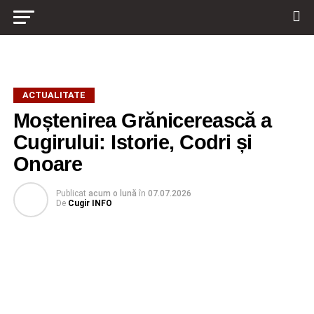
ACTUALITATE
Moștenirea Grănicerească a
Cugirului: Istorie, Codri și
Onoare
Publicat
acum o lună
în
07.07.2026
De
Cugir INFO