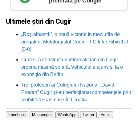
preferată pe Google
Ultimele știri din Cugir
„Roș-albaștrii”, o nouă victorie în meciurile de
pregătire: Metalurgistul Cugir – FC Inter Sibiu 1-0
(0-0)
Cum și-a construit un informatician din Cugir
propria mașină solară. Vehiculul a ajuns și la o
expoziție din Berlin
Trei profesori ai Colegiului Național „David
Prodan” Cugir și-au perfecționat competențele prin
mobilități Erasmus+ în Croația
Facebook
Messenger
WhatsApp
Twitter
Email