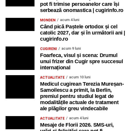
pot fi trimise persoanelor care își
serbează onomastica | cugirinfo.ro
acum 4 luni
MONDEN
Când pică Paștele ortodox și cel
catolic 2027, dar și în următorii ani |
cugirinfo.ro
acum 9 luni
CUGIRENI
Foarfeca, visul și scena: Drumul
unui frizer din Cugir spre succesul
internațional
acum 10 luni
ACTUALITATE
Medicul cugirean Terezia Mureșan-
Samoilescu a primit, la Berlin,
premiul pentru studiul legat de
modalitățile actuale de tratament
ale plăgilor greu vindecabile
acum 4 luni
ACTUALITATE
Mesaje de Florii 2026. SMS-uri,
urări și felicitări care pot fi