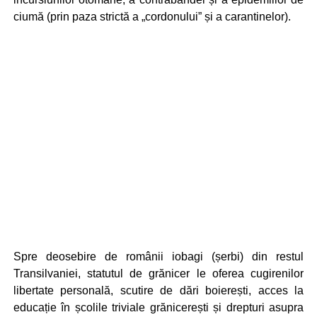
ciumă (prin paza strictă a „cordonului” și a carantinelor).
Spre deosebire de românii iobagi (șerbi) din restul
Transilvaniei, statutul de grănicer le oferea cugirenilor
libertate personală, scutire de dări boierești, acces la
educație în școlile triviale grănicerești și drepturi asupra