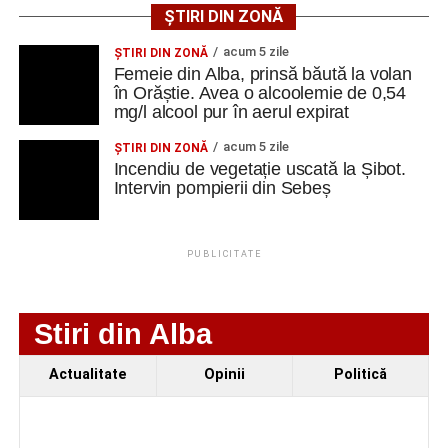
ȘTIRI DIN ZONĂ
AGENT
OCUPAŢIA
NR.
NR. TELEFON/E-
Secretul succesului în afaceri, dezvăluit de
LMV
MAIL
acum 5 zile
antreprenorul Alexandru Jittu care a lucrat pentru
ŞTIRI DIN ZONĂ
IVET SRL
LUCRATOR
1
0744535450
Femeie din Alba, prinsă băută la volan
Elon Musk: „Dacă nu faci asta ai mari șanse să
COMERCIAL
în Orăștie. Avea o alcoolemie de 0,54
ratezi”
mg/l alcool pur în aerul expirat
acum 5 zile
ŞTIRI DIN ZONĂ
Facebook
Messenger
WhatsApp
Twitter
Email
Incendiu de vegetație uscată la Șibot.
Adaugă cugirinfo.ro ca sursă
Intervin pompierii din Sebeș
preferată pe Google
PUBLICITATE
Ultimele știri din Cugir
Cum și-a construit un informatician din Cugir propria
Stiri din Alba
mașină solară. Vehiculul a ajuns și la o expoziție din
Berlin
Actualitate
Opinii
Politică
Trei profesori ai Colegiului Național „David Prodan”
Cugir și-au perfecționat competențele prin
mobilități Erasmus+ în Croația