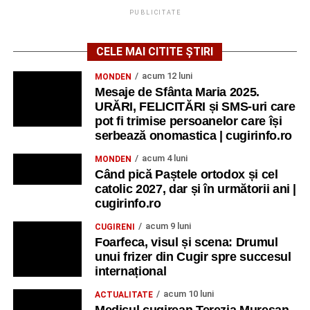
PUBLICITATE
CELE MAI CITITE ȘTIRI
acum 12 luni
MONDEN
Mesaje de Sfânta Maria 2025.
URĂRI, FELICITĂRI și SMS-uri care
pot fi trimise persoanelor care își
serbează onomastica | cugirinfo.ro
acum 4 luni
MONDEN
Când pică Paștele ortodox și cel
catolic 2027, dar și în următorii ani |
cugirinfo.ro
acum 9 luni
CUGIRENI
Foarfeca, visul și scena: Drumul
unui frizer din Cugir spre succesul
internațional
acum 10 luni
ACTUALITATE