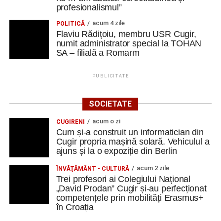
profesionalismul”
acum 4 zile
POLITICĂ
Flaviu Rădițoiu, membru USR Cugir,
numit administrator special la TOHAN
SA – filială a Romarm
PUBLICITATE
SOCIETATE
acum o zi
CUGIRENI
Cum și-a construit un informatician din
Cugir propria mașină solară. Vehiculul a
ajuns și la o expoziție din Berlin
acum 2 zile
ÎNVĂŢĂMÂNT - CULTURĂ
Trei profesori ai Colegiului Național
„David Prodan” Cugir și-au perfecționat
competențele prin mobilități Erasmus+
în Croația