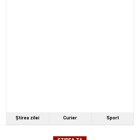
Secretul succesului în afaceri, dezvăluit de
antreprenorul Alexandru Jittu care a lucrat pentru
Elon Musk: „Dacă nu faci asta ai mari șanse să
ratezi”
Facebook
Messenger
WhatsApp
Twitter
Email
Ştirea zilei
Curier
Sport