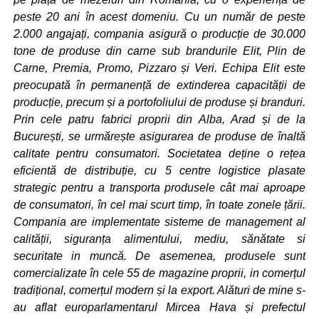
peste 20 ani în acest domeniu. Cu un număr de peste
2.000 angajați, compania asigură o producție de 30.000
tone de produse din carne sub brandurile Elit, Plin de
Carne, Premia, Promo, Pizzaro și Veri. Echipa Elit este
preocupată în permanență de extinderea capacității de
producție, precum și a portofoliului de produse și branduri.
Prin cele patru fabrici proprii din Alba, Arad și de la
București, se urmărește asigurarea de produse de înaltă
calitate pentru consumatori. Societatea deține o rețea
eficientă de distribuție, cu 5 centre logistice plasate
strategic pentru a transporta produsele cât mai aproape
de consumatori, în cel mai scurt timp, în toate zonele țării.
Compania are implementate sisteme de management al
calității, siguranța alimentului, mediu, sănătate si
securitate in muncă. De asemenea, produsele sunt
comercializate în cele 55 de magazine proprii, in comerțul
tradițional, comerțul modern și la export. Alături de mine s-
au aflat europarlamentarul Mircea Hava și prefectul