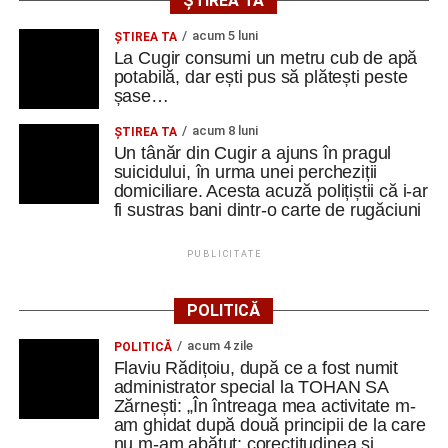
ȘTIREA TA
acum 5 luni
ȘTIREA TA
La Cugir consumi un metru cub de apă
potabilă, dar ești pus să plătești peste
șase…
acum 8 luni
ȘTIREA TA
Un tânăr din Cugir a ajuns în pragul
suicidului, în urma unei percheziții
domiciliare. Acesta acuză polițiștii că i-ar
fi sustras bani dintr-o carte de rugăciuni
PUBLICITATE
POLITICĂ
acum 4 zile
POLITICĂ
Flaviu Rădițoiu, după ce a fost numit
administrator special la TOHAN SA
Zărnești: „În întreaga mea activitate m-
am ghidat după două principii de la care
nu m-am abătut: corectitudinea și