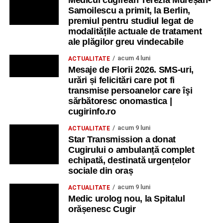
Medicul cugirean Terezia Mureșan-
Samoilescu a primit, la Berlin,
premiul pentru studiul legat de
modalitățile actuale de tratament
ale plăgilor greu vindecabile
acum 4 luni
ACTUALITATE
Mesaje de Florii 2026. SMS-uri,
urări și felicitări care pot fi
transmise persoanelor care îşi
sărbătoresc onomastica |
cugirinfo.ro
acum 9 luni
ACTUALITATE
Star Transmission a donat
Cugirului o ambulanță complet
echipată, destinată urgențelor
sociale din oraș
acum 9 luni
ACTUALITATE
Medic urolog nou, la Spitalul
orășenesc Cugir