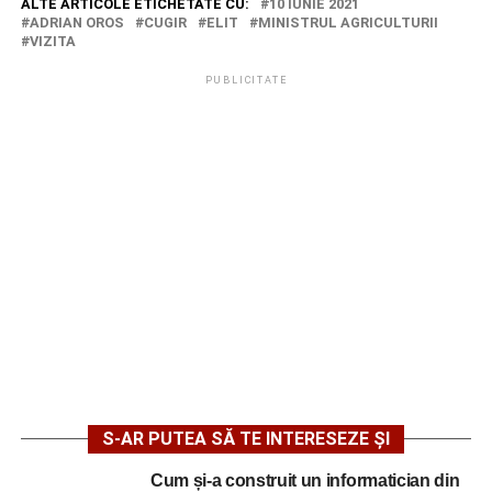
ALTE ARTICOLE ETICHETATE CU:
10 IUNIE 2021
ADRIAN OROS
CUGIR
ELIT
MINISTRUL AGRICULTURII
VIZITA
PUBLICITATE
S-AR PUTEA SĂ TE INTERESEZE ȘI
Cum și-a construit un informatician din