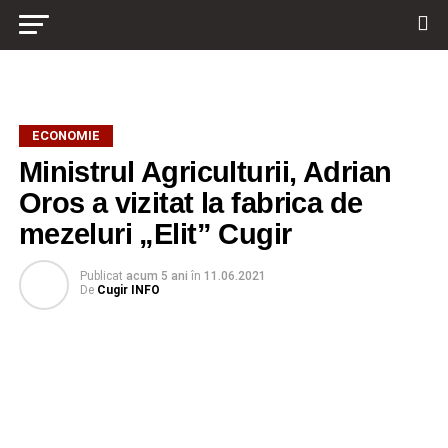
ECONOMIE
Ministrul Agriculturii, Adrian
Oros a vizitat la fabrica de
mezeluri „Elit” Cugir
Publicat
acum 5 ani
în
11.06.2021
De
Cugir INFO