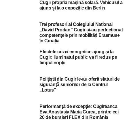
Cugir propria mașină solară. Vehiculul a
ajuns și la o expoziție din Berlin
Trei profesori ai Colegiului Național
„David Prodan” Cugir și-au perfecționat
competențele prin mobilități Erasmus+
în Croația
Efectele crizei energetice ajung și la
Cugir: iluminatul public va fi redus pe
timpul nopții
Polițiștii din Cugir le-au oferit sfaturi de
siguranță seniorilor de la Centrul
„Lotus”
Performanță de excepție: Cugireanca
Eva Anastasia Maria Curea, printre cei
20 de bursieri FLEX din România