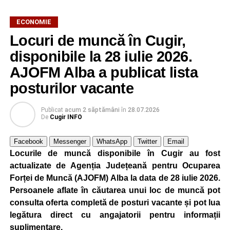
ECONOMIE
Locuri de muncă în Cugir,
AJOFM Alba a publicat lista locurilor de muncă vacante
din orașul Cugir, valabilă la data de
4 august 2026
.
disponibile la 28 iulie 2026.
Oferta cuprinde posturi din mai multe domenii de
AJOFM Alba a publicat lista
activitate, fiind adresată atât persoanelor cu experiență,
posturilor vacante
cât și celor aflate la început de carieră.
Publicat
acum 2 săptămâni
în
28.07.2026
Cei interesați pot consulta toate locurile de muncă
De
Cugir INFO
disponibile accesând platforma oficială ANOFM,
selectând
AJOFM Alba
, apoi secțiunea
„Persoane fizice
Facebook
Messenger
WhatsApp
Twitter
Email
– Locuri de muncă vacante”
. De asemenea, informații
Locurile de muncă disponibile în Cugir au fost
pot fi obținute direct de la sediul AJOFM Alba sau de la
actualizate de Agenția Județeană pentru Ocuparea
agenția teritorială de care aparține persoana aflată în
Forței de Muncă (AJOFM) Alba la data de 28 iulie 2026.
căutarea unui loc de muncă.
Persoanele aflate în căutarea unui loc de muncă pot
consulta oferta completă de posturi vacante și pot lua
Lista publicată de AJOFM Alba include, pe lângă
legătura direct cu angajatorii pentru informații
denumirea posturilor vacante din Cugir, și datele de
suplimentare.