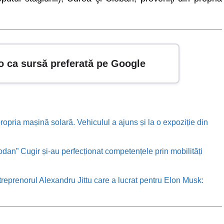
o ca sursă preferată pe Google
ropria mașină solară. Vehiculul a ajuns și la o expoziție din
odan” Cugir și-au perfecționat competențele prin mobilități
treprenorul Alexandru Jittu care a lucrat pentru Elon Musk: