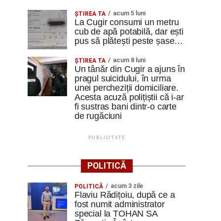
acum 5 luni
ȘTIREA TA
La Cugir consumi un metru
cub de apă potabilă, dar ești
pus să plătești peste șase…
acum 8 luni
ȘTIREA TA
Un tânăr din Cugir a ajuns în
pragul suicidului, în urma
unei percheziții domiciliare.
Acesta acuză polițiștii că i-ar
fi sustras bani dintr-o carte
de rugăciuni
PUBLICITATE
POLITICĂ
acum 3 zile
POLITICĂ
Flaviu Rădițoiu, după ce a
fost numit administrator
special la TOHAN SA