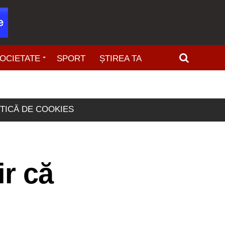
OCIETATE
SPORT
ȘTIREA TA
ITICĂ DE COOKIES
r că