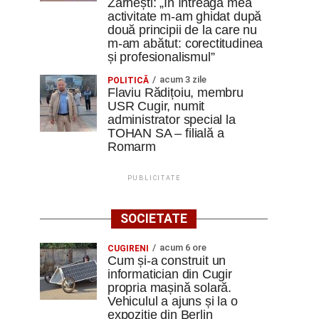
Zărnești: „În întreaga mea
activitate m-am ghidat după
două principii de la care nu
m-am abătut: corectitudinea
și profesionalismul”
acum 3 zile
POLITICĂ
Flaviu Rădițoiu, membru
USR Cugir, numit
administrator special la
TOHAN SA – filială a
Romarm
PUBLICITATE
SOCIETATE
acum 6 ore
CUGIRENI
Cum și-a construit un
informatician din Cugir
propria mașină solară.
Vehiculul a ajuns și la o
expoziție din Berlin