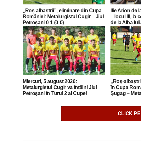
„Roș-albaștrii”, eliminare din Cupa
Ilie Arion de 
României: Metalurgistul Cugir – Jiul
– locul III, l
Petroșani 0-1 (0-0)
de la Alba Iul
Miercuri, 5 august 2026:
„Roș-albaștrii
Metalurgistul Cugir va întâlni Jiul
în Cupa Româ
Petroșani în Turul 2 al Cupei
Șugag – Metal
României Betano
4)
CLICK P