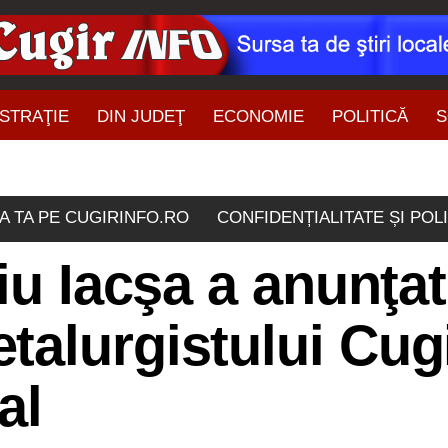
STRAŢIE
DIN JUDEŢ
ECONOMIE
POLITICĂ
S
ŞTIRI DIN ZONĂ
A TA PE CUGIRINFO.RO
CONFIDENȚIALITATE ȘI POL
iu Iacşa a anunţat
alurgistului Cugi
al