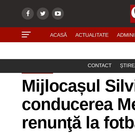
ACASĂ
ACTUALITATE
ADMINI
CONTACT
ȘTIRE
SPORT
Mijlocașul Silv
conducerea Met
renunţă la fotb