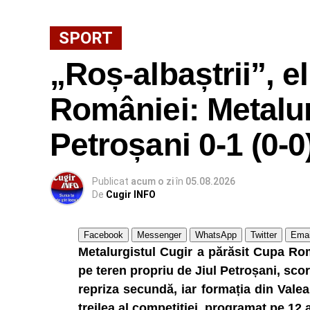
SPORT
„Roș-albaștrii”, 
României: Metalur
Petroșani 0-1 (0-0
Publicat
acum o zi
în
05.08.2026
De
Cugir INFO
Facebook
Messenger
WhatsApp
Twitter
Emai
Metalurgistul Cugir a părăsit Cupa Româ
pe teren propriu de Jiul Petroșani, scor 0
repriza secundă, iar formația din Valea 
treilea al competiției, programat pe 12