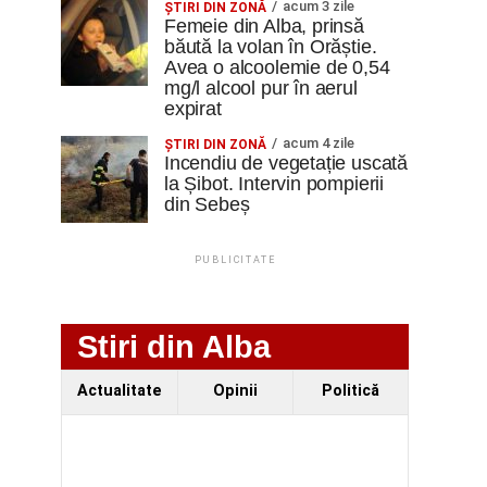
acum 3 zile
ŞTIRI DIN ZONĂ
Femeie din Alba, prinsă
băută la volan în Orăștie.
Avea o alcoolemie de 0,54
mg/l alcool pur în aerul
expirat
acum 4 zile
ŞTIRI DIN ZONĂ
Incendiu de vegetație uscată
la Șibot. Intervin pompierii
din Sebeș
PUBLICITATE
Stiri din Alba
Actualitate
Opinii
Politică