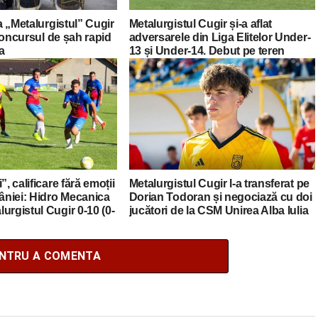
la „Metalurgistul” Cugir
Metalurgistul Cugir și-a aflat
a concursul de șah rapid
adversarele din Liga Elitelor Under-
ia
13 și Under-14. Debut pe teren
propriu cu CSS Lugoj
”, calificare fără emoții
Metalurgistul Cugir l-a transferat pe
niei: Hidro Mecanica
Dorian Todoran și negociază cu doi
urgistul Cugir 0-10 (0-
jucători de la CSM Unirea Alba Iulia
ENTRU A COMENTA