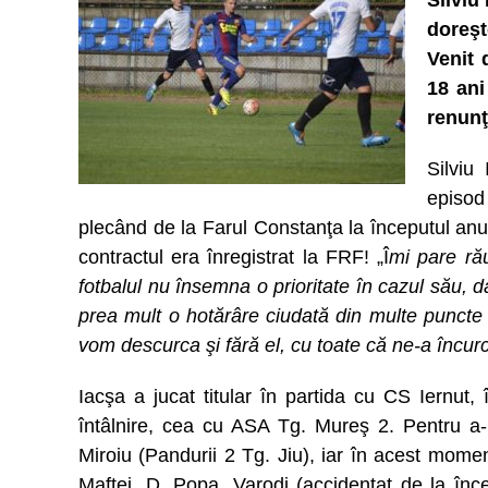
Silviu
doreşt
Venit 
18 ani
renunţ
Silviu
episod
plecând de la Farul Constanţa la începutul anu
contractul era înregistrat la FRF! „Î
mi pare rău
fotbalul nu însemna o prioritate în cazul său,
prea mult o hotărâre ciudată din multe puncte 
vom descurca şi fără el, cu toate că ne-a încurc
Iacşa a jucat titular în partida cu CS Iernut,
întâlnire, cea cu ASA Tg. Mureş 2. Pentru a-
Miroiu (Pandurii 2 Tg. Jiu), iar în acest momen
Maftei, D. Popa, Varodi (accidentat de la înce