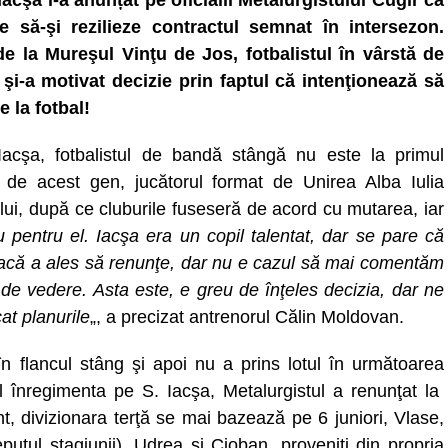
 Iacşa i-a anunțat pe oficialii Metalurgistului Cugir că
e să-şi rezilieze contractul semnat în intersezon.
de la Mureşul Vinţu de Jos, fotbalistul în vârstă de
 şi-a motivat decizie prin faptul că intenţionează să
e la fotbal!
 Iacşa, fotbalistul de bandă stângă nu este la primul
 de acest gen, jucătorul format de Unirea Alba Iulia
lui, după ce cluburile fuseseră de acord cu mutarea, iar
 pentru el. Iacşa era un copil talentat, dar se pare că
 dacă a ales să renunţe, dar nu e cazul să mai comentăm
de vedere. Asta este, e greu de înţeles decizia, dar ne
at planurile
„, a precizat antrenorul Călin Moldovan.
 în flancul stâng şi apoi nu a prins lotul în următoarea
l înregimenta pe S. Iacşa, Metalurgistul a renunţat la
t, divizionara terţă se mai bazează pe 6 juniori, Vlase,
putul stagiunii), Udrea şi Cioban, proveniţi din propria