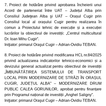
7. Proiect de hotărâre privind aprobarea încheierii unui
Acord de parteneriat între UAT – Județul Alba prin
Consiliul Judeţean Alba şi UAT – Orașul Cugir prin
Consiliul local al orașului Cugir pentru realizarea în
comun a Proiectului tehnic de execuție și a execuției
lucrărilor la obiectivul de investiții: „Centrul multicultural
Dr. Ioan Mihu Cugir”.
Iniţiator: primarul Oraşul Cugir – Adrian-Ovidiu TEBAN.
8. Proiect de hotărâre privind modificarea HCL nr.84/2025
privind actualizarea indicatorilor tehnico-economici și a
devizului general actualizat pentru obiectivul de investiții
„ÎMBUNĂTĂȚIREA SISTEMULUI DE TRANSPORT
LOCAL PRIN MODERNIZARE DE STRĂZI ÎN ORAȘUL
CUGIR, JUDEȚUL ALBA” – MODERNIZARE DRUM
PUBLIC CALEA GORUNILOR, aprobat pentru finanțare
prin Programul național de investiții „Anghel Saligny”.
Iniţiator: primarul Oraşul Cugir – Adrian-Ovidiu TEBAN.