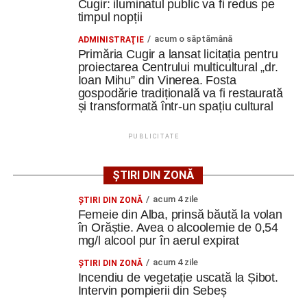
Cugir: iluminatul public va fi redus pe
Potrivit documentației de licitație, expertizele tehnice au
timpul nopții
identificat degradări importante ale construcțiilor. Printre
acum o săptămână
ADMINISTRAŢIE
acestea se numără infiltrații de apă, umiditate, degradarea
Primăria Cugir a lansat licitația pentru
elementelor din lemn și a acoperișurilor, dar și prăbușirea
proiectarea Centrului multicultural „dr.
Ioan Mihu” din Vinerea. Fosta
parțială a șurii.
gospodărie tradițională va fi restaurată
și transformată într-un spațiu cultural
De asemenea, instalațiile existente sunt depășite din
punct de vedere tehnic, fiind necesară refacerea
PUBLICITATE
instalațiilor electrice, sanitare și termice, precum și
modernizarea sistemelor de evacuare a apelor pluviale.
ȘTIRI DIN ZONĂ
Specialiștii apreciază însă că ansamblul poate fi restaurat
acum 4 zile
ŞTIRI DIN ZONĂ
și pus în valoare, cu respectarea soluțiilor tehnice ce vor fi
Femeie din Alba, prinsă băută la volan
stabilite în cadrul proiectului.
în Orăștie. Avea o alcoolemie de 0,54
mg/l alcool pur în aerul expirat
Spații pentru cultură, educație
acum 4 zile
ŞTIRI DIN ZONĂ
Incendiu de vegetație uscată la Șibot.
și evenimente
Intervin pompierii din Sebeș