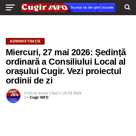
ADMINISTRAŢIE
Miercuri, 27 mai 2026: Ședință
ordinară a Consiliului Local al
orașului Cugir. Vezi proiectul
ordinii de zi
Publicat
acum 2 luni
în
25.05.2026
De
Cugir INFO