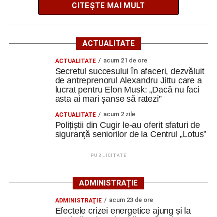
CITEȘTE MAI MULT
activităților culturale, educaționale și expoziționale.
O gospodărie tradițională va fi
ACTUALITATE
readusă la viață
acum 21 de ore
ACTUALITATE
Secretul succesului în afaceri, dezvăluit
Ansamblul este situat pe strada Principală nr. 172 din
de antreprenorul Alexandru Jittu care a
Vinerea, pe un teren de aproximativ 1.975 de metri pătrați,
lucrat pentru Elon Musk: „Dacă nu faci
aflat în proprietatea administrației locale.
asta ai mari șanse să ratezi”
acum 2 zile
ACTUALITATE
Complexul este alcătuit din patru corpuri de clădire – fosta
Polițiștii din Cugir le-au oferit sfaturi de
magazie de fierărie, casa memorială, șura și șoprul-atelier
siguranță seniorilor de la Centrul „Lotus”
– care păstrează caracteristicile unei gospodării
tradiționale din zonă. Curtea include elemente autentice,
PUBLICITATE
precum pavajul din piatră de râu și o fântână.
ADMINISTRAȚIE
Clădirile au nevoie de lucrări
acum 23 de ore
ADMINISTRAŢIE
ample de consolidare
Efectele crizei energetice ajung și la