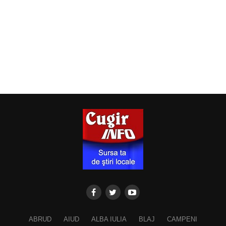
ABRUD
AIUD
ALBA IULIA
BLAJ
CAMPENI