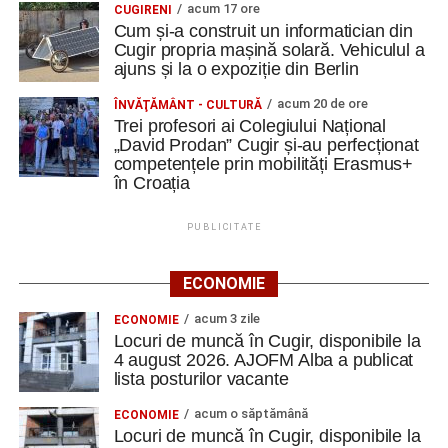
acum 17 ore
CUGIRENI
Cum și-a construit un informatician din
Cugir propria mașină solară. Vehiculul a
ajuns și la o expoziție din Berlin
acum 20 de ore
ÎNVĂŢĂMÂNT - CULTURĂ
Trei profesori ai Colegiului Național
„David Prodan” Cugir și-au perfecționat
competențele prin mobilități Erasmus+
în Croația
PUBLICITATE
ECONOMIE
acum 3 zile
ECONOMIE
Locuri de muncă în Cugir, disponibile la
4 august 2026. AJOFM Alba a publicat
lista posturilor vacante
acum o săptămână
ECONOMIE
Locuri de muncă în Cugir, disponibile la