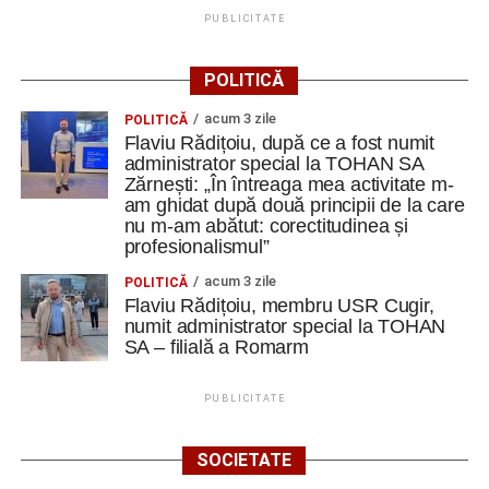
mobilități Erasmus+ în Croația
PUBLICITATE
Secretul succesului în afaceri, dezvăluit de
antreprenorul Alexandru Jittu care a lucrat pentru
POLITICĂ
Elon Musk: „Dacă nu faci asta ai mari șanse să
acum 3 zile
ratezi”
POLITICĂ
Flaviu Rădițoiu, după ce a fost numit
administrator special la TOHAN SA
Facebook
Messenger
WhatsApp
Twitter
Email
Zărnești: „În întreaga mea activitate m-
am ghidat după două principii de la care
nu m-am abătut: corectitudinea și
profesionalismul”
acum 3 zile
POLITICĂ
Flaviu Rădițoiu, membru USR Cugir,
numit administrator special la TOHAN
SA – filială a Romarm
PUBLICITATE
SOCIETATE