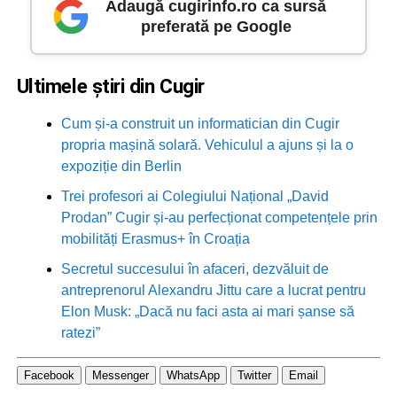
Adaugă cugirinfo.ro ca sursă
preferată pe Google
Ultimele știri din Cugir
Cum și-a construit un informatician din Cugir
propria mașină solară. Vehiculul a ajuns și la o
expoziție din Berlin
Trei profesori ai Colegiului Național „David
Prodan” Cugir și-au perfecționat competențele prin
mobilități Erasmus+ în Croația
Secretul succesului în afaceri, dezvăluit de
antreprenorul Alexandru Jittu care a lucrat pentru
Elon Musk: „Dacă nu faci asta ai mari șanse să
ratezi”
Facebook
Messenger
WhatsApp
Twitter
Email