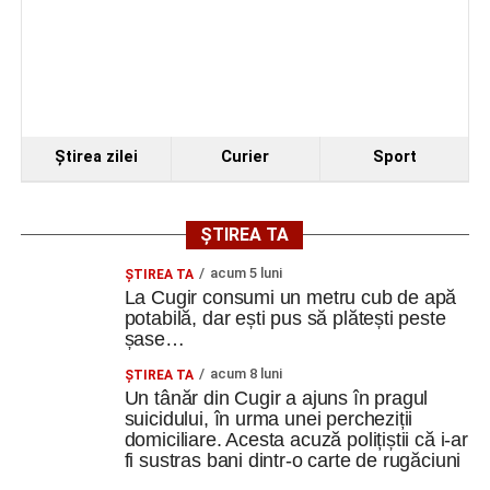
După finalizarea proiectului și a lucrărilor de execuție,
Centrul multicultural „dr. Ioan Mihu” va deveni un nou
punct de interes pentru comunitatea din Vinerea și orașul
Cugir, contribuind la valorificarea patrimoniului local și la
dezvoltarea vieții culturale din zonă.
Ştirea zilei
Curier
Sport
Adaugă cugirinfo.ro ca sursă
preferată pe Google
ȘTIREA TA
acum 5 luni
ȘTIREA TA
La Cugir consumi un metru cub de apă
Ultimele știri din Cugir
potabilă, dar ești pus să plătești peste
șase…
Cum și-a construit un informatician din Cugir propria
acum 8 luni
ȘTIREA TA
mașină solară. Vehiculul a ajuns și la o expoziție din
Un tânăr din Cugir a ajuns în pragul
Berlin
suicidului, în urma unei percheziții
domiciliare. Acesta acuză polițiștii că i-ar
Trei profesori ai Colegiului Național „David Prodan”
fi sustras bani dintr-o carte de rugăciuni
Cugir și-au perfecționat competențele prin