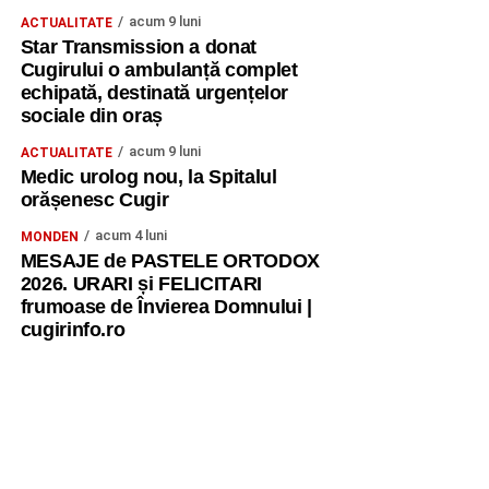
acum 9 luni
ACTUALITATE
Star Transmission a donat
Cugirului o ambulanță complet
echipată, destinată urgențelor
sociale din oraș
acum 9 luni
ACTUALITATE
Medic urolog nou, la Spitalul
orășenesc Cugir
acum 4 luni
MONDEN
MESAJE de PASTELE ORTODOX
2026. URARI și FELICITARI
frumoase de Învierea Domnului |
cugirinfo.ro