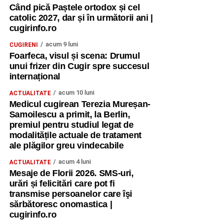
Când pică Paștele ortodox și cel
catolic 2027, dar și în următorii ani |
cugirinfo.ro
acum 9 luni
CUGIRENI
Foarfeca, visul și scena: Drumul
unui frizer din Cugir spre succesul
internațional
acum 10 luni
ACTUALITATE
Medicul cugirean Terezia Mureșan-
Samoilescu a primit, la Berlin,
premiul pentru studiul legat de
modalitățile actuale de tratament
ale plăgilor greu vindecabile
acum 4 luni
ACTUALITATE
Mesaje de Florii 2026. SMS-uri,
urări și felicitări care pot fi
transmise persoanelor care îşi
sărbătoresc onomastica |
cugirinfo.ro