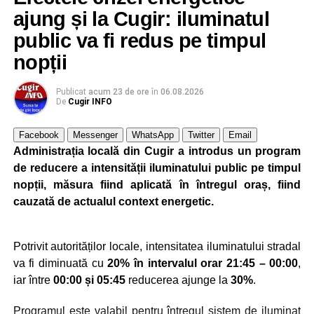
ajung și la Cugir: iluminatul
public va fi redus pe timpul
nopții
Publicat
acum 23 de ore
în
06.08.2026
De
Cugir INFO
Facebook
Messenger
WhatsApp
Twitter
Email
Administrația locală din Cugir a introdus un program
de reducere a intensității iluminatului public pe timpul
nopții, măsura fiind aplicată în întregul oraș, fiind
cauzată de actualul context energetic.
Potrivit autorităților locale, intensitatea iluminatului stradal
va fi diminuată cu
20% în intervalul orar 21:45 – 00:00
,
iar între
00:00 și 05:45
reducerea ajunge la
30%
.
Programul este valabil pentru întregul sistem de iluminat