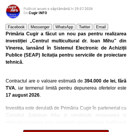
Trei profesori ai Colegiului Național „David Prodan”
Publicat
acum o săptămână
în
29.07.2026
Cugir și-au perfecționat competențele prin
De
Cugir INFO
mobilități Erasmus+ în Croația
Facebook
Messenger
WhatsApp
Twitter
Email
Secretul succesului în afaceri, dezvăluit de
Primăria Cugir a făcut un nou pas pentru realizarea
antreprenorul Alexandru Jittu care a lucrat pentru
investiției „Centrul multicultural dr. Ioan Mihu” din
Elon Musk: „Dacă nu faci asta ai mari șanse să
Vinerea, lansând în Sistemul Electronic de Achiziții
ratezi”
Publice (SEAP) licitația pentru serviciile de proiectare
tehnică.
Facebook
Messenger
WhatsApp
Twitter
Email
Contractul are o valoare estimată de
394.000 de lei, fără
TVA
, iar termenul limită pentru depunerea ofertelor este
17 august 2026
.
Investiția este derulată de Primăria Cugir în parteneriat cu
Consiliul Județean Alba și urmărește restaurarea și
refuncționalizarea unui ansamblu gospodăresc tradițional
din localitatea Vinerea, care va deveni un centru destinat