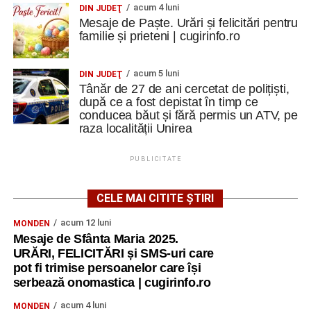
acum 4 luni
DIN JUDEŢ
Mesaje de Paște. Urări și felicitări pentru
familie și prieteni | cugirinfo.ro
acum 5 luni
DIN JUDEŢ
Tânăr de 27 de ani cercetat de polițiști,
după ce a fost depistat în timp ce
conducea băut și fără permis un ATV, pe
raza localității Unirea
PUBLICITATE
CELE MAI CITITE ȘTIRI
acum 12 luni
MONDEN
Mesaje de Sfânta Maria 2025.
URĂRI, FELICITĂRI și SMS-uri care
pot fi trimise persoanelor care își
serbează onomastica | cugirinfo.ro
acum 4 luni
MONDEN