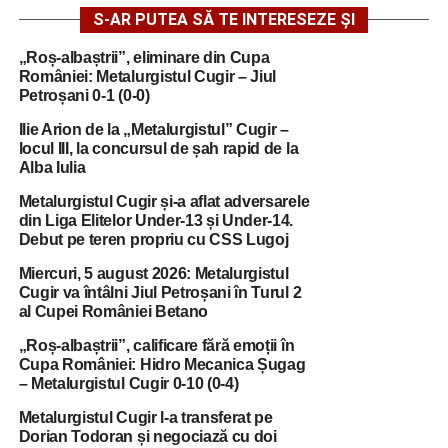
S-AR PUTEA SĂ TE INTERESEZE ȘI
„Roș-albaștrii”, eliminare din Cupa
României: Metalurgistul Cugir – Jiul
Petroșani 0-1 (0-0)
Ilie Arion de la „Metalurgistul” Cugir –
locul III, la concursul de șah rapid de la
Alba Iulia
Metalurgistul Cugir și-a aflat adversarele
din Liga Elitelor Under-13 și Under-14.
Debut pe teren propriu cu CSS Lugoj
Miercuri, 5 august 2026: Metalurgistul
Cugir va întâlni Jiul Petroșani în Turul 2
al Cupei României Betano
„Roș-albaștrii”, calificare fără emoții în
Cupa României: Hidro Mecanica Șugag
– Metalurgistul Cugir 0-10 (0-4)
Metalurgistul Cugir l-a transferat pe
Dorian Todoran și negociază cu doi