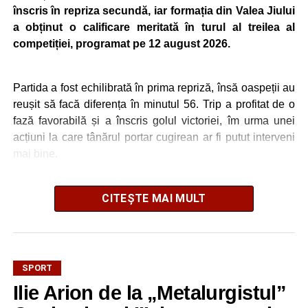
înscris în repriza secundă, iar formația din Valea Jiului
a obținut o calificare meritată în turul al treilea al
competiției, programat pe 12 august 2026.
Partida a fost echilibrată în prima repriză, însă oaspeții au
reușit să facă diferența în minutul 56. Trip a profitat de o
fază favorabilă și a înscris golul victoriei, îm urma unei
acțiuni la care tânărul portar cugirean ar fi putut interveni
mai bine.
Pentru Metalurgistul Cugir, meciul a consemnat și debutul
CITEȘTE MAI MULT
a trei jucători: Bogdan Avram, venit de la Universitatea
Cluj, precum și a foșțtilor uniriști Balaur și Butnariu.
În turul precedent al Cupei României, Metalurgistul Cugir
s-a calificat după un succes categoric, scor 10-0, pe
SPORT
terenul formației din Șugag, în timp ce Jiul Petroșani a
Ilie Arion de la „Metalurgistul”
trecut fără emoții de Hațeg, scor 4-0.