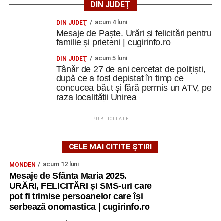
DIN JUDEȚ
acum 4 luni
DIN JUDEŢ
Mesaje de Paște. Urări și felicitări pentru
familie și prieteni | cugirinfo.ro
acum 5 luni
DIN JUDEŢ
Tânăr de 27 de ani cercetat de polițiști,
după ce a fost depistat în timp ce
conducea băut și fără permis un ATV, pe
raza localității Unirea
PUBLICITATE
CELE MAI CITITE ȘTIRI
acum 12 luni
MONDEN
Mesaje de Sfânta Maria 2025.
URĂRI, FELICITĂRI și SMS-uri care
pot fi trimise persoanelor care își
serbează onomastica | cugirinfo.ro