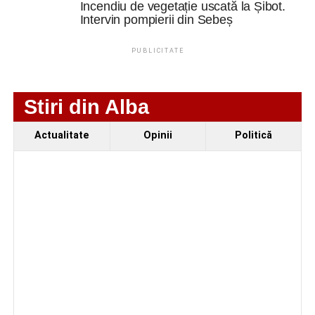
Incendiu de vegetație uscată la Șibot.
antreprenorul Alexandru Jittu care a lucrat pentru
Intervin pompierii din Sebeș
Elon Musk: „Dacă nu faci asta ai mari șanse să
ratezi”
PUBLICITATE
Facebook
Messenger
WhatsApp
Twitter
Email
Stiri din Alba
Actualitate
Opinii
Politică