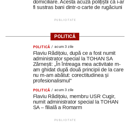
domiciliare. Acesta acuză polițiștii că i-ar
fi sustras bani dintr-o carte de rugăciuni
PUBLICITATE
POLITICĂ
acum 3 zile
POLITICĂ
Flaviu Rădițoiu, după ce a fost numit
administrator special la TOHAN SA
Zărnești: „În întreaga mea activitate m-
am ghidat după două principii de la care
nu m-am abătut: corectitudinea și
profesionalismul”
acum 3 zile
POLITICĂ
Flaviu Rădițoiu, membru USR Cugir,
numit administrator special la TOHAN
SA – filială a Romarm
PUBLICITATE