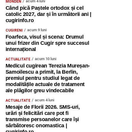
acum 4 luni
MONDEN
Când pică Paștele ortodox și cel
catolic 2027, dar și în următorii ani |
cugirinfo.ro
acum 9 luni
CUGIRENI
Foarfeca, visul și scena: Drumul
unui frizer din Cugir spre succesul
internațional
acum 10 luni
ACTUALITATE
Medicul cugirean Terezia Mureșan-
Samoilescu a primit, la Berlin,
premiul pentru studiul legat de
modalitățile actuale de tratament
ale plăgilor greu vindecabile
acum 4 luni
ACTUALITATE
Mesaje de Florii 2026. SMS-uri,
urări și felicitări care pot fi
transmise persoanelor care îşi
sărbătoresc onomastica |
cugirinfo.ro