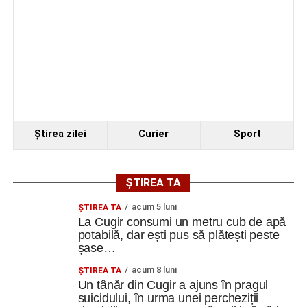
Ştirea zilei
Curier
Sport
ȘTIREA TA
acum 5 luni
ȘTIREA TA
La Cugir consumi un metru cub de apă
potabilă, dar ești pus să plătești peste
șase…
acum 8 luni
ȘTIREA TA
Un tânăr din Cugir a ajuns în pragul
suicidului, în urma unei percheziții