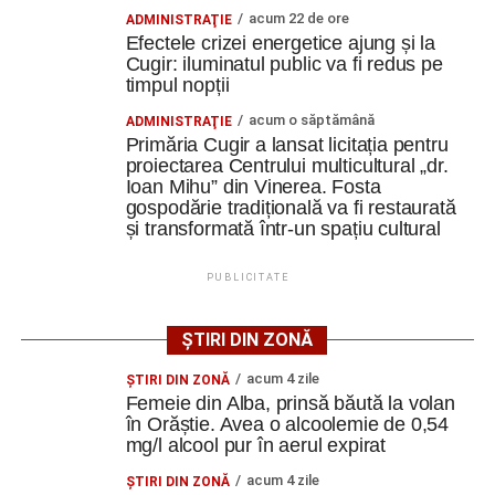
Elon Musk: „Dacă nu faci asta ai mari șanse să
acum 22 de ore
ADMINISTRAŢIE
ratezi”
Efectele crizei energetice ajung și la
Cugir: iluminatul public va fi redus pe
Constantin PREDESCU
timpul nopții
Facebook
Messenger
WhatsApp
Twitter
Email
acum o săptămână
ADMINISTRAŢIE
Primăria Cugir a lansat licitația pentru
proiectarea Centrului multicultural „dr.
Adaugă cugirinfo.ro ca sursă
Ioan Mihu” din Vinerea. Fosta
preferată pe Google
gospodărie tradițională va fi restaurată
și transformată într-un spațiu cultural
Ultimele știri din Cugir
PUBLICITATE
Cum și-a construit un informatician din Cugir propria
mașină solară. Vehiculul a ajuns și la o expoziție din
ȘTIRI DIN ZONĂ
Berlin
acum 4 zile
ŞTIRI DIN ZONĂ
Femeie din Alba, prinsă băută la volan
Trei profesori ai Colegiului Național „David Prodan”
în Orăștie. Avea o alcoolemie de 0,54
Cugir și-au perfecționat competențele prin
mg/l alcool pur în aerul expirat
mobilități Erasmus+ în Croația
acum 4 zile
ŞTIRI DIN ZONĂ
Secretul succesului în afaceri, dezvăluit de