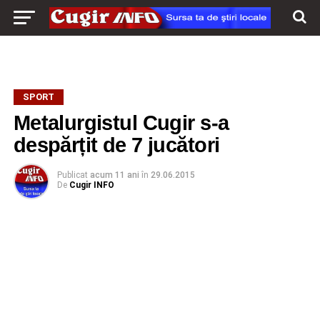
SPORT
Metalurgistul Cugir s-a
despărțit de 7 jucători
Publicat
acum 11 ani
în
29.06.2015
De
Cugir INFO