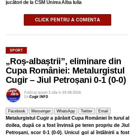
jucători de la CSM Unirea Alba Iulia
CLICK PENTRU A COMENTA
SPORT
„Roș-albaștrii”, eliminare din
Cupa României: Metalurgistul
Cugir – Jiul Petroșani 0-1 (0-0)
Publicat
acum 2 zile
în
05.08.2026
De
Cugir INFO
Facebook
Messenger
WhatsApp
Twitter
Email
Metalurgistul Cugir a părăsit Cupa României în turul al
doilea, după ce a fost învinsă pe teren propriu de Jiul
Petroșani, scor 0-1 (0-0). Unicul gol al întâlnirii a fost