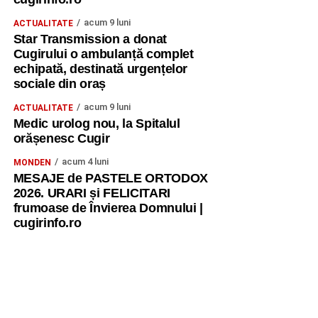
acum 9 luni
ACTUALITATE
Star Transmission a donat
Cugirului o ambulanță complet
echipată, destinată urgențelor
sociale din oraș
acum 9 luni
ACTUALITATE
Medic urolog nou, la Spitalul
orășenesc Cugir
acum 4 luni
MONDEN
MESAJE de PASTELE ORTODOX
2026. URARI și FELICITARI
frumoase de Învierea Domnului |
cugirinfo.ro