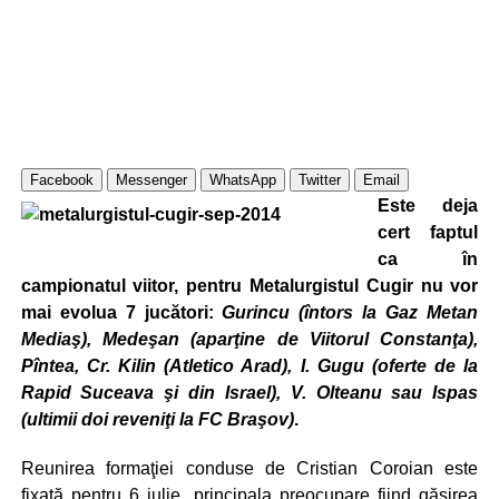
Facebook
Messenger
WhatsApp
Twitter
Email
Este deja
cert faptul
ca în
campionatul viitor, pentru Metalurgistul Cugir nu vor
mai evolua 7 jucători:
Gu
rincu (întors la Gaz Metan
Mediaş), Medeşan (aparţine de Viitorul Constanţa),
Pîntea, Cr. Kilin (Atletico Arad), I. Gugu (oferte de la
Rapid Suceava şi din Israel), V. Olteanu sau Ispas
(ultimii doi reveniţi la FC Braşov)
.
Reunirea formaţiei conduse de Cristian Coroian este
fixată pentru 6 iulie, principala preocupare fiind găsirea