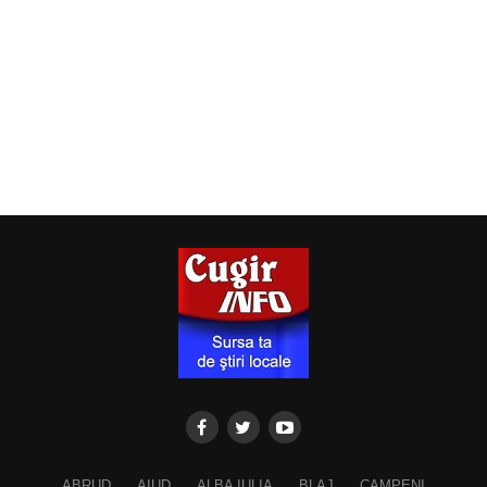
ABRUD
AIUD
ALBA IULIA
BLAJ
CAMPENI