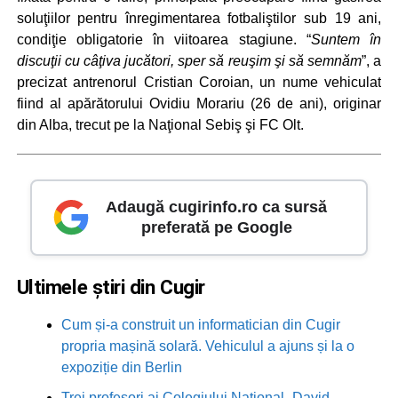
soluţiilor pentru înregimentarea fotbaliştilor sub 19 ani,
condiţie obligatorie în viitoarea stagiune. “
Suntem în
discuţii cu câţiva jucători, sper să reuşim şi să semnăm
”, a
precizat antrenorul Cristian Coroian, un nume vehiculat
fiind al apărătorului Ovidiu Morariu (26 de ani), originar
din Alba, trecut pe la Naţional Sebiş şi FC Olt.
Adaugă cugirinfo.ro ca sursă
preferată pe Google
Ultimele știri din Cugir
Cum și-a construit un informatician din Cugir
propria mașină solară. Vehiculul a ajuns și la o
expoziție din Berlin
Trei profesori ai Colegiului Național „David