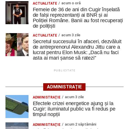
acum o oră
ACTUALITATE
terenul formației din Șugag, în timp ce Jiul Petroșani a
Femeie de 36 de ani din Cugir înșelată
trecut fără emoții de Hațeg, scor 4-0.
de falși reprezentanți ai BNR și ai
Poliției Române. Banii au fost recuperați
Cele două echipe se vor reîntâlni în această perioadă,
de polițiști
având programat un meci amical în data de 22 august,
acum 3 zile
ACTUALITATE
ultimul test înaintea debutului noului sezon competițional.
Secretul succesului în afaceri, dezvăluit
de antreprenorul Alexandru Jittu care a
• Au evoluat formațiile:
lucrat pentru Elon Musk: „Dacă nu faci
asta ai mari șanse să ratezi”
Metalurgistul Cugir: B. Avram – P. Pahone, Liubashov,
Balaur, Sebaș (78, Kiraly) – Șaucă/cpt. (86, Tăban),
PUBLICITATE
Butnariu, Udrea (60, Todoran), B. Minteuan (78, P.
Păcurar), Cocan, Goronea (60, Bura); Rezerve: Similie,
ADMINISTRAȚIE
Iosif, Mâlnă, G. Cristea. Antrenor: Lucian Itu.
acum 3 zile
ADMINISTRAŢIE
Efectele crizei energetice ajung și la
Jiul Petroșani: Iliescu/cpt. – Gogescu, Dobre, A. Dinu,
Cugir: iluminatul public va fi redus pe
Hondorocu – Giurică, Morariu – Vreja, Viașu, Buțurcă –
timpul nopții
Trip; rezerve Krupenschi, Fulga, Nițu, Mihăilă, Polgar, R.
acum 2 săptămâni
Călin, Covaci, Păcuraru, D. Popa. Antrenor Sorin Bălu
ADMINISTRAŢIE