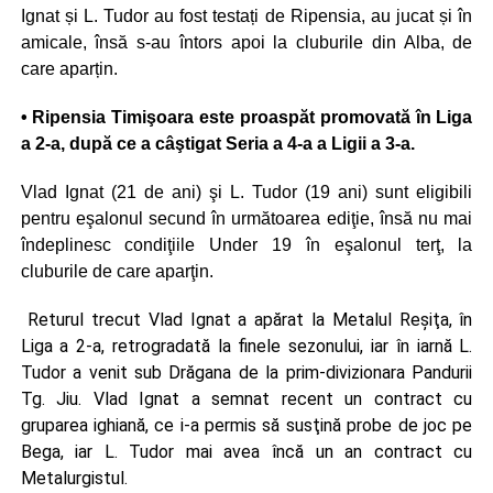
Ignat și L. Tudor au fost testați de Ripensia, au jucat și în
amicale, însă s-au întors apoi la cluburile din Alba, de
care aparțin.
• Ripensia Timişoara este proaspăt promovată în Liga
a 2-a, după ce a câştigat Seria a 4-a a Ligii a 3-a.
Vlad Ignat (21 de ani) şi L. Tudor (19 ani) sunt eligibili
pentru eşalonul secund în următoarea ediţie, însă nu mai
îndeplinesc condiţiile Under 19 în eşalonul terţ, la
cluburile de care aparţin.
Returul trecut Vlad Ignat a apărat la Metalul Reşiţa, în
Liga a 2-a, retrogradată la finele sezonului, iar în iarnă L.
Tudor a venit sub Drăgana de la prim-divizionara Pandurii
Tg. Jiu. Vlad Ignat a semnat recent un contract cu
gruparea ighiană, ce i-a permis să susţină probe de joc pe
Bega, iar L. Tudor mai avea încă un an contract cu
Metalurgistul.