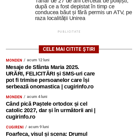
Tânăr de 27 de ani cercetat de polițiști,
după ce a fost depistat în timp ce
conducea băut și fără permis un ATV, pe
raza localității Unirea
PUBLICITATE
CELE MAI CITITE ȘTIRI
acum 12 luni
MONDEN
Mesaje de Sfânta Maria 2025.
URĂRI, FELICITĂRI și SMS-uri care
pot fi trimise persoanelor care își
serbează onomastica | cugirinfo.ro
acum 4 luni
MONDEN
Când pică Paștele ortodox și cel
catolic 2027, dar și în următorii ani |
cugirinfo.ro
acum 9 luni
CUGIRENI
Foarfeca, visul și scena: Drumul