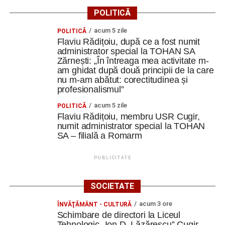
POLITICĂ
acum 5 zile
POLITICĂ
Flaviu Rădițoiu, după ce a fost numit
administrator special la TOHAN SA
Zărnești: „În întreaga mea activitate m-
am ghidat după două principii de la care
nu m-am abătut: corectitudinea și
profesionalismul”
acum 5 zile
POLITICĂ
Flaviu Rădițoiu, membru USR Cugir,
numit administrator special la TOHAN
SA – filială a Romarm
PUBLICITATE
SOCIETATE
acum 3 ore
ÎNVĂŢĂMÂNT - CULTURĂ
Schimbare de directori la Liceul
Tehnologic „Ion D. Lăzărescu” Cugir