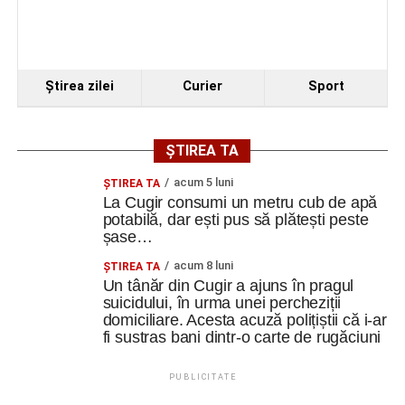
Ştirea zilei
Curier
Sport
ȘTIREA TA
acum 5 luni
ȘTIREA TA
La Cugir consumi un metru cub de apă
potabilă, dar ești pus să plătești peste
șase…
acum 8 luni
ȘTIREA TA
Un tânăr din Cugir a ajuns în pragul
suicidului, în urma unei percheziții
domiciliare. Acesta acuză polițiștii că i-ar
fi sustras bani dintr-o carte de rugăciuni
PUBLICITATE