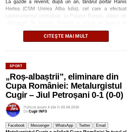
La gazde a revenit, după un an, tânărul portar Hanis
Herlea (CSM Unirea Alba Iulia), cel care a efectuat
cantonamentul centralizat, la Poiana Brașov, alături de
„alb-negri”. În schimb, Perjeriu a plecat la muncă în
Germania.
CITEȘTE MAI MULT
FOTO: Sorin GIURCĂ
SPORT
„Roș-albaștrii”, eliminare din
Adaugă cugirinfo.ro ca sursă
Cupa României: Metalurgistul
preferată pe Google
Cugir – Jiul Petroșani 0-1 (0-0)
Publicat
acum 4 zile
în
05.08.2026
Ultimele știri din Cugir
De
Cugir INFO
Femeie de 36 de ani din Cugir înșelată de falși
Facebook
Messenger
WhatsApp
Twitter
Email
reprezentanți ai BNR și ai Poliției Române. Banii au