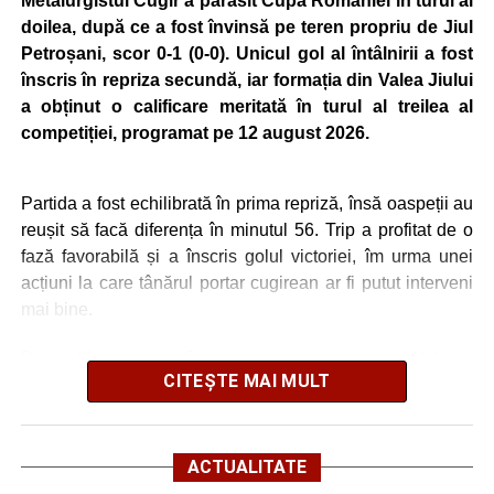
Metalurgistul Cugir a părăsit Cupa României în turul al
fost recuperați de polițiști
doilea, după ce a fost învinsă pe teren propriu de Jiul
Schimbare de directori la Liceul Tehnologic „Ion D.
Petroșani, scor 0-1 (0-0). Unicul gol al întâlnirii a fost
Lăzărescu” Cugir
înscris în repriza secundă, iar formația din Valea Jiului
a obținut o calificare meritată în turul al treilea al
„Roș-albaștrii”, o nouă victorie în meciurile de
competiției, programat pe 12 august 2026.
pregătire: Metalurgistul Cugir – FC Inter Sibiu 1-0
(0-0)
Partida a fost echilibrată în prima repriză, însă oaspeții au
Facebook
Messenger
WhatsApp
Twitter
Email
reușit să facă diferența în minutul 56. Trip a profitat de o
fază favorabilă și a înscris golul victoriei, îm urma unei
acțiuni la care tânărul portar cugirean ar fi putut interveni
mai bine.
Pentru Metalurgistul Cugir, meciul a consemnat și debutul
CITEȘTE MAI MULT
a trei jucători: Bogdan Avram, venit de la Universitatea
Cluj, precum și a foșțtilor uniriști Balaur și Butnariu.
În turul precedent al Cupei României, Metalurgistul Cugir
ACTUALITATE
s-a calificat după un succes categoric, scor 10-0, pe