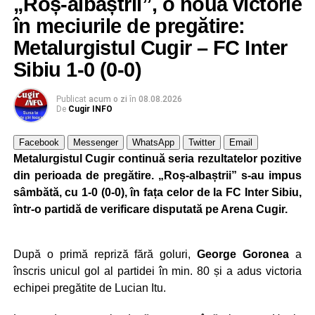
„Roș-albaștrii”, o nouă victorie
în meciurile de pregătire:
Metalurgistul Cugir – FC Inter
Sibiu 1-0 (0-0)
Publicat
acum o zi
în
08.08.2026
De
Cugir INFO
Facebook
Messenger
WhatsApp
Twitter
Email
Metalurgistul Cugir continuă seria rezultatelor pozitive
din perioada de pregătire. „Roș-albaștrii” s-au impus
sâmbătă, cu 1-0 (0-0), în fața celor de la FC Inter Sibiu,
într-o partidă de verificare disputată pe Arena Cugir.
După o primă repriză fără goluri,
George Goronea
a
înscris unicul gol al partidei în min. 80 și a adus victoria
echipei pregătite de Lucian Itu.