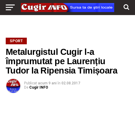
SPORT
Metalurgistul Cugir l-a
împrumutat pe Laurențiu
Tudor la Ripensia Timișoara
Publicat
acum 9 ani
în
02.08.2017
De
Cugir INFO