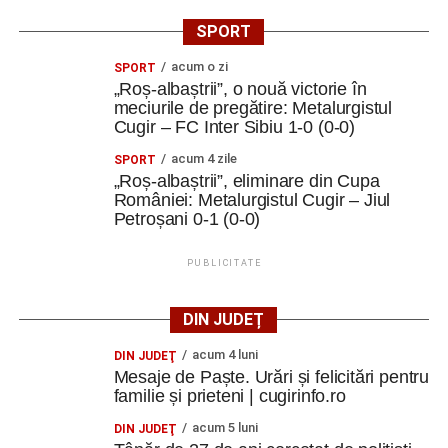
SPORT
acum o zi
SPORT
„Roș-albaștrii”, o nouă victorie în
meciurile de pregătire: Metalurgistul
Cugir – FC Inter Sibiu 1-0 (0-0)
acum 4 zile
SPORT
„Roș-albaștrii”, eliminare din Cupa
României: Metalurgistul Cugir – Jiul
Petroșani 0-1 (0-0)
PUBLICITATE
DIN JUDEȚ
acum 4 luni
DIN JUDEŢ
Mesaje de Paște. Urări și felicitări pentru
familie și prieteni | cugirinfo.ro
acum 5 luni
DIN JUDEŢ