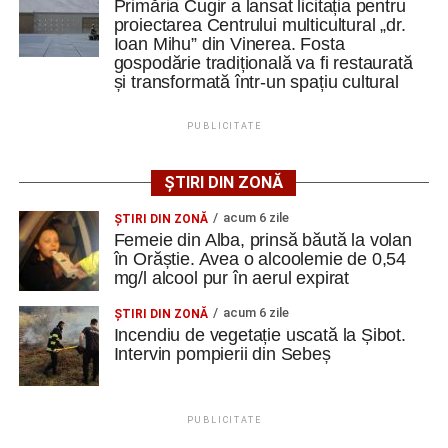
Primăria Cugir a lansat licitația pentru
proiectarea Centrului multicultural „dr.
Ioan Mihu” din Vinerea. Fosta
gospodărie tradițională va fi restaurată
FOTO: Sorin GIURCĂ
și transformată într-un spațiu cultural
PUBLICITATE
Adaugă cugirinfo.ro ca sursă
ȘTIRI DIN ZONĂ
preferată pe Google
acum 6 zile
ŞTIRI DIN ZONĂ
Femeie din Alba, prinsă băută la volan
Ultimele știri din Cugir
în Orăștie. Avea o alcoolemie de 0,54
mg/l alcool pur în aerul expirat
Femeie de 36 de ani din Cugir înșelată de falși
acum 6 zile
ŞTIRI DIN ZONĂ
reprezentanți ai BNR și ai Poliției Române. Banii au
Incendiu de vegetație uscată la Șibot.
fost recuperați de polițiști
Intervin pompierii din Sebeș
Schimbare de directori la Liceul Tehnologic „Ion D.
Lăzărescu” Cugir
PUBLICITATE
„Roș-albaștrii”, o nouă victorie în meciurile de