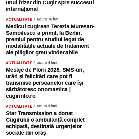
unui frizer din Cugir spre succesul
internațional
acum 10 luni
ACTUALITATE
Medicul cugirean Terezia Mureșan-
Samoilescu a primit, la Berlin,
premiul pentru studiul legat de
modalitățile actuale de tratament
ale plăgilor greu vindecabile
acum 4 luni
ACTUALITATE
Mesaje de Florii 2026. SMS-uri,
urări și felicitări care pot fi
transmise persoanelor care îşi
sărbătoresc onomastica |
cugirinfo.ro
acum 9 luni
ACTUALITATE
Star Transmission a donat
Cugirului o ambulanță complet
echipată, destinată urgențelor
sociale din oraș