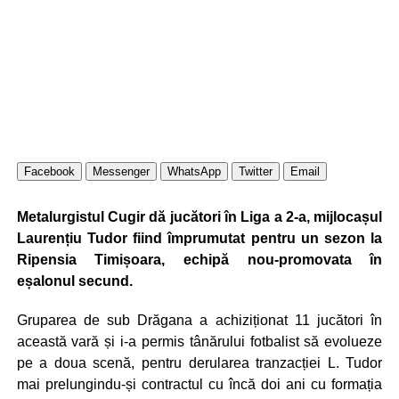
Facebook
Messenger
WhatsApp
Twitter
Email
Metalurgistul Cugir dă jucători în Liga a 2-a, mijlocașul
Laurențiu Tudor fiind împrumutat pentru un sezon la
Ripensia Timișoara, echipă nou-promovata în
eșalonul secund.
Gruparea de sub Drăgana a achiziționat 11 jucători în
această vară și i-a permis tânărului fotbalist să evolueze
pe a doua scenă, pentru derularea tranzacției L. Tudor
mai prelungindu-și contractul cu încă doi ani cu formația