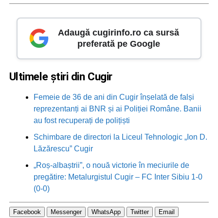
Adaugă cugirinfo.ro ca sursă
preferată pe Google
Ultimele știri din Cugir
Femeie de 36 de ani din Cugir înșelată de falși
reprezentanți ai BNR și ai Poliției Române. Banii
au fost recuperați de polițiști
Schimbare de directori la Liceul Tehnologic „Ion D.
Lăzărescu” Cugir
„Roș-albaștrii”, o nouă victorie în meciurile de
pregătire: Metalurgistul Cugir – FC Inter Sibiu 1-0
(0-0)
Facebook
Messenger
WhatsApp
Twitter
Email