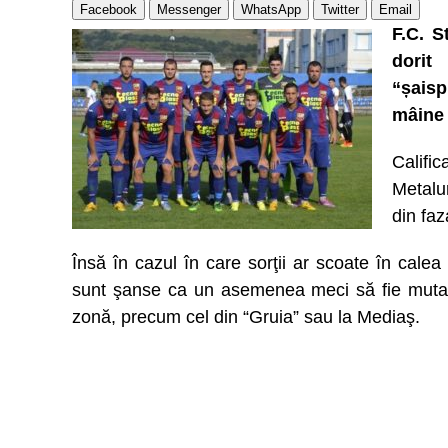
Facebook
Messenger
WhatsApp
Twitter
Email
F.C. S
dori
“șaisp
mâine
Califi
Metalu
din fa
Însă în cazul în care sorţii ar scoate în calea 
sunt şanse ca un asemenea meci să fie mutat,
zonă, precum cel din “Gruia” sau la Mediaş.