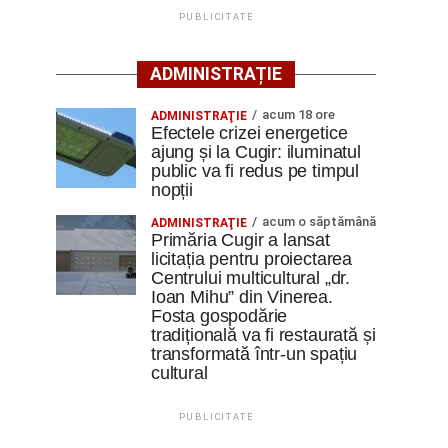
PUBLICITATE
ADMINISTRAȚIE
acum 18 ore
ADMINISTRAŢIE
Efectele crizei energetice
ajung și la Cugir: iluminatul
public va fi redus pe timpul
nopții
acum o săptămână
ADMINISTRAŢIE
Primăria Cugir a lansat
licitația pentru proiectarea
Centrului multicultural „dr.
Ioan Mihu” din Vinerea.
Fosta gospodărie
tradițională va fi restaurată și
transformată într-un spațiu
cultural
PUBLICITATE