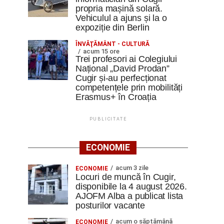
propria mașină solară.
Vehiculul a ajuns și la o
expoziție din Berlin
ÎNVĂŢĂMÂNT - CULTURĂ
acum 15 ore
Trei profesori ai Colegiului
Național „David Prodan”
Cugir și-au perfecționat
competențele prin mobilități
Erasmus+ în Croația
PUBLICITATE
ECONOMIE
acum 3 zile
ECONOMIE
Locuri de muncă în Cugir,
disponibile la 4 august 2026.
AJOFM Alba a publicat lista
posturilor vacante
acum o săptămână
ECONOMIE