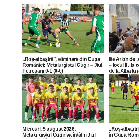
„Roș-albaștrii”, eliminare din Cupa
Ilie Arion de 
României: Metalurgistul Cugir – Jiul
– locul III, l
Petroșani 0-1 (0-0)
de la Alba Iul
Miercuri, 5 august 2026:
„Roș-albaștrii
Metalurgistul Cugir va întâlni Jiul
în Cupa Româ