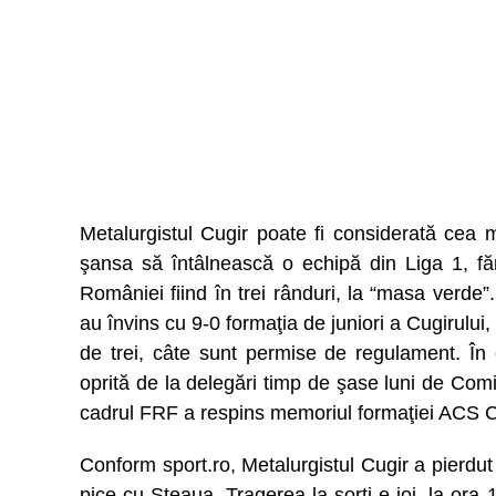
Metalurgistul Cugir poate fi considerată cea m
şansa să întâlnească o echipă din Liga 1, f
României fiind în trei rânduri, la “masa verde
au învins cu 9-0 formaţia de juniori a Cugirului,
de trei, câte sunt permise de regulament. În 
oprită de la delegări timp de şase luni de Comi
cadrul FRF a respins memoriul formaţiei ACS
Conform sport.ro, Metalurgistul Cugir a pierdu
pice cu Steaua. Tragerea la sorţi e joi, la ora 