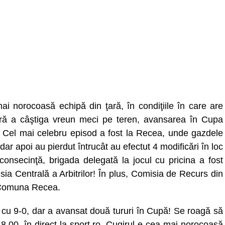
ai norocoasă echipă din ţară, în condiţiile în care are
ără a câştiga vreun meci pe teren, avansarea în Cupa
”. Cel mai celebru episod a fost la Recea, unde gazdele
 dar apoi au pierdut întrucât au efectut 4 modificări în loc
consecinţă, brigada delegată la jocul cu pricina a fost
sia Centrală a Arbitrilor! În plus, Comisia de Recurs din
 Comuna Recea.
t cu 9-0, dar a avansat două tururi în Cupă! Se roagă să
18.00, în direct la sport.ro. Cugirul e cea mai norocoasă