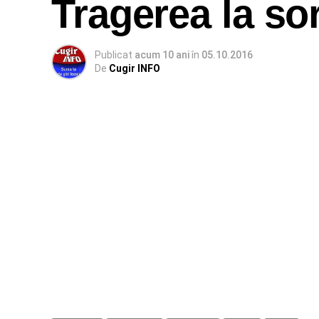
Tragerea la sor
Publicat
acum 10 ani
în
05.10.2016
De
Cugir INFO