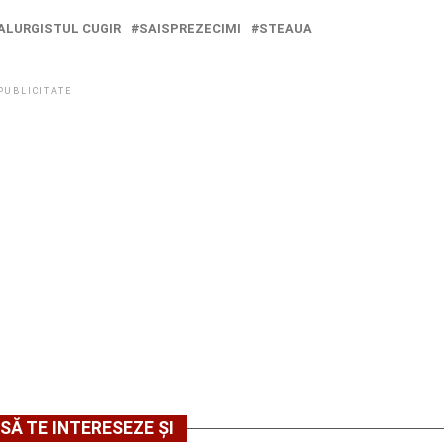
ALURGISTUL CUGIR
SAISPREZECIMI
STEAUA
PUBLICITATE
SĂ TE INTERESEZE ȘI