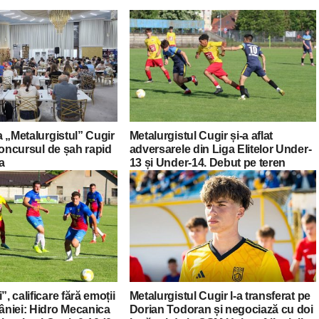
la „Metalurgistul” Cugir
Metalurgistul Cugir și-a aflat
a concursul de șah rapid
adversarele din Liga Elitelor Under-
ia
13 și Under-14. Debut pe teren
propriu cu CSS Lugoj
”, calificare fără emoții
Metalurgistul Cugir l-a transferat pe
niei: Hidro Mecanica
Dorian Todoran și negociază cu doi