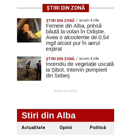
ȘTIRI DIN ZONĂ
acum 4 zile
ŞTIRI DIN ZONĂ
Femeie din Alba, prinsă
băută la volan în Orăștie.
Avea o alcoolemie de 0,54
mg/l alcool pur în aerul
expirat
acum 4 zile
ŞTIRI DIN ZONĂ
Incendiu de vegetație uscată
la Șibot. Intervin pompierii
din Sebeș
PUBLICITATE
Stiri din Alba
Actualitate
Opinii
Politică