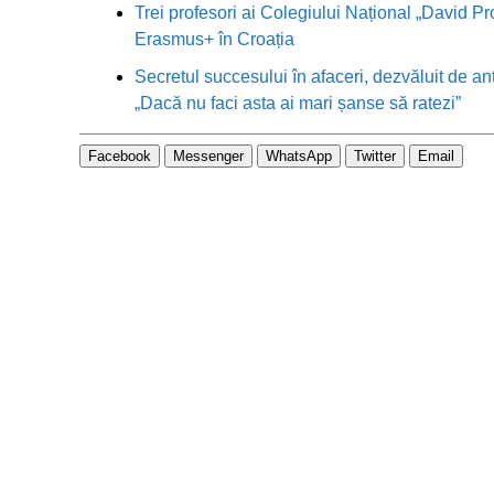
Trei profesori ai Colegiului Național „David Pr
Erasmus+ în Croația
Secretul succesului în afaceri, dezvăluit de an
„Dacă nu faci asta ai mari șanse să ratezi”
Facebook
Messenger
WhatsApp
Twitter
Email