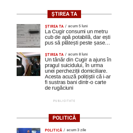
ȘTIREA TA
acum 5 luni
ȘTIREA TA
La Cugir consumi un metru
cub de apă potabilă, dar ești
pus să plătești peste șase…
acum 8 luni
ȘTIREA TA
Un tânăr din Cugir a ajuns în
pragul suicidului, în urma
unei percheziții domiciliare.
Acesta acuză polițiștii că i-ar
fi sustras bani dintr-o carte
de rugăciuni
PUBLICITATE
POLITICĂ
acum 3 zile
POLITICĂ