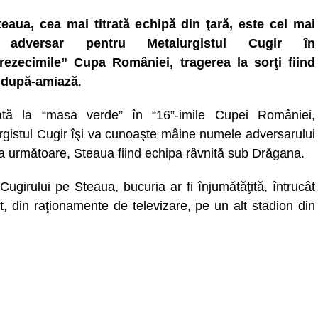
teaua, cea mai titrată echipă din ţară, este cel mai
t adversar pentru Metalurgistul Cugir în
rezecimile” Cupa României, tragerea la sorţi fiind
 după-amiază
.
cată la “masa verde” în “16”-imile Cupei României,
rgistul Cugir îşi va cunoaşte mâine numele adversarului
za următoare, Steaua fiind echipa râvnită sub Drăgana.
Cugirului pe Steaua, bucuria ar fi înjumătăţită, întrucât
 din raţionamente de televizare, pe un alt stadion din