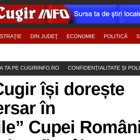
STRAŢIE
DIN JUDEŢ
ECONOMIE
POLITICĂ
S
ŞTIRI DIN ZONĂ
A TA PE CUGIRINFO.RO
CONFIDENȚIALITATE ȘI POL
ugir își dorește
rsar în
ile” Cupei Români