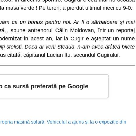
la masa verde ! Pe teren, a pierdut ultimul meci cu 9-0.
uam ca un bonus pentru noi. Ar fi o sărbatoare şi mai
ră
„, spune antrenorul Călin Moldovan, într-un reportaj
odernizat în acest an, iar la Cugir e aşteptat un nume
ulţi stelisti. Daca ar veni Steaua, n-am avea atâtea bilete
us citată, căpitanul Lucian Itu, secundul Cugirului.
o ca sursă preferată pe Google
ropria mașină solară. Vehiculul a ajuns și la o expoziție din