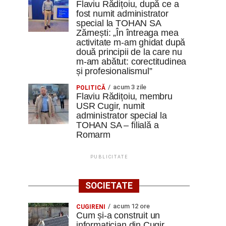
Flaviu Rădițoiu, după ce a
fost numit administrator
special la TOHAN SA
Zărnești: „În întreaga mea
activitate m-am ghidat după
două principii de la care nu
m-am abătut: corectitudinea
și profesionalismul”
acum 3 zile
POLITICĂ
Flaviu Rădițoiu, membru
USR Cugir, numit
administrator special la
TOHAN SA – filială a
Romarm
PUBLICITATE
SOCIETATE
acum 12 ore
CUGIRENI
Cum și-a construit un
informatician din Cugir