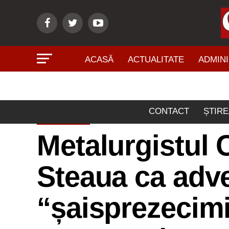
ACASĂ
ACTUALITATE
ADMINI
CONTACT
ȘTIRE
SPORT
Metalurgistul C
Steaua ca adve
“șaisprezecim