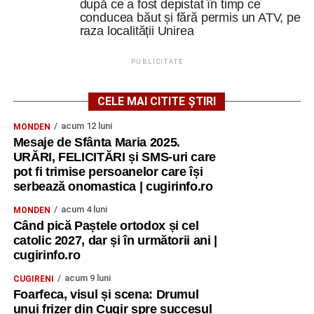
după ce a fost depistat în timp ce
conducea băut și fără permis un ATV, pe
raza localității Unirea
PUBLICITATE
CELE MAI CITITE ȘTIRI
acum 12 luni
MONDEN
Mesaje de Sfânta Maria 2025.
URĂRI, FELICITĂRI și SMS-uri care
pot fi trimise persoanelor care își
serbează onomastica | cugirinfo.ro
acum 4 luni
MONDEN
Când pică Paștele ortodox și cel
catolic 2027, dar și în următorii ani |
cugirinfo.ro
acum 9 luni
CUGIRENI
Foarfeca, visul și scena: Drumul
unui frizer din Cugir spre succesul