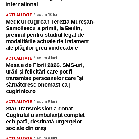
internațional
acum 10 luni
ACTUALITATE
Medicul cugirean Terezia Mureșan-
Samoilescu a primit, la Berlin,
premiul pentru studiul legat de
modalitățile actuale de tratament
ale plăgilor greu vindecabile
acum 4 luni
ACTUALITATE
Mesaje de Florii 2026. SMS-uri,
urări și felicitări care pot fi
transmise persoanelor care îşi
sărbătoresc onomastica |
cugirinfo.ro
acum 9 luni
ACTUALITATE
Star Transmission a donat
Cugirului o ambulanță complet
echipată, destinată urgențelor
sociale din oraș
acum 9 luni
ACTUALITATE