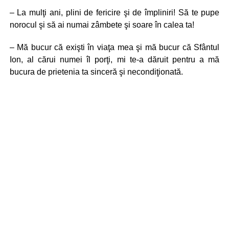
– La mulţi ani, plini de fericire şi de împliniri! Să te pupe
norocul şi să ai numai zâmbete şi soare în calea ta!
– Mă bucur că exişti în viaţa mea şi mă bucur că Sfântul
Ion, al cărui numei îl porţi, mi te-a dăruit pentru a mă
bucura de prietenia ta sinceră şi necondiţionată.