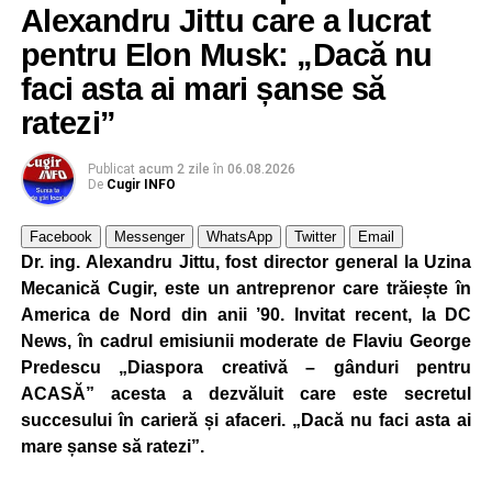
Alexandru Jittu care a lucrat
pentru Elon Musk: „Dacă nu
faci asta ai mari șanse să
ratezi”
Publicat
acum 2 zile
în
06.08.2026
De
Cugir INFO
Facebook
Messenger
WhatsApp
Twitter
Email
Dr. ing. Alexandru Jittu, fost director general la Uzina
Mecanică Cugir, este un antreprenor care trăiește în
America de Nord din anii ’90. Invitat recent, la DC
News, în cadrul emisiunii moderate de Flaviu George
Predescu „Diaspora creativă – gânduri pentru
ACASĂ” acesta a dezvăluit care este secretul
succesului în carieră și afaceri. „Dacă nu faci asta ai
mare șanse să ratezi”.