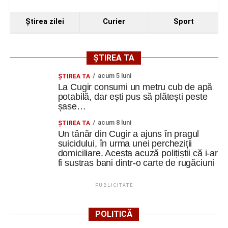
Ştirea zilei
Curier
Sport
ȘTIREA TA
acum 5 luni
ȘTIREA TA
La Cugir consumi un metru cub de apă
potabilă, dar ești pus să plătești peste
șase…
acum 8 luni
ȘTIREA TA
Un tânăr din Cugir a ajuns în pragul
suicidului, în urma unei percheziții
domiciliare. Acesta acuză polițiștii că i-ar
fi sustras bani dintr-o carte de rugăciuni
PUBLICITATE
POLITICĂ