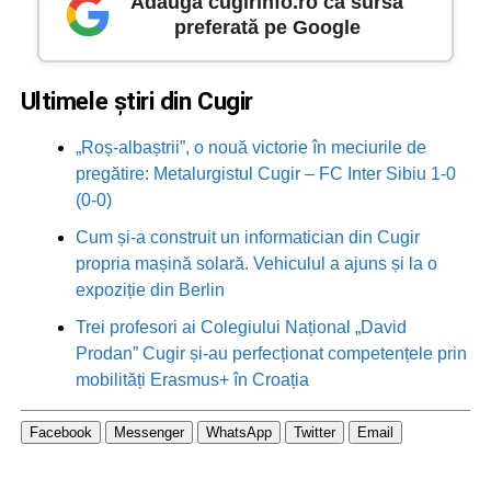
Adaugă cugirinfo.ro ca sursă
preferată pe Google
Ultimele știri din Cugir
„Roș-albaștrii”, o nouă victorie în meciurile de
pregătire: Metalurgistul Cugir – FC Inter Sibiu 1-0
(0-0)
Cum și-a construit un informatician din Cugir
propria mașină solară. Vehiculul a ajuns și la o
expoziție din Berlin
Trei profesori ai Colegiului Național „David
Prodan” Cugir și-au perfecționat competențele prin
mobilități Erasmus+ în Croația
Facebook
Messenger
WhatsApp
Twitter
Email