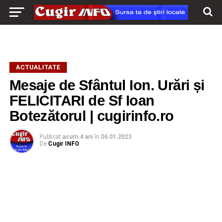
ACTUALITATE
Mesaje de Sfântul Ion. Urări și
FELICITARI de Sf Ioan
Botezătorul | cugirinfo.ro
Publicat
acum 4 ani
în
06.01.2023
De
Cugir INFO