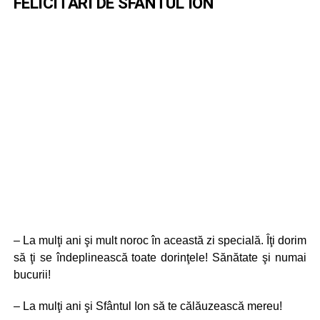
FELICITARI DE SFÂNTUL ION
– La mulţi ani şi mult noroc în această zi specială. Îţi dorim
să ţi se îndeplinească toate dorinţele! Sănătate şi numai
bucurii!
– La mulţi ani şi Sfântul Ion să te călăuzească mereu!