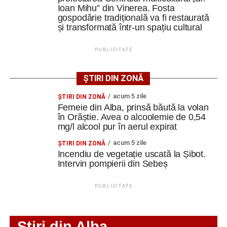
preferată pe Google
lună cupela asta, fără să mă inspir de niciunde, doar
Ioan Mihu” din Vinerea. Fosta
gospodărie tradițională va fi restaurată
bazat pe fizică, pe mecanica fluidelor, pe electrostatică”
, a
și transformată într-un spațiu cultural
spus Alexandru Jittu.
Ultimele știri din Cugir
PUBLICITATE
„Roș-albaștrii”, o nouă victorie în meciurile de
pregătire: Metalurgistul Cugir – FC Inter Sibiu 1-0
Constantin PREDESCU
ȘTIRI DIN ZONĂ
(0-0)
acum 5 zile
ŞTIRI DIN ZONĂ
Cum și-a construit un informatician din Cugir propria
Femeie din Alba, prinsă băută la volan
mașină solară. Vehiculul a ajuns și la o expoziție din
în Orăștie. Avea o alcoolemie de 0,54
Adaugă cugirinfo.ro ca sursă
Berlin
mg/l alcool pur în aerul expirat
preferată pe Google
Trei profesori ai Colegiului Național „David Prodan”
acum 5 zile
ŞTIRI DIN ZONĂ
Cugir și-au perfecționat competențele prin
Incendiu de vegetație uscată la Șibot.
Intervin pompierii din Sebeș
mobilități Erasmus+ în Croația
Ultimele știri din Cugir
PUBLICITATE
„Roș-albaștrii”, o nouă victorie în meciurile de
Facebook
Messenger
WhatsApp
Twitter
Email
pregătire: Metalurgistul Cugir – FC Inter Sibiu 1-0
(0-0)
Stiri din Alba