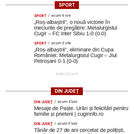
SPORT
acum 6 ore
SPORT
„Roș-albaștrii”, o nouă victorie în
meciurile de pregătire: Metalurgistul
Cugir – FC Inter Sibiu 1-0 (0-0)
acum 3 zile
SPORT
„Roș-albaștrii”, eliminare din Cupa
României: Metalurgistul Cugir – Jiul
Petroșani 0-1 (0-0)
PUBLICITATE
DIN JUDEȚ
acum 4 luni
DIN JUDEŢ
Mesaje de Paște. Urări și felicitări pentru
familie și prieteni | cugirinfo.ro
acum 5 luni
DIN JUDEŢ
Tânăr de 27 de ani cercetat de polițiști,