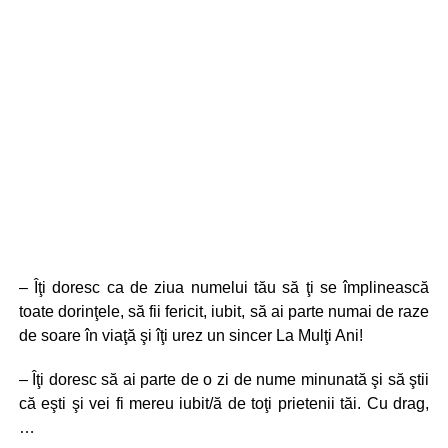
– Îţi doresc ca de ziua numelui tău să ţi se împlinească
toate dorinţele, să fii fericit, iubit, să ai parte numai de raze
de soare în viaţă şi îţi urez un sincer La Mulţi Ani!
– Îţi doresc să ai parte de o zi de nume minunată şi să ştii
că eşti şi vei fi mereu iubit/ă de toţi prietenii tăi. Cu drag,
…