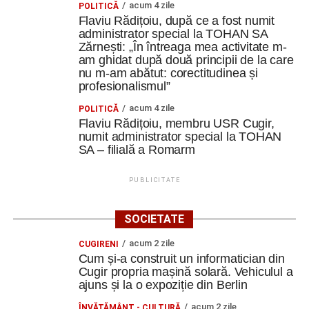
acum 4 zile
POLITICĂ
Flaviu Rădițoiu, după ce a fost numit
administrator special la TOHAN SA
Zărnești: „În întreaga mea activitate m-
am ghidat după două principii de la care
nu m-am abătut: corectitudinea și
profesionalismul”
acum 4 zile
POLITICĂ
Flaviu Rădițoiu, membru USR Cugir,
numit administrator special la TOHAN
SA – filială a Romarm
PUBLICITATE
SOCIETATE
acum 2 zile
CUGIRENI
Cum și-a construit un informatician din
Cugir propria mașină solară. Vehiculul a
ajuns și la o expoziție din Berlin
acum 2 zile
ÎNVĂŢĂMÂNT - CULTURĂ