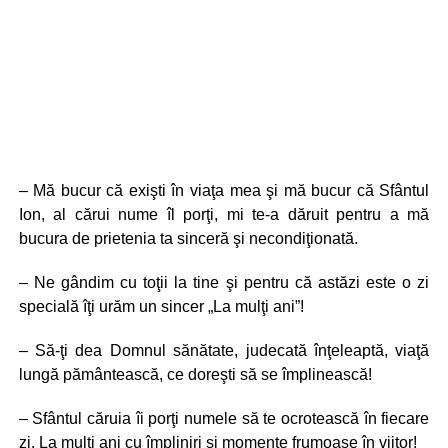
– Mă bucur că exişti în viaţa mea şi mă bucur că Sfântul
Ion, al cărui nume îl porţi, mi te-a dăruit pentru a mă
bucura de prietenia ta sinceră şi necondiţionată.
– Ne gândim cu toţii la tine şi pentru că astăzi este o zi
specială îţi urăm un sincer „La mulţi ani”!
– Să-ţi dea Domnul sănătate, judecată înţeleaptă, viaţă
lungă pământească, ce doreşti să se împlinească!
– Sfântul căruia îi porţi numele să te ocrotească în fiecare
zi. La mulţi ani cu împliniri şi momente frumoase în viitor!