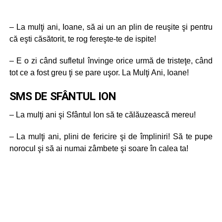
– La mulţi ani, Ioane, să ai un an plin de reuşite şi pentru
că eşti căsătorit, te rog fereşte-te de ispite!
– E o zi când sufletul învinge orice urmă de tristeţe, când
tot ce a fost greu ţi se pare uşor. La Mulţi Ani, Ioane!
SMS DE SFÂNTUL ION
– La mulţi ani şi Sfântul Ion să te călăuzească mereu!
– La mulţi ani, plini de fericire şi de împliniri! Să te pupe
norocul şi să ai numai zâmbete şi soare în calea ta!