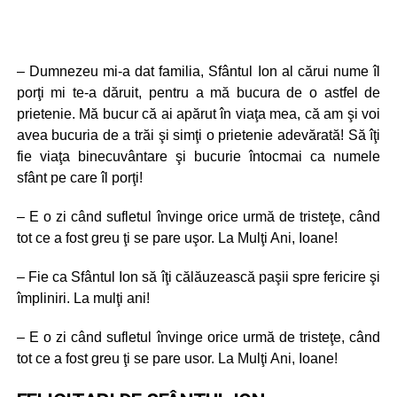
– Dumnezeu mi-a dat familia, Sfântul Ion al cărui nume îl
porţi mi te-a dăruit, pentru a mă bucura de o astfel de
prietenie. Mă bucur că ai apărut în viaţa mea, că am şi voi
avea bucuria de a trăi şi simţi o prietenie adevărată! Să îţi
fie viaţa binecuvântare şi bucurie întocmai ca numele
sfânt pe care îl porţi!
– E o zi când sufletul învinge orice urmă de tristeţe, când
tot ce a fost greu ţi se pare uşor. La Mulţi Ani, Ioane!
– Fie ca Sfântul Ion să îţi călăuzească paşii spre fericire şi
împliniri. La mulţi ani!
– E o zi când sufletul învinge orice urmă de tristeţe, când
tot ce a fost greu ţi se pare usor. La Mulţi Ani, Ioane!