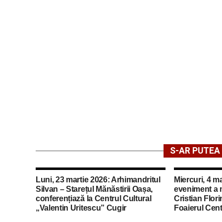
S-AR PUTEA 
Luni, 23 martie 2026: Arhimandritul
Miercuri, 4 m
Silvan – Starețul Mănăstirii Oașa,
eveniment a m
conferențiază la Centrul Cultural
Cristian Flor
„Valentin Uritescu” Cugir
Foaierul Cent