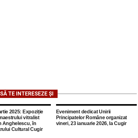
SĂ TE INTERESEZE ȘI
artie 2025: Expoziție
Eveniment dedicat Unirii
aestrului vitralist
Principatelor Române organizat
in Anghelescu, în
vineri, 23 ianuarie 2026, la Cugir
rului Cultural Cugir