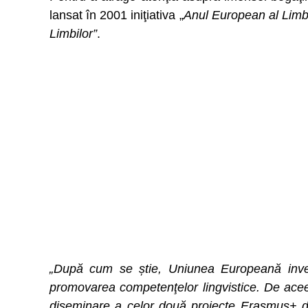
lansat în 2001 iniţiativa „
Anul European al Limbi
Limbilor”
.
„După cum se știe, Uniunea Europeană inves
promovarea competenţelor lingvistice. De aceea, 
diseminare a celor două proiecte Erasmus+ d