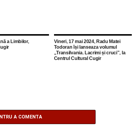
nă a Limbilor,
Vineri, 17 mai 2024, Radu Matei
Cugir
Todoran își lanseaza volumul
„Transilvania. Lacrimi și cruci”, la
Centrul Cultural Cugir
ENTRU A COMENTA