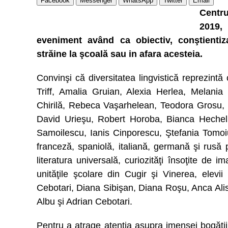
Facebook
Messenger
WhatsApp
Twitter
Email
Centru
2019, 
eveniment având ca obiectiv, conştientiza
străine la şcoală sau in afara acesteia.
Convinşi că diversitatea lingvistică reprezintă 
Triff, Amalia Gruian, Alexia Herlea, Melania
Chirilă, Rebeca Vaşarhelean, Teodora Grosu, 
David Urieşu, Robert Horoba, Bianca Hechel,
Samoilescu, Ianis Cinporescu, Ştefania Tomoiu
franceză, spaniolă, italiană, germană şi rusă 
literatura universală, curiozităţi însoţite de ima
unităţile şcolare din Cugir şi Vinerea, elevii
Cebotari, Diana Sibişan, Diana Roşu, Anca Ali
Albu şi Adrian Cebotari.
Pentru a atrage atenţia asupra imensei bogăţii