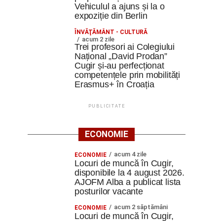
Vehiculul a ajuns și la o
expoziție din Berlin
ÎNVĂŢĂMÂNT - CULTURĂ
acum 2 zile
Trei profesori ai Colegiului
Național „David Prodan”
Cugir și-au perfecționat
competențele prin mobilități
Erasmus+ în Croația
PUBLICITATE
ECONOMIE
acum 4 zile
ECONOMIE
Locuri de muncă în Cugir,
disponibile la 4 august 2026.
AJOFM Alba a publicat lista
posturilor vacante
acum 2 săptămâni
ECONOMIE
Locuri de muncă în Cugir,