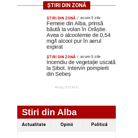
ȘTIRI DIN ZONĂ
acum 5 zile
ŞTIRI DIN ZONĂ
Femeie din Alba, prinsă
băută la volan în Orăștie.
Avea o alcoolemie de 0,54
mg/l alcool pur în aerul
expirat
acum 5 zile
ŞTIRI DIN ZONĂ
Incendiu de vegetație uscată
la Șibot. Intervin pompierii
din Sebeș
PUBLICITATE
Stiri din Alba
Actualitate
Opinii
Politică