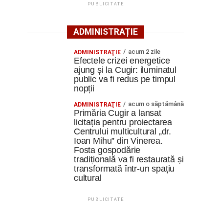
PUBLICITATE
ADMINISTRAȚIE
acum 2 zile
ADMINISTRAŢIE
Efectele crizei energetice
ajung și la Cugir: iluminatul
public va fi redus pe timpul
nopții
acum o săptămână
ADMINISTRAŢIE
Primăria Cugir a lansat
licitația pentru proiectarea
Centrului multicultural „dr.
Ioan Mihu” din Vinerea.
Fosta gospodărie
tradițională va fi restaurată și
transformată într-un spațiu
cultural
PUBLICITATE