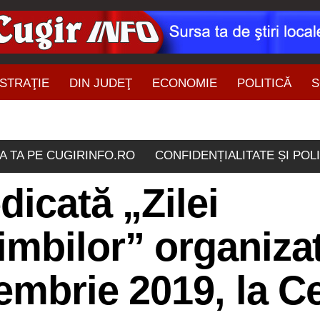
STRAŢIE
DIN JUDEŢ
ECONOMIE
POLITICĂ
S
ŞTIRI DIN ZONĂ
A TA PE CUGIRINFO.RO
CONFIDENȚIALITATE ȘI POL
dicată „Zilei
imbilor” organiza
tembrie 2019, la C