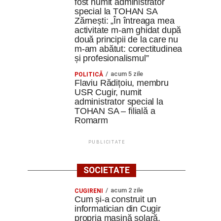
fost numit administrator
special la TOHAN SA
Zărnești: „În întreaga mea
activitate m-am ghidat după
două principii de la care nu
m-am abătut: corectitudinea
și profesionalismul”
acum 5 zile
POLITICĂ
Flaviu Rădițoiu, membru
USR Cugir, numit
administrator special la
TOHAN SA – filială a
Romarm
PUBLICITATE
SOCIETATE
acum 2 zile
CUGIRENI
Cum și-a construit un
informatician din Cugir
propria mașină solară.