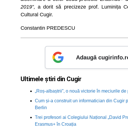
2019”,
a dorit să precizeze prof. Luminița Ce
Cultural Cugir.
Constantin PREDESCU
Adaugă cugirinfo.r
Ultimele știri din Cugir
„Roș-albaștrii”, o nouă victorie în meciurile de
Cum și-a construit un informatician din Cugir p
Berlin
Trei profesori ai Colegiului Național „David Pr
Erasmus+ în Croația