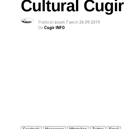
Cultural Cugir
Publicat
acum 7 ani
în
26.09.2019
De
Cugir INFO