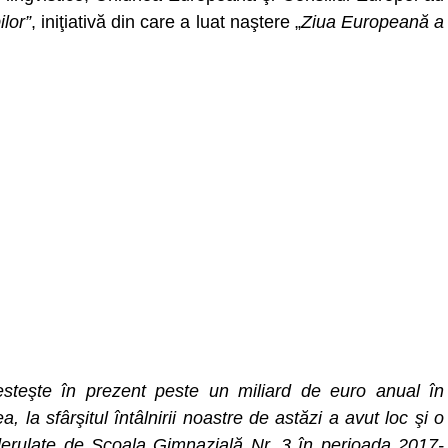
lor”
, iniţiativă din care a luat naştere „
Ziua Europeană a
teşte în prezent peste un miliard de euro anual în
la sfârşitul întâlnirii noastre de astăzi a avut loc şi o
erulate de Şcoala Gimnazială Nr. 3 în perioada 2017-