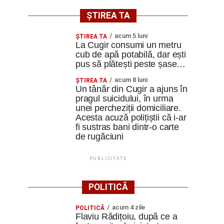
ȘTIREA TA
acum 5 luni
ȘTIREA TA
La Cugir consumi un metru
cub de apă potabilă, dar ești
pus să plătești peste șase…
acum 8 luni
ȘTIREA TA
Un tânăr din Cugir a ajuns în
pragul suicidului, în urma
unei percheziții domiciliare.
Acesta acuză polițiștii că i-ar
fi sustras bani dintr-o carte
de rugăciuni
PUBLICITATE
POLITICĂ
acum 4 zile
POLITICĂ
Flaviu Rădițoiu, după ce a