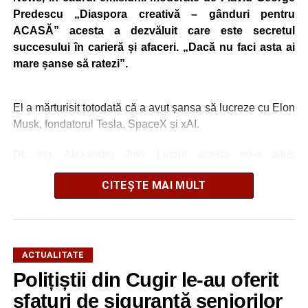
Predescu „Diaspora creativă – gânduri pentru
ACASĂ” acesta a dezvăluit care este secretul
succesului în carieră și afaceri. „Dacă nu faci asta ai
mare șanse să ratezi”.
El a mărturisit totodată că a avut șansa să lucreze cu Elon
Musk, fondatorul Tesla, SpaceX și xAI.
Dr. ing. Alexandru Jittu: Lucrul acesta mi-a adus
întotdeuna succes
CITEȘTE MAI MULT
„Nu am lucrat niciodată pentru guverne. În România am
lucrat la Uzina Mecanică Cugir care era întreprindere de
stat, însă în SUA sau în Canada, nu, doar în firme private
și aici bugetele sunt ale firmelor. Foarte mulți dintre
ACTUALITATE
președinții companiilor cu care am lucrat m-au apreciat
Polițiștii din Cugir le-au oferit
foarte mult pentru că eu nu am început niciodată un
sfaturi de siguranță seniorilor
proiect, o comandă, din ziua în care mi s-a dat, ci am