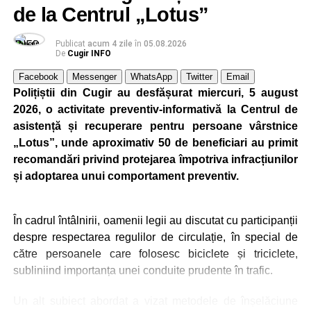
început planificarea livrării din ziua în care trebuia să
de la Centrul „Lotus”
încep producția. Lucrul acesta mi-a dat întotdeuna succes.
Dacă nu te implici 150% într-un proiect, ai mare șanse să
Publicat
acum 4 zile
în
05.08.2026
De
Cugir INFO
ratezi”
.
Facebook
Messenger
WhatsApp
Twitter
Email
Elon Musk mi-a strâns mâna de trei ori
Polițiștii din Cugir au desfășurat miercuri, 5 august
2026, o activitate preventiv-informativă la Centrul de
„Am avut șansă să lucrez pentru Elon Musk. Mi-a strâns
asistență și recuperare pentru persoane vârstnice
mâna de trei ori. Am fost director de proiect la prima lui
„Lotus”, unde aproximativ 50 de beneficiari au primit
fabrică de autoturisme din Fremont. Nu comentez prea
recomandări privind protejarea împotriva infracțiunilor
multe la adresa domniei sale fiindcă a intrat în politcă (
și adoptarea unui comportament preventiv.
echipa președintelui Donald Trump) și a făcut o mare
greșeală”
, a declarat dr. ing. Alexandru Jittu pentru DC
NEWS.
În cadrul întâlnirii, oamenii legii au discutat cu participanții
despre respectarea regulilor de circulație, în special de
O parte dintre realizările dr. ing. Alexandru Jittu
către persoanele care folosesc biciclete și triciclete,
subliniind importanța unei conduite prudente în trafic.
„Am avut în România o mașină de forjat care lucra în
scurt circuit. Ca să vă dau un exemplu concret pe care îl
Un alt subiect abordat a vizat metodele de înșelăciune