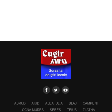
ABRUD
AIUD
ALBA IULIA
BLAJ
CAMPENI
OCNA MURES
SEBES
TEIUS
ZLATNA