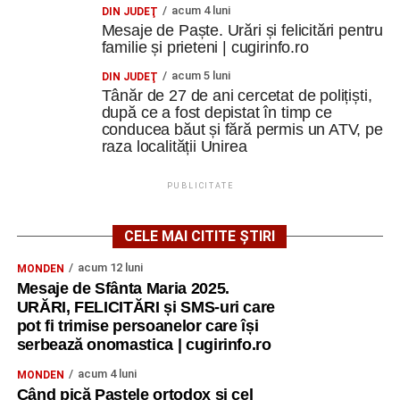
acum 4 luni
DIN JUDEŢ
Mesaje de Paște. Urări și felicitări pentru
familie și prieteni | cugirinfo.ro
acum 5 luni
DIN JUDEŢ
Tânăr de 27 de ani cercetat de polițiști,
după ce a fost depistat în timp ce
conducea băut și fără permis un ATV, pe
raza localității Unirea
PUBLICITATE
CELE MAI CITITE ȘTIRI
acum 12 luni
MONDEN
Mesaje de Sfânta Maria 2025.
URĂRI, FELICITĂRI și SMS-uri care
pot fi trimise persoanelor care își
serbează onomastica | cugirinfo.ro
acum 4 luni
MONDEN
Când pică Paștele ortodox și cel