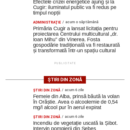
Efectele crizei energetice ajung și la
de protecție.
Cugir: iluminatul public va fi redus pe
O altă realizare pe care am avut-o aici a fost proiectarea
timpul nopții
în timp de o lună a unei cupele. Un aplicator de vopsea se
numește clopot, clopot de vopsea, și are o cupelă care se
acum o săptămână
ADMINISTRAŢIE
Primăria Cugir a lansat licitația pentru
Adaugă cugirinfo.ro ca sursă
învârte cu până la 70 de mii de rotații pe minut, făcând
proiectarea Centrului multicultural „dr.
preferată pe Google
atomizarea vopselei. Dumnezeu mi-a ajutat să fac într-o
Ioan Mihu” din Vinerea. Fosta
lună cupela asta, fără să mă inspir de niciunde, doar
gospodărie tradițională va fi restaurată
bazat pe fizică, pe mecanica fluidelor, pe electrostatică”
și transformată într-un spațiu cultural
, a
Ultimele știri din Cugir
spus Alexandru Jittu.
PUBLICITATE
„Roș-albaștrii”, o nouă victorie în meciurile de
pregătire: Metalurgistul Cugir – FC Inter Sibiu 1-0
ȘTIRI DIN ZONĂ
(0-0)
Constantin PREDESCU
acum 6 zile
ŞTIRI DIN ZONĂ
Cum și-a construit un informatician din Cugir propria
Femeie din Alba, prinsă băută la volan
mașină solară. Vehiculul a ajuns și la o expoziție din
în Orăștie. Avea o alcoolemie de 0,54
Berlin
mg/l alcool pur în aerul expirat
Adaugă cugirinfo.ro ca sursă
Trei profesori ai Colegiului Național „David Prodan”
preferată pe Google
acum 6 zile
ŞTIRI DIN ZONĂ
Cugir și-au perfecționat competențele prin
Incendiu de vegetație uscată la Șibot.
Intervin pompierii din Sebeș
mobilități Erasmus+ în Croația