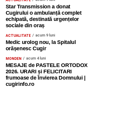
ACTUALITATE
Star Transmission a donat
Cugirului o ambulanță complet
echipată, destinată urgențelor
sociale din oraș
acum 9 luni
ACTUALITATE
Medic urolog nou, la Spitalul
orășenesc Cugir
acum 4 luni
MONDEN
MESAJE de PASTELE ORTODOX
2026. URARI și FELICITARI
frumoase de Învierea Domnului |
cugirinfo.ro