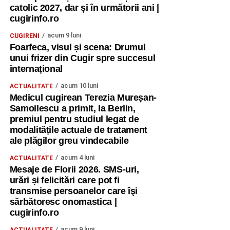
catolic 2027, dar și în următorii ani |
cugirinfo.ro
acum 9 luni
CUGIRENI
Foarfeca, visul și scena: Drumul
unui frizer din Cugir spre succesul
internațional
acum 10 luni
ACTUALITATE
Medicul cugirean Terezia Mureșan-
Samoilescu a primit, la Berlin,
premiul pentru studiul legat de
modalitățile actuale de tratament
ale plăgilor greu vindecabile
acum 4 luni
ACTUALITATE
Mesaje de Florii 2026. SMS-uri,
urări și felicitări care pot fi
transmise persoanelor care îşi
sărbătoresc onomastica |
cugirinfo.ro
acum 9 luni