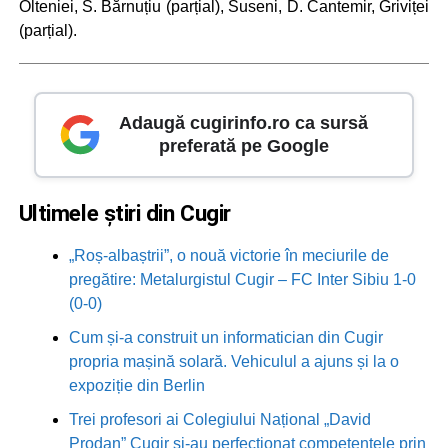
Olteniei, S. Bărnuțiu (parțial), Suseni, D. Cantemir, Griviței
(parțial).
Adaugă cugirinfo.ro ca sursă
preferată pe Google
Ultimele știri din Cugir
„Roș-albaștrii”, o nouă victorie în meciurile de
pregătire: Metalurgistul Cugir – FC Inter Sibiu 1-0
(0-0)
Cum și-a construit un informatician din Cugir
propria mașină solară. Vehiculul a ajuns și la o
expoziție din Berlin
Trei profesori ai Colegiului Național „David
Prodan” Cugir și-au perfecționat competențele prin