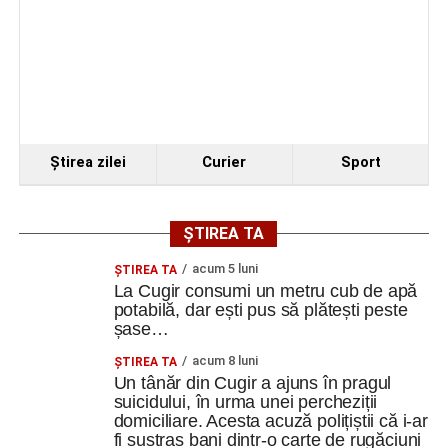
Ştirea zilei
Curier
Sport
ȘTIREA TA
acum 5 luni
ȘTIREA TA
La Cugir consumi un metru cub de apă
potabilă, dar ești pus să plătești peste
șase…
acum 8 luni
ȘTIREA TA
Un tânăr din Cugir a ajuns în pragul
suicidului, în urma unei percheziții
domiciliare. Acesta acuză polițiștii că i-ar
fi sustras bani dintr-o carte de rugăciuni