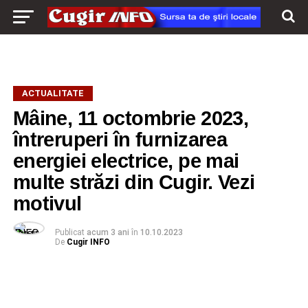
ACTUALITATE
Mâine, 11 octombrie 2023,
întreruperi în furnizarea
energiei electrice, pe mai
multe străzi din Cugir. Vezi
motivul
Publicat
acum 3 ani
în
10.10.2023
De
Cugir INFO