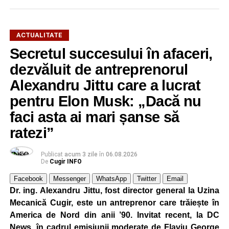
ACTUALITATE
Secretul succesului în afaceri,
dezvăluit de antreprenorul
Alexandru Jittu care a lucrat
pentru Elon Musk: „Dacă nu
faci asta ai mari șanse să
ratezi”
Publicat
acum 3 zile
în
06.08.2026
De
Cugir INFO
Facebook
Messenger
WhatsApp
Twitter
Email
Dr. ing. Alexandru Jittu, fost director general la Uzina
Mecanică Cugir, este un antreprenor care trăiește în
America de Nord din anii ’90. Invitat recent, la DC
News, în cadrul emisiunii moderate de Flaviu George