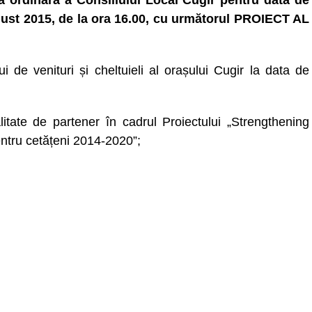
a ordinară a Consiliului Local Cugir pentru data de
ust 2015, de la ora 16.00, cu următorul PROIECT AL
 de venituri și cheltuieli al orașului Cugir la data de
litate de partener în cadrul Proiectului „Strengthening
ntru cetățeni 2014-2020”;