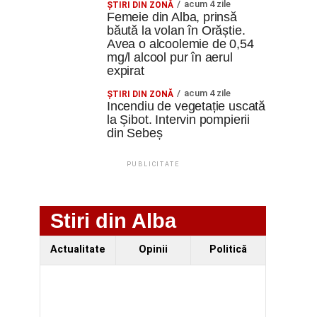
acum 4 zile
ŞTIRI DIN ZONĂ
Femeie din Alba, prinsă
băută la volan în Orăștie.
Avea o alcoolemie de 0,54
mg/l alcool pur în aerul
expirat
acum 4 zile
ŞTIRI DIN ZONĂ
Incendiu de vegetație uscată
la Șibot. Intervin pompierii
din Sebeș
PUBLICITATE
Stiri din Alba
Actualitate
Opinii
Politică