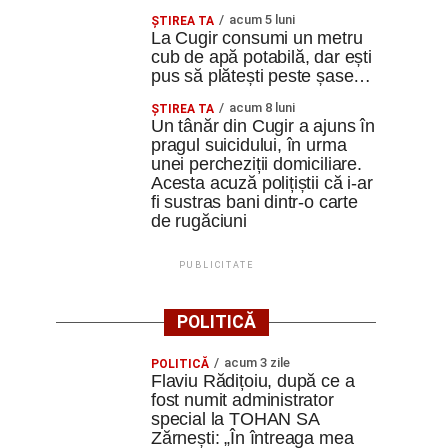
acum 5 luni
ȘTIREA TA
La Cugir consumi un metru
cub de apă potabilă, dar ești
pus să plătești peste șase…
acum 8 luni
ȘTIREA TA
Un tânăr din Cugir a ajuns în
pragul suicidului, în urma
unei percheziții domiciliare.
Acesta acuză polițiștii că i-ar
fi sustras bani dintr-o carte
de rugăciuni
PUBLICITATE
POLITICĂ
acum 3 zile
POLITICĂ
Flaviu Rădițoiu, după ce a
fost numit administrator
special la TOHAN SA
Zărnești: „În întreaga mea