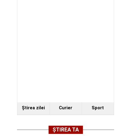
Ştirea zilei
Curier
Sport
ȘTIREA TA