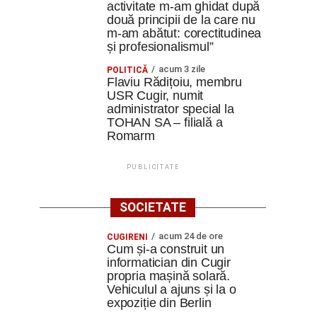
activitate m-am ghidat după
două principii de la care nu
m-am abătut: corectitudinea
și profesionalismul”
acum 3 zile
POLITICĂ
Flaviu Rădițoiu, membru
USR Cugir, numit
administrator special la
TOHAN SA – filială a
Romarm
PUBLICITATE
SOCIETATE
acum 24 de ore
CUGIRENI
Cum și-a construit un
informatician din Cugir
propria mașină solară.
Vehiculul a ajuns și la o
expoziție din Berlin