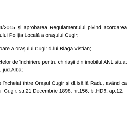
04/2015 și aprobarea Regulamentului pivind acordarea
lui Poliția Locală a oraşului Cugir;
oare a oraşului Cugir d-lui Blaga Vistian;
elor de închiriere pentru chiriașii din imobilul ANL situat
, jud.Alba;
e încheiat între Orașul Cugir și dl.Isăilă Radu, având ca
șul Cugir, str.21 Decembrie 1898, nr.156, bl.HD6, ap.12;