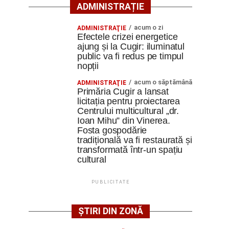
ADMINISTRAȚIE
acum o zi
ADMINISTRAŢIE
Efectele crizei energetice
ajung și la Cugir: iluminatul
public va fi redus pe timpul
nopții
acum o săptămână
ADMINISTRAŢIE
Primăria Cugir a lansat
licitația pentru proiectarea
Centrului multicultural „dr.
Ioan Mihu” din Vinerea.
Fosta gospodărie
tradițională va fi restaurată și
transformată într-un spațiu
cultural
PUBLICITATE
ȘTIRI DIN ZONĂ