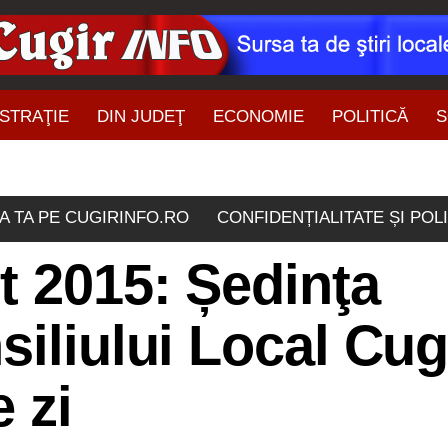
STRAŢIE
DIN JUDEŢ
ECONOMIE
POLITICĂ
S
ŞTIRI DIN ZONĂ
A TA PE CUGIRINFO.RO
CONFIDENȚIALITATE ȘI POL
t 2015: Ședinţa
iliului Local Cugi
 zi