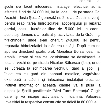
central al
şcolii s-a făcut înlocuirea instalaţiei electrice, suma
afectată fiind de 24.000 lei, iar la localul de pe strada Gh.
Asachi – fosta Şcoală generală nr. 2, s-au făcut intervenţii
pentru reabilitarea hidroizolaţiei acoperişului şi reparat
gardul, costul lucrărilor fiind de 5.000 lei. În cadrul
aceluiaşi demers s-a realizat şi activitatea de la Grădiniţa
“Prichindel”, unde s-au cheltuit 240.000 lei pentru
reparaţia hidroizolaţiei la clădirea unităţii. După cum ne
spunea directorul şcolii, prof. Monalisa Borza, cea mai
amplă lucrare şi cea mai costisitoare se desfăşoară la
localul vechi de pe strada Nicolae Bălcescu (foto), unde
se lucrează la schimbarea vechiului gard al şcolii şi
înlocuirea cu gard din panouri metalice, zugrăvirea
exterioară a clădirii şi înlocuirea instalaţiei electrice.
Potrivit informaţiilor, această clădire va fi pusă la
dispoziţia Şcolii postliceale “Med Farm Speranţa” Cugir,
care îşi va începe activitatea din toamnă. Valoarea
investiţiei la respectiva construcţie se ridică la 80.000 lei.