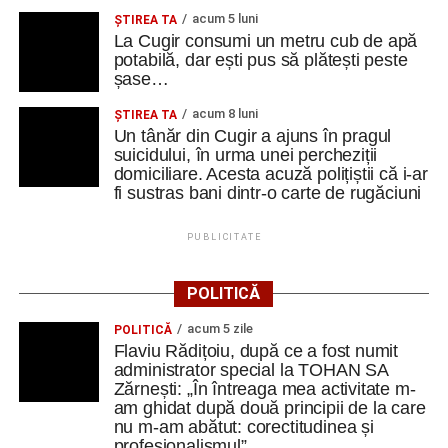
acum 5 luni
ȘTIREA TA
La Cugir consumi un metru cub de apă
potabilă, dar ești pus să plătești peste
șase…
acum 8 luni
ȘTIREA TA
Un tânăr din Cugir a ajuns în pragul
suicidului, în urma unei percheziții
domiciliare. Acesta acuză polițiștii că i-ar
fi sustras bani dintr-o carte de rugăciuni
PUBLICITATE
POLITICĂ
acum 5 zile
POLITICĂ
Flaviu Rădițoiu, după ce a fost numit
administrator special la TOHAN SA
Zărnești: „În întreaga mea activitate m-
am ghidat după două principii de la care
nu m-am abătut: corectitudinea și
profesionalismul”