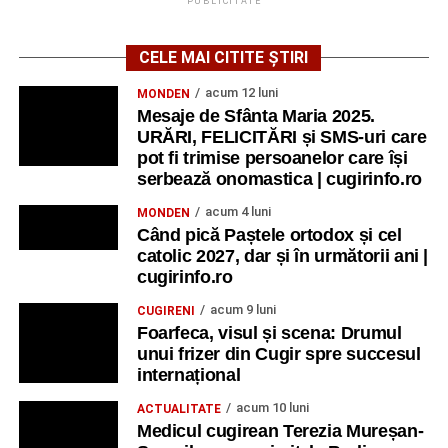
PUBLICITATE
CELE MAI CITITE ȘTIRI
acum 12 luni
MONDEN
Mesaje de Sfânta Maria 2025.
URĂRI, FELICITĂRI și SMS-uri care
pot fi trimise persoanelor care își
serbează onomastica | cugirinfo.ro
acum 4 luni
MONDEN
Când pică Paștele ortodox și cel
catolic 2027, dar și în următorii ani |
cugirinfo.ro
acum 9 luni
CUGIRENI
Foarfeca, visul și scena: Drumul
unui frizer din Cugir spre succesul
internațional
acum 10 luni
ACTUALITATE
Medicul cugirean Terezia Mureșan-