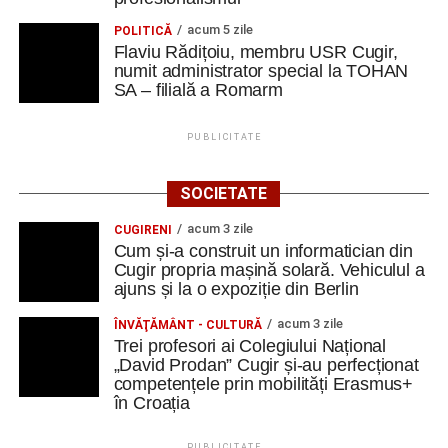
acum 5 zile
POLITICĂ
Flaviu Rădițoiu, membru USR Cugir,
numit administrator special la TOHAN
SA – filială a Romarm
PUBLICITATE
SOCIETATE
acum 3 zile
CUGIRENI
Cum și-a construit un informatician din
Cugir propria mașină solară. Vehiculul a
ajuns și la o expoziție din Berlin
acum 3 zile
ÎNVĂŢĂMÂNT - CULTURĂ
Trei profesori ai Colegiului Național
„David Prodan” Cugir și-au perfecționat
competențele prin mobilități Erasmus+
în Croația
PUBLICITATE