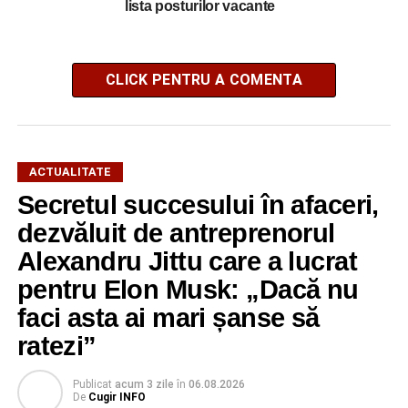
lista posturilor vacante
CLICK PENTRU A COMENTA
ACTUALITATE
Secretul succesului în afaceri,
dezvăluit de antreprenorul
Alexandru Jittu care a lucrat
pentru Elon Musk: „Dacă nu
faci asta ai mari șanse să
ratezi”
Publicat
acum 3 zile
în
06.08.2026
De
Cugir INFO