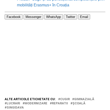
mobilități Erasmus+ în Croația
Facebook
Messenger
WhatsApp
Twitter
Email
ALTE ARTICOLE ETICHETATE CU:
CUGIR
GIMNAZIALĂ
LUCRARI
MODERNIZARE
REPARATII
ŞCOALĂ
SINGIDAVA