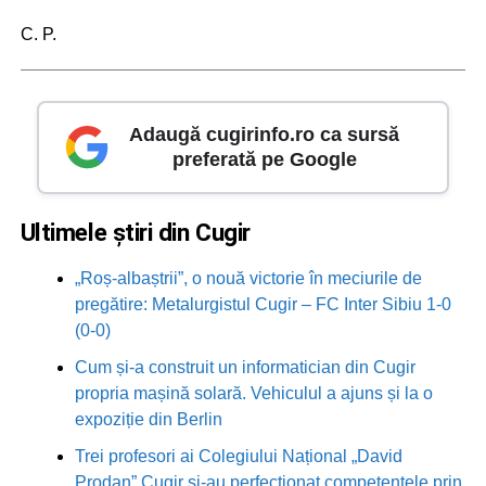
C. P.
Adaugă cugirinfo.ro ca sursă
preferată pe Google
Ultimele știri din Cugir
„Roș-albaștrii”, o nouă victorie în meciurile de
pregătire: Metalurgistul Cugir – FC Inter Sibiu 1-0
(0-0)
Cum și-a construit un informatician din Cugir
propria mașină solară. Vehiculul a ajuns și la o
expoziție din Berlin
Trei profesori ai Colegiului Național „David
Prodan” Cugir și-au perfecționat competențele prin