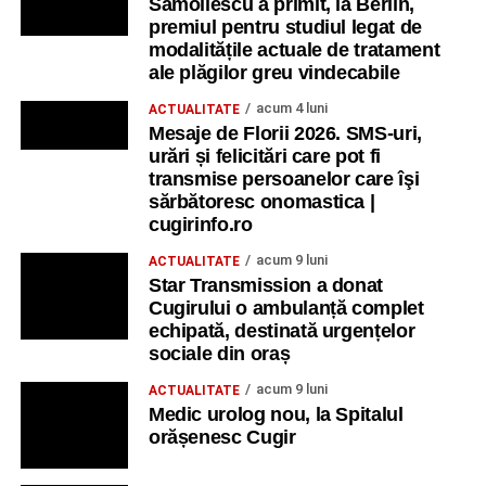
Samoilescu a primit, la Berlin,
premiul pentru studiul legat de
modalitățile actuale de tratament
ale plăgilor greu vindecabile
acum 4 luni
ACTUALITATE
Mesaje de Florii 2026. SMS-uri,
urări și felicitări care pot fi
transmise persoanelor care îşi
sărbătoresc onomastica |
cugirinfo.ro
acum 9 luni
ACTUALITATE
Star Transmission a donat
Cugirului o ambulanță complet
echipată, destinată urgențelor
sociale din oraș
acum 9 luni
ACTUALITATE
Medic urolog nou, la Spitalul
orășenesc Cugir