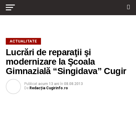
ACTUALITATE
Lucrări de reparaţii şi
modernizare la Şcoala
Gimnazială “Singidava” Cugir
Publicat
acum 13 ani
în
08.08.2013
De
Redacția Cugirinfo.ro