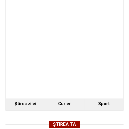
pregătire: Metalurgistul Cugir – FC Inter Sibiu 1-0
(0-0)
Cum și-a construit un informatician din Cugir propria
mașină solară. Vehiculul a ajuns și la o expoziție din
Berlin
Trei profesori ai Colegiului Național „David Prodan”
Cugir și-au perfecționat competențele prin
mobilități Erasmus+ în Croația
Facebook
Messenger
WhatsApp
Twitter
Email
Ştirea zilei
Curier
Sport
ȘTIREA TA