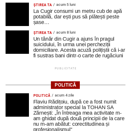
acum 5 luni
ȘTIREA TA
La Cugir consumi un metru cub de apă
potabilă, dar ești pus să plătești peste
șase…
acum 8 luni
ȘTIREA TA
Un tânăr din Cugir a ajuns în pragul
suicidului, în urma unei percheziții
domiciliare. Acesta acuză polițiștii că i-ar
fi sustras bani dintr-o carte de rugăciuni
PUBLICITATE
POLITICĂ
acum 4 zile
POLITICĂ
Flaviu Rădițoiu, după ce a fost numit
administrator special la TOHAN SA
Zărnești: „În întreaga mea activitate m-
am ghidat după două principii de la care
nu m-am abătut: corectitudinea și
profesionalismul”