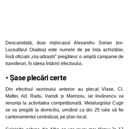
Deocamdată, doar mijlocașul Alexandru Sorian (ex-
Luceafărul Oradea) este numele de pe lista achiziților,
însă oficialii „roș-albaștri” pregătesc o amplă campanie de
transferuri, în ideea întăririi efectivului.
• Șase plecări certe
Din efectivul sezonului anterior au plecat Vlase, Cl.
Maftei, Ad. Radu, Varodi și Marinoiu, iar Iovănescu va
renunța la activitatea competițională. Metalurgistul Cugir
se va pregăti la domiciliu, urmând ca din 25 iulie să fie
cantonamentul centralizat, pe plan local.