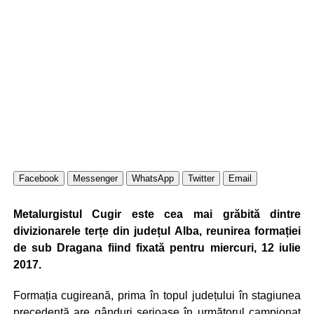
Facebook
Messenger
WhatsApp
Twitter
Email
Metalurgistul Cugir este cea mai grăbită dintre
divizionarele terțe din județul Alba, reunirea formației
de sub Dragana fiind fixată pentru miercuri, 12 iulie
2017.
Formația cugireană, prima în topul județului în stagiunea
precedentă are gânduri serioase în următorul campionat