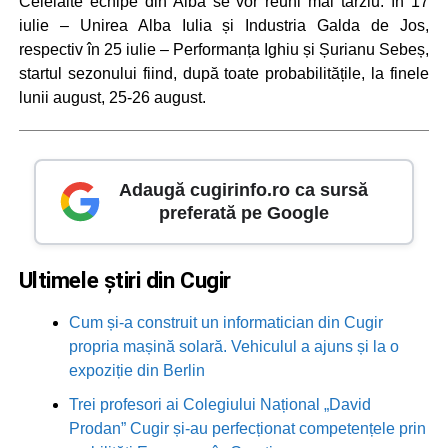
Celelalte echipe din Alba se vor reuni mai târziu: în 17
iulie – Unirea Alba Iulia și Industria Galda de Jos,
respectiv în 25 iulie – Performanța Ighiu și Șurianu Sebeș,
startul sezonului fiind, după toate probabilitățile, la finele
lunii august, 25-26 august.
Adaugă cugirinfo.ro ca sursă
preferată pe Google
Ultimele știri din Cugir
Cum și-a construit un informatician din Cugir
propria mașină solară. Vehiculul a ajuns și la o
expoziție din Berlin
Trei profesori ai Colegiului Național „David
Prodan” Cugir și-au perfecționat competențele prin