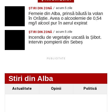
Facebook
Messenger
WhatsApp
Twitter
Email
acum 5 zile
ŞTIRI DIN ZONĂ
Adaugă cugirinfo.ro ca sursă
Femeie din Alba, prinsă băută la volan
preferată pe Google
în Orăștie. Avea o alcoolemie de 0,54
mg/l alcool pur în aerul expirat
acum 5 zile
ŞTIRI DIN ZONĂ
Ultimele știri din Cugir
Incendiu de vegetație uscată la Șibot.
Intervin pompierii din Sebeș
Cum și-a construit un informatician din Cugir propria
mașină solară. Vehiculul a ajuns și la o expoziție din
Berlin
PUBLICITATE
Trei profesori ai Colegiului Național „David Prodan”
Cugir și-au perfecționat competențele prin
Stiri din Alba
mobilități Erasmus+ în Croația
Secretul succesului în afaceri, dezvăluit de
Actualitate
Opinii
Politică
antreprenorul Alexandru Jittu care a lucrat pentru
Elon Musk: „Dacă nu faci asta ai mari șanse să
ratezi”