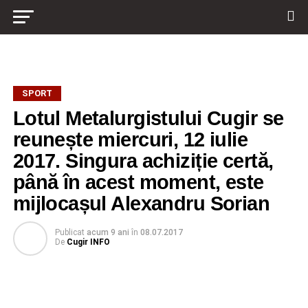
SPORT
Lotul Metalurgistului Cugir se
reunește miercuri, 12 iulie
2017. Singura achiziție certă,
până în acest moment, este
mijlocașul Alexandru Sorian
Publicat
acum 9 ani
în
08.07.2017
De
Cugir INFO