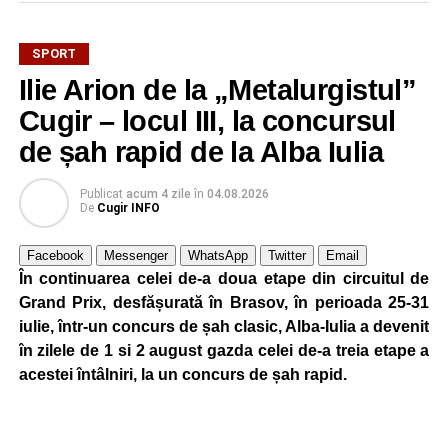
SPORT
Partida a fost echilibrată în prima repriză, însă oaspeții au
Ilie Arion de la „Metalurgistul”
reușit să facă diferența în minutul 56. Trip a profitat de o
fază favorabilă și a înscris golul victoriei, îm urma unei
Cugir – locul III, la concursul
acțiuni la care tânărul portar cugirean ar fi putut interveni
de șah rapid de la Alba Iulia
mai bine.
Publicat
acum 4 zile
în
04.08.2026
Pentru Metalurgistul Cugir, meciul a consemnat și debutul
De
Cugir INFO
a trei jucători: Bogdan Avram, venit de la Universitatea
Cluj, precum și a foșțtilor uniriști Balaur și Butnariu.
Facebook
Messenger
WhatsApp
Twitter
Email
În continuarea celei de-a doua etape din circuitul de
În turul precedent al Cupei României, Metalurgistul Cugir
Grand Prix, desfășurată în Brasov, în perioada 25-31
s-a calificat după un succes categoric, scor 10-0, pe
iulie, într-un concurs de șah clasic, Alba-Iulia a devenit
terenul formației din Șugag, în timp ce Jiul Petroșani a
în zilele de 1 si 2 august gazda celei de-a treia etape a
trecut fără emoții de Hațeg, scor 4-0.
acestei întâlniri, la un concurs de șah rapid.
Cele două echipe se vor reîntâlni în această perioadă,
având programat un meci amical în data de 22 august,