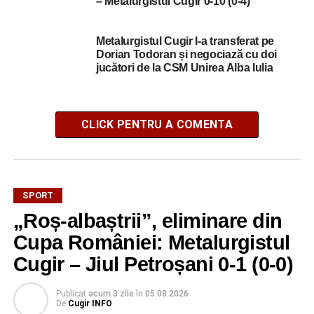
– Metalurgistul Cugir 0-10 (0-4)
Metalurgistul Cugir l-a transferat pe
Dorian Todoran și negociază cu doi
jucători de la CSM Unirea Alba Iulia
CLICK PENTRU A COMENTA
SPORT
„Roș-albaștrii”, eliminare din
Cupa României: Metalurgistul
Cugir – Jiul Petroșani 0-1 (0-0)
Publicat
acum 3 zile
în
05.08.2026
De
Cugir INFO