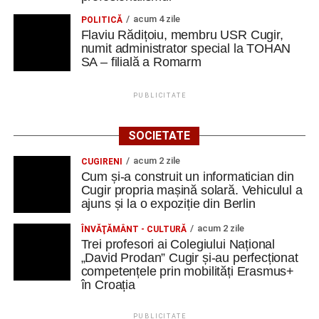
acum 4 zile
POLITICĂ
Flaviu Rădițoiu, membru USR Cugir,
numit administrator special la TOHAN
SA – filială a Romarm
PUBLICITATE
SOCIETATE
acum 2 zile
CUGIRENI
Cum și-a construit un informatician din
Cugir propria mașină solară. Vehiculul a
ajuns și la o expoziție din Berlin
acum 2 zile
ÎNVĂŢĂMÂNT - CULTURĂ
Trei profesori ai Colegiului Național
„David Prodan” Cugir și-au perfecționat
competențele prin mobilități Erasmus+
în Croația
PUBLICITATE