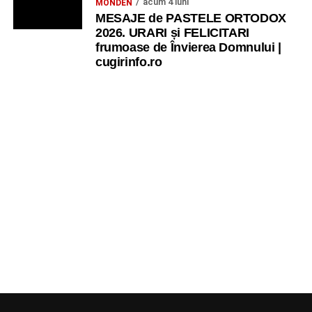
acum 4 luni
MONDEN
MESAJE de PASTELE ORTODOX
2026. URARI și FELICITARI
frumoase de Învierea Domnului |
cugirinfo.ro