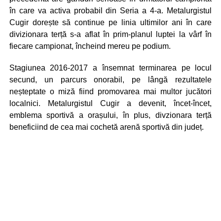
în care va activa probabil din Seria a 4-a. Metalurgistul
Cugir dorește să continue pe linia ultimilor ani în care
divizionara terță s-a aflat în prim-planul luptei la vârf în
fiecare campionat, încheind mereu pe podium.
Stagiunea 2016-2017 a însemnat terminarea pe locul
secund, un parcurs onorabil, pe lângă rezultatele
neșteptate o miză fiind promovarea mai multor jucători
localnici. Metalurgistul Cugir a devenit, încet-încet,
emblema sportivă a orașului, în plus, divzionara terță
beneficiind de cea mai cochetă arenă sportivă din județ.