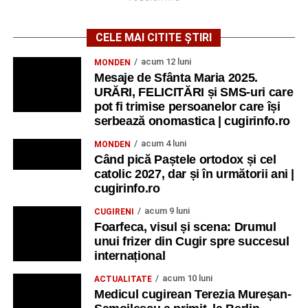
CELE MAI CITITE ȘTIRI
acum 12 luni
MONDEN
Mesaje de Sfânta Maria 2025.
URĂRI, FELICITĂRI și SMS-uri care
pot fi trimise persoanelor care își
serbează onomastica | cugirinfo.ro
acum 4 luni
MONDEN
Când pică Paștele ortodox și cel
catolic 2027, dar și în următorii ani |
cugirinfo.ro
acum 9 luni
CUGIRENI
Foarfeca, visul și scena: Drumul
unui frizer din Cugir spre succesul
internațional
acum 10 luni
ACTUALITATE
Medicul cugirean Terezia Mureșan-