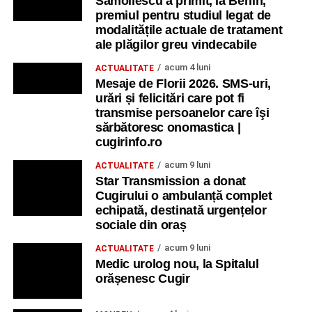
Samoilescu a primit, la Berlin,
premiul pentru studiul legat de
modalitățile actuale de tratament
ale plăgilor greu vindecabile
acum 4 luni
ACTUALITATE
Mesaje de Florii 2026. SMS-uri,
urări și felicitări care pot fi
transmise persoanelor care îşi
sărbătoresc onomastica |
cugirinfo.ro
acum 9 luni
ACTUALITATE
Star Transmission a donat
Cugirului o ambulanță complet
echipată, destinată urgențelor
sociale din oraș
acum 9 luni
ACTUALITATE
Medic urolog nou, la Spitalul
orășenesc Cugir