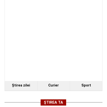
Facebook
Messenger
WhatsApp
Twitter
Email
Ştirea zilei
Curier
Sport
ȘTIREA TA