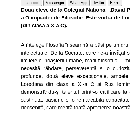
Facebook
Messenger
WhatsApp
Twitter
Email
Două eleve de la Colegiul Național „David Pr
a Olimpiadei de Filosofie. Este vorba de Lo
(din clasa a X-a C).
A înțelege filosofia înseamnă a păși pe un dru
intelectuale. De la Socrate, care ne-a învățat 
limitele cunoașterii umane, marii filosofi ai l
necesită răbdare, perseverență și o curiozitat
profunde, două eleve excepționale, ambele d
Loredana din clasa a XI-a C și Rus Iemi
demonstrându-și talentul printr-o calificare l
susținută, pasiune și o remarcabilă capacitat
deosebită, care merită toată aprecierea noastră