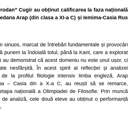
odan” Cugir au obținut calificarea la faza națională
redana Arap (din clasa a XI-a C) și Iemima-Casia Rus
m sinuos, marcat de întrebări fundamentale și provocări
să punem la îndoială totul, până la Kant, care a explorat
umii au demonstrat că acest domeniu nu este unul ușor, ci
e nesfârșită. În acest spirit al reflecției și analizei
e la profilul filologie intensiv limba engleză, Arap
ma – Casia din a X-a C, au reușit să se remarce,
a etapa națională a Olimpiadei de Filosofie. Prin muncă
e de analiză, cele două eleve au obținut o performanță
.