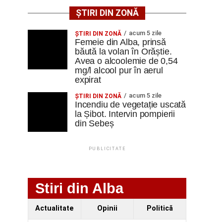
ȘTIRI DIN ZONĂ
acum 5 zile
ŞTIRI DIN ZONĂ
Femeie din Alba, prinsă
băută la volan în Orăștie.
Avea o alcoolemie de 0,54
mg/l alcool pur în aerul
expirat
acum 5 zile
ŞTIRI DIN ZONĂ
Incendiu de vegetație uscată
la Șibot. Intervin pompierii
din Sebeș
PUBLICITATE
Stiri din Alba
Actualitate
Opinii
Politică