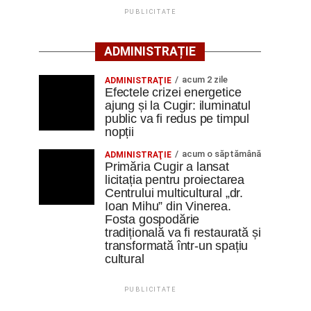
PUBLICITATE
ADMINISTRAȚIE
acum 2 zile
ADMINISTRAŢIE
Efectele crizei energetice
ajung și la Cugir: iluminatul
public va fi redus pe timpul
nopții
acum o săptămână
ADMINISTRAŢIE
Primăria Cugir a lansat
licitația pentru proiectarea
Centrului multicultural „dr.
Ioan Mihu” din Vinerea.
Fosta gospodărie
tradițională va fi restaurată și
transformată într-un spațiu
cultural
PUBLICITATE