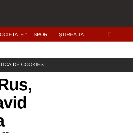
OCIETATE
SPORT
ȘTIREA TA
ITICĂ DE COOKIES
Rus,
avid
a