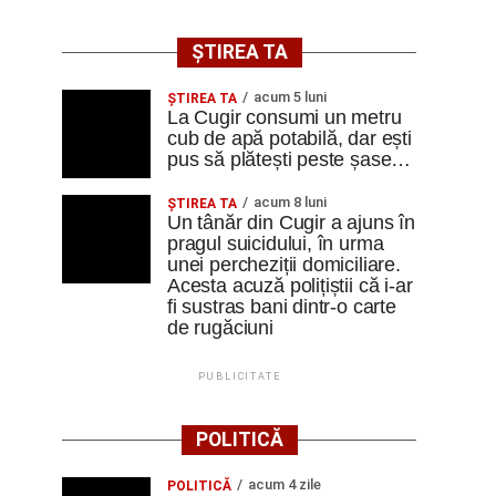
ȘTIREA TA
acum 5 luni
ȘTIREA TA
La Cugir consumi un metru
cub de apă potabilă, dar ești
pus să plătești peste șase…
acum 8 luni
ȘTIREA TA
Un tânăr din Cugir a ajuns în
pragul suicidului, în urma
unei percheziții domiciliare.
Acesta acuză polițiștii că i-ar
fi sustras bani dintr-o carte
de rugăciuni
PUBLICITATE
POLITICĂ
acum 4 zile
POLITICĂ