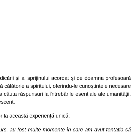
dicării și al sprijinului acordat și de doamna profesoară
 călătorie a spiritului, oferindu-le cunoștințele necesare
 căuta răspunsuri la întrebările esențiale ale umanității,
escent.
r la această experiență unică:
urs, au fost multe momente în care am avut tentația să