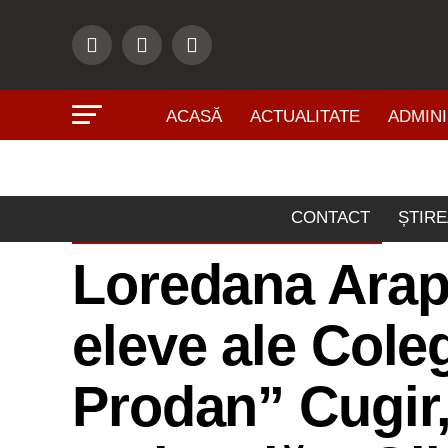
ACASĂ
ACTUALITATE
ADMINI
CONTACT
ȘTIRE
ÎNVĂŢĂMÂNT - CULTURĂ
Loredana Arap
eleve ale Cole
Prodan” Cugir, 