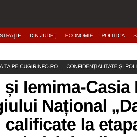
STRAŢIE
DIN JUDEŢ
ECONOMIE
POLITICĂ
S
ŞTIRI DIN ZONĂ
A TA PE CUGIRINFO.RO
CONFIDENȚIALITATE ȘI POL
 și Iemima-Casia 
giului Național „D
calificate la etap