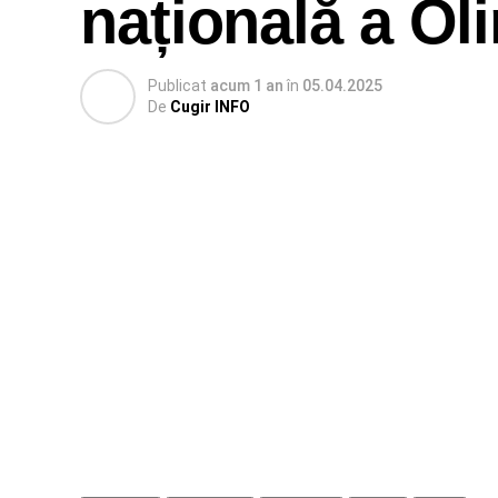
națională a Ol
Publicat
acum 1 an
în
05.04.2025
De
Cugir INFO