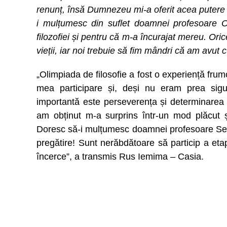
renunț, însă Dumnezeu mi-a oferit acea putere
i mulțumesc din suflet doamnei profesoare O
filozofiei și pentru că m-a încurajat mereu. Or
vieții, iar noi trebuie să fim mândri că am avut 
„Olimpiada de filosofie a fost o experiență fru
mea participare și, deși nu eram prea sig
importantă este perseverența și determinarea î
am obținut m-a surprins într-un mod plăcut
Doresc să-i mulțumesc doamnei profesoare Seraf
pregătire! Sunt nerăbdătoare să particip a etap
încerce”, a transmis Rus Iemima – Casia.