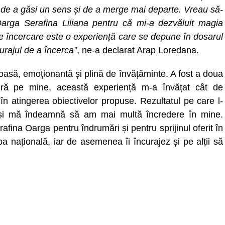
 de a găsi un sens și de a merge mai departe. Vreau să-
arga Serafina Liliana pentru că mi-a dezvăluit magia
ice încercare este o experiență care se depune în dosarul
curajul de a încerca”
, ne-a declarat Arap Loredana.
moasă, emoționantă și plină de învățăminte. A fost a doua
ură pe mine, această experiență m-a învățat cât de
n atingerea obiectivelor propuse. Rezultatul pe care l-
 și mă îndeamnă să am mai multă încredere în mine.
ina Oarga pentru îndrumări și pentru sprijinul oferit în
a națională, iar de asemenea îi încurajez și pe alții să