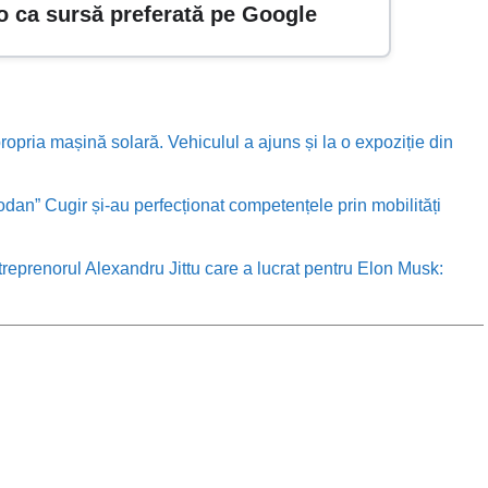
o ca sursă preferată pe Google
ropria mașină solară. Vehiculul a ajuns și la o expoziție din
odan” Cugir și-au perfecționat competențele prin mobilități
treprenorul Alexandru Jittu care a lucrat pentru Elon Musk: