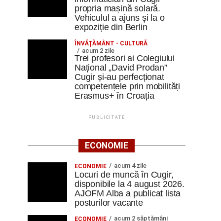
propria mașină solară.
Vehiculul a ajuns și la o
expoziție din Berlin
ÎNVĂŢĂMÂNT - CULTURĂ
acum 2 zile
Trei profesori ai Colegiului
Național „David Prodan”
Cugir și-au perfecționat
competențele prin mobilități
Erasmus+ în Croația
PUBLICITATE
ECONOMIE
acum 4 zile
ECONOMIE
Locuri de muncă în Cugir,
disponibile la 4 august 2026.
AJOFM Alba a publicat lista
posturilor vacante
acum 2 săptămâni
ECONOMIE