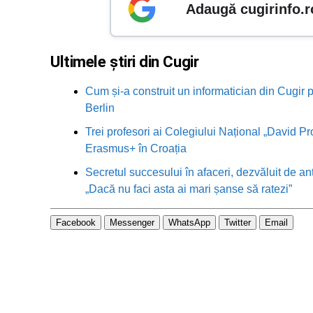
Adaugă cugirinfo.r
Ultimele știri din Cugir
Cum și-a construit un informatician din Cugir p
Berlin
Trei profesori ai Colegiului Național „David Pr
Erasmus+ în Croația
Secretul succesului în afaceri, dezvăluit de an
„Dacă nu faci asta ai mari șanse să ratezi”
Facebook
Messenger
WhatsApp
Twitter
Email