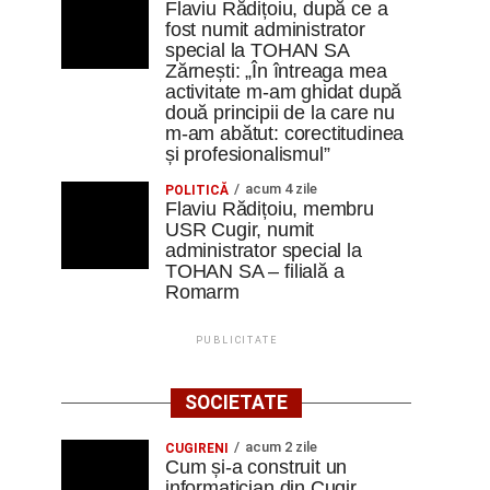
Flaviu Rădițoiu, după ce a
fost numit administrator
special la TOHAN SA
Zărnești: „În întreaga mea
activitate m-am ghidat după
două principii de la care nu
m-am abătut: corectitudinea
și profesionalismul”
acum 4 zile
POLITICĂ
Flaviu Rădițoiu, membru
USR Cugir, numit
administrator special la
TOHAN SA – filială a
Romarm
PUBLICITATE
SOCIETATE
acum 2 zile
CUGIRENI
Cum și-a construit un
informatician din Cugir